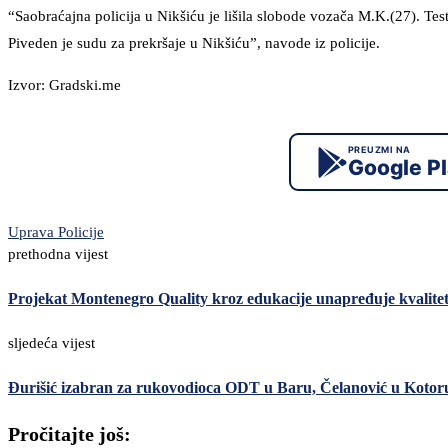
“Saobraćajna policija u Nikšiću je lišila slobode vozača M.K.(27). T
Piveden je sudu za prekršaje u Nikšiću”, navode iz policije.
Izvor: Gradski.me
PREUZMI NA
Google P
Uprava Policije
prethodna vijest
Projekat Montenegro Quality kroz edukacije unapređuje kvalite
sljedeća vijest
Đurišić izabran za rukovodioca ODT u Baru, Čelanović u Kotor
Pročitajte još: