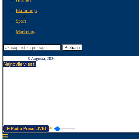
Hronika
Ekonomija
Sport
Marketing
Pretraga
9 Augusta, 2026
Najnovije vijesti:
▶️ Radio Press LIVE!
🔊