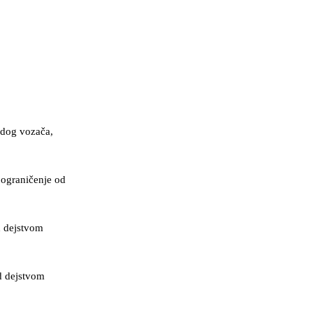
adog vozača,
 ograničenje od
d dejstvom
d dejstvom