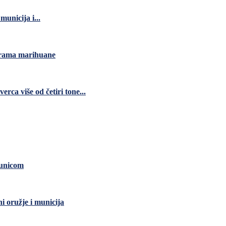
unicija i...
grama marihuane
ca više od četiri tone...
čunicom
ni oružje i municija