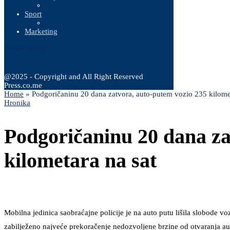
Sport
Marketing
9 Augusta, 2026
@2025 - Copyright and All Right Reserved
Press.co.me
Home
»
Podgoričaninu 20 dana zatvora, auto-putem vozio 235 kilomet
Hronika
Podgoričaninu 20 dana za
kilometara na sat
Mobilna jedinica saobraćajne policije je na auto putu lišila slobode v
zabilježeno najveće prekoračenje nedozvoljene brzine od otvaranja auto