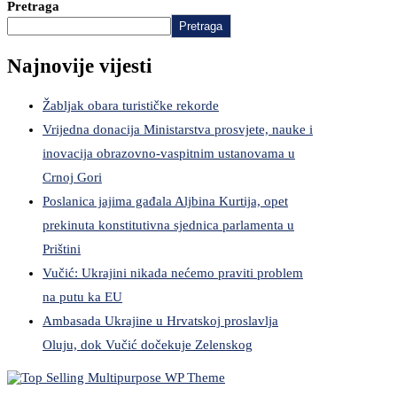
Pretraga
Pretraga
Najnovije vijesti
Žabljak obara turističke rekorde
Vrijedna donacija Ministarstva prosvjete, nauke i
inovacija obrazovno-vaspitnim ustanovama u
Crnoj Gori
Poslanica jajima gađala Aljbina Kurtija, opet
prekinuta konstitutivna sjednica parlamenta u
Prištini
Vučić: Ukrajini nikada nećemo praviti problem
na putu ka EU
Ambasada Ukrajine u Hrvatskoj proslavlja
Oluju, dok Vučić dočekuje Zelenskog