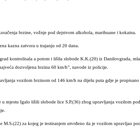
ekoračenja brzine, vožnje pod dejstvom alkohola, marihuane i kokaina.
ečena kazna zatvora u trajanju od 20 dana.
grad kontrolisala a potom i lišila slobode K.K.(20) iz Danilovgrada, ml
najveća dozvoljena brzina 60 km/h”, navode iz policije.
upravljanja vozilom brzinom od 146 km/h na dijelu puta gdje je propisano
u mjestu Igalo lišili slobode lice S.P.(36) zbog upravljanja vozilom po
je.
M.S.(22) za kojeg je testiranjem utvrđeno da je vozilom upravljao po