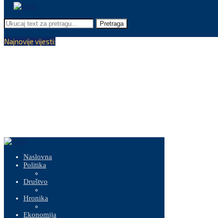
Pretraga
Najnovije vijesti:
Naslovna
Politika
Društvo
Hronika
Ekonomija