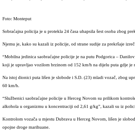
Foto: Monteput
Sobraćajna policija je u protekla 24 časa uhapsila šest osoba zbog pr
Njemu je, kako su kazali iz policije, od strane sudije za prekršaje izr
“Mobilna jedinica saobraćajne policije je na putu Podgorica – Danilov
koji je upravljao vozilom brzinom od 152 km/h na dijelu puta gdje je 
Na istoj dionici puta lišen je slobode i S.D. (23) mladi vozač, zbog 
60 km/h.
“Službenici saobraćajne policije u Herceg Novom su prilikom kontrole 
alkohola u organizmu u koncentraciji od 2,61 g/kg”, kazali su iz polici
Kontrolom vozača u mjestu Dubrava u Herceg Novom, lišen je slobode 
opojne droge marihuane.