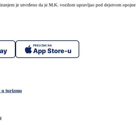
estiranjem je utvrđeno da je M.K. vozilom upravljao pod dejstvom opojn
PREUZMI NA
lay
App Store-u
t u turizmu
u