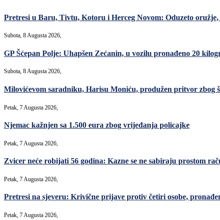
Pretresi u Baru, Tivtu, Kotoru i Herceg Novom: Oduzeto oružje, m
Subota, 8 Augusta 2026,
GP Šćepan Polje: Uhapšen Zećanin, u vozilu pronađeno 20 kilo
Subota, 8 Augusta 2026,
Milovićevom saradniku, Harisu Moniću, produžen pritvor zbog šver
Petak, 7 Augusta 2026,
Njemac kažnjen sa 1.500 eura zbog vrijeđanja policajke
Petak, 7 Augusta 2026,
Zvicer neće robijati 56 godina: Kazne se ne sabiraju prostom ra
Petak, 7 Augusta 2026,
Pretresi na sjeveru: Krivične prijave protiv četiri osobe, pronađe
Petak, 7 Augusta 2026,