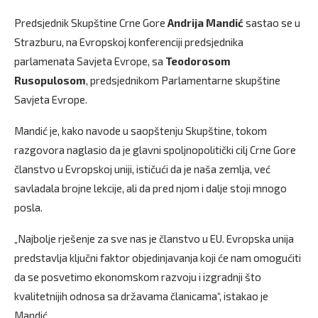
Predsjednik Skupštine Crne Gore
Andrija Mandić
sastao se u
Strazburu, na Evropskoj konferenciji predsjednika
parlamenata Savjeta Evrope, sa
Teodorosom
Rusopulosom
, predsjednikom Parlamentarne skupštine
Savjeta Evrope.
Mandić je, kako navode u saopštenju Skupštine, tokom
razgovora naglasio da je glavni spoljnopolitički cilj Crne Gore
članstvo u Evropskoj uniji, ističući da je naša zemlja, već
savladala brojne lekcije, ali da pred njom i dalje stoji mnogo
posla.
„Najbolje rješenje za sve nas je članstvo u EU. Evropska unija
predstavlja ključni faktor objedinjavanja koji će nam omogućiti
da se posvetimo ekonomskom razvoju i izgradnji što
kvalitetnijih odnosa sa državama članicama“, istakao je
Mandić.