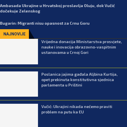
Ambasada Ukrajine u Hrvatskoj proslavlja Oluju, dok Vučić
dočekuje Zelenskog
Bugarin: Migranti nisu opasnost za Crnu Goru
NAJNOVIJE
Vrijedna donacija Ministarstva prosvjete,
nauke i inovacija obrazovno-vaspitnim
ustanovama u Crnoj Gori
Poslanica jajima gađala Aljbina Kurtija,
opet prekinuta konstitutivna sjednica
parlamenta u Prištini
Vučić: Ukrajini nikada nećemo praviti
problem na putu ka EU