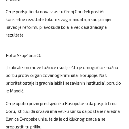
On je podsjetio da nova vlast u Crnoj Gori želi postići
konkretne rezultate tokom svog mandata, a kao primjer
naveo je reformu pravosuđa koja je već dala značajne
rezultate.
Foto: Skupština CG
„Izabrali smo nove tužioce i sudije, što je omogućilo snažnu
borbu protiv organizovanog kriminala i korupcije. Naš
prioritet ostaje izgradnja jakih i nezavisnih institucija“, poručio
je Mandić.
On je uputio poziv predsjedniku Rusopulosu da posjeti Crnu
Goru, ističući da država ima veliku šansu da postane naredna
članica Evropske unije, te da je od ključnog značaja ne
propustiti tu priliku.