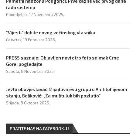
Pametni nadzor u Podgorici: Prve kazne već prvog dana
rada sistema
Ponedjeljak, 17 Novembra 2025,
“Vijesti” dobile novog većinskog vlasnika
Četvrtak, 19 Februara 2026,
PRESS saznaje: Objavljen novi otro foto snimak Crne
Gore, pogledajte
Subota, 8 Novembra 2025,
Jevto obavještavao Mijajlovićevu grupu o Amfilohijevom
stanju, Bošković: „Za muštuluk bih pozlatio“
Srijeda, 8 Oktobra 2025,
PRATITE NAS NA FACEBOOK-U