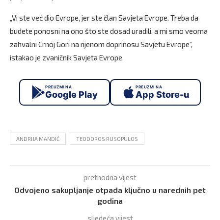
„Vi ste već dio Evrope, jer ste član Savjeta Evrope. Treba da
budete ponosni na ono što ste dosad uradili, a mi smo veoma
zahvalni Crnoj Gori na njenom doprinosu Savjetu Evrope“,
istakao je zvaničnik Savjeta Evrope.
PREUZMI NA
PREUZMI NA
Google Play
App Store-u
ANDRIJA MANDIĆ
TEODOROS RUSOPULOS
prethodna vijest
Odvojeno sakupljanje otpada ključno u narednih pet
godina
sljedeća vijest