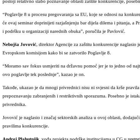
postoji relativno slabo poznavanje oblasti zaštite konkurencije, pose
“Poglavlje 8 u procesu pregovaranja sa EU, koje se odnosi na konkure
će ovaj seminar doprinijeti razjašnjenju bar dijela dilema i pitanja, a
i podršku u organizaciji narednih obuka”, poručila je Pavlović.
Nebojša Jovović
, direktor Agencije za zaštitu konkurencije naglasio 
Evropskom komisijom kako bi se zatvorilo Poglavlje 8.
“Moramo sav fokus usmjeriti na državnu pomoć jer je to jedno od najte
ovo poglavlje tek poslednje”, kazao je on.
Takođe, ukazao je da mnogi privrednici nisu ni svjesni da krše pravila 
prepoznavanju zabranjenih i restriktivnih sporazuma. Posebno je istaka
privrednika.
Jovović je naglasio i značaj sektorskih analiza u ovoj oblasti, dodajući
pravilima konkurencije.
Andrej Plahutnjik
, vođa projekta podrške institucijama u CG u pretp