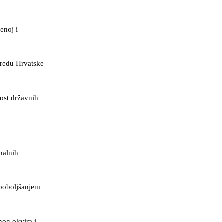
enoj i
ivredu Hrvatske
ost državnih
nalnih
 poboljšanjem
nog okvira i