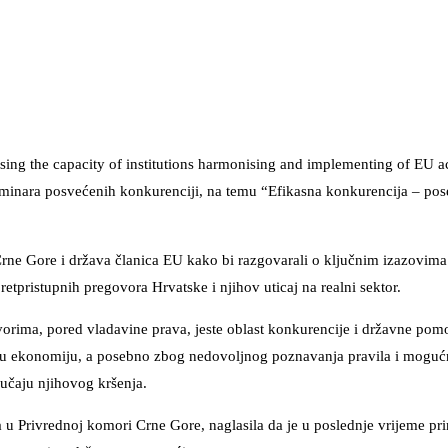
ing the capacity of institutions harmonising and implementing of EU ac
eminara posvećenih konkurenciji, na temu “Efikasna konkurencija – pos
ne Gore i država članica EU kako bi razgovarali o ključnim izazovima 
tpristupnih pregovora Hrvatske i njihov uticaj na realni sektor.
rima, pored vladavine prava, jeste oblast konkurencije i državne pomoć
lnu ekonomiju, a posebno zbog nedovoljnog poznavanja pravila i moguć
lučaju njihovog kršenja.
a u Privrednoj komori Crne Gore, naglasila da je u poslednje vrijeme pr