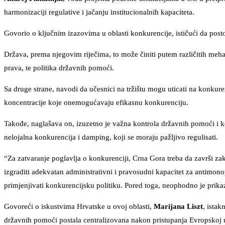
harmonizaciji regulative i jačanju institucionalnih kapaciteta.
Govorio o ključnim izazovima u oblasti konkurencije, ističući da posto
Država, prema njegovim riječima, to može činiti putem različitih meha
prava, te politika državnih pomoći.
Sa druge strane, navodi da učesnici na tržištu mogu uticati na konku
koncentracije koje onemogućavaju efikasnu konkurenciju.
Takođe, naglašava on, izuzetno je važna kontrola državnih pomoći i ko
nelojalna konkurencija i damping, koji se moraju pažljivo regulisati.
“Za zatvaranje poglavlja o konkurenciji, Crna Gora treba da završi 
izgraditi adekvatan administrativni i pravosudni kapacitet za antimon
primjenjivati konkurencijsku politiku. Pored toga, neophodno je prikaz
Govoreći o iskustvima Hrvatske u ovoj oblasti,
Marijana Liszt
, istak
državnih pomoći postala centralizovana nakon pristupanja Evropskoj 