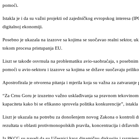
pomoći.
Istakla je i da su važni projekti od zajedničkog evropskog interesa (IPC
digitalnoj ekonomiji.
Posebno je ukazala na izazove sa kojima se suočavao realni sektor, uklj
tokom procesa pristupanja EU.
Liszt se takođe osvrnula na problematiku avio-saobraćaja, s posebnim
pomoći u avio-sektoru i izazove sa kojima se države suočavaju prilik
Apostrofirala je otvorena pitanja i mjerila koja su važna za zatvaran
“Za Crnu Goru je izuzetno važno usklađivanja sa pravnom tekovinom EU
kapaciteta kako bi se efikasno sprovela politika konkurencije”, istakla
Liszt je ukazala na potrebu za donošenjem novog Zakona o kontroli dr
rezultata u oblasti protivmonopolskih pravila, koncentracija i državni
Iz PKCG su naveli da su Učesnici kroz dinamičnu diskusiju i razmjenu 