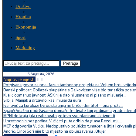
Društvo
Hronika
Ekonomija
Sport
Marketing
Pretraga
6 Augusta, 2026
Najnovije vijesti:
Potpisan ugovor za prvu fazu stambenog projekta na Veljem brdu vrijednu
Danski političar: Obilazak skupštine s Dajkovićem više bio turistička posjet
Kljajić obmanuo javnost: ASK nije dao ni usmeno ni pisano mišljenje...
Srbija: Manjak u državnoj kasi milijardu eura
Ivanović za Eurokaz: Evropska unija ne briše identitet – ona pruža...
Spajić: Snažno podržavamo domaće festivale koji godinama grade identite
MPNI do kraja jula realizovalo gotovo sve planirane aktivnosti
U prethodnih pet godina: Vučić tri puta odbio da glasa Rezoluciju...
MCP odgovorila Vučiću: Nedopustivo političko tumačenje litija i crkvenih p
Andrić: Crnoj Gori nije bilo mjesto na obilježavanju „Oluje“