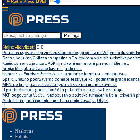
▶️ Radio Press LIVE!
🔊
Pretraga
Najnovije vijesti:
Potpisan ugovor za prvu fazu stambenog projekta na Veljem brdu vrijednu
Danski političar: Obilazak skupštine s Dajkovićem više bio turistička posjet
Kljajić obmanuo javnost: ASK nije dao ni usmeno ni pisano mišljenje...
Srbija: Manjak u državnoj kasi milijardu eura
Ivanović za Eurokaz: Evropska unija ne briše identitet – ona pruža...
Spajić: Snažno podržavamo domaće festivale koji godinama grade identite
MPNI do kraja jula realizovalo gotovo sve planirane aktivnosti
U prethodnih pet godina: Vučić tri puta odbio da glasa Rezoluciju...
MCP odgovorila Vučiću: Nedopustivo političko tumačenje litija i crkvenih pi
Andrić: Crnoj Gori nije bilo mjesto na obilježavanju „Oluje“
Naslovna
Politika