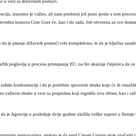
bno u vezi sa državnom pomoći.
nciju, izuzetno je važno, ali nam predstoji još puno posla u tom proce
 Privredna komora Crne Gore će, kao i do sada, biti otvorena za sve doda
je da je pitanje državnih pomoći vrlo kompleksno, te da je ključna saradn
žih poglavlja u procesu pristupanja EU, na što ukazuje činjenica da su 
zaštite konkurencije i da je potrebno sprovesti obuke koje će ih osnažit
o važnost obuke u vezi sa propisima koji regulišu ovu oblast, kao i zaš
 da je Agencija u poslednje dvije godine uložila velike napore u širenje s
ristupnim pregovorima, istakao je da pred Crnom Gorom stoje značajni i