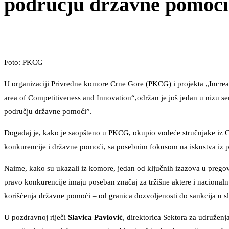
području državne pomoći
Foto: PKCG
U organizaciji Privredne komore Crne Gore (PKCG) i projekta „Increas
area of Competitiveness and Innovation“,održan je još jedan u nizu s
području državne pomoći”.
Događaj je, kako je saopšteno u PKCG, okupio vodeće stručnjake iz Cr
konkurencije i državne pomoći, sa posebnim fokusom na iskustva iz pre
Naime, kako su ukazali iz komore, jedan od ključnih izazova u pregovo
pravo konkurencije imaju poseban značaj za tržišne aktere i naciona
korišćenja državne pomoći – od granica dozvoljenosti do sankcija u s
U pozdravnoj riječi
Slavica Pavlović
, direktorica Sektora za udruženj