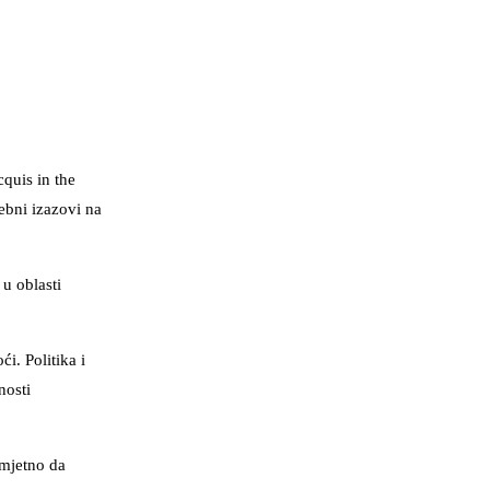
quis in the
ebni izazovi na
u oblasti
i. Politika i
nosti
imjetno da