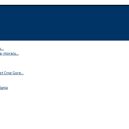
...
a, moraću...
t Crne Gore...
tanja