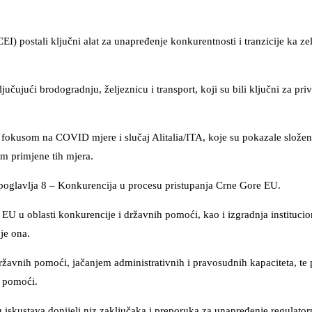
EI) postali ključni alat za unapređenje konkurentnosti i tranzicije ka zel
učujući brodogradnju, željeznicu i transport, koji su bili ključni za pr
 fokusom na COVID mjere i slučaj Alitalia/ITA, koje su pokazale složen
om primjene tih mjera.
je poglavlja 8 – Konkurencija u procesu pristupanja Crne Gore EU.
 u oblasti konkurencije i državnih pomoći, kao i izgradnja institucio
 je ona.
žavnih pomoći, jačanjem administrativnih i pravosudnih kapaciteta, te
h pomoći.
iskustava donijeli niz zaključaka i preporuka za unapređenje regulator