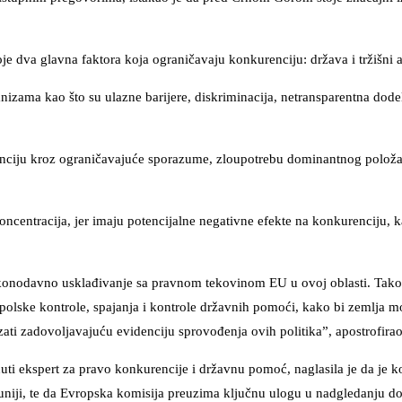
je dva glavna faktora koja ograničavaju konkurenciju: država i tržišni a
nizama kao što su ulazne barijere, diskriminacija, netransparentna dode
renciju kroz ograničavajuće sporazume, zloupotrebu dominantnog položaj
ncentracija, jer imaju potencijalne negativne efekte na konkurenciju, k
zakonodavno usklađivanje sa pravnom tekovinom EU u ovoj oblasti. Tako
opolske kontrole, spajanja i kontrole državnih pomoći, kako bi zemlja m
ati zadovoljavajuću evidenciju sprovođenja ovih politika”, apostrofirao 
nuti ekspert za pravo konkurencije i državnu pomoć, naglasila je da je k
uniji, te da Evropska komisija preuzima ključnu ulogu u nadgledanju d