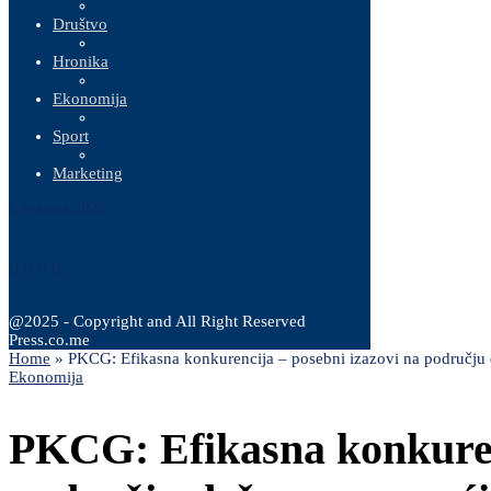
Društvo
Hronika
Ekonomija
Sport
Marketing
6 Augusta, 2026
@2025 - Copyright and All Right Reserved
Press.co.me
Home
»
PKCG: Efikasna konkurencija – posebni izazovi na području
Ekonomija
PKCG: Efikasna konkurenc