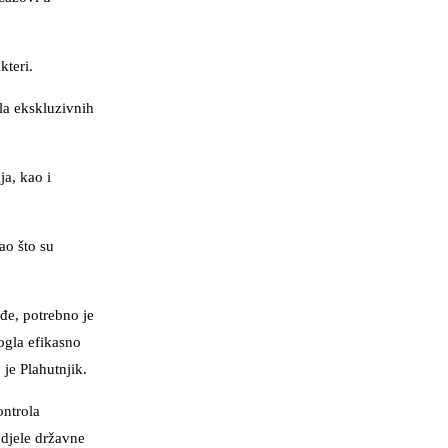
kteri.
la ekskluzivnih
a, kao i
ao što su
đe, potrebno je
ogla efikasno
je Plahutnjik.
ontrola
odjele državne