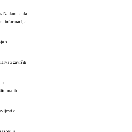
su. Nadam se da
tne informacije
ja s
Hrvati završili
i u
titu malih
vijesti o
zazovi u