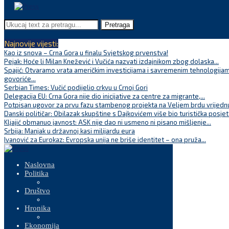
Pretraga
Najnovije vijesti:
Kao iz snova – Crna Gora u finalu Svjetskog prvenstva!
Pejak: Hoće li Milan Knežević i Vučića nazvati izdajnikom zbog dolaska...
Spajić: Otvaramo vrata američkim investicijama i savremenim tehnologijam
govoriće...
Serbian Times: Vučić podijelio crkvu u Crnoj Gori
Delegacija EU: Crna Gora nije dio inicijative za centre za migrante,...
Potpisan ugovor za prvu fazu stambenog projekta na Veljem brdu vrijednu
Danski političar: Obilazak skupštine s Dajkovićem više bio turistička posjet
Kljajić obmanuo javnost: ASK nije dao ni usmeno ni pisano mišljenje...
Srbija: Manjak u državnoj kasi milijardu eura
Ivanović za Eurokaz: Evropska unija ne briše identitet – ona pruža...
Naslovna
Politika
Društvo
Hronika
Ekonomija