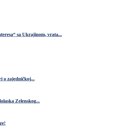
teresa“ sa Ukrajinom, vrata...
 o zajedničkoj...
dolaska Zelenskog...
ze!