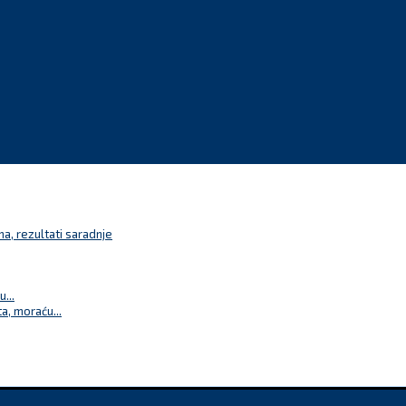
a, rezultati saradnje
...
a, moraću...