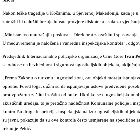
resora.
Nakon teške tragedije u Kočanima, u Sjevernoj Makedoniji, kada je u p
zatražiti ili naložiti bezbjednosne provjere diskoteka i sala za vjenčanj
„Ministarstvo unutrašnjih poslova – Direktorat za zaštitu i spasavanje
U međuvremenu je naložena i vanredna inspekcijska kontrola“, odgov
Predsjednik Internacionalne policijske organizacije Crne Gore
Ivan Pe
se odnose na bezbjednost i sigurnost ugostiteljskih objekata, uključuju
„Prema Zakonu o turizmu i ugostiteljstvu, ovi objekti moraju ispunjava
opreme. Pored toga, dužni su da ispunjavaju uslove predviđene posebn
protivpožarnu zaštitu i zaštitu od buke. Ukoliko se u ugostiteljskom
akustičnih uređaja, to je pretežno nadležnost Komunalne policije i in
kontrolišu druge inspekcije. Inspekcijski nadzor ugostiteljskih objeka
su javni, pokazuju da su ove kontrole često usmjerene na specifične a
rekao je Pekić.