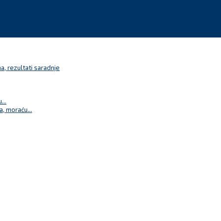
a, rezultati saradnje
...
a, moraću...