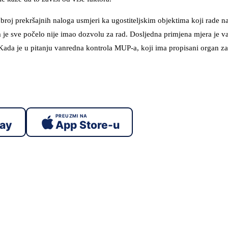
roj prekršajnih naloga usmjeri ka ugostiteljskim objektima koji rade na 
jem je sve počelo nije imao dozvolu za rad. Dosljedna primjena mjera je 
 Kada je u pitanju vanredna kontrola MUP-a, koji ima propisani organ za
PREUZMI NA
lay
App Store-u