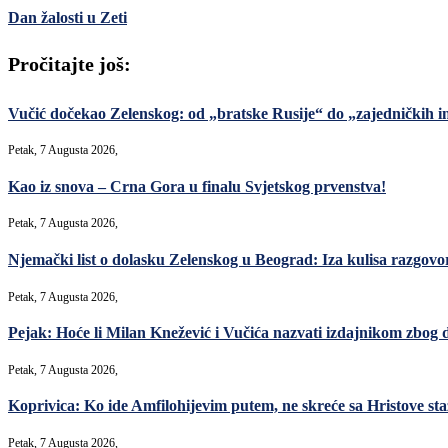
Dan žalosti u Zeti
Pročitajte još:
Vučić dočekao Zelenskog: od „bratske Rusije“ do „zajedničkih in
Petak, 7 Augusta 2026,
Kao iz snova – Crna Gora u finalu Svjetskog prvenstva!
Petak, 7 Augusta 2026,
Njemački list o dolasku Zelenskog u Beograd: Iza kulisa razgovori
Petak, 7 Augusta 2026,
Pejak: Hoće li Milan Knežević i Vučića nazvati izdajnikom zbog 
Petak, 7 Augusta 2026,
Koprivica: Ko ide Amfilohijevim putem, ne skreće sa Hristove sta
Petak, 7 Augusta 2026,