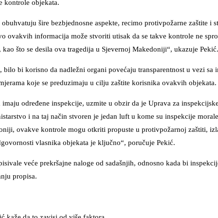
e kontrole objekata.
buhvatuju šire bezbjednosne aspekte, recimo protivpožarne zaštite i s
tvo ovakvih informacija može stvoriti utisak da se takve kontrole ne spr
 kao što se desila ova tragedija u Sjevernoj Makedoniji“, ukazuje Pekić
, bilo bi korisno da nadležni organi povećaju transparentnost u vezi sa 
mjerama koje se preduzimaju u cilju zaštite korisnika ovakvih objekata.
a imaju određene inspekcije, uzmite u obzir da je Uprava za inspekcijsk
starstvo i na taj način stvoren je jedan luft u kome su inspekcije morale
niji, ovakve kontrole mogu otkriti propuste u protivpožarnoj zaštiti, iz
ovornosti vlasnika objekata je ključno“, poručuje Pekić.
ropisivale veće prekršajne naloge od sadašnjih, odnosno kada bi inspekcij
anju propisa.
 kaže da to zavisi od više faktora.