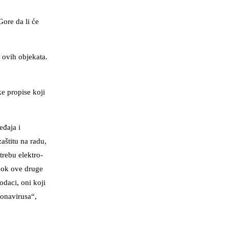
ore da li će
 ovih objekata.
e propise koji
eđaja i
aštitu na radu,
trebu elektro-
 dok ove druge
odaci, oni koji
ronavirusa“,