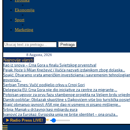
Hronika
Ekonomija
Sport
Marketing
Pretraga
8 Augusta, 2026
Najnovije vijesti:
Kao iz snova – Crna Gora u finalu Svjetskog prvenstva!
Pejak: Hoće li Milan Knežević i Vučića nazvati izdajnikom zbog dolaska...
Spajić: Otvaramo vrata američkim investicijama i savremenim tehnologijam
govoriće...
Serbian Times: Vučić podijelio crkvu u Crnoj Gori
Delegacija EU: Crna Gora nije dio inicijative za centre za migrante,...
Potpisan ugovor za prvu fazu stambenog projekta na Veljem brdu vrijednu
Danski političar: Obilazak skupštine s Dajkovićem više bio turistička posjet
Kljajić obmanuo javnost: ASK nije dao ni usmeno ni pisano mišljenje...
Srbija: Manjak u državnoj kasi milijardu eura
Ivanović za Eurokaz: Evropska unija ne briše identitet – ona pruža...
▶️ Radio Press LIVE!
🔊