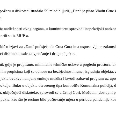
ožaru u diskoteci stradalo 59 mladih ljudi, „Dan“ je pitao Vladu Crne G
e.
, iz nadležnosti ovog organa, u kontinuitetu sprovodi inspekcijski nadzor
orili su iz MUP-a.
kić
u izjavi za „Dan“ podsjeća da Crna Gora ima uspostavljene zakonsk
ći diskoteke, sale za vjenčanje i druge objekte.
ti, gdje je propisano, minimalne tehničke uslove u pogledu prostora, ur
im propisima koji se odnose na bezbjednost hrane, izgradnju objekta, z
 objektu ovakve namjene emituje muzika i izvodi zabavni program uz upo
spekcije. Buku u objektu otvorenog tipa kontroliše Komunalna policija,
ta, uključujući diskoteke, sprovodi se u Crnoj Gori. Međutim, dostupni p
spekte, kao što je recimo bilo poštovanje mjera u periodu pandemije ko