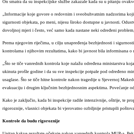
On smatra da su inspekcijske službe zakazale kada su u pitanju ovakv
„Informacije koje govore o redovnim i sveobuhvatnim nadzorima koji o
sigurnosti objekata, po meni, nijesu široko dostupne u javnosti. Odus
dovoljnoj mjeri i često, već samo kada nastane neki određeni problem,
Prema njegovim riječima, u cilju unapređenja bezbjednosti i sigurnosti
kontrolama i njihovim rezultatima, kako bi javnost bila informisana o 
„Što se tiče vanrednih kontrola koje nalažu određena ministarstva koj
ukinuta prošle godine i da su sve inspekcije potpale pod određeno mini
usaglase. Što se tiče hitne kontrole nakon tragedije u Sjevernoj Makedo
evakuaciju i drugim ključnim bezbjednosnim aspektima. Povećanje odg
Kako je zaključio, kada bi inspekcije radile intenzivnije, oštrije, te p
rigoroznije, vlasnici objekata bi vjerovatno ozbiljnije pristupili poštov
Kontrole da budu rigoroznije
Upitan kakve rezultate očekuje nakon vanrednih kontrola MUP-a, Pekić