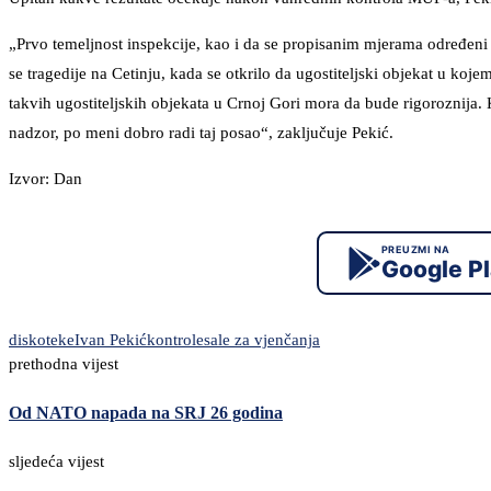
„Prvo temeljnost inspekcije, kao i da se propisanim mjerama određeni b
se tragedije na Cetinju, kada se otkrilo da ugostiteljski objekat u ko
takvih ugostiteljskih objekata u Crnoj Gori mora da bude rigoroznija.
nadzor, po meni dobro radi taj posao“, zaključuje Pekić.
Izvor: Dan
PREUZMI NA
Google P
diskoteke
Ivan Pekić
kontrole
sale za vjenčanja
prethodna vijest
Od NATO napada na SRJ 26 godina
sljedeća vijest