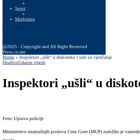
Sport
Marketing
8 Augusta, 2026
@2025 - Copyright and All Right Reserved
Press.co.me
Home
»
Inspektori „ušli“ u diskoteke i sale za vjenčanje
Društvo
Udarne vijesti
Inspektori „ušli“ u diskot
Foto: Uprava policije
Ministarstvo unutrašnjih poslova Crne Gore (MUP) naložilo je vanrednu 