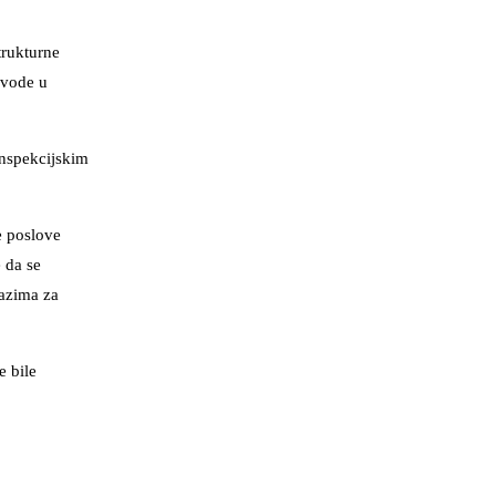
trukturne
ovode u
.
inspekcijskim
e poslove
 da se
lazima za
e bile