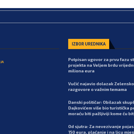
IZBOR UREDNIKA
Potpisan ugovor za prvu fazu 
JA
projekta na Veljem brdu vrijedn
miliona eura
Vučić najavio dolazak Zelensko
razgovore o važnim temama
Danski političar: Obilazak skupš
Dajkovićem više bio turistička p
moraću biti pažljiviji kome ću bit
Od sjutra: Za nevezivanje poja
150 eura, plaćanje i na licu mje