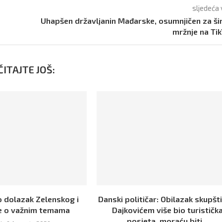
sljedeća 
Uhapšen državljanin Mađarske, osumnjičen za ši
mržnje na Ti
ITAJTE JOŠ:
o dolazak Zelenskog i
Danski političar: Obilazak skupšt
e o važnim temama
Dajkovićem više bio turističk
posjeta, moraću biti...