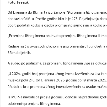
Foto: Freepik
Od 1. januara do 19. marta izvršeno je 79 promjena ličnog imena
dostavilo CdM-u. Prošle godine bilo ih je 475. Pojašnjavaju da 
dobiti podatak koliko je osoba promijenilo samo ime, a koliko pr
„Promjena ličnog imena obuhvata promjenu ličnog imena ili imen
Kada je riječ o ovoj godini, lično ime je promijenila 61 punoljetna
68 maloljetnih.
A sudeći po podacima, za promjenu ličnog imena više se odlučuj
„U 2024. godini broj promjena ličnog imena izvršenih za lica žen
muškog pola 216. Od 1. januara 2025. godine do 19. marta 2025.
44, dok je broj promjena ličnog imena izvršenih za osobe muškog
Iz MUP-a navode da prošle godine u odnosu na prethodne godine,
odobrenih promjena ličnog imena.