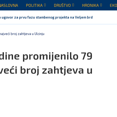
NASLOVNA
POLITIKA
DRUŠTVO
HRONIKA
EKO
 ugovor za prvu fazu stambenog projekta na Veljem brdu vrijednu...
ajveći broj zahtjeva u Ulcinju
dine promijenilo 79
veći broj zahtjeva u