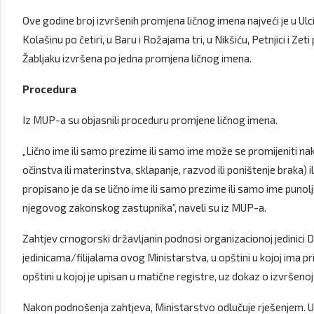
Ove godine broj izvršenih promjena ličnog imena najveći je u Ulcinj
Kolašinu po četiri, u Baru i Rožajama tri, u Nikšiću, Petnjici i Zet
Žabljaku izvršena po jedna promjena ličnog imena.
Procedura
Iz MUP-a su objasnili proceduru promjene ličnog imena.
„Lično ime ili samo prezime ili samo ime može se promijeniti na
očinstva ili materinstva, sklapanje, razvod ili poništenje braka
propisano je da se lično ime ili samo prezime ili samo ime punol
njegovog zakonskog zastupnika”, naveli su iz MUP-a.
Zahtjev crnogorski državljanin podnosi organizacionoj jedinici 
jedinicama/filijalama ovog Ministarstva, u opštini u kojoj ima pr
opštini u kojoj je upisan u matične registre, uz dokaz o izvršeno
Nakon podnošenja zahtjeva, Ministarstvo odlučuje rješenjem. Uko