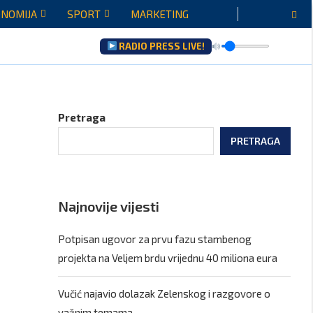
NOMIJA
SPORT
MARKETING
RADIO PRESS LIVE!
Pretraga
PRETRAGA
Najnovije vijesti
Potpisan ugovor za prvu fazu stambenog
projekta na Veljem brdu vrijednu 40 miliona eura
Vučić najavio dolazak Zelenskog i razgovore o
važnim temama