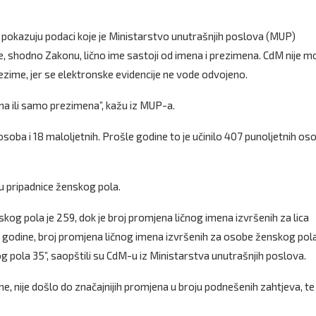
, pokazuju podaci koje je Ministarstvo unutrašnjih poslova (MUP)
se, shodno Zakonu, lično ime sastoji od imena i prezimena. CdM nije 
ezime, jer se elektronske evidencije ne vode odvojeno.
a ili samo prezimena”, kažu iz MUP-a.
 osoba i 18 maloljetnih. Prošle godine to je učinilo 407 punoljetnih oso
u pripadnice ženskog pola.
skog pola je 259, dok je broj promjena ličnog imena izvršenih za lica
 godine, broj promjena ličnog imena izvršenih za osobe ženskog pola
 pola 35”, saopštili su CdM-u iz Ministarstva unutrašnjih poslova.
 nije došlo do značajnijih promjena u broju podnešenih zahtjeva, te