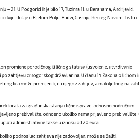
u – 21. U Podgorici ih je bilo 17, Tuzima 11, u Beranama, Andrijevici,
i po dvije, dok je u Bijelom Polju, Budvi, Gusinju, Herceg Novom, Tivtu i
kon promjene porodičnog ili ličnog statusa (usvojenje, utvrđivanje
) ili po zahtjevu crnogorskog državljanina. U članu 14 Zakona o ličnom
jetnog lica može promijeniti, na njegov zahtjev, a maloljetnog na zah
Direktorata za građanska stanja i lične isprave, odnosno područnim
ijavljeno prebivalište, odnosno ukoliko nema prijavljeno prebivalište, 
j uplati administrativne takse u iznosu od 20 eura.
liko podnosilac zahtjeva nije zadovoljan, može se žaliti.