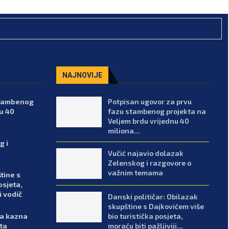
NAJNOVIJE
stambenog
Potpisan ugovor za prvu
u 40
fazu stambenog projekta na
Veljem brdu vrijednu 40
miliona...
g i
Vučić najavio dolazak
Zelenskog i razgovore o
važnim temama
tine s
osjeta,
i vodič
Danski političar: Obilazak
skupštine s Dajkovićem više
bio turistička posjeta,
sa kazna
moraću biti pažljiviji...
sta