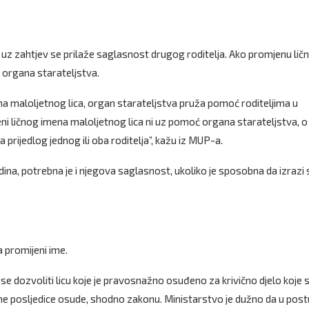
, uz zahtjev se prilaže saglasnost drugog roditelja. Ako promjenu lič
 organa starateljstva.
na maloljetnog lica, organ starateljstva pruža pomoć roditeljima u
ni ličnog imena maloljetnog lica ni uz pomoć organa starateljstva, o
rijedlog jednog ili oba roditelja”, kažu iz MUP-a.
dina, potrebna je i njegova saglasnost, ukoliko je sposobna da izrazi 
a promijeni ime.
e dozvoliti licu koje je pravosnažno osuđeno za krivično djelo koje 
avne posljedice osude, shodno zakonu. Ministarstvo je dužno da u pos