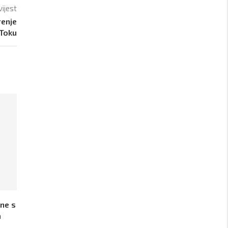
vijest
renje
kToku
ine s
a