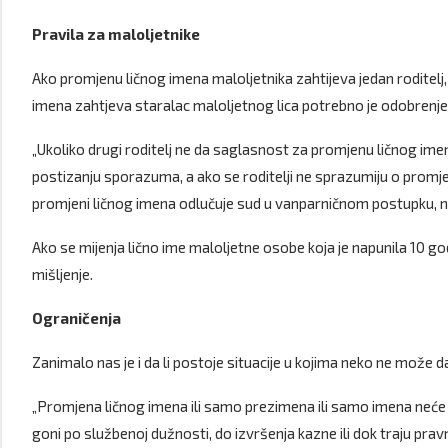
Pravila za maloljetnike
Ako promjenu ličnog imena maloljetnika zahtijeva jedan roditelj
imena zahtjeva staralac maloljetnog lica potrebno je odobrenje
„Ukoliko drugi roditelj ne da saglasnost za promjenu ličnog ime
postizanju sporazuma, a ako se roditelji ne sprazumiju o promje
promjeni ličnog imena odlučuje sud u vanparničnom postupku, na p
Ako se mijenja lično ime maloljetne osobe koja je napunila 10 go
mišljenje.
Ograničenja
Zanimalo nas je i da li postoje situacije u kojima neko ne može d
„Promjena ličnog imena ili samo prezimena ili samo imena neće s
goni po službenoj dužnosti, do izvršenja kazne ili dok traju pr