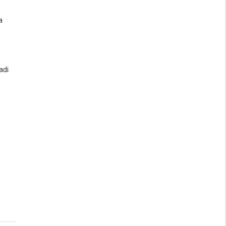
a
adi