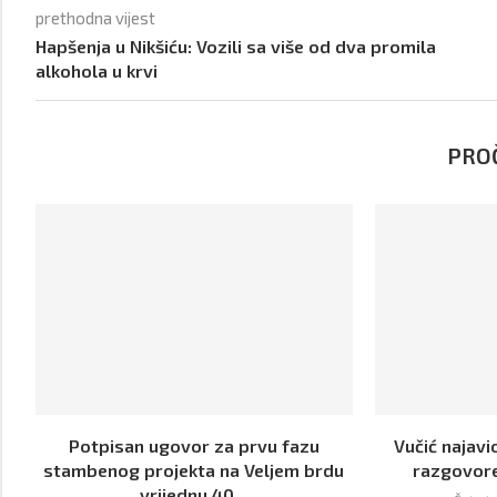
prethodna vijest
Hapšenja u Nikšiću: Vozili sa više od dva promila
alkohola u krvi
PROČ
Potpisan ugovor za prvu fazu
Vučić najavi
stambenog projekta na Veljem brdu
razgovor
vrijednu 40...