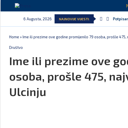
6 Augusta, 2026
Potpisan
NAJNOVIJE VIJESTI:
Home
»
Ime ili prezime ove godine promijenilo 79 osoba, prošle 475, n
Društvo
Ime ili prezime ove go
osoba, prošle 475, naj
Ulcinju