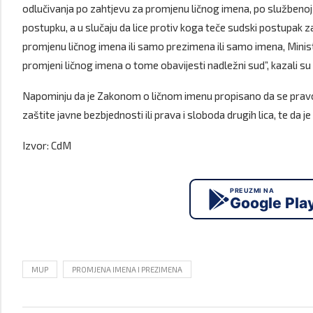
odlučivanja po zahtjevu za promjenu ličnog imena, po službenoj
postupku, a u slučaju da lice protiv koga teče sudski postupak z
promjenu ličnog imena ili samo prezimena ili samo imena, Minis
promjeni ličnog imena o tome obavijesti nadležni sud”, kazali su
Napominju da je Zakonom o ličnom imenu propisano da se pravo 
zaštite javne bezbjednosti ili prava i sloboda drugih lica, te da
Izvor: CdM
PREUZMI NA
Google Pla
MUP
PROMJENA IMENA I PREZIMENA