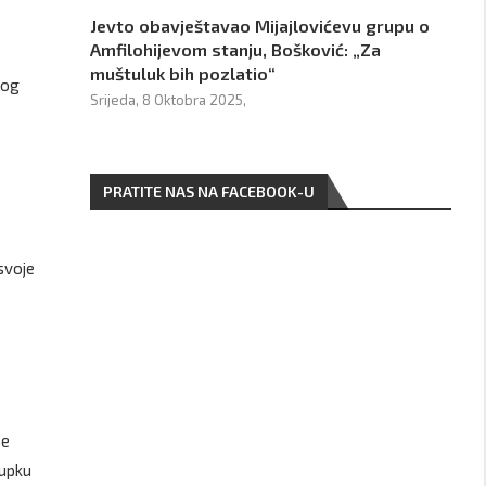
Jevto obavještavao Mijajlovićevu grupu o
Amfilohijevom stanju, Bošković: „Za
muštuluk bih pozlatio“
nog
Srijeda, 8 Oktobra 2025,
PRATITE NAS NA FACEBOOK-U
svoje
se
tupku