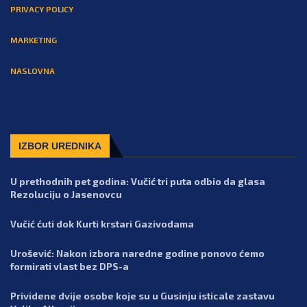
PRIVACY POLICY
MARKETING
NASLOVNA
IZBOR UREDNIKA
U prethodnih pet godina: Vučić tri puta odbio da glasa
Rezoluciju o Jasenovcu
Vučić ćuti dok Kurti krstari Gazivodama
Urošević: Nakon izbora naredne godine ponovo ćemo
formirati vlast bez DPS-a
Prividene dvije osobe koje su u Gusinju isticale zastavu