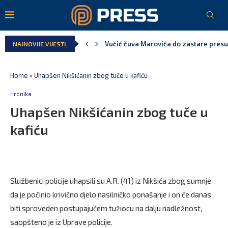
Vučić čuva Marovića do zastare pres
NAJNOVIJE VIJESTI:
Poreska uprava: Za sedam mjeseci napl
Laković: Crna Gora nije dobila zvaničn
Crna Gora neće biti domaćin migrants
Aerodromi Crne Gore za sedam mjeseci
EPCG: Sistem stabilan, Termoelektran
Home
»
Uhapšen Nikšićanin zbog tuče u kafiću
Hronika
Uhapšen Nikšićanin zbog tuče u
kafiću
Službenici policije uhapsili su A.R. (41) iz Nikšića zbog sumnje
da je počinio krivično djelo nasilničko ponašanje i on će danas
biti sproveden postupajućem tužiocu na dalju nadležnost,
saopšteno je iz Uprave policije.