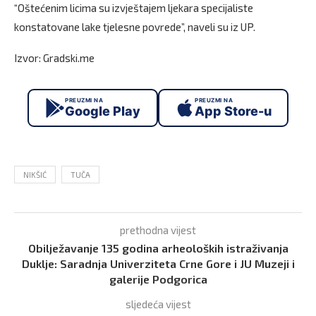
“Oštećenim licima su izvještajem ljekara specijaliste
konstatovane lake tjelesne povrede”, naveli su iz UP.
Izvor: Gradski.me
PREUZMI NA
PREUZMI NA
Google Play
App Store-u
NIKŠIĆ
TUČA
prethodna vijest
Obilježavanje 135 godina arheoloških istraživanja
Duklje: Saradnja Univerziteta Crne Gore i JU Muzeji i
galerije Podgorica
sljedeća vijest