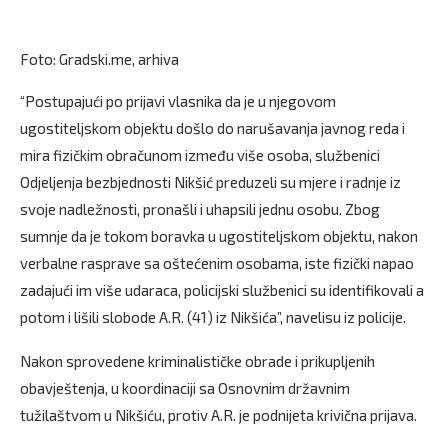
Foto: Gradski.me, arhiva
“Postupajući po prijavi vlasnika da je u njegovom
ugostiteljskom objektu došlo do narušavanja javnog reda i
mira fizičkim obračunom između više osoba, službenici
Odjeljenja bezbjednosti Nikšić preduzeli su mjere i radnje iz
svoje nadležnosti, pronašli i uhapsili jednu osobu. Zbog
sumnje da je tokom boravka u ugostiteljskom objektu, nakon
verbalne rasprave sa oštećenim osobama, iste fizički napao
zadajući im više udaraca, policijski službenici su identifikovali a
potom i lišili slobode A.R. (41) iz Nikšića”, navelisu iz policije.
Nakon sprovedene kriminalističke obrade i prikupljenih
obavještenja, u koordinaciji sa Osnovnim državnim
tužilaštvom u Nikšiću, protiv A.R. je podnijeta krivična prijava.