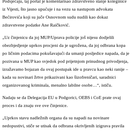
Podsjećaju, taj portal je komentarisao zdravstveno stanje koleginice
iz Vijesti, što jasno upućuje i na vezu sa nastupom advokata
Bećirovića koji su juče Osnovnom sudu nudili kao dokaz
zdravstvene podatke Ane Raičković.
„Uz činjenicu da joj MUP/Uprava policije još nijesu dodjelili
obezbjedjenje uprkos procjeni da je ugrožena, da joj odbrana kopa
po ličnim podacima pokušavajući da umanji posljedice napada, da je
pozivana u MUP kao svjedok pod prijetnjom prinudnog privodjenja,
izražavamo bojazan da ovaj postupak ide u pravcu kao neki ranije –
kada su novinari žrtve prikazivani kao šizofreničari, saradnici
organizovanog kriminala, menalno labilne osobe…“, ističu.
Nadaju se da Delegacija EU u Podgorici, OEBS i CoE prate ovaj
proces i da znaju sve ove činjenice.
„Uprkos stavu nadležnih organa da su napadi na novinare
nedopustivi, stiče se utisak da odbrana okrivljenih izigrava pravila