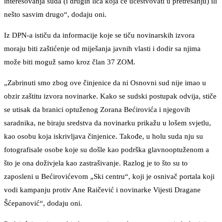
interesovanja suda (i drugih lica koja ce učestvovati u pretresanju) ili
nešto sasvim drugo“, dodaju oni.
Iz DPN-a ističu da informacije koje se tiču novinarskih izvora
moraju biti zaštićenje od miješanja javnih vlasti i dodir sa njima
može biti moguž samo kroz član 37 ZOM.
„Zabrinuti smo zbog ove činjenice da ni Osnovni sud nije imao u
obzir zaštitu izvora novinarke. Kako se sudski postupak odvija, stiče
se utisak da branici optuženog Zorana Bećirovića i njegovih
saradnika, ne biraju sredstva da novinarku prikažu u lošem svjetlu,
kao osobu koja iskrivljava činjenice. Takođe, u holu suda nju su
fotografisale osobe koje su došle kao podrška glavnooptuženom a
što je ona doživjela kao zastrašivanje. Razlog je to što su to
zaposleni u Bećirovićevom „Ski centru“, koji je osnivač portala koji
vodi kampanju protiv Ane Raičević i novinarke Vijesti Dragane
Šćepanović“, dodaju oni.