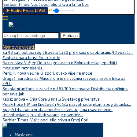
Serbian Times: Vučić podijelio crkvu u Crnoj Gori
▶️ Radio Press LIVE!
🔊
Pretraga
Najnovije vijesti:
Za 48 sati policija registrovala 1.320 prekršaja u saobraćaju, 48 vozača...
Žabljak obara turističke rekorde
Na proslavi Vučjeg Dola razgovarano o Bokokotorskoj eparhiji i
mogućem razrješenju...
Perić: Ili nova većina ili izbori, ovako više ne može
Dragaš: Saradnja sa Masdarom je najvažnija razvojna prekretnica za
EPCG
Besplatni udžbenici za više od 67.700 osnovaca: Distribucija počinje u
ponedjeljak
Kao iz snova – Crna Gora u finalu Svjetskog prvenstva!
Pejak: Hoće li Milan Knežević i Vučića nazvati izdajnikom zbog dolaska...
Spajić: Otvaramo vrata američkim investicijama i savremenim
tehnologijama, rezultati saradnje govoriće...
Serbian Times: Vučić podijelio crkvu u Crnoj Gori
Naslovna