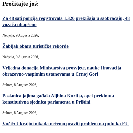
Pročitajte još:
Za 48 sati policija registrovala 1.320 prekršaja u saobraćaju, 48
vozača uhapšeno
Nedjelja, 9 Augusta 2026,
Žabljak obara turističke rekorde
Nedjelja, 9 Augusta 2026,
Vrijedna donacija Ministarstva prosvjete, nauke i inovacija
obrazovno-vaspitnim ustanovama u Crnoj Gori
Subota, 8 Augusta 2026,
Poslanica jajima gađala Aljbina Kurtija, opet prekinuta
konstitutivna sjednica parlamenta u Prištini
Subota, 8 Augusta 2026,
Vučić: Ukrajini nikada nećemo praviti problem na putu ka EU