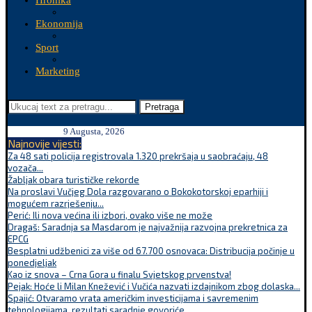
Hronika
Ekonomija
Sport
Marketing
Pretraga
9 Augusta, 2026
Najnovije vijesti:
Za 48 sati policija registrovala 1.320 prekršaja u saobraćaju, 48
vozača...
Žabljak obara turističke rekorde
Na proslavi Vučjeg Dola razgovarano o Bokokotorskoj eparhiji i
mogućem razrješenju...
Perić: Ili nova većina ili izbori, ovako više ne može
Dragaš: Saradnja sa Masdarom je najvažnija razvojna prekretnica za
EPCG
Besplatni udžbenici za više od 67.700 osnovaca: Distribucija počinje u
ponedjeljak
Kao iz snova – Crna Gora u finalu Svjetskog prvenstva!
Pejak: Hoće li Milan Knežević i Vučića nazvati izdajnikom zbog dolaska...
Spajić: Otvaramo vrata američkim investicijama i savremenim
tehnologijama, rezultati saradnje govoriće...