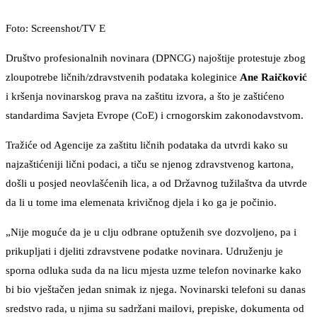
Foto: Screenshot/TV E
Društvo profesionalnih novinara (DPNCG) najoštije protestuje zbog
zloupotrebe ličnih/zdravstvenih podataka koleginice
Ane Raičković
i kršenja novinarskog prava na zaštitu izvora, a što je zaštićeno
standardima Savjeta Evrope (CoE) i crnogorskim zakonodavstvom.
Tražiće od Agencije za zaštitu ličnih podataka da utvrdi kako su
najzaštićeniji lični podaci, a tiču se njenog zdravstvenog kartona,
došli u posjed neovlašćenih lica, a od Državnog tužilaštva da utvrde
da li u tome ima elemenata krivičnog djela i ko ga je počinio.
„Nije moguće da je u clju odbrane optuženih sve dozvoljeno, pa i
prikupljati i djeliti zdravstvene podatke novinara. Udruženju je
sporna odluka suda da na licu mjesta uzme telefon novinarke kako
bi bio vještačen jedan snimak iz njega. Novinarski telefoni su danas
sredstvo rada, u njima su sadržani mailovi, prepiske, dokumenta od