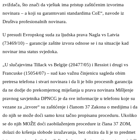
zviždača, što znači da vještak ima pristup zaštićenim izvorima
novinara – a koji su garantovani standardima CoE“, navode iz
Društva profesionalnih novinara.
U presudi Evropskog suda za ljudska prava Nagla vs Latvia
(73469/10) – garancije zaštite izvora odnose se i na situacije kad
novinar ima status svjedoka.
„U slučajevima Tillack vs Belgije (20477/05) i Ressiot i drugi vs
Francuske (15054/07) – sud kao važnu činjenicu sagleda obim
pretresa telefona i stvari novinara i da li je bilo procesnih garancija
da ne dodje do prekomjernog miješanja u prava novinara Mišljenje
pravnog savjetnika DPNCG je da sve informacije u telefonu koje su
vezane za „izvore“ su zaštićenje i članom 37 Zakona o medijima i da
do njih se može doći samo kroz tačno propisanu proceduru. Ukoliko
se do njih MOŽE doći zaobilaženjem procedure iz člana 37 ZOM,
dolazi do kršenja slobode izražavanja, bez obzira da li je to predmet