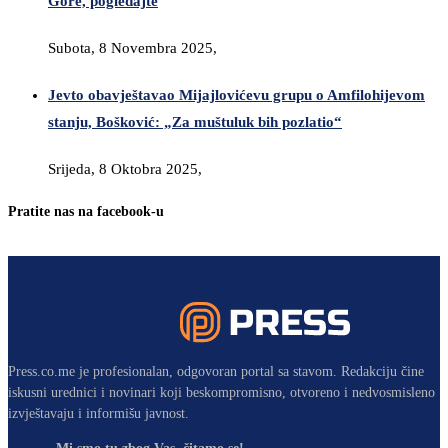
Gore, pogledajte
Subota, 8 Novembra 2025,
Jevto obavještavao Mijajlovićevu grupu o Amfilohijevom
stanju, Bošković: „Za muštuluk bih pozlatio“
Srijeda, 8 Oktobra 2025,
Pratite nas na facebook-u
Press.co.me je profesionalan, odgovoran portal sa stavom. Redakciju čine
iskusni urednici i novinari koji beskompromisno, otvoreno i nedvosmisleno
izvještavaju i informišu javnost.