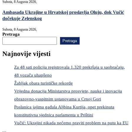
Subota, 8 Augusta 2026,
Ambasada Ukrajine u Hrvatskoj proslavlja Oluju, dok Vučić
dočekuje Zelenskog
Subota, 8 Augusta 2026,
Pretraga
Pretraga
Najnovije vijesti
Za 48 sati policija registrovala 1.320 prekršaja u saobraćaju,
48 vozača uhapšeno
Žabljak obara turističke rekorde
Vrijedna donacija Ministarstva prosvjete, nauke i inovacija
obrazovno-vaspitnim ustanovama u Crnoj Gori
Poslanica jajima gađala Aljbina Kurtija, opet prekinuta
konstitutivna sjednica parlamenta u Prištini
Vučić: Ukrajini nikada nećemo praviti problem na putu ka EU