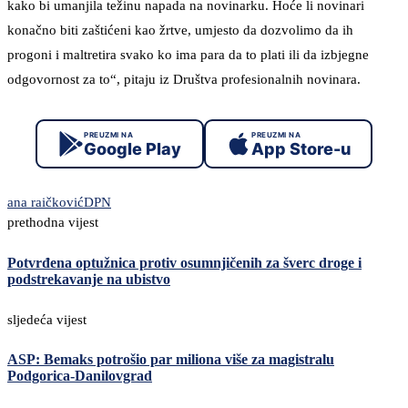
kako bi umanjila težinu napada na novinarku. Hoće li novinari
konačno biti zaštićeni kao žrtve, umjesto da dozvolimo da ih
progoni i maltretira svako ko ima para da to plati ili da izbjegne
odgovornost za to“, pitaju iz Društva profesionalnih novinara.
PREUZMI NA
PREUZMI NA
Google Play
App Store-u
ana raičković
DPN
prethodna vijest
Potvrđena optužnica protiv osumnjičenih za šverc droge i
podstrekavanje na ubistvo
sljedeća vijest
ASP: Bemaks potrošio par miliona više za magistralu
Podgorica-Danilovgrad