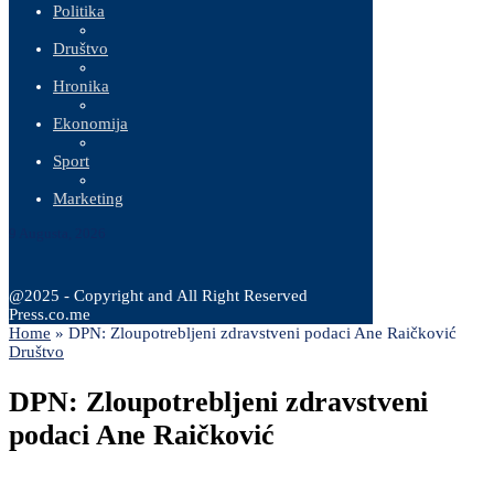
Politika
Društvo
Hronika
Ekonomija
Sport
Marketing
9 Augusta, 2026
@2025 - Copyright and All Right Reserved
Press.co.me
Home
»
DPN: Zloupotrebljeni zdravstveni podaci Ane Raičković
Društvo
DPN: Zloupotrebljeni zdravstveni
podaci Ane Raičković