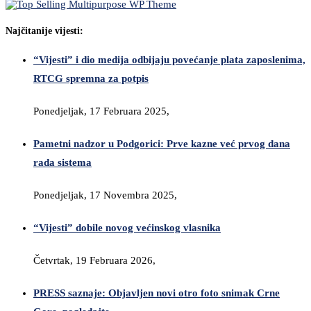
Najčitanije vijesti:
“Vijesti” i dio medija odbijaju povećanje plata zaposlenima,
RTCG spremna za potpis
Ponedjeljak, 17 Februara 2025,
Pametni nadzor u Podgorici: Prve kazne već prvog dana
rada sistema
Ponedjeljak, 17 Novembra 2025,
“Vijesti” dobile novog većinskog vlasnika
Četvrtak, 19 Februara 2026,
PRESS saznaje: Objavljen novi otro foto snimak Crne