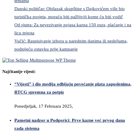
temama
Danski političar: Obilazak skupštine s Dajkovićem više bio
turistička posjeta, moraću biti pažljiviji kome ću biti vodič
Od sjutra: Za nevezivanje pojasa kazna 150 eura, plaćanje i na
licu mjesta
Vučić: Raspisivanje izbora u narednim danima ili nedeljama,
podnijeću ostavku prije kampanje
Najčitanije vijesti:
“Vijesti” i dio medija odbijaju povećanje plata zaposlenima,
RTCG spremna za potpis
Ponedjeljak, 17 Februara 2025,
Pametni nadzor u Podgorici: Prve kazne već prvog dana
rada sistema