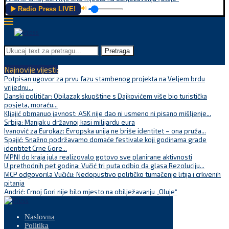
▶️ Radio Press LIVE!
🔊
Pretraga
Najnovije vijesti:
Potpisan ugovor za prvu fazu stambenog projekta na Veljem brdu
vrijednu...
Danski političar: Obilazak skupštine s Dajkovićem više bio turistička
posjeta, moraću...
Kljajić obmanuo javnost: ASK nije dao ni usmeno ni pisano mišljenje...
Srbija: Manjak u državnoj kasi milijardu eura
Ivanović za Eurokaz: Evropska unija ne briše identitet – ona pruža...
Spajić: Snažno podržavamo domaće festivale koji godinama grade
identitet Crne Gore...
MPNI do kraja jula realizovalo gotovo sve planirane aktivnosti
U prethodnih pet godina: Vučić tri puta odbio da glasa Rezoluciju...
MCP odgovorila Vučiću: Nedopustivo političko tumačenje litija i crkvenih
pitanja
Andrić: Crnoj Gori nije bilo mjesto na obilježavanju „Oluje“
Naslovna
Politika