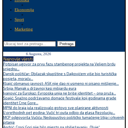
Hronika
Ekonomija
Sport
Marketing
Pretraga
6 Augusta, 2026
Najnovije vijesti:
Potpisan ugovor za prvu fazu stambenog projekta na Veljem brdu
vrijednu...
Danski političar: Obilazak skupštine s Dajkovićem više bio turistička
posjeta, moraću...
Kljajić obmanuo javnost: ASK nije dao ni usmeno ni pisano mišljenje...
Srbija: Manjak u državnoj kasi milijardu eura
Ivanović za Eurokaz: Evropska unija ne briše identitet – ona pruža...
Spajić: Snažno podržavamo domaće festivale koji godinama grade
identitet Crne Gore...
MPNI do kraja jula realizovalo gotovo sve planirane aktivnosti
U prethodnih pet godina: Vučić tri puta odbio da glasa Rezoluciju...
MCP odgovorila Vučiću: Nedopustivo političko tumačenje litija i crkvenih
pitanja
Andrić: Crnoj Gori nije bilo mjesto na obilježavanju „Oluje“