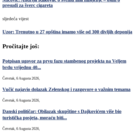
presudi za šverc cigareta
sljedeća vijest
Uzor: Trenutno u 27 opština imamo više od 300 divljih deponija
Pročitajte još:
Potpisan ugovor za prvu fazu stambenog projekta na Veljem
brdu vrijednu 40...
Četvrtak, 6 Augusta 2026,
Vučić najavio dolazak Zelenskog i razgovore o važnim temama
Četvrtak, 6 Augusta 2026,
Danski političar: Obilazak skupštine s Dajkovićem više bio
turistička posjeta, moraću biti...
Četvrtak, 6 Augusta 2026,