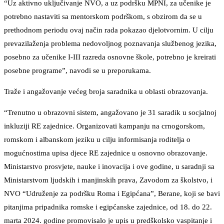
“Uz aktivno uključivanje NVO, a uz podršku MPNI, za učenike je
potrebno nastaviti sa mentorskom podrškom, s obzirom da se u
prethodnom periodu ovaj način rada pokazao djelotvornim. U cilju
prevazilaženja problema nedovoljnog poznavanja službenog jezika,
posebno za učenike I-III razreda osnovne škole, potrebno je kreirati
posebne programe”, navodi se u preporukama.
Traže i angažovanje većeg broja saradnika u oblasti obrazovanja.
“Trenutno u obrazovni sistem, angažovano je 31 saradik u socjalnoj
inkluziji RE zajednice. Organizovati kampanju na crnogorskom,
romskom i albanskom jeziku u cilju informisanja roditelja o
mogućnostima upisa djece RE zajednice u osnovno obrazovanje.
Ministarstvo prosvjete, nauke i inovacija i ove godine, u saradnji sa
Ministarstvom ljudskih i manjinskih prava, Zavodom za školstvo, i
NVO “Udruženje za podršku Roma i Egipćana”, Berane, koji se bavi
pitanjima pripadnika romske i egipćanske zajednice, od 18. do 22.
marta 2024. godine promovisalo je upis u predškolsko vaspitanje i