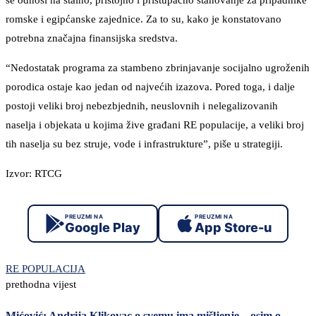
se odnosi na stalno, pristojno i pristupačno stanovanje za pripadnike
romske i egipćanske zajednice. Za to su, kako je konstatovano
potrebna značajna finansijska sredstva.
“Nedostatak programa za stambeno zbrinjavanje socijalno ugroženih
porodica ostaje kao jedan od najvećih izazova. Pored toga, i dalje
postoji veliki broj nebezbjednih, neuslovnih i nelegalizovanih
naselja i objekata u kojima žive građani RE populacije, a veliki broj
tih naselja su bez struje, vode i infrastrukture”, piše u strategiji.
Izvor: RTCG
PREUZMI NA
PREUZMI NA
Google Play
App Store-u
RE POPULACIJA
prethodna vijest
Mićović: Andrija Klikovac o svemu ima mišljenje – osim o