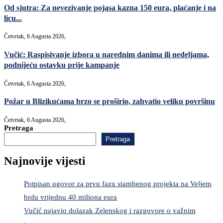
Od sjutra: Za nevezivanje pojasa kazna 150 eura, plaćanje i na
licu...
Četvrtak, 6 Augusta 2026,
Vučić: Raspisivanje izbora u narednim danima ili nedeljama,
podnijeću ostavku prije kampanje
Četvrtak, 6 Augusta 2026,
Požar u Blizikućama brzo se proširio, zahvatio veliku površinu
Četvrtak, 6 Augusta 2026,
Pretraga
Pretraga
Najnovije vijesti
Potpisan ugovor za prvu fazu stambenog projekta na Veljem
brdu vrijednu 40 miliona eura
Vučić najavio dolazak Zelenskog i razgovore o važnim