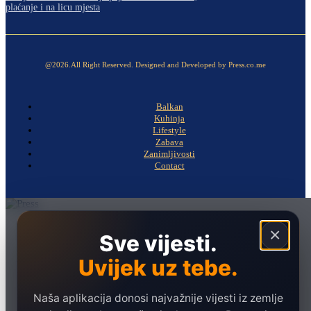
plaćanje i na licu mjesta
@2026.All Right Reserved. Designed and Developed by Press.co.me
Balkan
Kuhinja
Lifestyle
Zabava
Zanimljivosti
Contact
Naslovna
×
Sve vijesti.
Politika
Uvijek uz tebe.
Društvo
Hronika
Naša aplikacija donosi najvažnije vijesti iz zemlje
Ekonomija