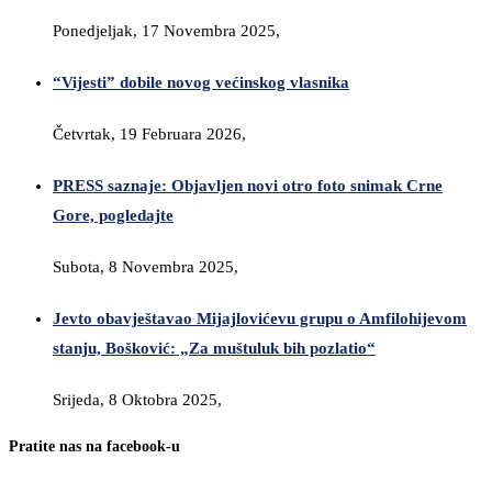
Ponedjeljak, 17 Novembra 2025,
“Vijesti” dobile novog većinskog vlasnika
Četvrtak, 19 Februara 2026,
PRESS saznaje: Objavljen novi otro foto snimak Crne
Gore, pogledajte
Subota, 8 Novembra 2025,
Jevto obavještavao Mijajlovićevu grupu o Amfilohijevom
stanju, Bošković: „Za muštuluk bih pozlatio“
Srijeda, 8 Oktobra 2025,
Pratite nas na facebook-u