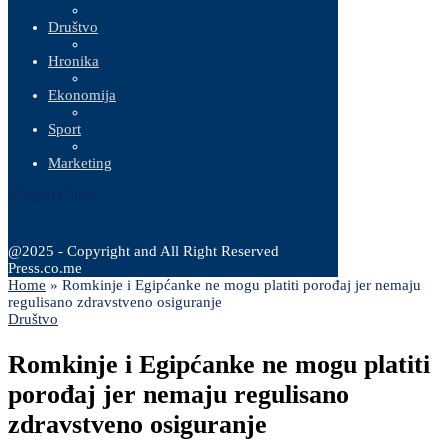
Društvo
Hronika
Ekonomija
Sport
Marketing
6 Augusta, 2026
@2025 - Copyright and All Right Reserved
Press.co.me
Home
»
Romkinje i Egipćanke ne mogu platiti porođaj jer nemaju
regulisano zdravstveno osiguranje
Društvo
Romkinje i Egipćanke ne mogu platiti
porođaj jer nemaju regulisano
zdravstveno osiguranje