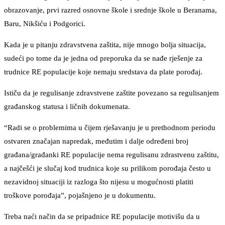
obrazovanje, prvi razred osnovne škole i srednje škole u Beranama,
Baru, Nikšiću i Podgorici.
Kada je u pitanju zdravstvena zaštita, nije mnogo bolja situacija,
sudeći po tome da je jedna od preporuka da se nađe rješenje za
trudnice RE populacije koje nemaju sredstava da plate porođaj.
Ističu da je regulisanje zdravstvene zaštite povezano sa regulisanjem
građanskog statusa i ličnih dokumenata.
“Radi se o problemima u čijem rješavanju je u prethodnom periodu
ostvaren značajan napredak, međutim i dalje određeni broj
građana/građanki RE populacije nema regulisanu zdrastvenu zaštitu,
a najčešći je slučaj kod trudnica koje su prilikom porođaja često u
nezavidnoj situaciji iz razloga što nijesu u mogućnosti platiti
troškove porođaja”, pojašnjeno je u dokumentu.
Treba naći način da se pripadnice RE populacije motivišu da u