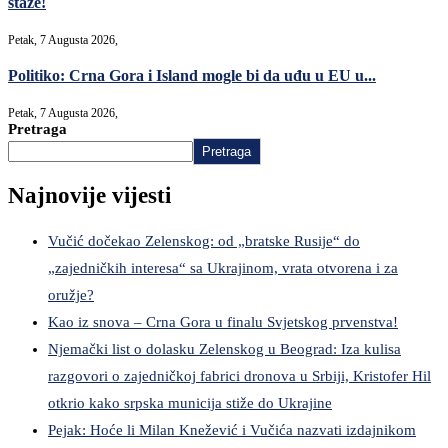
staze!
Petak, 7 Augusta 2026,
Politiko: Crna Gora i Island mogle bi da uđu u EU u...
Petak, 7 Augusta 2026,
Pretraga
Pretraga
Najnovije vijesti
Vučić dočekao Zelenskog: od „bratske Rusije“ do
„zajedničkih interesa“ sa Ukrajinom, vrata otvorena i za
oružje?
Kao iz snova – Crna Gora u finalu Svjetskog prvenstva!
Njemački list o dolasku Zelenskog u Beograd: Iza kulisa
razgovori o zajedničkoj fabrici dronova u Srbiji, Kristofer Hil
otkrio kako srpska municija stiže do Ukrajine
Pejak: Hoće li Milan Knežević i Vučića nazvati izdajnikom