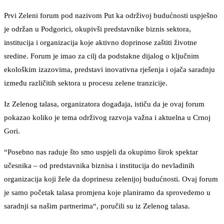
Prvi Zeleni forum pod nazivom Put ka održivoj budućnosti uspješno
je održan u Podgorici, okupivši predstavnike biznis sektora,
institucija i organizacija koje aktivno doprinose zaštiti životne
sredine. Forum je imao za cilj da podstakne dijalog o ključnim
ekološkim izazovima, predstavi inovativna rješenja i ojača saradnju
između različitih sektora u procesu zelene tranzicije.
Iz Zelenog talasa, organizatora događaja, ističu da je ovaj forum
pokazao koliko je tema održivog razvoja važna i aktuelna u Crnoj
Gori.
“Posebno nas raduje što smo uspjeli da okupimo širok spektar
učesnika – od predstavnika biznisa i institucija do nevladinih
organizacija koji žele da doprinesu zelenijoj budućnosti. Ovaj forum
je samo početak talasa promjena koje planiramo da sprovedemo u
saradnji sa našim partnerima“, poručili su iz Zelenog talasa.