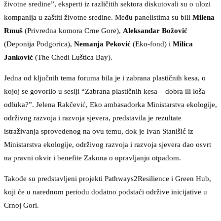
životne sredine”, eksperti iz različitih sektora diskutovali su o ulozi
kompanija u zaštiti životne sredine. Među panelistima su bili
Milena
Rmuš
(Privredna komora Crne Gore),
Aleksandar Božović
(Deponija Podgorica),
Nemanja Peković
(Eko-fond) i
Milica
Janković
(The Chedi Luštica Bay).
Jedna od ključnih tema foruma bila je i zabrana plastičnih kesa, o
kojoj se govorilo u sesiji “Zabrana plastičnih kesa – dobra ili loša
odluka?”. Jelena Rakčević, Eko ambasadorka Ministarstva ekologije,
održivog razvoja i razvoja sjevera, predstavila je rezultate
istraživanja sprovedenog na ovu temu, dok je Ivan Stanišić iz
Ministarstva ekologije, održivog razvoja i razvoja sjevera dao osvrt
na pravni okvir i benefite Zakona o upravljanju otpadom.
Takođe su predstavljeni projekti Pathways2Resilience i Green Hub,
koji će u narednom periodu dodatno podstaći održive inicijative u
Crnoj Gori.