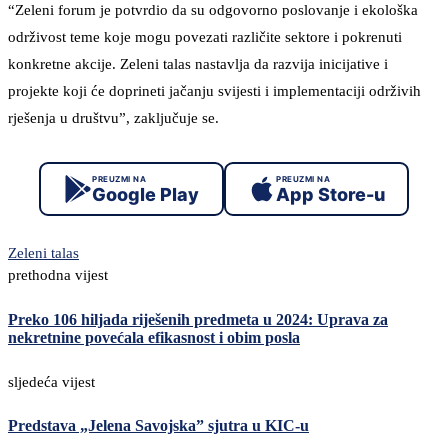
“Zeleni forum je potvrdio da su odgovorno poslovanje i ekološka
održivost teme koje mogu povezati različite sektore i pokrenuti
konkretne akcije. Zeleni talas nastavlja da razvija inicijative i
projekte koji će doprineti jačanju svijesti i implementaciji održivih
rješenja u društvu”, zaključuje se.
PREUZMI NA
PREUZMI NA
Google Play
App Store-u
Zeleni talas
prethodna vijest
Preko 106 hiljada riješenih predmeta u 2024: Uprava za
nekretnine povećala efikasnost i obim posla
sljedeća vijest
Predstava „Jelena Savojska” sjutra u KIC-u