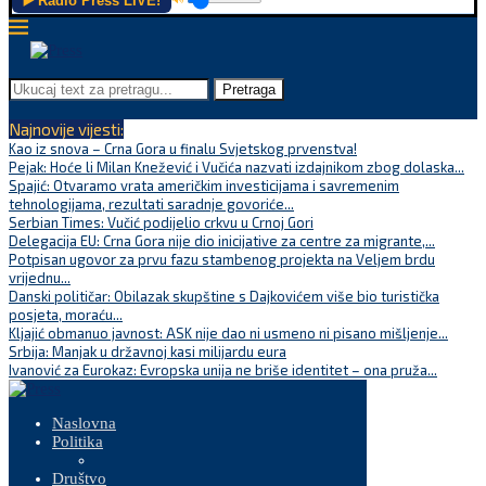
▶️ Radio Press LIVE!
Pretraga
Najnovije vijesti:
Kao iz snova – Crna Gora u finalu Svjetskog prvenstva!
Pejak: Hoće li Milan Knežević i Vučića nazvati izdajnikom zbog dolaska...
Spajić: Otvaramo vrata američkim investicijama i savremenim
tehnologijama, rezultati saradnje govoriće...
Serbian Times: Vučić podijelio crkvu u Crnoj Gori
Delegacija EU: Crna Gora nije dio inicijative za centre za migrante,...
Potpisan ugovor za prvu fazu stambenog projekta na Veljem brdu
vrijednu...
Danski političar: Obilazak skupštine s Dajkovićem više bio turistička
posjeta, moraću...
Kljajić obmanuo javnost: ASK nije dao ni usmeno ni pisano mišljenje...
Srbija: Manjak u državnoj kasi milijardu eura
Ivanović za Eurokaz: Evropska unija ne briše identitet – ona pruža...
Naslovna
Politika
Društvo