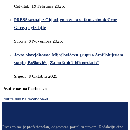
Četvrtak, 19 Februara 2026,
PRESS saznaje: Objavljen novi otro foto snimak Crne
Gore, pogledajte
Subota, 8 Novembra 2025,
Jevto obavještavao Mijajlovićevu grupu o Amfilohijevom
stanju, Bošković: „Za muštuluk bih pozlatio“
Srijeda, 8 Oktobra 2025,
Pratite nas na facebook-u
Pratite nas na facebook-u
Press.co.me je profesionalan, odgovoran portal sa stavom. Redakciju čine