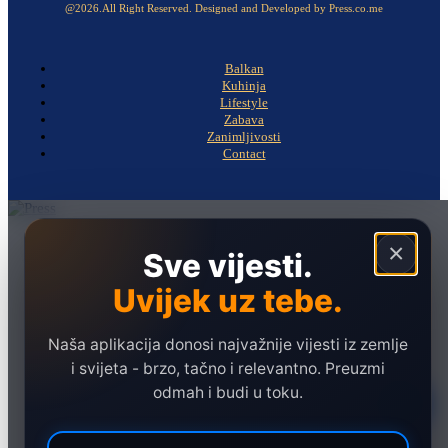
@2026.All Right Reserved. Designed and Developed by Press.co.me
Balkan
Kuhinja
Lifestyle
Zabava
Zanimljivosti
Contact
Naslovna
×
Sve vijesti.
Politika
Uvijek uz tebe.
Društvo
Hronika
Naša aplikacija donosi najvažnije vijesti iz zemlje
Ekonomija
i svijeta - brzo, tačno i relevantno. Preuzmi
odmah i budi u toku.
Sport
Marketing