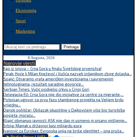
Hronika
Ekonomija
Sport
Marketing
Pretraga
8 Augusta, 2026
Najnovije vijesti:
Kao iz snova – Crna Gora u finalu Svjetskog prvenstva!
Pejak: Hoće li Milan Knežević i Vučića nazvati izdajnikom zbog dolaska...
Spajić: Otvaramo vrata američkim investicijama i savremenim
tehnologijama, rezultati saradnje govoriće...
Serbian Times: Vučić podijelio crkvu u Crnoj Gori
Delegacija EU: Crna Gora nije dio inicijative za centre za migrante,...
Potpisan ugovor za prvu fazu stambenog projekta na Veljem brdu
vrijednu...
Danski političar: Obilazak skupštine s Dajkovićem više bio turistička
posjeta, moraću...
Kljajić obmanuo javnost: ASK nije dao ni usmeno ni pisano mišljenje...
Srbija: Manjak u državnoj kasi milijardu eura
Ivanović za Eurokaz: Evropska unija ne briše identitet – ona pruža...
🔊