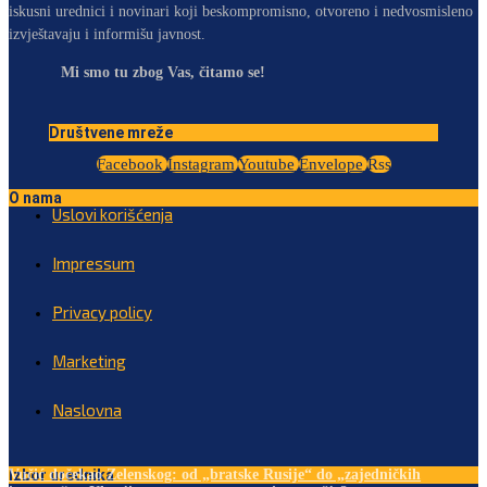
iskusni urednici i novinari koji beskompromisno, otvoreno i nedvosmisleno
izvještavaju i informišu javnost.
Mi smo tu zbog Vas, čitamo se!
Društvene mreže
Facebook
Instagram
Youtube
Envelope
Rss
O nama
Uslovi korišćenja
Impressum
Privacy policy
Marketing
Naslovna
Izbor urednika
Vučić dočekao Zelenskog: od „bratske Rusije“ do „zajedničkih