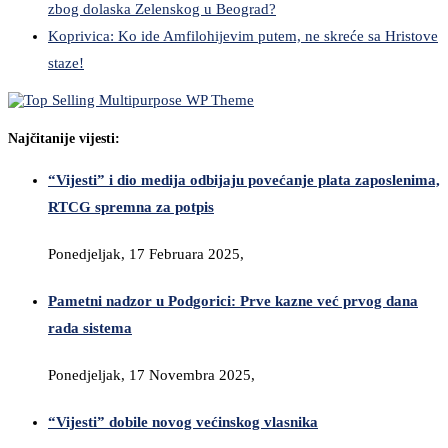
zbog dolaska Zelenskog u Beograd?
Koprivica: Ko ide Amfilohijevim putem, ne skreće sa Hristove
staze!
Najčitanije vijesti:
“Vijesti” i dio medija odbijaju povećanje plata zaposlenima,
RTCG spremna za potpis
Ponedjeljak, 17 Februara 2025,
Pametni nadzor u Podgorici: Prve kazne već prvog dana
rada sistema
Ponedjeljak, 17 Novembra 2025,
“Vijesti” dobile novog većinskog vlasnika