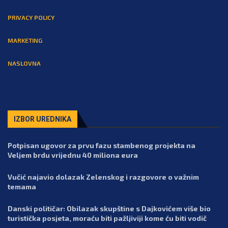
PRIVACY POLICY
MARKETING
NASLOVNA
IZBOR UREDNIKA
Potpisan ugovor za prvu fazu stambenog projekta na
Veljem brdu vrijednu 40 miliona eura
Vučić najavio dolazak Zelenskog i razgovore o važnim
temama
Danski političar: Obilazak skupštine s Dajkovićem više bio
turistička posjeta, moraću biti pažljiviji kome ću biti vodič