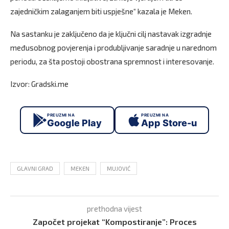
zajedničkim zalaganjem biti uspješne“ kazala je Meken.
Na sastanku je zaključeno da je ključni cilj nastavak izgradnje
međusobnog povjerenja i produbljivanje saradnje u narednom
periodu, za šta postoji obostrana spremnost i interesovanje.
Izvor: Gradski.me
PREUZMI NA
PREUZMI NA
Google Play
App Store-u
GLAVNI GRAD
MEKEN
MUJOVIĆ
prethodna vijest
Započet projekat “Kompostiranje”: Proces