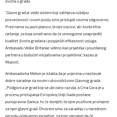
života u gradu.
“Glavni grad je veliki sistem koji zahtijeva ozbiljnu
posvećenost i ovom poslu smo pristupili veoma odgovorno.
Pred nama su jasni planovi, brojni izazovi, ali i konkretna
rješenja, za koja smatramo da će umnogome unaprijediti
kvalitet života građana i pospješiti efikasnost usluga.
Ambasadu Velike Britanije vidimo kao prijatelja i pouzdanog
partnera u budućim inicijativama i projektima”, kazao je
Mujović.
Ambasadorka Meken je istakla da je uvjerena u nastavak
dobre saradnje sa novim rukovodstvom Glavnog grada.
„Podgorica je grad koji se ubrzano razvija, a Crna Gora je u
procesu pristupanja Evropskoj Uniji i kada postane
punopravna članica, to će donijeti i brojne pozitivne promjene
za njen glavni grad. Otvoreni smo za saradnju i u narednom
periodu očekujemo inicijative, za koje vjerujem da će