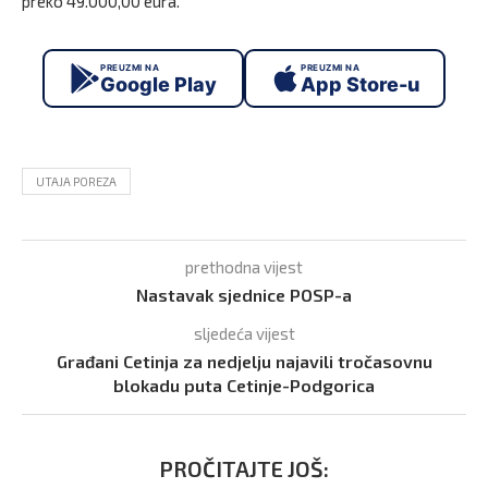
preko 49.000,00 eura.
PREUZMI NA
PREUZMI NA
Google Play
App Store-u
UTAJA POREZA
prethodna vijest
Nastavak sjednice POSP-a
sljedeća vijest
Građani Cetinja za nedjelju najavili tročasovnu
blokadu puta Cetinje-Podgorica
PROČITAJTE JOŠ: