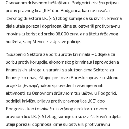
Osnovnom državnom tužilaštvu u Podgorici krivičnu prijavu
protiv pravnog lica „K E“ doo Podgorica, kao i osnivača i
izvršnog direktora I.K. (45) zbog sumnje da su izvršili krivična
djela utaja poreza i doprinosa, čime su ostvarili protivpravnu
imovinsku korist od preko 96.000 eura, a na štetu državnog
budžeta, saopšteno je iz Uprave policije.
“Službenici Sektora za borbu protiv kriminala – Odsjeka za
borbu protiv korupcije, ekonomskog kriminala i sprovođenja
finansijskih istraga, u saradnji sa službenicima Sektora za
finansijsko obavještajne poslove i Poreske uprave, u sklopu
projekta „Evazija“, nakon sprovedenih višemjesečnih
aktivnosti, su Osnovnom državnom tužilaštvu u Podgorici,
podnijeli krivičnu prijavu protiv pravnog lica „K E“ doo
Podgorica, kao i osnivača i izvršnog direktora u ovom
pravnom licu I.K. (45) zbog sumnje da su izvršili krivična djela
utaja poreza i doprinosa, čime su ostvarili protivpravnu