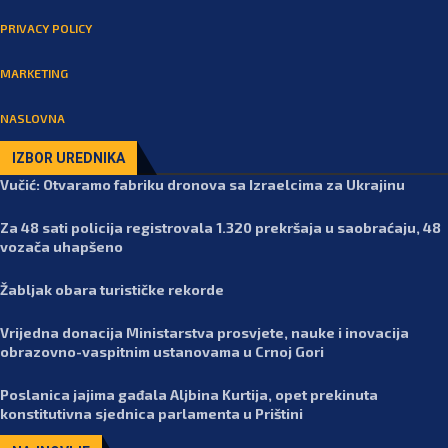
PRIVACY POLICY
MARKETING
NASLOVNA
IZBOR UREDNIKA
Vučić: Otvaramo fabriku dronova sa Izraelcima za Ukrajinu
Za 48 sati policija registrovala 1.320 prekršaja u saobraćaju, 48
vozača uhapšeno
Žabljak obara turističke rekorde
Vrijedna donacija Ministarstva prosvjete, nauke i inovacija
obrazovno-vaspitnim ustanovama u Crnoj Gori
Poslanica jajima gađala Aljbina Kurtija, opet prekinuta
konstitutivna sjednica parlamenta u Prištini