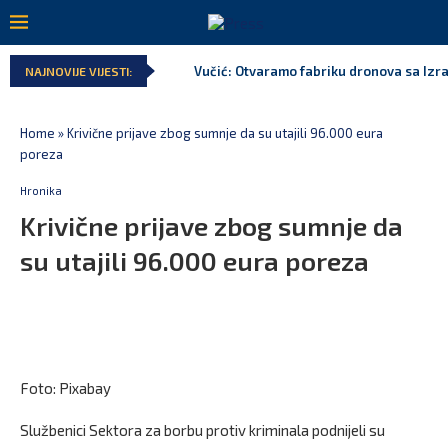
Vučić: Otvaramo fabriku dronova sa Izr
NAJNOVIJE VIJESTI:
Home
»
Krivične prijave zbog sumnje da su utajili 96.000 eura
poreza
Hronika
Krivične prijave zbog sumnje da
su utajili 96.000 eura poreza
Foto: Pixabay
Službenici Sektora za borbu protiv kriminala podnijeli su