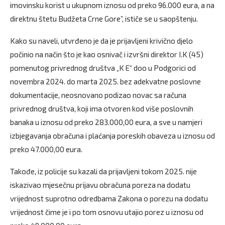
imovinsku korist u ukupnom iznosu od preko 96.000 eura, a na
direktnu štetu Budžeta Crne Gore”, ističe se u saopštenju.
Kako su naveli, utvrđeno je da je prijavljeni krivično djelo
počinio na način što je kao osnivač i izvršni direktor I.K (45)
pomenutog privrednog društva „K E“ doo u Podgorici od
novembra 2024. do marta 2025. bez adekvatne poslovne
dokumentacije, neosnovano podizao novac sa računa
privrednog društva, koji ima otvoren kod više poslovnih
banaka u iznosu od preko 283.000,00 eura, a sve u namjeri
izbjegavanja obračuna i plaćanja poreskih obaveza u iznosu od
preko 47.000,00 eura.
Takođe, iz policije su kazali da prijavljeni tokom 2025. nije
iskazivao mjesečnu prijavu obračuna poreza na dodatu
vrijednost suprotno odredbama Zakona o porezu na dodatu
vrijednost čime je i po tom osnovu utajio porez u iznosu od