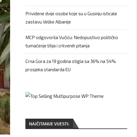
Prividene dvije osobe koje su u Gusinju isticale
zastavu Velike Albanije
MCP odgovorila Vučiću: Nedopustivo političko
tumačenje litija i crkvenih pitanja
Crna Gora za 19 godina stigla sa 36% na 54%
prosjeka standarda EU
NAJČITANIJE VIJESTI: