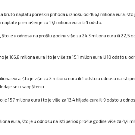
 bruto naplatu poreskih prihoda u iznosu od 466,1 miliona eura, što 
 naplate premašen je za 17,1 miliona eura ili 4 odsto.
 što je u odnosu na prošlu godinu više za 24,3 miliona eura ili 22,5 o
je 166,8 miliona eura i to je više za 15,1 milion eura ili 10 odsto u o
ona eura, što je više za 2 miliona eura ili 1 odsto u odnosu na isti pe
 dodaje se u saopštenju.
je 157 miliona eura i to je više za 13,4 hiljada eura ili 9 odsto u odno
iona eura, što je u odnosu na isti period prošle godine više za 4,4 mi