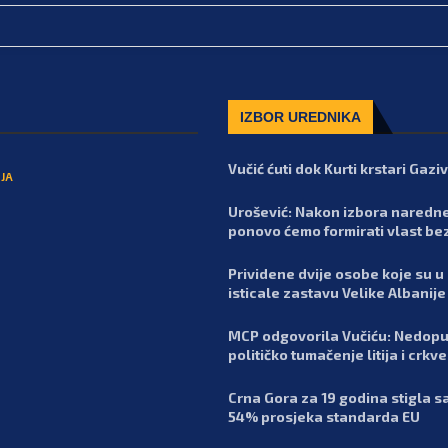
IZBOR UREDNIKA
Vučić ćuti dok Kurti krstari Gaz
JA
Urošević: Nakon izbora naredn
ponovo ćemo formirati vlast be
Prividene dvije osobe koje su u
isticale zastavu Velike Albanije
MCP odgovorila Vučiću: Nedopu
političko tumačenje litija i crkv
Crna Gora za 19 godina stigla 
54% prosjeka standarda EU