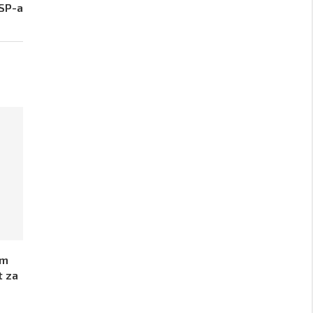
OSP-a
im
t za