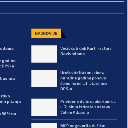
NAJNOVIJE
ivodama
Vučić ćuti dok Kurti krstari
Gazivodama
e godine
z DPS-a
Urošević: Nakon izbora
naredne godine ponovo
 Gusinju
ćemo formirati vlast bez
DPS-a
stivo
Prividene dvije osobe koje su
enih pitanja
u Gusinju isticale zastavu
Velike Albanije
sa 36% na
MCP odgovorila Vučiću: