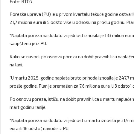
Foto: RTCG
Poreska uprava (PU) je u prvom kvartalu tekuće godine ostvarila
21,7 miliona eura ili 5 odsto više u odnosu na prošlu godinu. Plan
“Naplata poreza na dodatu vrijednost iznosila je 133 milion eura,
saopšteno je iz PU.
Kako se navodi, po osnovu poreza na dobit pravnih lica naplaćeno 
na lani.
“U martu 2025. godine naplata bruto prihoda iznosila je 247,7 mili
prošle godine. Plan je premašen za 7,6 miliona eura ili 3 odsto”,
Po osnovu poreza, ističu, na dobit pravnih lica u martu naplaćeno 
mart godinu ranije.
“Naplata poreza na dodatu vrijednost u martu iznosila je 31,9 mil
eura ili 16 odsto”, navode iz PU.