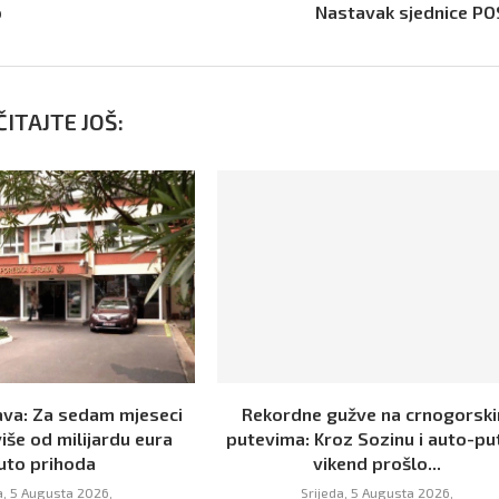
o
Nastavak sjednice P
ITAJTE JOŠ:
va: Za sedam mjeseci
Rekordne gužve na crnogorsk
iše od milijardu eura
putevima: Kroz Sozinu i auto-pu
uto prihoda
vikend prošlo...
a, 5 Augusta 2026,
Srijeda, 5 Augusta 2026,