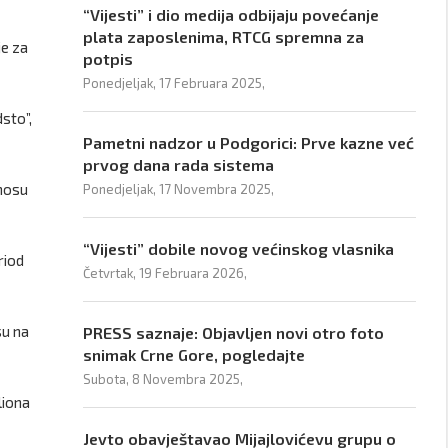
“Vijesti” i dio medija odbijaju povećanje
plata zaposlenima, RTCG spremna za
je za
potpis
Ponedjeljak, 17 Februara 2025,
dsto”,
Pametni nadzor u Podgorici: Prve kazne već
prvog dana rada sistema
dnosu
Ponedjeljak, 17 Novembra 2025,
“Vijesti” dobile novog većinskog vlasnika
riod
Četvrtak, 19 Februara 2026,
su na
PRESS saznaje: Objavljen novi otro foto
snimak Crne Gore, pogledajte
Subota, 8 Novembra 2025,
liona
Jevto obavještavao Mijajlovićevu grupu o