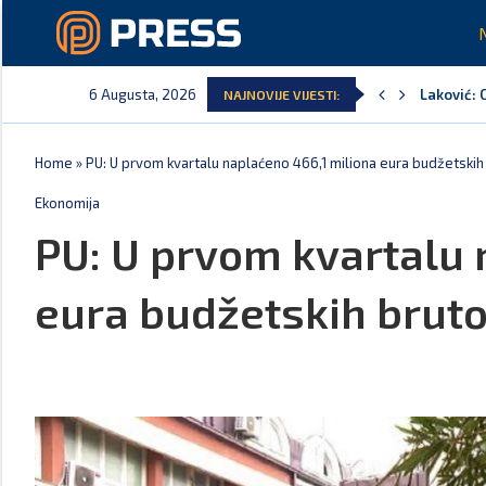
6 Augusta, 2026
Laković: 
NAJNOVIJE VIJESTI:
Crna Gora
Aerodromi
EPCG: Sis
Spajić: C
Home
»
PU: U prvom kvartalu naplaćeno 466,1 miliona eura budžetskih
Ekonomija
PU: U prvom kvartalu 
eura budžetskih bruto