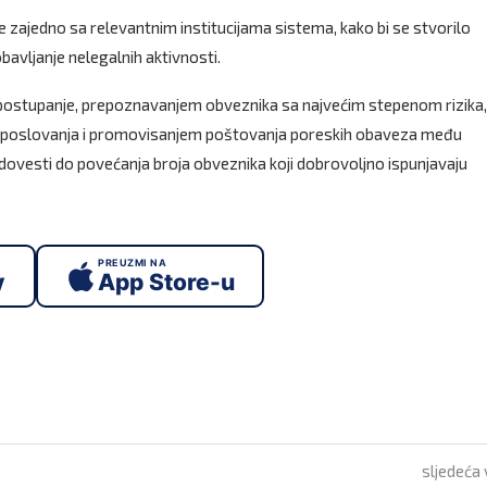
 zajedno sa relevantnim institucijama sistema, kako bi se stvorilo
avljanje nelegalnih aktivnosti.
 za postupanje, prepoznavanjem obveznika sa najvećim stepenom rizika,
je poslovanja i promovisanjem poštovanja poreskih obaveza među
dovesti do povećanja broja obveznika koji dobrovoljno ispunjavaju
PREUZMI NA
y
App Store-u
sljedeća 