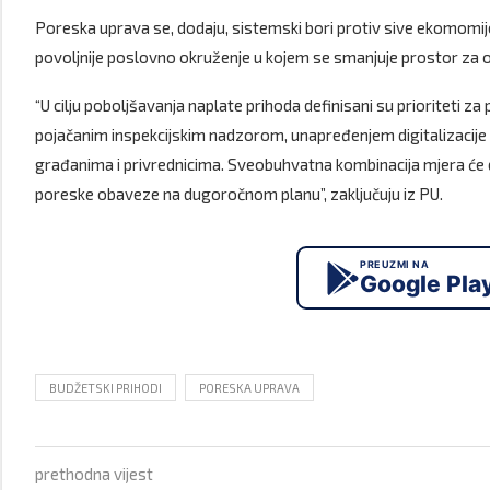
Poreska uprava se, dodaju, sistemski bori protiv sive ekomomije
povoljnije poslovno okruženje u kojem se smanjuje prostor za ob
“U cilju poboljšavanja naplate prihoda definisani su prioriteti
pojačanim inspekcijskim nadzorom, unapređenjem digitalizaci
građanima i privrednicima. Sveobuhvatna kombinacija mjera će 
poreske obaveze na dugoročnom planu”, zaključuju iz PU.
PREUZMI NA
Google Pla
BUDŽETSKI PRIHODI
PORESKA UPRAVA
prethodna vijest