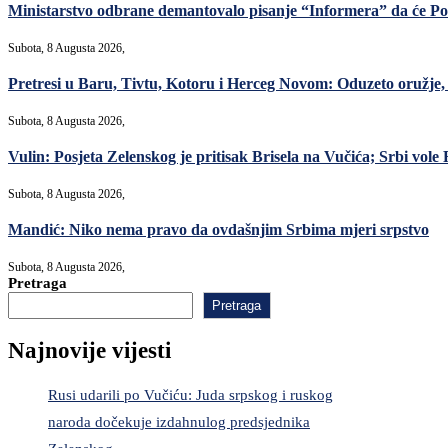
Ministarstvo odbrane demantovalo pisanje “Informera” da će Po
Subota, 8 Augusta 2026,
Pretresi u Baru, Tivtu, Kotoru i Herceg Novom: Oduzeto oružje, m
Subota, 8 Augusta 2026,
Vulin: Posjeta Zelenskog je pritisak Brisela na Vučića; Srbi vole R
Subota, 8 Augusta 2026,
Mandić: Niko nema pravo da ovdašnjim Srbima mjeri srpstvo
Subota, 8 Augusta 2026,
Pretraga
Pretraga
Najnovije vijesti
Rusi udarili po Vučiću: Juda srpskog i ruskog
naroda dočekuje izdahnulog predsjednika