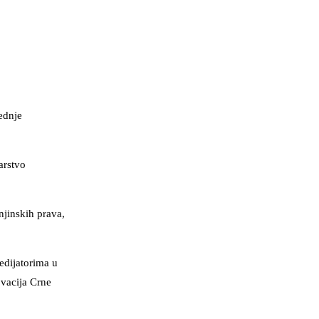
ednje
arstvo
njinskih prava,
edijatorima u
ovacija Crne