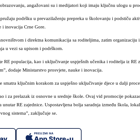
 obrazovanju, angažovani su i medijatori koji imaju ključnu ulogu u proc
, pružaju podršku u prevazilaženju prepreka u školovanju i podstiču akt
e i inovacija Crne Gore.
anovništvom i direktna komunikacija sa roditeljima, zatim organizaciju 
anja u vezi sa upisom i podrškom.
e RE populacija, kao i uključivanje uspješnih učenika i roditelja iz RE z
m”, dodaje Ministarstvo prosvjete, nauke i inovacija.
se smatra ključnim korakom za uspješno uključivanje djece u dalji proc
kao i za prelazak iz osnovne u srednje škole. Ovaj vid promocije pokaza
 unutar RE zajednice. Uspostavljena bolja saradnja između škola, lokaln
ovnog sistema”, zaključuje se.
PREUZMI NA
lay
App Store-u