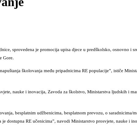
vanje
ice, sprovedena je promocija upisa djece u predškolsko, osnovno i sr
ne Gore.
g napuštanja školovanja među pripadnicima RE populacije”, ističe Minist
jete, nauke i inovacija, Zavoda za školstvo, Ministarstva ljudskih i ma
razovanja, besplatnim udžbenicima, besplatnom prevozu, o saradnicima/m
ja je dostupna RE učenicima”, navodi Ministarstvo prosvjete, nauke i in