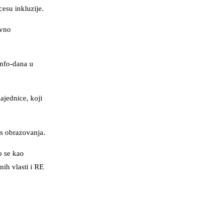
esu inkluzije.
ivno
info-dana u
ajednice, koji
es obrazovanja.
o se kao
ih vlasti i RE