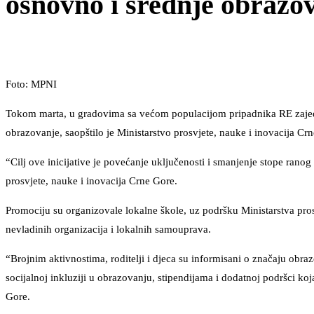
osnovno i srednje obrazo
Foto: MPNI
Tokom marta, u gradovima sa većom populacijom pripadnika RE zajedn
obrazovanje, saopštilo je Ministarstvo prosvjete, nauke i inovacija Cr
“Cilj ove inicijative je povećanje uključenosti i smanjenje stope rano
prosvjete, nauke i inovacija Crne Gore.
Promociju su organizovale lokalne škole, uz podršku Ministarstva prosv
nevladinih organizacija i lokalnih samouprava.
“Brojnim aktivnostima, roditelji i djeca su informisani o značaju ob
socijalnoj inkluziji u obrazovanju, stipendijama i dodatnoj podršci ko
Gore.