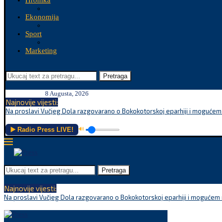
Hronika
Ekonomija
Sport
Marketing
Pretraga
8 Augusta, 2026
Najnovije vijesti:
Na proslavi Vučjeg Dola razgovarano o Bokokotorskoj eparhiji i mogućem r
▶️ Radio Press LIVE!
🔊
Pretraga
Najnovije vijesti:
Na proslavi Vučjeg Dola razgovarano o Bokokotorskoj eparhiji i mogućem r