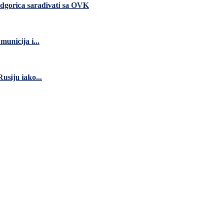
dgorica sarađivati sa OVK
unicija i...
usiju iako...