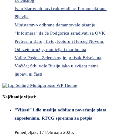
Zelenskog
Ivan Starovlah novi rukovodilac Termoelektrane
Pljevlja
Ministarstvo odbrane demantovalo pisanje
“Informera” da će Podgorica sarađivati sa OVK
Pretresi u Baru, Tivtu, Kotoru i Herceg Novom:
Oduzeto oružje, municija i marihuana
Vulin: Posjeta Zelenskog je pritisak Brisela na
Vučića; Srbi vole Rusiju iako u svijetu nema
ljubavi ni časti
Najčitanije vijesti:
“Vijesti” i dio medija odbijaju povećanje plata
zaposlenima, RTCG spremna za potpis
Ponedjeljak, 17 Februara 2025,