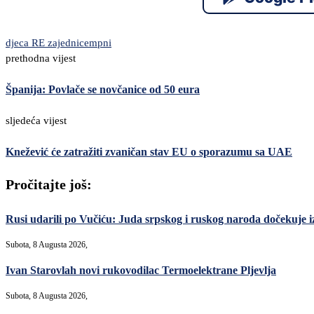
djeca RE zajednice
mpni
prethodna vijest
Španija: Povlače se novčanice od 50 eura
sljedeća vijest
Knežević će zatražiti zvaničan stav EU o sporazumu sa UAE
Pročitajte još:
Rusi udarili po Vučiću: Juda srpskog i ruskog naroda dočekuje i
Subota, 8 Augusta 2026,
Ivan Starovlah novi rukovodilac Termoelektrane Pljevlja
Subota, 8 Augusta 2026,