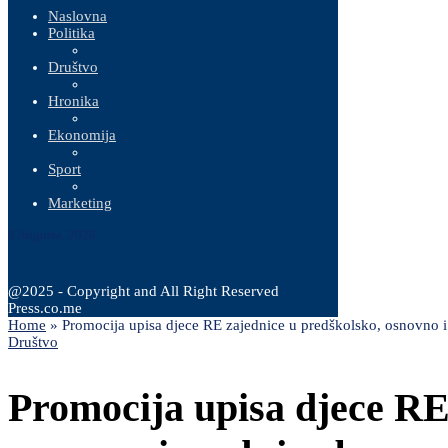
Naslovna
Politika
Društvo
Hronika
Ekonomija
Sport
Marketing
8 Augusta, 2026
@2025 - Copyright and All Right Reserved
Press.co.me
Home
»
Promocija upisa djece RE zajednice u predškolsko, osnovno i
Društvo
Promocija upisa djece RE