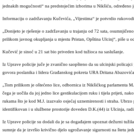
jednakih mogućnosti“ na predstojećim izborima u Nikšiću, određeno j
Informaciju o zadržavanju Kučevića, „Vijestima“ je potvrdio rukovod
„Donijeto je rješenje o zadržavanju u trajanju od 72 sata, osumnjičeno
prilikom javnog okupljanja u mjestu Pristan, Opština Ulcinj“, piše u 
Kučević je sinoć u 21 sat bio priveden kod tužioca na saslušanje.
Iz Uprave policije juče je zvanično saopšteno da su ulcinjski policajc
govora poslanika i lidera Građanskog pokreta URA Dritana Abazovića 
„Tom prilikom je oštećeno lice, odbornica iz Nikšićkog parlamenta M.J.
čega je uočila da joj jedno lice gestikulacijom ruku i tijela prijeti, nakon
rukama što je kod M.J. izazvalo osjećaj uznemirenosti i straha. Ubrzo 
identifikovan i u službene prostorije doveden D.K.(44) iz Ulcinja, radi 
Iz Uprave policije su dodali da je sa događajem upoznat dežurni tuž
sumnje da je izvršio krivično djelo ugrožavanje sigurnosti na štetu jed