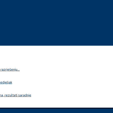
azrješenju...
nedjeljak
a, rezultati saradnje