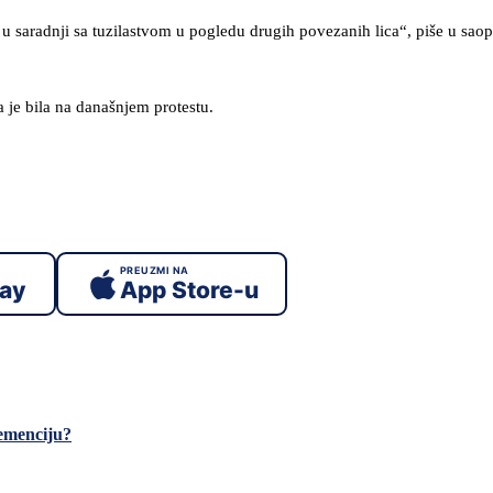
u saradnji sa tuzilastvom u pogledu drugih povezanih lica“, piše u sao
da je bila na današnjem protestu.
PREUZMI NA
lay
App Store-u
demenciju?