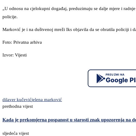
„U odnosu na cjelokupni događaj, preduzimaju se dalje mjere i radnje 
policije.
Marković je i na duštvenoj mreži Iks objavila da se obratila policiji i 
Foto: Privatna arhiva
Izvor: Vijesti
PREUZMI NA
Google P
dilaver kučević
jelena marković
prethodna vijest
Kada je prekomjerna pospanost u starosti znak upozorenja na 
sljedeća vijest