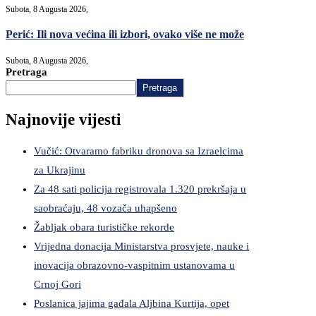
Subota, 8 Augusta 2026,
Perić: Ili nova većina ili izbori, ovako više ne može
Subota, 8 Augusta 2026,
Pretraga
Pretraga
Najnovije vijesti
Vučić: Otvaramo fabriku dronova sa Izraelcima
za Ukrajinu
Za 48 sati policija registrovala 1.320 prekršaja u
saobraćaju, 48 vozača uhapšeno
Žabljak obara turističke rekorde
Vrijedna donacija Ministarstva prosvjete, nauke i
inovacija obrazovno-vaspitnim ustanovama u
Crnoj Gori
Poslanica jajima gađala Aljbina Kurtija, opet