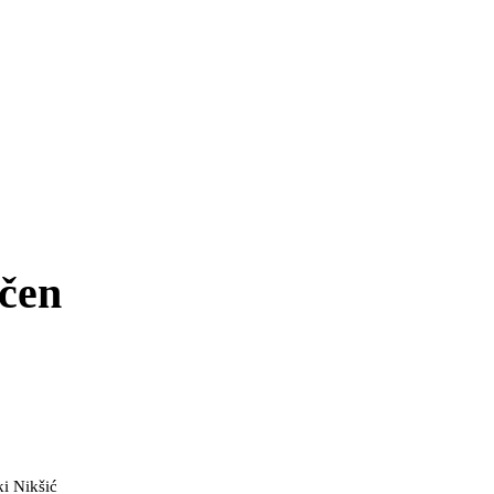
ičen
ki Nikšić