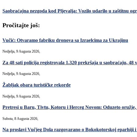
Saobraćajna nezgoda kod Pljevalja: Vozilo udarilo u zaštitnu o
Pročitajte još:
Vučić: Otvaramo fabriku dronova sa Izraelcima za Ukrajinu
Nedjelja, 9 Augusta 2026,
Za 48 sati policija registrovala 1.320 prekršaja u saobraćaju, 48
Nedjelja, 9 Augusta 2026,
Žabljak obara turističke rekorde
Nedjelja, 9 Augusta 2026,
Pretresi u Baru, Tivtu, Kotoru i Herceg Novom: Oduzeto oružje, m
Subota, 8 Augusta 2026,
Na proslavi Vučjeg Dola razgovarano o Bokokotorskoj eparhiji i