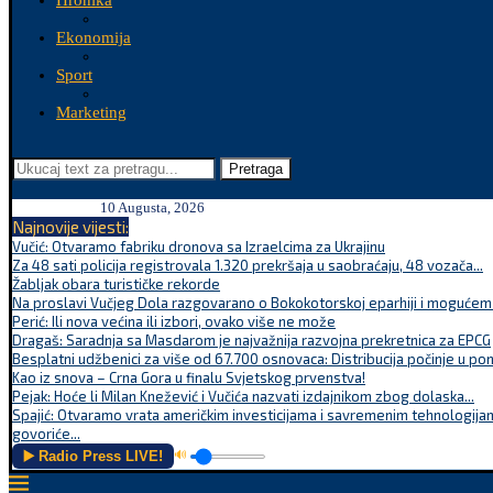
Hronika
Ekonomija
Sport
Marketing
Pretraga
10 Augusta, 2026
Najnovije vijesti:
Vučić: Otvaramo fabriku dronova sa Izraelcima za Ukrajinu
Za 48 sati policija registrovala 1.320 prekršaja u saobraćaju, 48 vozača...
Žabljak obara turističke rekorde
Na proslavi Vučjeg Dola razgovarano o Bokokotorskoj eparhiji i mogućem r
Perić: Ili nova većina ili izbori, ovako više ne može
Dragaš: Saradnja sa Masdarom je najvažnija razvojna prekretnica za EPCG
Besplatni udžbenici za više od 67.700 osnovaca: Distribucija počinje u po
Kao iz snova – Crna Gora u finalu Svjetskog prvenstva!
Pejak: Hoće li Milan Knežević i Vučića nazvati izdajnikom zbog dolaska...
Spajić: Otvaramo vrata američkim investicijama i savremenim tehnologijam
govoriće...
▶️ Radio Press LIVE!
🔊