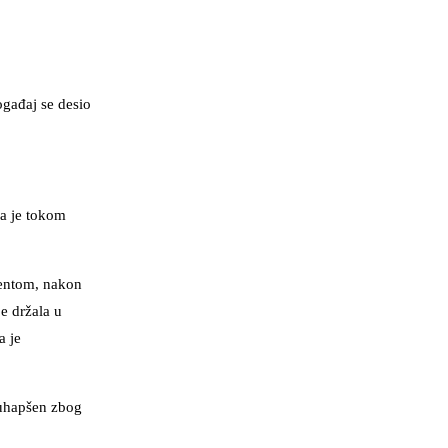
ogađaj se desio
da je tokom
arentom, nakon
je držala u
a je
 uhapšen zbog