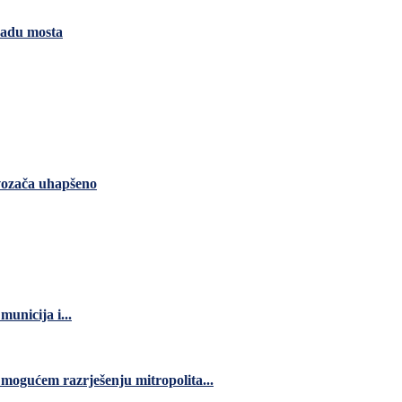
gradu mosta
 vozača uhapšeno
unicija i...
 mogućem razrješenju mitropolita...