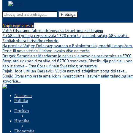
Pretraga
Najnovije vijesti:
Vučić: Otvaramo fabriku dronova sa Izraelcima za Ukrajinu
Za 48 sati policija registrovala 1.320 prekršaja u saobraćaju, 48 vozača...
Žabljak obara turističke rekorde
Na proslavi Vučjeg Dola razgovarano o Bokokotorskoj eparhiji i mogućem r
Perić: Ili nova većina ili izbori, ovako više ne može
Dragaš: Saradnja sa Masdarom je najvažnija razvojna prekretnica za EPCG
Besplatni udžbenici za više od 67.700 osnovaca: Distribucija počinje u pon
Kao iz snova – Crna Gora u finalu Svjetskog prvenstva!
Pejak: Hoće li Milan Knežević i Vučića nazvati izdajnikom zbog dolaska...
Spajić: Otvaramo vrata američkim investicijama i savremenim tehnologijam
govoriće...
Naslovna
Politika
Društvo
Hronika
Ekonomija