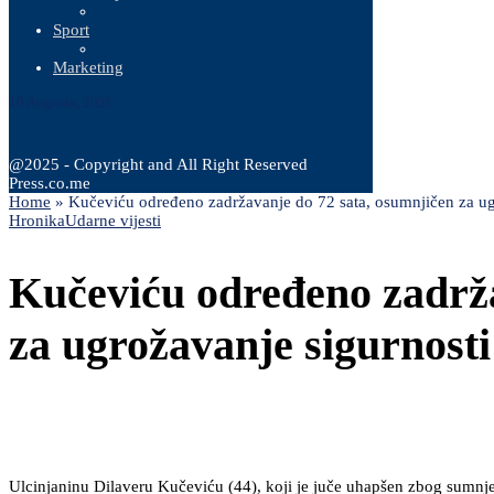
Sport
Marketing
10 Augusta, 2026
@2025 - Copyright and All Right Reserved
Press.co.me
Home
»
Kučeviću određeno zadržavanje do 72 sata, osumnjičen za ug
Hronika
Udarne vijesti
Kučeviću određeno zadrža
za ugrožavanje sigurnost
Ulcinjaninu Dilaveru Kučeviću (44), koji je juče uhapšen zbog sumnje 