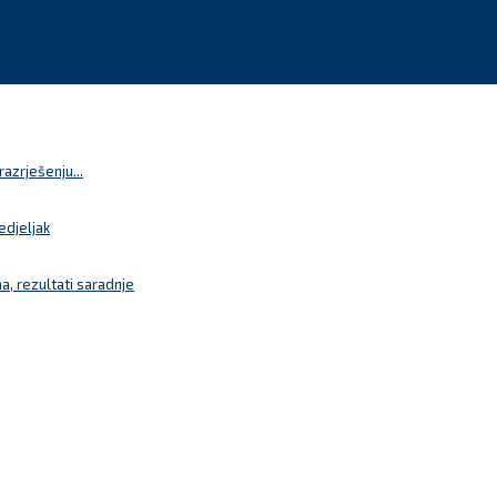
azrješenju...
edjeljak
a, rezultati saradnje