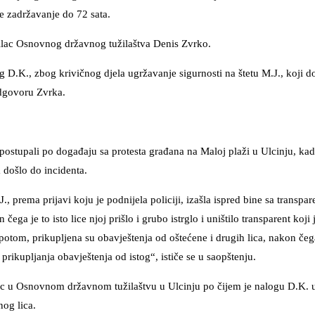
e zadržavanje do 72 sata.
ilac Osnovnog državnog tužilaštva Denis Zvrko.
g D.K., zbog krivičnog djela ugržavanje sigurnosti na štetu M.J., koji d
odgovoru Zvrka.
i postupali po događaju sa protesta građana na Maloj plaži u Ulcinju, ka
došlo do incidenta.
, prema prijavi koju je podnijela policiji, izašla ispred bine sa transp
 čega je to isto lice njoj prišlo i grubo istrglo i uništilo transparent koji 
potom, prikupljena su obavještenja od oštećene i drugih lica, nakon čeg
prikupljanja obavještenja od istog“, ističe se u saopštenju.
ilac u Osnovnom državnom tužilaštvu u Ulcinju po čijem je nalogu D.K.
nog lica.