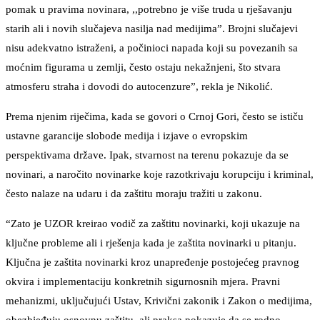
pomak u pravima novinara, ,,potrebno je više truda u rješavanju
starih ali i novih slučajeva nasilja nad medijima”. Brojni slučajevi
nisu adekvatno istraženi, a počinioci napada koji su povezanih sa
moćnim figurama u zemlji, često ostaju nekažnjeni, što stvara
atmosferu straha i dovodi do autocenzure”, rekla je Nikolić.
Prema njenim riječima, kada se govori o Crnoj Gori, često se ističu
ustavne garancije slobode medija i izjave o evropskim
perspektivama države. Ipak, stvarnost na terenu pokazuje da se
novinari, a naročito novinarke koje razotkrivaju korupciju i kriminal,
često nalaze na udaru i da zaštitu moraju tražiti u zakonu.
“Zato je UZOR kreirao vodič za zaštitu novinarki, koji ukazuje na
ključne probleme ali i rješenja kada je zaštita novinarki u pitanju.
Ključna je zaštita novinarki kroz unapređenje postojećeg pravnog
okvira i implementaciju konkretnih sigurnosnih mjera. Pravni
mehanizmi, uključujući Ustav, Krivični zakonik i Zakon o medijima,