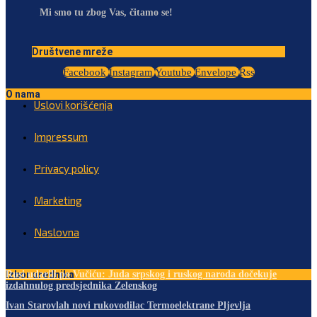
Mi smo tu zbog Vas, čitamo se!
Društvene mreže
Facebook
Instagram
Youtube
Envelope
Rss
O nama
Uslovi korišćenja
Impressum
Privacy policy
Marketing
Naslovna
Izbor urednika
Rusi udarili po Vučiću: Juda srpskog i ruskog naroda dočekuje
izdahnulog predsjednika Zelenskog
Ivan Starovlah novi rukovodilac Termoelektrane Pljevlja