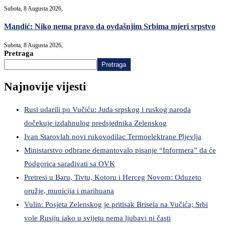
Subota, 8 Augusta 2026,
Mandić: Niko nema pravo da ovdašnjim Srbima mjeri srpstvo
Subota, 8 Augusta 2026,
Pretraga
Pretraga
Najnovije vijesti
Rusi udarili po Vučiću: Juda srpskog i ruskog naroda
dočekuje izdahnulog predsjednika Zelenskog
Ivan Starovlah novi rukovodilac Termoelektrane Pljevlja
Ministarstvo odbrane demantovalo pisanje “Informera” da će
Podgorica sarađivati sa OVK
Pretresi u Baru, Tivtu, Kotoru i Herceg Novom: Oduzeto
oružje, municija i marihuana
Vulin: Posjeta Zelenskog je pritisak Brisela na Vučića; Srbi
vole Rusiju iako u svijetu nema ljubavi ni časti