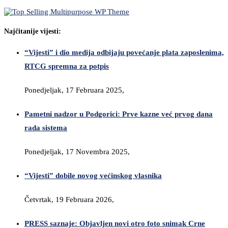
Najčitanije vijesti:
“Vijesti” i dio medija odbijaju povećanje plata zaposlenima,
RTCG spremna za potpis
Ponedjeljak, 17 Februara 2025,
Pametni nadzor u Podgorici: Prve kazne već prvog dana
rada sistema
Ponedjeljak, 17 Novembra 2025,
“Vijesti” dobile novog većinskog vlasnika
Četvrtak, 19 Februara 2026,
PRESS saznaje: Objavljen novi otro foto snimak Crne