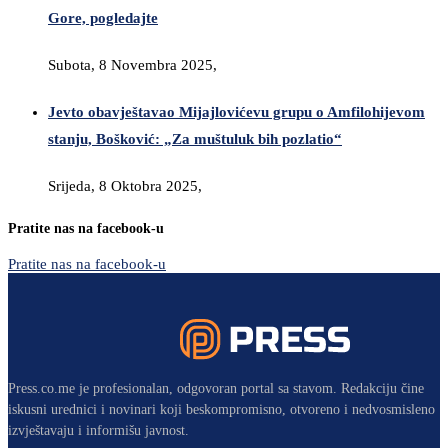
Gore, pogledajte
Subota, 8 Novembra 2025,
Jevto obavještavao Mijajlovićevu grupu o Amfilohijevom
stanju, Bošković: „Za muštuluk bih pozlatio“
Srijeda, 8 Oktobra 2025,
Pratite nas na facebook-u
Pratite nas na facebook-u
Press.co.me je profesionalan, odgovoran portal sa stavom. Redakciju čine
iskusni urednici i novinari koji beskompromisno, otvoreno i nedvosmisleno
izvještavaju i informišu javnost.