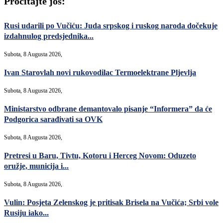
Pročitajte još:
Rusi udarili po Vučiću: Juda srpskog i ruskog naroda dočekuje
izdahnulog predsjednika...
Subota, 8 Augusta 2026,
Ivan Starovlah novi rukovodilac Termoelektrane Pljevlja
Subota, 8 Augusta 2026,
Ministarstvo odbrane demantovalo pisanje “Informera” da će
Podgorica sarađivati sa OVK
Subota, 8 Augusta 2026,
Pretresi u Baru, Tivtu, Kotoru i Herceg Novom: Oduzeto
oružje, municija i...
Subota, 8 Augusta 2026,
Vulin: Posjeta Zelenskog je pritisak Brisela na Vučića; Srbi vole
Rusiju iako...