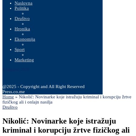
Naslovna
Politika
Društvo
Hronika
Ekonomija
Sport
Marketing
8 Augusta, 2026
@2025 - Copyright and All Right Reserved
Press.co.me
Home
»
Nikolić: Novinarke koje istražuju kriminal i korupciju žrtve
fizičkog ali i onlajn nasilja
Društvo
Nikolić: Novinarke koje istražuju
kriminal i korupciju žrtve fizičkog ali