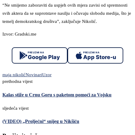
“Ne smijemo zaboraviti da uspjeh ovih mjera zavisi od spremnosti
svih aktera da se suprotstave nasilju i očuvaju slobodu medija, što je
temelj demokratskog društva”, zaključuje Nikolić.
Izvor: Gradski.me
PREUZMI NA
PREUZMI NA
Google Play
App Store-u
maja nikolić
Novinari
Uzor
prethodna vijest
Kalas stiže u Crnu Goru s paketom pomoći za Vojsku
sljedeća vijest
(VIDEO) „Proljećni“ snijeg u Nikšiću