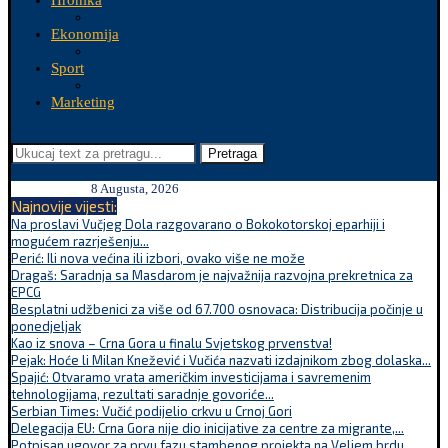
Hronika
Ekonomija
Sport
Marketing
Pretraga
8 Augusta, 2026
Najnovije vijesti:
Na proslavi Vučjeg Dola razgovarano o Bokokotorskoj eparhiji i
mogućem razrješenju...
Perić: Ili nova većina ili izbori, ovako više ne može
Dragaš: Saradnja sa Masdarom je najvažnija razvojna prekretnica za
EPCG
Besplatni udžbenici za više od 67.700 osnovaca: Distribucija počinje u
ponedjeljak
Kao iz snova – Crna Gora u finalu Svjetskog prvenstva!
Pejak: Hoće li Milan Knežević i Vučića nazvati izdajnikom zbog dolaska...
Spajić: Otvaramo vrata američkim investicijama i savremenim
tehnologijama, rezultati saradnje govoriće...
Serbian Times: Vučić podijelio crkvu u Crnoj Gori
Delegacija EU: Crna Gora nije dio inicijative za centre za migrante,...
Potpisan ugovor za prvu fazu stambenog projekta na Veljem brdu