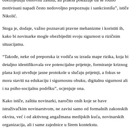
obezbjeđuju osnovnu zaštitu, ali praksa pokazuje da se rodno
motivisani napadi često nedovoljno prepoznaju i sankcionišu”, ističe
Nikolić.
Stoga je, dodaje, važno poznavati pravne mehanizme i koristiti ih,
kako bi novinarke mogle obezbijediti svoju sigurnost u rizičnim
situacijama.
“Takođe, neke od preporuka iz vodiča su izrada mape rizika, koja bi
detaljno identifikovala sve potencijalne prijetnje, formiranje kriznog
plana koji utvrđuje jasne protokole u slučaju prijetnji, a fokus se
mora staviti na edukaciju i sigurnosnu obuku, digitalnu sigurnost ali
i na psiho-socijalnu podršku”, ocjenjuje ona.
Kako ističe, zaštita novinarki, naročito onih koje se bave
istraživačkim novinarstvom, ne zavisi samo od formalnih zakonskih
okvira, već i od aktivnog angažmana medijskih kuća, novinarskih
organizacija, ali i same zajednice u širem kontekstu.