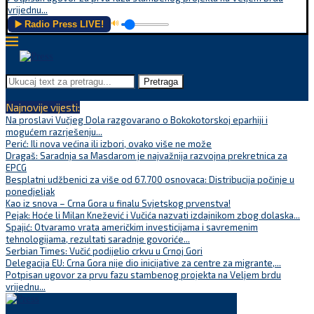
vrijednu...
▶️ Radio Press LIVE!
🔊
Pretraga
Najnovije vijesti:
Na proslavi Vučjeg Dola razgovarano o Bokokotorskoj eparhiji i
mogućem razrješenju...
Perić: Ili nova većina ili izbori, ovako više ne može
Dragaš: Saradnja sa Masdarom je najvažnija razvojna prekretnica za
EPCG
Besplatni udžbenici za više od 67.700 osnovaca: Distribucija počinje u
ponedjeljak
Kao iz snova – Crna Gora u finalu Svjetskog prvenstva!
Pejak: Hoće li Milan Knežević i Vučića nazvati izdajnikom zbog dolaska...
Spajić: Otvaramo vrata američkim investicijama i savremenim
tehnologijama, rezultati saradnje govoriće...
Serbian Times: Vučić podijelio crkvu u Crnoj Gori
Delegacija EU: Crna Gora nije dio inicijative za centre za migrante,...
Potpisan ugovor za prvu fazu stambenog projekta na Veljem brdu
vrijednu...