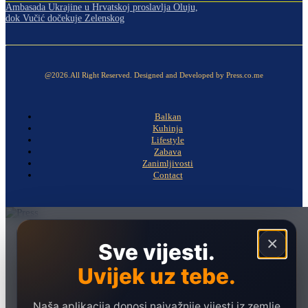
Ambasada Ukrajine u Hrvatskoj proslavlja Oluju,
dok Vučić dočekuje Zelenskog
@2026.All Right Reserved. Designed and Developed by Press.co.me
Balkan
Kuhinja
Lifestyle
Zabava
Zanimljivosti
Contact
Naslovna
×
Sve vijesti.
Politika
Uvijek uz tebe.
Društvo
Hronika
Naša aplikacija donosi najvažnije vijesti iz zemlje