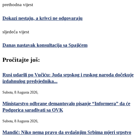
prethodna vijest
Dokazi nestaju, a krivci ne odgovaraju
sljedeća vijest
Danas nastavak konsultacija sa Spajićem
Pročitajte još:
Rusi udarili po Vučiću: Juda srpskog i ruskog naroda dočekuje
izdahnulog predsjednika...
Subota, 8 Augusta 2026,
Ministarstvo odbrane demantovalo pisanje “Informera” da će
Podgorica sarađivati sa OVK
Subota, 8 Augusta 2026,
Mandić: Niko nema pravo da ovdašnjim Srbima mjeri srpstvo