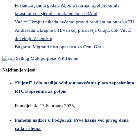
Poslanica jajima gađala Aljbina Kurtija, opet prekinuta
konstitutivna sjednica parlamenta u Prištini
Vučić: Ukrajini nikada nećemo praviti problem na putu ka EU
Ambasada Ukrajine u Hrvatskoj proslavlja Oluju, dok Vučić
dočekuje Zelenskog
Bugarin: Migranti nisu opasnost za Crnu Goru
Najčitanije vijesti:
“Vijesti” i dio medija odbijaju povećanje plata zaposlenima,
RTCG spremna za potpis
Ponedjeljak, 17 Februara 2025,
Pametni nadzor u Podgorici: Prve kazne već prvog dana
rada sistema