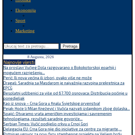
Hronika
Ekonomija
Sport
Marketing
Pretraga
8 Augusta, 2026
Najnovije vijesti:
Na proslavi Vučjeg Dola razgovarano o Bokokotorskoj eparhiji i
mogućem razrješenju...
Perić: Ili nova većina ili izbori, ovako više ne može
Dragaš: Saradnja sa Masdarom je najvažnija razvojna prekretnica za
EPCG
Besplatni udžbenici za više od 67.700 osnovaca: Distribucija počinje u
ponedjeljak
Kao iz snova – Crna Gora u finalu Svjetskog prvenstva!
Pejak: Hoće li Milan Knežević i Vučića nazvati izdajnikom zbog dolaska...
Spajić: Otvaramo vrata američkim investicijama i savremenim
tehnologijama, rezultati saradnje govoriće...
Serbian Times: Vučić podijelio crkvu u Crnoj Gori
Delegacija EU: Crna Gora nije dio inicijative za centre za migrante,...
Potpisan ugovor za prvu fazu stambenog projekta na Veljem brdu