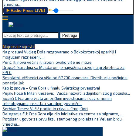
vrijednu...
▶️ Radio Press LIVE!
🔊
Pretraga
Najnovije vijesti:
Na proslavi Vučjeg Dola razgovarano o Bokokotorskoj eparhiji i
mogućem razrješenju...
Perić: Ili nova većina ili izbori, ovako više ne može
Dragaš: Saradnja sa Masdarom je najvažnija razvojna prekretnica za
EPCG
Besplatni udžbenici za više od 67.700 osnovaca: Distribucija počinje u
ponedjeljak
Kao iz snova – Crna Gora u finalu Svjetskog prvenstva!
Pejak: Hoće li Milan Knežević i Vučića nazvati izdajnikom zbog dolaska...
Spajić: Otvaramo vrata američkim investicijama i savremenim
tehnologijama, rezultati saradnje govoriće...
Serbian Times: Vučić podijelio crkvu u Crnoj Gori
Delegacija EU: Crna Gora nije dio inicijative za centre za migrante,...
Potpisan ugovor za prvu fazu stambenog projekta na Veljem brdu
vrijednu...