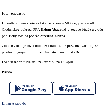
Foto: Screenshot
U predizbornom spotu za lokalne izbore u Nikšiću, predsjednik
Građanskog pokreta URA
Dritan Abazović
je pozvao birače u gradu
pod Trebjesom da podrže
Zinedina Zidana
.
Zinedin Zidan je bivši fudbaler i francuski reprezentativac, koji se
proslavio igrajući za torinski Juventus i madridski Real.
Lokalni izbori u Nikšiću zakazani su za 13. april.
PRESS
PREUZMI NA
PREUZMI NA
Google Play
App Store-u
Dritan Abazović