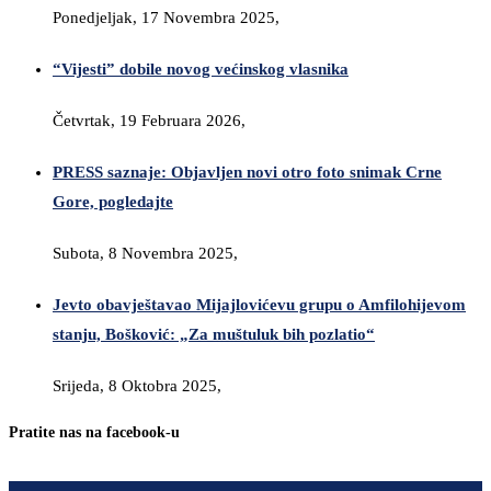
Ponedjeljak, 17 Novembra 2025,
“Vijesti” dobile novog većinskog vlasnika
Četvrtak, 19 Februara 2026,
PRESS saznaje: Objavljen novi otro foto snimak Crne
Gore, pogledajte
Subota, 8 Novembra 2025,
Jevto obavještavao Mijajlovićevu grupu o Amfilohijevom
stanju, Bošković: „Za muštuluk bih pozlatio“
Srijeda, 8 Oktobra 2025,
Pratite nas na facebook-u