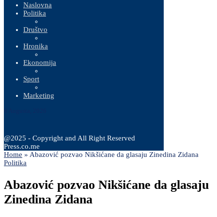
Naslovna
Politika
Društvo
Hronika
Ekonomija
Sport
Marketing
8 Augusta, 2026
@2025 - Copyright and All Right Reserved
Press.co.me
Home
»
Abazović pozvao Nikšićane da glasaju Zinedina Zidana
Politika
Abazović pozvao Nikšićane da glasaju
Zinedina Zidana