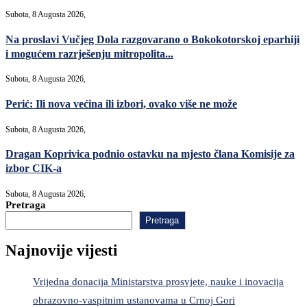
Subota, 8 Augusta 2026,
Na proslavi Vučjeg Dola razgovarano o Bokokotorskoj eparhiji
i mogućem razrješenju mitropolita...
Subota, 8 Augusta 2026,
Perić: Ili nova većina ili izbori, ovako više ne može
Subota, 8 Augusta 2026,
Dragan Koprivica podnio ostavku na mjesto člana Komisije za
izbor CIK-a
Subota, 8 Augusta 2026,
Pretraga
Pretraga
Najnovije vijesti
Vrijedna donacija Ministarstva prosvjete, nauke i inovacija
obrazovno-vaspitnim ustanovama u Crnoj Gori