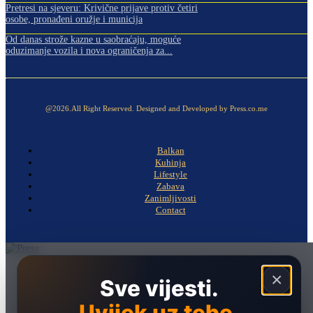
Pretresi na sjeveru: Krivične prijave protiv četiri
osobe, pronađeni oružje i municija
Od danas strože kazne u saobraćaju, moguće
oduzimanje vozila i nova ograničenja za...
@2026.All Right Reserved. Designed and Developed by Press.co.me
Balkan
Kuhinja
Lifestyle
Zabava
Zanimljivosti
Contact
Naslovna
×
Sve vijesti.
Politika
Društvo