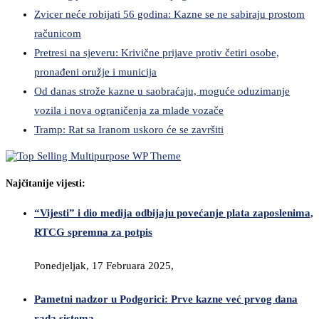
Zvicer neće robijati 56 godina: Kazne se ne sabiraju prostom
računicom
Pretresi na sjeveru: Krivične prijave protiv četiri osobe,
pronađeni oružje i municija
Od danas strože kazne u saobraćaju, moguće oduzimanje
vozila i nova ograničenja za mlade vozače
Tramp: Rat sa Iranom uskoro će se završiti
Najčitanije vijesti:
“Vijesti” i dio medija odbijaju povećanje plata zaposlenima,
RTCG spremna za potpis
Ponedjeljak, 17 Februara 2025,
Pametni nadzor u Podgorici: Prve kazne već prvog dana
rada sistema