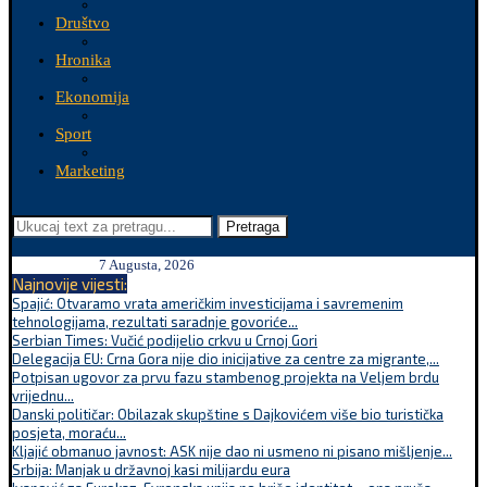
Društvo
Hronika
Ekonomija
Sport
Marketing
Pretraga
7 Augusta, 2026
Najnovije vijesti:
Spajić: Otvaramo vrata američkim investicijama i savremenim
tehnologijama, rezultati saradnje govoriće...
Serbian Times: Vučić podijelio crkvu u Crnoj Gori
Delegacija EU: Crna Gora nije dio inicijative za centre za migrante,...
Potpisan ugovor za prvu fazu stambenog projekta na Veljem brdu
vrijednu...
Danski političar: Obilazak skupštine s Dajkovićem više bio turistička
posjeta, moraću...
Kljajić obmanuo javnost: ASK nije dao ni usmeno ni pisano mišljenje...
Srbija: Manjak u državnoj kasi milijardu eura