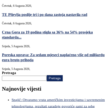
Četvrtak, 6 Augusta 2026,
TE Pljevlja poslije tri i po dana zastoja nastavila rad
Četvrtak, 6 Augusta 2026,
Crna Gora za 19 godina stigla sa 36% na 54% prosjeka
standarda...
Srijeda, 5 Augusta 2026,
Poreska uprava: Za sedam mjeseci naplaćeno više od milijardu
eura bruto prihoda
Srijeda, 5 Augusta 2026,
Pretraga
Pretraga
Najnovije vijesti
Spajić: Otvaramo vrata američkim investicijama i savremenim
tehnologijama, rezultati saradnje govoriće sami za sebe