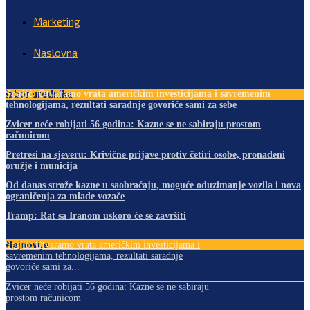
Marketing
Naslovna
Izbor urednika
Spajić: Otvaramo vrata američkim investicijama i savremenim
tehnologijama, rezultati saradnje govoriće sami za sebe
Zvicer neće robijati 56 godina: Kazne se ne sabiraju prostom
računicom
Pretresi na sjeveru: Krivične prijave protiv četiri osobe, pronađeni
oružje i municija
Od danas strože kazne u saobraćaju, moguće oduzimanje vozila i nova
ograničenja za mlade vozače
Tramp: Rat sa Iranom uskoro će se završiti
Najnovije
Spajić: Otvaramo vrata američkim investicijama i
savremenim tehnologijama, rezultati saradnje
govoriće sami za...
Zvicer neće robijati 56 godina: Kazne se ne sabiraju
prostom računicom