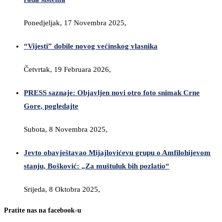
Ponedjeljak, 17 Novembra 2025,
“Vijesti” dobile novog većinskog vlasnika
Četvrtak, 19 Februara 2026,
PRESS saznaje: Objavljen novi otro foto snimak Crne
Gore, pogledajte
Subota, 8 Novembra 2025,
Jevto obavještavao Mijajlovićevu grupu o Amfilohijevom
stanju, Bošković: „Za muštuluk bih pozlatio“
Srijeda, 8 Oktobra 2025,
Pratite nas na facebook-u