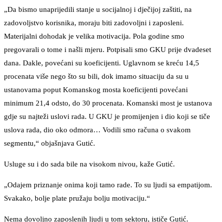
„Da bismo unaprijedili stanje u socijalnoj i dječijoj zaštiti, na
zadovoljstvo korisnika, moraju biti zadovoljni i zaposleni.
Materijalni dohodak je velika motivacija. Pola godine smo
pregovarali o tome i našli mjeru. Potpisali smo GKU prije dvadeset
dana. Dakle, povećani su koeficijenti. Uglavnom se kreću 14,5
procenata više nego što su bili, dok imamo situaciju da su u
ustanovama poput Komanskog mosta koeficijenti povećani
minimum 21,4 odsto, do 30 procenata. Komanski most je ustanova
gdje su najteži uslovi rada. U GKU je promijenjen i dio koji se tiče
uslova rada, dio oko odmora… Vodili smo računa o svakom
segmentu,“ objašnjava Gutić.
Usluge su i do sada bile na visokom nivou, kaže Gutić.
„Odajem priznanje onima koji tamo rade. To su ljudi sa empatijom.
Svakako, bolje plate pružaju bolju motivaciju.“
Nema dovoljno zaposlenih ljudi u tom sektoru, ističe Gutić.