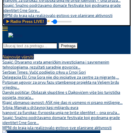
Ivanović za Eurokaz: Evropska unija ne briše identitet – ona pruža...
Spajić: Snažno podržavamo domaće festivale koji godinama grade
identitet Crne Gore...
MPNI do kraja jula realizovalo gotovo sve planirane aktivnosti
▶️ Radio Press LIVE!
🔊
Pretraga
Najnovije vijesti:
Spajić: Otvaramo vrata američkim investicijama i savremenim
tehnologijama, rezultati saradnje govoriće...
Serbian Times: Vučić podijelio crkvu u Crnoj Gori
Delegacija EU: Crna Gora nije dio inicijative za centre za migrante,...
Potpisan ugovor za prvu fazu stambenog projekta na Veljem brdu
vrijednu...
Danski političar: Obilazak skupštine s Dajkovićem više bio turistička
posjeta, moraću...
Kljajić obmanuo javnost: ASK nije dao ni usmeno ni pisano mišljenje...
Srbija: Manjak u državnoj kasi milijardu eura
Ivanović za Eurokaz: Evropska unija ne briše identitet – ona pruža...
Spajić: Snažno podržavamo domaće festivale koji godinama grade
identitet Crne Gore...
MPNI do kraja jula realizovalo gotovo sve planirane aktivnosti