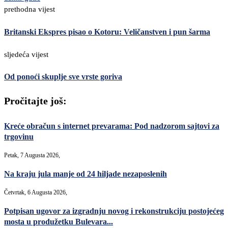
prethodna vijest
Britanski Ekspres pisao o Kotoru: Veličanstven i pun šarma
sljedeća vijest
Od ponoći skuplje sve vrste goriva
Pročitajte još:
Kreće obračun s internet prevarama: Pod nadzorom sajtovi za
trgovinu
Petak, 7 Augusta 2026,
Na kraju jula manje od 24 hiljade nezaposlenih
Četvrtak, 6 Augusta 2026,
Potpisan ugovor za izgradnju novog i rekonstrukciju postojećeg
mosta u produžetku Bulevara...