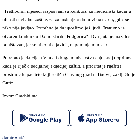
„Prethodnih mjeseci raspisivani su konkursi za medicinski kadar u
oblasti socijalne zaštite, za zaposlenje u domovima starih, gdje se
niko nije javljao. Potrebno je da uposlimo još ljudi. Trenutno je
otvoren konkurs u Domu starih „Podgorica“. Dva puta je, nažalost,
poništavan, jer se niko nije javio“, napominje ministar.
Potrebno je da cijela Vlada i druga ministarstva daju svoj doprinos
kada je riječ o socijalnoj i dječijoj zaštiti, a prioritet je riješiti i
prostorne kapacitete koji se tiču Glavnog grada i Budve, zaključio je
Gutić.
Izvor: Gradski.me
PREUZMI NA
PREUZMI NA
Google Play
App Store-u
damir gutić