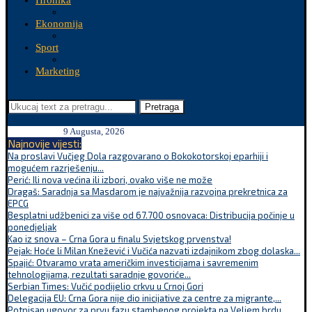
Hronika
Ekonomija
Sport
Marketing
Pretraga
9 Augusta, 2026
Najnovije vijesti:
Na proslavi Vučjeg Dola razgovarano o Bokokotorskoj eparhiji i
mogućem razrješenju...
Perić: Ili nova većina ili izbori, ovako više ne može
Dragaš: Saradnja sa Masdarom je najvažnija razvojna prekretnica za
EPCG
Besplatni udžbenici za više od 67.700 osnovaca: Distribucija počinje u
ponedjeljak
Kao iz snova – Crna Gora u finalu Svjetskog prvenstva!
Pejak: Hoće li Milan Knežević i Vučića nazvati izdajnikom zbog dolaska...
Spajić: Otvaramo vrata američkim investicijama i savremenim
tehnologijama, rezultati saradnje govoriće...
Serbian Times: Vučić podijelio crkvu u Crnoj Gori
Delegacija EU: Crna Gora nije dio inicijative za centre za migrante,...
Potpisan ugovor za prvu fazu stambenog projekta na Veljem brdu