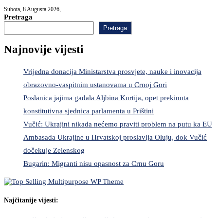
Subota, 8 Augusta 2026,
Pretraga
Pretraga
Najnovije vijesti
Vrijedna donacija Ministarstva prosvjete, nauke i inovacija
obrazovno-vaspitnim ustanovama u Crnoj Gori
Poslanica jajima gađala Aljbina Kurtija, opet prekinuta
konstitutivna sjednica parlamenta u Prištini
Vučić: Ukrajini nikada nećemo praviti problem na putu ka EU
Ambasada Ukrajine u Hrvatskoj proslavlja Oluju, dok Vučić
dočekuje Zelenskog
Bugarin: Migranti nisu opasnost za Crnu Goru
Najčitanije vijesti: