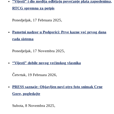
“Vijesti” i dio medija odbijaju povećanje plata zaposlenima,
RTCG spremna za potpis
Ponedjeljak, 17 Februara 2025,
Pametni nadzor u Podgorici: Prve kazne već prvog dana
rada sistema
Ponedjeljak, 17 Novembra 2025,
“Vijesti” dobile novog većinskog vlasnika
Četvrtak, 19 Februara 2026,
PRESS saznaje: Objavljen novi otro foto snimak Crne
Gore, pogledajte
Subota, 8 Novembra 2025,