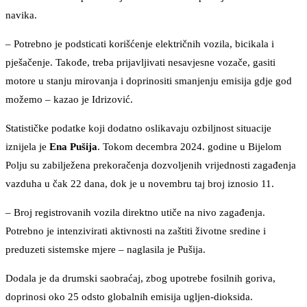
navika.
– Potrebno je podsticati korišćenje električnih vozila, bicikala i
pješačenje. Takođe, treba prijavljivati nesavjesne vozače, gasiti
motore u stanju mirovanja i doprinositi smanjenju emisija gdje god
možemo – kazao je Idrizović.
Statističke podatke koji dodatno oslikavaju ozbiljnost situacije
iznijela je
Ena Pušija
. Tokom decembra 2024. godine u Bijelom
Polju su zabilježena prekoračenja dozvoljenih vrijednosti zagađenja
vazduha u čak 22 dana, dok je u novembru taj broj iznosio 11.
– Broj registrovanih vozila direktno utiče na nivo zagađenja.
Potrebno je intenzivirati aktivnosti na zaštiti životne sredine i
preduzeti sistemske mjere – naglasila je Pušija.
Dodala je da drumski saobraćaj, zbog upotrebe fosilnih goriva,
doprinosi oko 25 odsto globalnih emisija ugljen-dioksida.