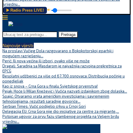
vrijednu...
▶️ Radio Press LIVE!
🔊
Pretraga
Najnovije vijesti:
Na proslavi Vučjeg Dola razgovarano o Bokokotorskoj eparhiji i
mogućem razrješenju...
Perić: Ili nova većina ili izbori, ovako više ne može
Dragaš: Saradnja sa Masdarom je najvažnija razvojna prekretnica za
EPCG
Besplatni udžbenici za više od 67.700 osnovaca: Distribucija počinje u
ponedjeljak
Kao iz snova – Crna Gora u finalu Svjetskog prvenstva!
Pejak: Hoće li Milan Knežević i Vučića nazvati izdajnikom zbog dolaska...
Spajić: Otvaramo vrata američkim investicijama i savremenim
tehnologijama, rezultati saradnje govoriće...
Serbian Times: Vučić podijelio crkvu u Crnoj Gori
Delegacija EU: Crna Gora nije dio inicijative za centre za migrante,...
Potpisan ugovor za prvu fazu stambenog projekta na Veljem brdu
vrijednu...