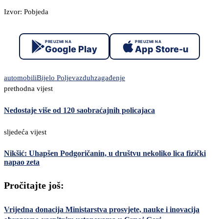
Izvor: Pobjeda
PREUZMI NA
PREUZMI NA
Google Play
App Store-u
automobili
Bijelo Polje
vazduh
zagađenje
prethodna vijest
Nedostaje više od 120 saobraćajnih policajaca
sljedeća vijest
Nikšić: Uhapšen Podgoričanin, u društvu nekoliko lica fizički
napao zeta
Pročitajte još:
Vrijedna donacija Ministarstva prosvjete, nauke i inovacija