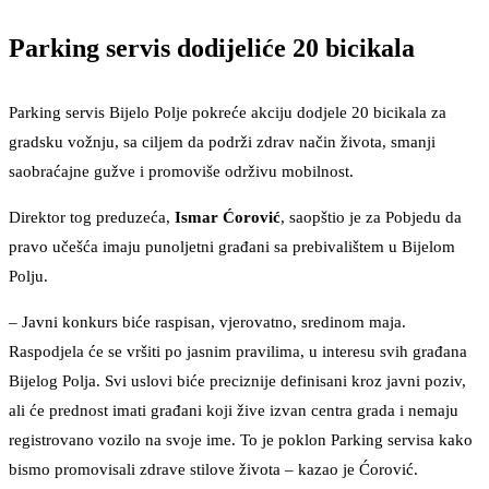
Parking servis dodijeliće 20 bicikala
Parking servis Bijelo Polje pokreće akciju dodjele 20 bicikala za
gradsku vožnju, sa ciljem da podrži zdrav način života, smanji
saobraćajne gužve i promoviše održivu mobilnost.
Direktor tog preduzeća,
Ismar Ćorović
, saopštio je za Pobjedu da
pravo učešća imaju punoljetni građani sa prebivalištem u Bijelom
Polju.
– Javni konkurs biće raspisan, vjerovatno, sredinom maja.
Raspodjela će se vršiti po jasnim pravilima, u interesu svih građana
Bijelog Polja. Svi uslovi biće preciznije definisani kroz javni poziv,
ali će prednost imati građani koji žive izvan centra grada i nemaju
registrovano vozilo na svoje ime. To je poklon Parking servisa kako
bismo promovisali zdrave stilove života – kazao je Ćorović.