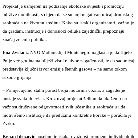
Projekat je usmjeren na podizanje ekološke svijesti i promociju
održive mobilnosti, s ciljem da se smanji negativan uticaj drumskog
saobraćaja na životnu sredinu. Kako su istakli organizatori, važno je
da građani, institucije i donosioci odluka zajednički prepoznaju
značaj zelenih politika.
Ena Zvrko
iz NVO Multimedijal Montenegro naglasila je da Bijelo
Polje već godinama bilježi visoke nivoe zagađenosti, te da saobraćaj
predstavlja ključni izvor emisije štetnih gasova – ne samo tokom
sezone grijanja.
– Primjećujemo stalni porast broja motornih vozila, a zagađenje
postaje svakodnevica. Kroz ovaj projekat želimo da ukažemo na
važnost društvene odgovornosti svih učesnika u saobraćaju i da
motivišemo institucije da preduzmu konkretne korake – poručila je
Zvrko.
Kenan Idrizović
posebno je istakao važnost promjene individualnih