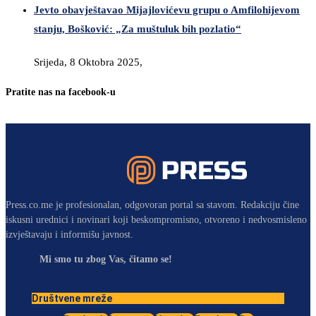
Jevto obavještavao Mijajlovićevu grupu o Amfilohijevom
stanju, Bošković: „Za muštuluk bih pozlatio“
Srijeda, 8 Oktobra 2025,
Pratite nas na facebook-u
Press.co.me je profesionalan, odgovoran portal sa stavom. Redakciju čine
iskusni urednici i novinari koji beskompromisno, otvoreno i nedvosmisleno
izvještavaju i informišu javnost.
Mi smo tu zbog Vas, čitamo se!
Društvene mreže