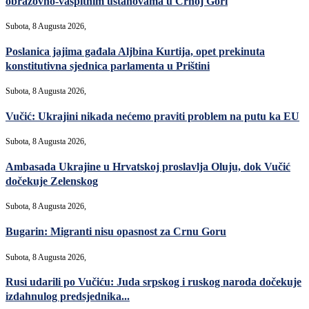
obrazovno-vaspitnim ustanovama u Crnoj Gori
Subota, 8 Augusta 2026,
Poslanica jajima gađala Aljbina Kurtija, opet prekinuta
konstitutivna sjednica parlamenta u Prištini
Subota, 8 Augusta 2026,
Vučić: Ukrajini nikada nećemo praviti problem na putu ka EU
Subota, 8 Augusta 2026,
Ambasada Ukrajine u Hrvatskoj proslavlja Oluju, dok Vučić
dočekuje Zelenskog
Subota, 8 Augusta 2026,
Bugarin: Migranti nisu opasnost za Crnu Goru
Subota, 8 Augusta 2026,
Rusi udarili po Vučiću: Juda srpskog i ruskog naroda dočekuje
izdahnulog predsjednika...