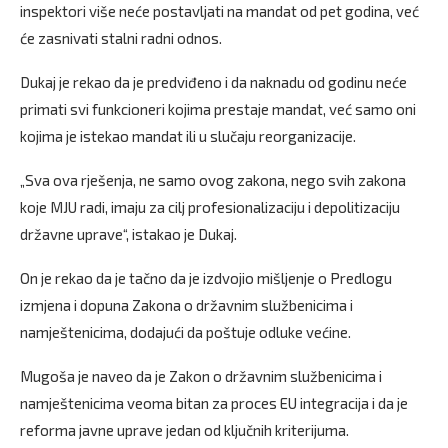
inspektori više neće postavljati na mandat od pet godina, već
će zasnivati stalni radni odnos.
Dukaj je rekao da je predviđeno i da naknadu od godinu neće
primati svi funkcioneri kojima prestaje mandat, već samo oni
kojima je istekao mandat ili u slučaju reorganizacije.
„Sva ova rješenja, ne samo ovog zakona, nego svih zakona
koje MJU radi, imaju za cilj profesionalizaciju i depolitizaciju
državne uprave“, istakao je Dukaj.
On je rekao da je tačno da je izdvojio mišljenje o Predlogu
izmjena i dopuna Zakona o državnim službenicima i
namještenicima, dodajući da poštuje odluke većine.
Mugoša je naveo da je Zakon o državnim službenicima i
namještenicima veoma bitan za proces EU integracija i da je
reforma javne uprave jedan od ključnih kriterijuma.