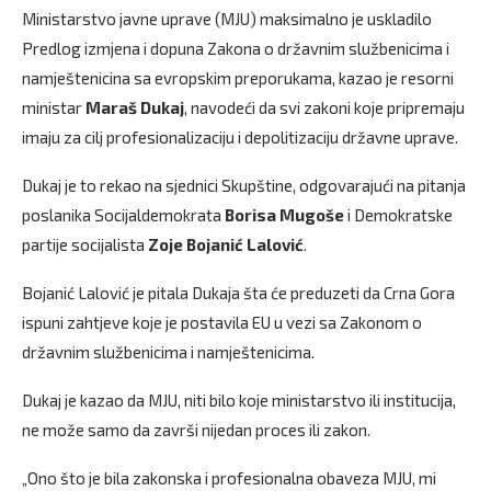
Ministarstvo javne uprave (MJU) maksimalno je uskladilo
Predlog izmjena i dopuna Zakona o državnim službenicima i
namještenicina sa evropskim preporukama, kazao je resorni
ministar
Maraš Dukaj
, navodeći da svi zakoni koje pripremaju
imaju za cilj profesionalizaciju i depolitizaciju državne uprave.
Dukaj je to rekao na sjednici Skupštine, odgovarajući na pitanja
poslanika Socijaldemokrata
Borisa
Mugoše
i Demokratske
partije socijalista
Zoje Bojanić Lalović
.
Bojanić Lalović je pitala Dukaja šta će preduzeti da Crna Gora
ispuni zahtjeve koje je postavila EU u vezi sa Zakonom o
državnim službenicima i namještenicima.
Dukaj je kazao da MJU, niti bilo koje ministarstvo ili institucija,
ne može samo da završi nijedan proces ili zakon.
„Ono što je bila zakonska i profesionalna obaveza MJU, mi