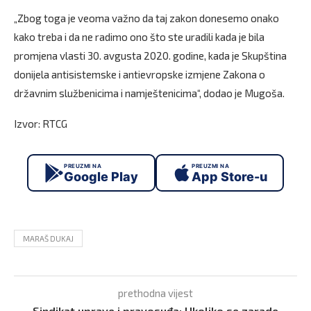
„Zbog toga je veoma važno da taj zakon donesemo onako
kako treba i da ne radimo ono što ste uradili kada je bila
promjena vlasti 30. avgusta 2020. godine, kada je Skupština
donijela antisistemske i antievropske izmjene Zakona o
državnim službenicima i namještenicima“, dodao je Mugoša.
Izvor: RTCG
PREUZMI NA
PREUZMI NA
Google Play
App Store-u
MARAŠ DUKAJ
prethodna vijest
Sindikat uprave i pravosuđa: Ukoliko se zarade