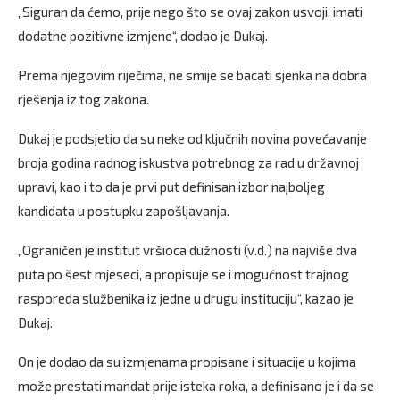
„Siguran da ćemo, prije nego što se ovaj zakon usvoji, imati
dodatne pozitivne izmjene“, dodao je Dukaj.
Prema njegovim riječima, ne smije se bacati sjenka na dobra
rješenja iz tog zakona.
Dukaj je podsjetio da su neke od ključnih novina povećavanje
broja godina radnog iskustva potrebnog za rad u državnoj
upravi, kao i to da je prvi put definisan izbor najboljeg
kandidata u postupku zapošljavanja.
„Ograničen je institut vršioca dužnosti (v.d.) na najviše dva
puta po šest mjeseci, a propisuje se i mogućnost trajnog
rasporeda službenika iz jedne u drugu instituciju“, kazao je
Dukaj.
On je dodao da su izmjenama propisane i situacije u kojima
može prestati mandat prije isteka roka, a definisano je i da se