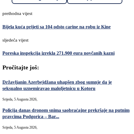
prethodna vijest
Bijela kuća prijeti sa 104 odsto carine na robu iz Kine
sljedeća vijest
Poreska inspekcija izrekla 271.900 eura novčanih kazni
Pročitajte još:
Državljanin Azerbejdžana uhapšen zbog sumnje da je
seksualno uznemiravao maloljetnicu u Kotoru
Srijeda, 5 Augusta 2026,
Policija danas dronom snima saobraćajne prekršaje na putnim
pravcima Podgorica – Bar...
Srijeda, 5 Augusta 2026,