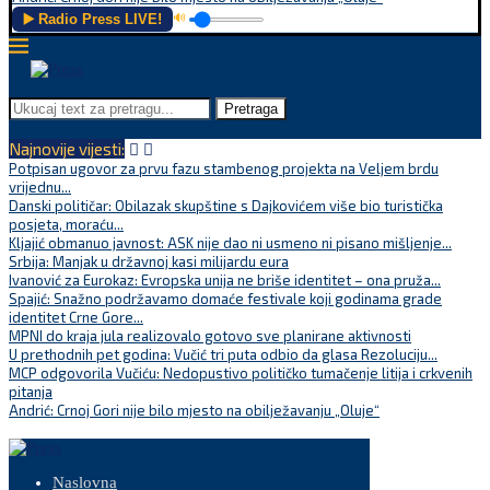
▶️ Radio Press LIVE!
🔊
Pretraga
Najnovije vijesti:
Potpisan ugovor za prvu fazu stambenog projekta na Veljem brdu
vrijednu...
Danski političar: Obilazak skupštine s Dajkovićem više bio turistička
posjeta, moraću...
Kljajić obmanuo javnost: ASK nije dao ni usmeno ni pisano mišljenje...
Srbija: Manjak u državnoj kasi milijardu eura
Ivanović za Eurokaz: Evropska unija ne briše identitet – ona pruža...
Spajić: Snažno podržavamo domaće festivale koji godinama grade
identitet Crne Gore...
MPNI do kraja jula realizovalo gotovo sve planirane aktivnosti
U prethodnih pet godina: Vučić tri puta odbio da glasa Rezoluciju...
MCP odgovorila Vučiću: Nedopustivo političko tumačenje litija i crkvenih
pitanja
Andrić: Crnoj Gori nije bilo mjesto na obilježavanju „Oluje“
Naslovna