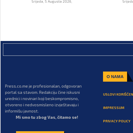
Srijeda, 5 Augusta 2026,
Srijed
O NAMA
Press.co.me je profesionalan, odgovoran
portal sa stavom. Redakciju čine iskusni
USLOVI KORIŠĆEN
urednici i novinari koji beskompromisno,
otvoreno i nedvosmisleno izvještavaju i
IMPRESSUM
informišu javnost.
Mi smo tu zbog Vas, čitamo se!
PRIVACY POLICY