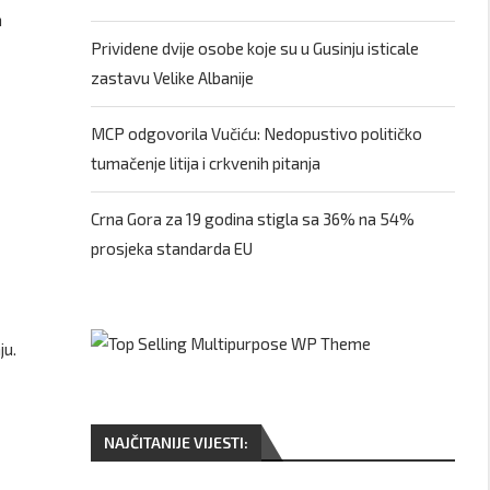
a
Prividene dvije osobe koje su u Gusinju isticale
zastavu Velike Albanije
MCP odgovorila Vučiću: Nedopustivo političko
tumačenje litija i crkvenih pitanja
Crna Gora za 19 godina stigla sa 36% na 54%
prosjeka standarda EU
ju.
NAJČITANIJE VIJESTI: