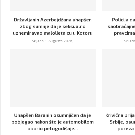
Državljanin Azerbejdžana uhapšen
Policija 
zbog sumnje da je seksualno
saobraćajne
uznemiravao maloljetnicu u Kotoru
pravcima 
Srijeda, 5 Augusta 2026,
Srijed
Uhapšen Baranin osumnjičen da je
Krivična prij
pobjegao nakon što je automobilom
Srbije, osu
oborio petogodišnje...
poreza 