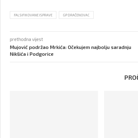
FALSIFIKOVANE ISPRAVE
GP DRAČENOVAC
prethodna vijest
Mujović podržao Mrkića: Očekujem najbolju saradnju
Nikšića i Podgorice
PROČ