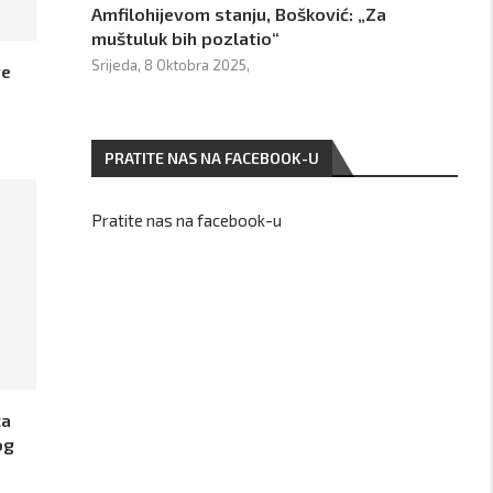
Amfilohijevom stanju, Bošković: „Za
muštuluk bih pozlatio“
Srijeda, 8 Oktobra 2025,
re
PRATITE NAS NA FACEBOOK-U
Pratite nas na facebook-u
ca
og