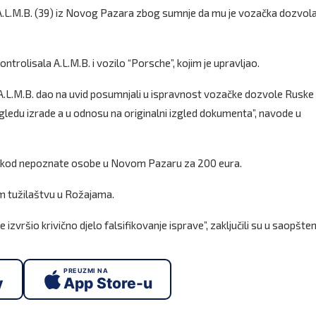
e A.L.M.B. (39) iz Novog Pazara zbog sumnje da mu je vozačka dozvol
ontrolisala A.L.M.B. i vozilo “Porsche”, kojim je upravljao.
e A.L.M.B. dao na uvid posumnjali u ispravnost vozačke dozvole Ruske
ogledu izrade a u odnosu na originalni izgled dokumenta”, navode u
pio kod nepoznate osobe u Novom Pazaru za 200 eura.
 tužilaštvu u Rožajama.
zvršio krivično djelo falsifikovanje isprave”, zaključili su u saopšten
PREUZMI NA
y
App Store-u