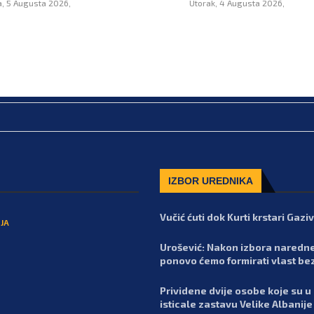
a, 5 Augusta 2026,
Utorak, 4 Augusta 2026,
IZBOR UREDNIKA
Vučić ćuti dok Kurti krstari Gaz
JA
Urošević: Nakon izbora naredn
ponovo ćemo formirati vlast be
Prividene dvije osobe koje su u
isticale zastavu Velike Albanije