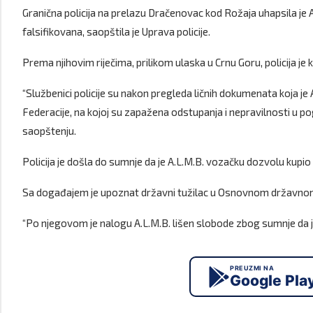
Granična policija na prelazu Dračenovac kod Rožaja uhapsila j
falsifikovana, saopštila je Uprava policije.
Prema njihovim riječima, prilikom ulaska u Crnu Goru, policija je k
“Službenici policije su nakon pregleda ličnih dokumenata koja j
Federacije, na kojoj su zapažena odstupanja i nepravilnosti u p
saopštenju.
Policija je došla do sumnje da je A.L.M.B. vozačku dozvolu ku
Sa događajem je upoznat državni tužilac u Osnovnom državnom
“Po njegovom je nalogu A.L.M.B. lišen slobode zbog sumnje da je i
PREUZMI NA
Google Pla