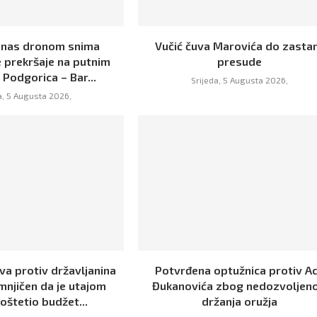
danas dronom snima
Vučić čuva Marovića do zasta
 prekršaje na putnim
presude
Podgorica – Bar...
Srijeda, 5 Augusta 2026,
a, 5 Augusta 2026,
ava protiv državljanina
Potvrđena optužnica protiv A
mnjičen da je utajom
Đukanovića zbog nedozvoljen
oštetio budžet...
držanja oružja