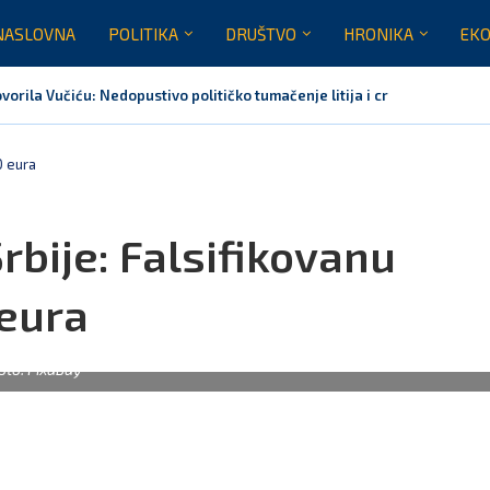
NASLOVNA
POLITIKA
DRUŠTVO
HRONIKA
EKO
orila Vučiću: Nedopustivo političko tumačenje litija i crkvenih pitanja
0 eura
rbije: Falsifikovanu
 eura
oto: Pixabay