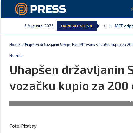
6 Augusta, 2026
MCP odgov
NAJNOVIJE VIJESTI:
Home
»
Uhapšen državljanin Srbije: Falsifikovanu vozačku kupio za 20
Hronika
Uhapšen državljanin S
vozačku kupio za 200
F
Foto: Pixabay