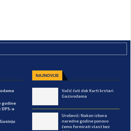
NAJNOVIJE
ivodama
Vučić ćuti dok Kurti krstari
Gazivodama
e godine
z DPS-a
Urošević: Nakon izbora
naredne godine ponovo
 Gusinju
ćemo formirati vlast bez