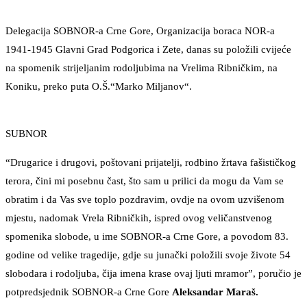
Delegacija SOBNOR-a Crne Gore, Organizacija boraca NOR-a
1941-1945 Glavni Grad Podgorica i Zete, danas su položili cvijeće
na spomenik strijeljanim rodoljubima na Vrelima Ribničkim, na
Koniku, preko puta O.Š.“Marko Miljanov“.
SUBNOR
“Drugarice i drugovi, poštovani prijatelji, rodbino žrtava fašističkog
terora, čini mi posebnu čast, što sam u prilici da mogu da Vam se
obratim i da Vas sve toplo pozdravim, ovdje na ovom uzvišenom
mjestu, nadomak Vrela Ribničkih, ispred ovog veličanstvenog
spomenika slobode, u ime SOBNOR-a Crne Gore, a povodom 83.
godine od velike tragedije, gdje su junački položili svoje živote 54
slobodara i rodoljuba, čija imena krase ovaj ljuti mramor”, poručio je
potpredsjednik SOBNOR-a Crne Gore
Aleksandar Maraš.