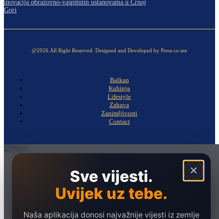
inovacija obrazovno-vaspitnim ustanovama u Crnoj
Gori
@2026.All Right Reserved. Designed and Developed by Press.co.me
Balkan
Kuhinja
Lifestyle
Zabava
Zanimljivosti
Contact
Naslovna
×
Sve vijesti.
Politika
Uvijek uz tebe.
Društvo
Hronika
Naša aplikacija donosi najvažnije vijesti iz zemlje