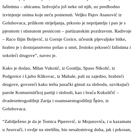
fašistima – ubicama. Izdvojiću još neke od njih, uz predhodno
izvinjenje onima koje neću pomenuti. Veljko Pajov Asanović iz
Golubovaca, prilikom strijeljanja, prkosio je neprijatelju i pao je s
pjesmom i stisnutom pesnicom – partizanskim pozdravom. Radivoje
– Raco Ilijin Boljević, iz Gornje Gorice, učesnik pljevaljske bitke,
hrabro je i dostojanstveno pošao u smrt, žestoko prkoseći fašistima i
sokoleći drugove”, naveo je.
Kako je dodao, Milan Vukotić, iz Gostilja, Spaso Nikolić, iz
Podgorice i Ljubo Klikovac, iz Mahale, pali su zajedno, hrabreći
drugove, govoreći kako treba junački ginuti za slobodu, uzvikujući
parole Komunističkoj partiji i slobodi, kao i braća Kukuličić –
dvadesettrogodišnji Zarija i osamnaestogodišnji Špiro, iz
Golubovaca.
“Zabilježeno je da je Tomica Piperović, iz Mojanovića, i u kazamatu
u Jusovači, i ovdje na strelištu, bio nesalomivog duha, jak i prkosan,