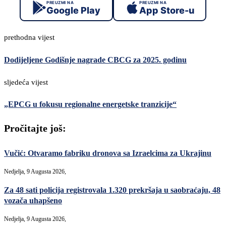
PREUZMI NA
PREUZMI NA
Google Play
App Store-u
prethodna vijest
Dodijeljene Godišnje nagrade CBCG za 2025. godinu
sljedeća vijest
„EPCG u fokusu regionalne energetske tranzicije“
Pročitajte još:
Vučić: Otvaramo fabriku dronova sa Izraelcima za Ukrajinu
Nedjelja, 9 Augusta 2026,
Za 48 sati policija registrovala 1.320 prekršaja u saobraćaju, 48
vozača uhapšeno
Nedjelja, 9 Augusta 2026,