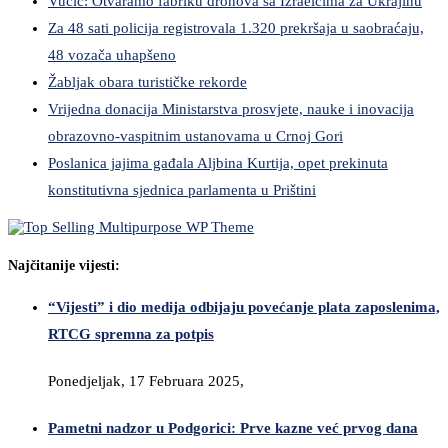
Vučić: Otvaramo fabriku dronova sa Izraelcima za Ukrajinu
Za 48 sati policija registrovala 1.320 prekršaja u saobraćaju,
48 vozača uhapšeno
Žabljak obara turističke rekorde
Vrijedna donacija Ministarstva prosvjete, nauke i inovacija
obrazovno-vaspitnim ustanovama u Crnoj Gori
Poslanica jajima gađala Aljbina Kurtija, opet prekinuta
konstitutivna sjednica parlamenta u Prištini
Najčitanije vijesti:
“Vijesti” i dio medija odbijaju povećanje plata zaposlenima,
RTCG spremna za potpis
Ponedjeljak, 17 Februara 2025,
Pametni nadzor u Podgorici: Prve kazne već prvog dana