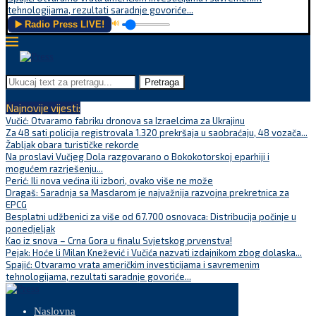
tehnologijama, rezultati saradnje govoriće...
▶️ Radio Press LIVE!
🔊
Pretraga
Najnovije vijesti:
Vučić: Otvaramo fabriku dronova sa Izraelcima za Ukrajinu
Za 48 sati policija registrovala 1.320 prekršaja u saobraćaju, 48 vozača...
Žabljak obara turističke rekorde
Na proslavi Vučjeg Dola razgovarano o Bokokotorskoj eparhiji i
mogućem razrješenju...
Perić: Ili nova većina ili izbori, ovako više ne može
Dragaš: Saradnja sa Masdarom je najvažnija razvojna prekretnica za
EPCG
Besplatni udžbenici za više od 67.700 osnovaca: Distribucija počinje u
ponedjeljak
Kao iz snova – Crna Gora u finalu Svjetskog prvenstva!
Pejak: Hoće li Milan Knežević i Vučića nazvati izdajnikom zbog dolaska...
Spajić: Otvaramo vrata američkim investicijama i savremenim
tehnologijama, rezultati saradnje govoriće...
Naslovna