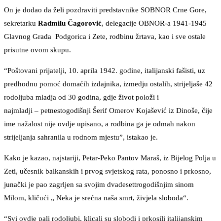
On je dodao da želi pozdraviti predstavnike SOBNOR Crne Gore,
sekretarku
Radmilu Čagorović
, delegacije OBNOR-a 1941-1945
Glavnog Grada Podgorica i Zete, rodbinu žrtava, kao i sve ostale
prisutne ovom skupu.
“Poštovani prijatelji, 10. aprila 1942. godine, italijanski fašisti, uz
predhodnu pomoć domaćih izdajnika, izmedju ostalih, strijeljaše 42
rodoljuba mladja od 30 godina, gdje život položi i
najmladji – petnestogodišnji Šerif Omerov Kojašević iz Dinoše, čije
ime nažalost nije ovdje upisano, a rodbina ga je odmah nakon
strijeljanja sahranila u rodnom mjestu”, istakao je.
Kako je kazao, najstariji, Petar-Peko Pantov Maraš, iz Bijelog Polja u
Zeti, učesnik balkanskih i prvog svjetskog rata, ponosno i prkosno,
junački je pao zagrljen sa svojim dvadesettrogodišnjim sinom
Milom, kličući „ Neka je srećna naša smrt, živjela sloboda“.
“Svi ovdje pali rodoljubi, klicali su slobodi i prkosili italijanskim