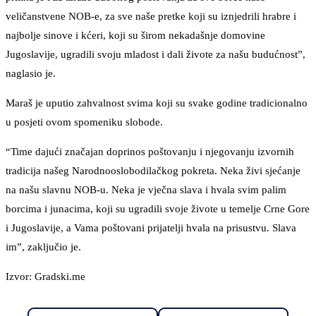
veličanstvene NOB-e, za sve naše pretke koji su iznjedrili hrabre i
najbolje sinove i kćeri, koji su širom nekadašnje domovine
Jugoslavije, ugradili svoju mladost i dali živote za našu budućnost”,
naglasio je.
Maraš je uputio zahvalnost svima koji su svake godine tradicionalno
u posjeti ovom spomeniku slobode.
“Time dajući značajan doprinos poštovanju i njegovanju izvornih
tradicija našeg Narodnooslobodilačkog pokreta. Neka živi sjećanje
na našu slavnu NOB-u. Neka je vječna slava i hvala svim palim
borcima i junacima, koji su ugradili svoje živote u temelje Crne Gore
i Jugoslavije, a Vama poštovani prijatelji hvala na prisustvu. Slava
im”, zaključio je.
Izvor: Gradski.me