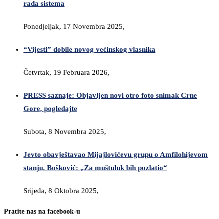
rada sistema
Ponedjeljak, 17 Novembra 2025,
“Vijesti” dobile novog većinskog vlasnika
Četvrtak, 19 Februara 2026,
PRESS saznaje: Objavljen novi otro foto snimak Crne
Gore, pogledajte
Subota, 8 Novembra 2025,
Jevto obavještavao Mijajlovićevu grupu o Amfilohijevom
stanju, Bošković: „Za muštuluk bih pozlatio“
Srijeda, 8 Oktobra 2025,
Pratite nas na facebook-u