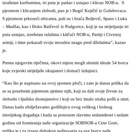
izrašetan kuršumima, tri puta je padao i ustajao i klicao NOB-u. S
pjesmom i klicanjem slobodi, pao je i Bogić Kojičić iz Golubovaca.
S pjesmom prkoseći ubicama, pali su i braća Boljević, Spaso i Luka
– Madžar, kao i Đoko Raičević iz Podgorice, koji je na strijeljanju tri
puta ustajao, izrešetan rafalima i kličući NOB-u, Partiji i Crvenoj
armiji, i time pokazali svoju moralnu snagu pred dželatima”, kazao
je.
Prema njegovim riječima, okovi nijesu mogli slomiti ideale 54 borca
koje zvjerski strijeljaše okupatori i domaći izdajnici.
“Kao što je napisano na ovoj spomen ploči, i zato je danas prilika da
se sa posebnim pijetetom sjetimo njih, koji su dali svoje živote za
slobodu i ljudsko dostojanstvo i koji su bez imalo straha pošli u smrt.
Danas kada obilježavamo godišnjicu ovog velikog i bolnog
istorijskog događaja i kada sa ponosom slavimo sedamdeset i sedam
godina od formiranja naše organizacije SOBNOR-a Crne Gore,
prilika je i za izraze dubokog poštovanja za sve borce naše