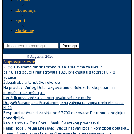
Hronika
Ekonomija
Sport
Marketing
Pretraga
9 Augusta, 2026
Najnovije vijesti:
Vučić: Otvaramo fabriku dronova sa Izraelcima za Ukrajinu
Za 48 sati policija registrovala 1.320 prekršaja u saobraćaju, 48
vozača...
Žabljak obara turističke rekorde
Na proslavi Vučjeg Dola razgovarano o Bokokotorskoj eparhiji i
mogućem razrješenju...
Perić: Ili nova većina ili izbori, ovako više ne može
Dragaš: Saradnja sa Masdarom je najvažnija razvojna prekretnica za
EPCG
Besplatni udžbenici za više od 67.700 osnovaca: Distribucija počinje u
ponedjeljak
Kao iz snova – Crna Gora u finalu Svjetskog prvenstva!
Pejak: Hoće li Milan Knežević i Vučića nazvati izdajnikom zbog dolaska...
Spajić: Otvaramo vrata američkim investicijama i savremenim