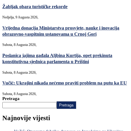
Žabljak obara turističke rekorde
Nedjelja, 9 Augusta 2026,
Vrijedna donacija Ministarstva prosvjete, nauke i inovacija
obrazovno-vaspitnim ustanovama u Crnoj Gori
Subota, 8 Augusta 2026,
Poslanica jajima gađala Aljbina Kurtija, opet prekinuta
konstitutivna sjednica parlamenta u Prištini
Subota, 8 Augusta 2026,
Vučić: Ukrajini nikada nećemo praviti problem na putu ka EU
Subota, 8 Augusta 2026,
Pretraga
Pretraga
Najnovije vijesti