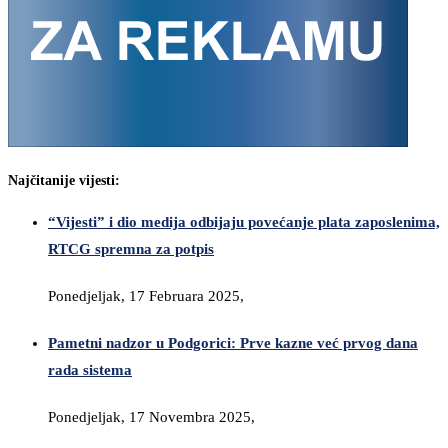
Najčitanije vijesti:
“Vijesti” i dio medija odbijaju povećanje plata zaposlenima,
RTCG spremna za potpis
Ponedjeljak, 17 Februara 2025,
Pametni nadzor u Podgorici: Prve kazne već prvog dana
rada sistema
Ponedjeljak, 17 Novembra 2025,