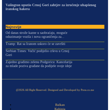
Vašington uputio Crnoj Gori zahtjev za izručenje uhapšenog
iranskog hakera
Najnovije
Od danas strože kazne u saobraćaju, moguće
oduzimanje vozila i nova ograničenja za...
Tramp: Rat sa Iranom uskoro će se završiti
Serbian Times: Vučić podijelio crkvu u Crnoj
Gori
Zajedno gradimo zelenu Podgoricu: Kancelarija
za mlade poziva građane da podijele svoje ideje
@2026.All Right Reserved. Designed and Developed by Press.co.me
Balkan
Kuhinja