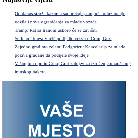
Od danas strože kazne u saobraćaju, moguće oduzimanje
vozila i nova ograničenja za mlade vozače
Tramp: Rat sa Iranom uskoro će se završiti
Serbian Times: Vučić podijelio crkvu u Crnoj Gori
Zajedno gradimo zelenu Podgoricu: Kancelarija za mlade
poziva građane da podijele svoje ideje
Vašington uputio Crnoj Gori zahtjev za izručenje uhapšenog
iranskog hakera