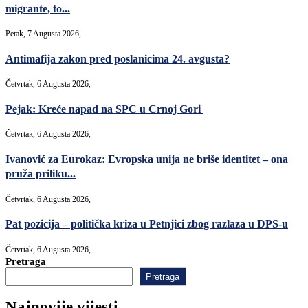
migrante, to...
Petak, 7 Augusta 2026,
Antimafija zakon pred poslanicima 24. avgusta?
Četvrtak, 6 Augusta 2026,
Pejak: Kreće napad na SPC u Crnoj Gori
Četvrtak, 6 Augusta 2026,
Ivanović za Eurokaz: Evropska unija ne briše identitet – ona
pruža priliku...
Četvrtak, 6 Augusta 2026,
Pat pozicija – politička kriza u Petnjici zbog razlaza u DPS-u
Četvrtak, 6 Augusta 2026,
Pretraga
Pretraga
Najnovije vijesti