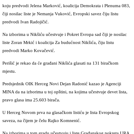
koju predvodi Jelena Marković, koalicija Demokrata i Plenuma 083,
čiji nosilac liste je Nemanja Vuković, Evropski savez čiju listu
predvodi Ivan Radojičić.
Na izborima u Nikšiću učestvuje i Pokret Evropa sad čiji je nosilac
liste Zoran Mrkić i koalicija Za budućnost Nikšića, čiju listu
predvodi Marko Kovačević.
Perišić je rekao da će građani Nikšića glasati na 131 biračkom
mjestu.
Predsjednik OIK Herceg Novi Dejan Radonić kazao je Agenciji
MINA da na izborima u toj opštini, na kojima učestvuje devet lista,
pravo glasa ima 25.603 birača.
U Herceg Novom prva na glasačkom listiću je lista Evropskog
saveza, na čijem je čelu Rajko Komnenić.
Na izborima u tom gradu učestvuju i liste Građanskog pokreta URA