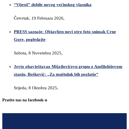
“Vijesti” dobile novog većinskog vlasnika
Četvrtak, 19 Februara 2026,
PRESS saznaje: Objavljen novi otro foto snimak Crne
Gore, pogledajte
Subota, 8 Novembra 2025,
Jevto obavještavao Mijajlovićevu grupu o Amfilohijevom
stanju, Bošković: „Za muštuluk bih pozlatio“
Srijeda, 8 Oktobra 2025,
Pratite nas na facebook-u