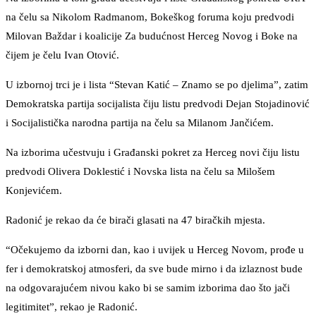
na čelu sa Nikolom Radmanom, Bokeškog foruma koju predvodi
Milovan Baždar i koalicije Za budućnost Herceg Novog i Boke na
čijem je čelu Ivan Otović.
U izbornoj trci je i lista “Stevan Katić – Znamo se po djelima”, zatim
Demokratska partija socijalista čiju listu predvodi Dejan Stojadinović
i Socijalistička narodna partija na čelu sa Milanom Jančićem.
Na izborima učestvuju i Građanski pokret za Herceg novi čiju listu
predvodi Olivera Doklestić i Novska lista na čelu sa Milošem
Konjevićem.
Radonić je rekao da će birači glasati na 47 biračkih mjesta.
“Očekujemo da izborni dan, kao i uvijek u Herceg Novom, prođe u
fer i demokratskoj atmosferi, da sve bude mirno i da izlaznost bude
na odgovarajućem nivou kako bi se samim izborima dao što jači
legitimitet”, rekao je Radonić.