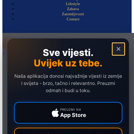
Lifestyle
Zabava
Zanimljivosti
Contact
×
Sve vijesti.
Uvijek uz tebe.
Naslovna
Politika
Naša aplikacija donosi najvažnije vijesti iz zemlje
Društvo
i svijeta - brzo, tačno i relevantno. Preuzmi
Hronika
odmah i budi u toku.
Ekonomija
Sport
PREUZMI NA
App Store
Marketing