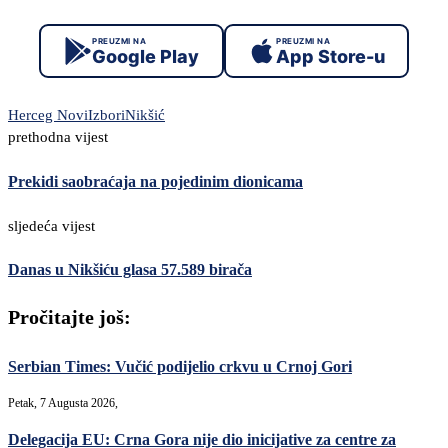
PREUZMI NA
PREUZMI NA
Google Play
App Store-u
Herceg Novi
Izbori
Nikšić
prethodna vijest
Prekidi saobraćaja na pojedinim dionicama
sljedeća vijest
Danas u Nikšiću glasa 57.589 birača
Pročitajte još:
Serbian Times: Vučić podijelio crkvu u Crnoj Gori
Petak, 7 Augusta 2026,
Delegacija EU: Crna Gora nije dio inicijative za centre za