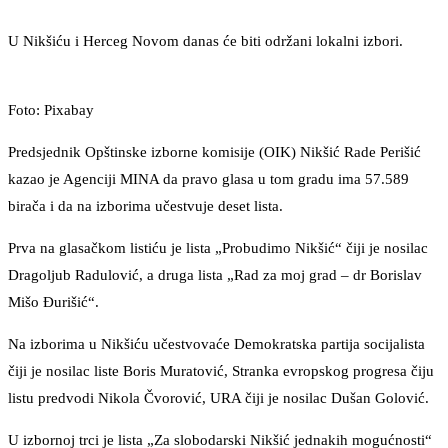
U Nikšiću i Herceg Novom danas će biti održani lokalni izbori.
Foto: Pixabay
Predsjednik Opštinske izborne komisije (OIK) Nikšić Rade Perišić
kazao je Agenciji MINA da pravo glasa u tom gradu ima 57.589
birača i da na izborima učestvuje deset lista.
Prva na glasačkom listiću je lista „Probudimo Nikšić“ čiji je nosilac
Dragoljub Radulović, a druga lista „Rad za moj grad – dr Borislav
Mišo Đurišić“.
Na izborima u Nikšiću učestvovaće Demokratska partija socijalista
čiji je nosilac liste Boris Muratović, Stranka evropskog progresa čiju
listu predvodi Nikola Čvorović, URA čiji je nosilac Dušan Golović.
U izbornoj trci je lista „Za slobodarski Nikšić jednakih mogućnosti“