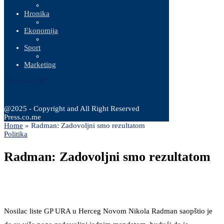
Hronika
Ekonomija
Sport
Marketing
8 Augusta, 2026
@2025 - Copyright and All Right Reserved
Press.co.me
Home
»
Radman: Zadovoljni smo rezultatom
Politika
Radman: Zadovoljni smo rezultatom
Nosilac liste GP URA u Herceg Novom Nikola Radman saopštio je