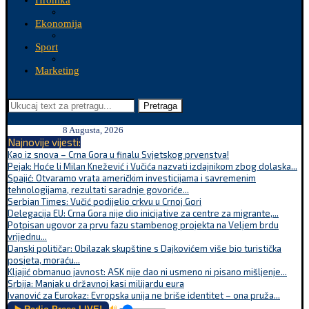
Hronika
Ekonomija
Sport
Marketing
Pretraga
8 Augusta, 2026
Najnovije vijesti:
Kao iz snova – Crna Gora u finalu Svjetskog prvenstva!
Pejak: Hoće li Milan Knežević i Vučića nazvati izdajnikom zbog dolaska...
Spajić: Otvaramo vrata američkim investicijama i savremenim
tehnologijama, rezultati saradnje govoriće...
Serbian Times: Vučić podijelio crkvu u Crnoj Gori
Delegacija EU: Crna Gora nije dio inicijative za centre za migrante,...
Potpisan ugovor za prvu fazu stambenog projekta na Veljem brdu
vrijednu...
Danski političar: Obilazak skupštine s Dajkovićem više bio turistička
posjeta, moraću...
Kljajić obmanuo javnost: ASK nije dao ni usmeno ni pisano mišljenje...
Srbija: Manjak u državnoj kasi milijardu eura
Ivanović za Eurokaz: Evropska unija ne briše identitet – ona pruža...
🔊