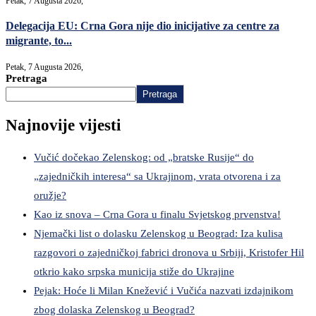
Petak, 7 Augusta 2026,
Delegacija EU: Crna Gora nije dio inicijative za centre za
migrante, to...
Petak, 7 Augusta 2026,
Pretraga
Pretraga
Najnovije vijesti
Vučić dočekao Zelenskog: od „bratske Rusije“ do
„zajedničkih interesa“ sa Ukrajinom, vrata otvorena i za
oružje?
Kao iz snova – Crna Gora u finalu Svjetskog prvenstva!
Njemački list o dolasku Zelenskog u Beograd: Iza kulisa
razgovori o zajedničkoj fabrici dronova u Srbiji, Kristofer Hil
otkrio kako srpska municija stiže do Ukrajine
Pejak: Hoće li Milan Knežević i Vučića nazvati izdajnikom
zbog dolaska Zelenskog u Beograd?