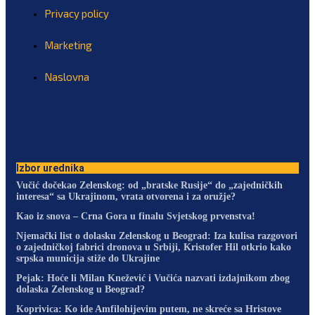
Privacy policy
Marketing
Naslovna
Izbor urednika
Vučić dočekao Zelenskog: od „bratske Rusije“ do „zajedničkih
interesa“ sa Ukrajinom, vrata otvorena i za oružje?
Kao iz snova – Crna Gora u finalu Svjetskog prvenstva!
Njemački list o dolasku Zelenskog u Beograd: Iza kulisa razgovori
o zajedničkoj fabrici dronova u Srbiji, Kristofer Hil otkrio kako
srpska municija stiže do Ukrajine
Pejak: Hoće li Milan Knežević i Vučića nazvati izdajnikom zbog
dolaska Zelenskog u Beograd?
Koprivica: Ko ide Amfilohijevim putem, ne skreće sa Hristove