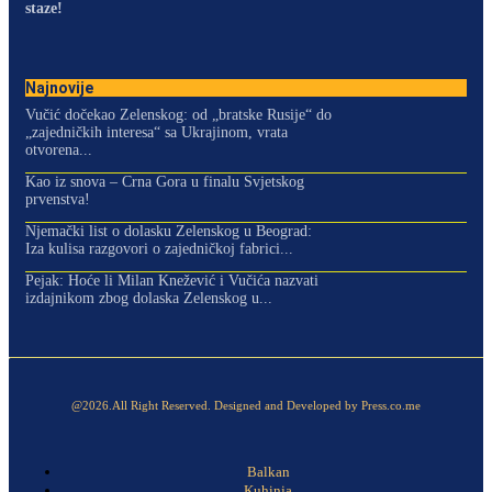
staze!
Najnovije
Vučić dočekao Zelenskog: od „bratske Rusije“ do
„zajedničkih interesa“ sa Ukrajinom, vrata
otvorena...
Kao iz snova – Crna Gora u finalu Svjetskog
prvenstva!
Njemački list o dolasku Zelenskog u Beograd:
Iza kulisa razgovori o zajedničkoj fabrici...
Pejak: Hoće li Milan Knežević i Vučića nazvati
izdajnikom zbog dolaska Zelenskog u...
@2026.All Right Reserved. Designed and Developed by Press.co.me
Balkan
Kuhinja