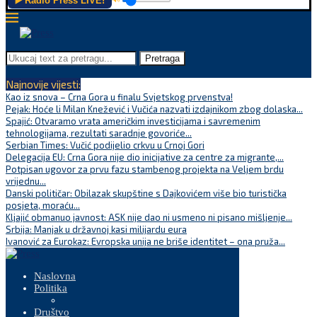
▶️ Radio Press LIVE!
Pretraga
Najnovije vijesti:
Kao iz snova – Crna Gora u finalu Svjetskog prvenstva!
Pejak: Hoće li Milan Knežević i Vučića nazvati izdajnikom zbog dolaska...
Spajić: Otvaramo vrata američkim investicijama i savremenim
tehnologijama, rezultati saradnje govoriće...
Serbian Times: Vučić podijelio crkvu u Crnoj Gori
Delegacija EU: Crna Gora nije dio inicijative za centre za migrante,...
Potpisan ugovor za prvu fazu stambenog projekta na Veljem brdu
vrijednu...
Danski političar: Obilazak skupštine s Dajkovićem više bio turistička
posjeta, moraću...
Kljajić obmanuo javnost: ASK nije dao ni usmeno ni pisano mišljenje...
Srbija: Manjak u državnoj kasi milijardu eura
Ivanović za Eurokaz: Evropska unija ne briše identitet – ona pruža...
Naslovna
Politika
Društvo