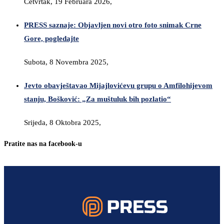
Četvrtak, 19 Februara 2026,
PRESS saznaje: Objavljen novi otro foto snimak Crne
Gore, pogledajte
Subota, 8 Novembra 2025,
Jevto obavještavao Mijajlovićevu grupu o Amfilohijevom
stanju, Bošković: „Za muštuluk bih pozlatio“
Srijeda, 8 Oktobra 2025,
Pratite nas na facebook-u