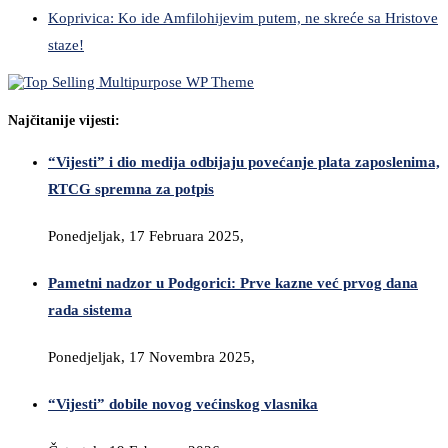
Koprivica: Ko ide Amfilohijevim putem, ne skreće sa Hristove
staze!
Najčitanije vijesti:
“Vijesti” i dio medija odbijaju povećanje plata zaposlenima,
RTCG spremna za potpis
Ponedjeljak, 17 Februara 2025,
Pametni nadzor u Podgorici: Prve kazne već prvog dana
rada sistema
Ponedjeljak, 17 Novembra 2025,
“Vijesti” dobile novog većinskog vlasnika