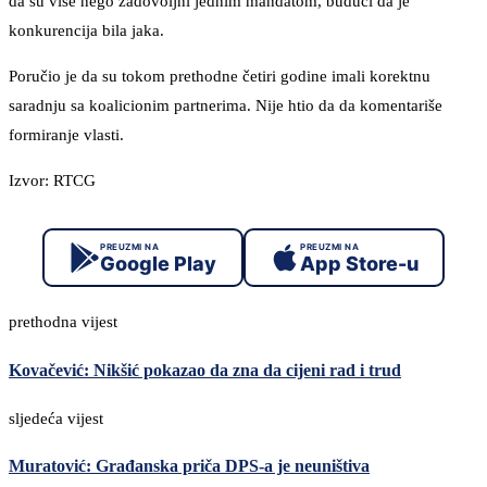
da su više nego zadovoljni jednim mandatom, budući da je
konkurencija bila jaka.
Poručio je da su tokom prethodne četiri godine imali korektnu
saradnju sa koalicionim partnerima. Nije htio da da komentariše
formiranje vlasti.
Izvor: RTCG
PREUZMI NA
PREUZMI NA
Google Play
App Store-u
prethodna vijest
Kovačević: Nikšić pokazao da zna da cijeni rad i trud
sljedeća vijest
Muratović: Građanska priča DPS-a je neuništiva