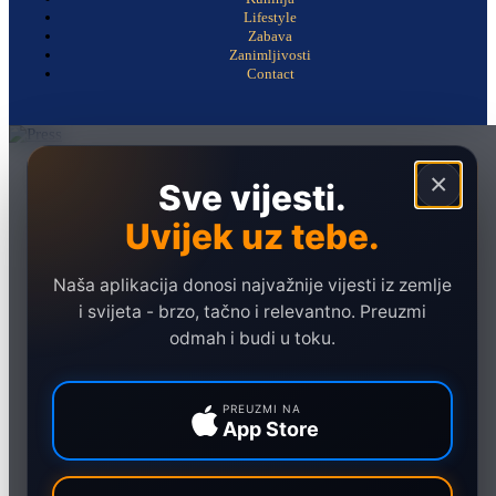
Lifestyle
Zabava
Zanimljivosti
Contact
Naslovna
×
Sve vijesti.
Politika
Uvijek uz tebe.
Društvo
Hronika
Naša aplikacija donosi najvažnije vijesti iz zemlje
Ekonomija
i svijeta - brzo, tačno i relevantno. Preuzmi
odmah i budi u toku.
Sport
Marketing
PREUZMI NA
App Store