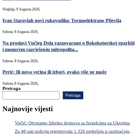
Nedjelja, 9 Augusta 2026,
Ivan Starovlah novi rukovodilac Termoelektrane Pljevlja
Subota, 8 Augusta 2026,
Na proslavi Vučjeg Dola razgovarano o Bokokotorskoj eparhiji
i mogućem razrješenju mitropolita...
Subota, 8 Augusta 2026,
Perić: Ili nova većina ili izbori, ovako više ne može
Subota, 8 Augusta 2026,
Pretraga
Pretraga
Najnovije vijesti
Vučić: Otvaramo fabriku dronova sa Izraelcima za Ukrajinu
Za 48 sati policija registrovala 1.320 prekršaja u saobraćaju,