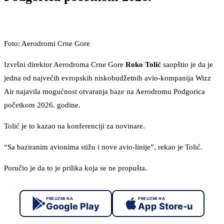
Foto: Aerodromi Crne Gore
Izvršni direktor Aerodroma Crne Gore
Roko Tolić
saopštio je da je
jedna od najvećih evropskih niskobudžetnih avio-kompanija Wizz
Air najavila mogućnost otvaranja baze na Aerodromu Podgorica
početkom 2026. godine.
Tolić je to kazao na konferenciji za novinare.
“Sa baziranim avionima stižu i nove avio-linije”, rekao je Tolić.
Poručio je da to je prilika koja se ne propušta.
PREUZMI NA
PREUZMI NA
Google Play
App Store-u