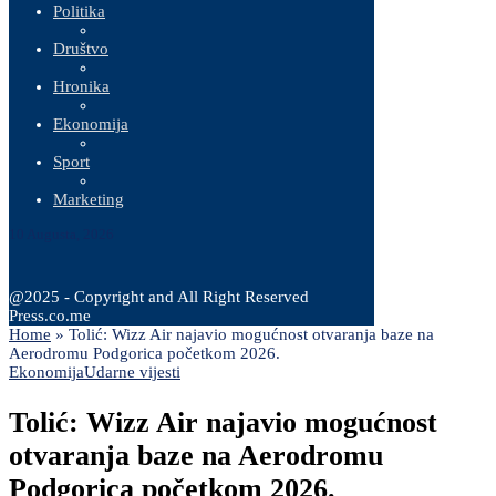
Politika
Društvo
Hronika
Ekonomija
Sport
Marketing
10 Augusta, 2026
@2025 - Copyright and All Right Reserved
Press.co.me
Home
»
Tolić: Wizz Air najavio mogućnost otvaranja baze na
Aerodromu Podgorica početkom 2026.
Ekonomija
Udarne vijesti
Tolić: Wizz Air najavio mogućnost
otvaranja baze na Aerodromu
Podgorica početkom 2026.