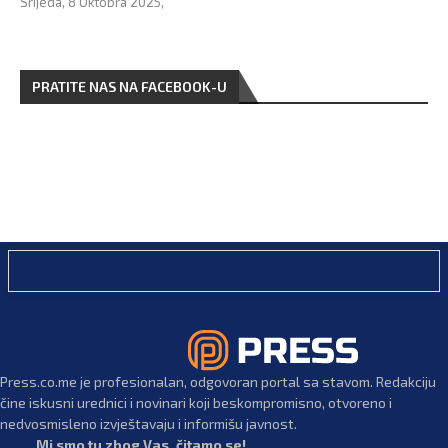
Srijeda, 8 Oktobra 2025,
PRATITE NAS NA FACEBOOK-U
Press.co.me je profesionalan, odgovoran portal sa stavom. Redakciju
čine iskusni urednici i novinari koji beskompromisno, otvoreno i
nedvosmisleno izvještavaju i informišu javnost.
Mi smo tu zbog Vas, čitamo se!