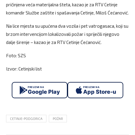
pričinjena veća materijalna šteta, kazao je za RTV Cetinje
komandir Službe zaštite i spašavanja Cetinje, Miloš Ćećanović.
Na lice mjesta su upućena dva vozila i pet vatrogasaca, koji su
brzom intervencijom lokalizovali požar i spriječili njegovo
dalje širenje – kazao je za RTV Cetinje Ćećanović.
Foto: SZS
Izvor: Cetinjski list
PREUZMI NA
PREUZMI NA
Google Play
App Store-u
CETINJE-PODGORICA
POŽAR