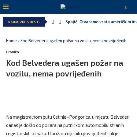
Spajić: Otvaramo vrata američkim inv
NAJNOVIJE VIJESTI:
Home
»
Kod Belvedera ugašen požar na vozilu, nema povrijeđenih
Hronika
Kod Belvedera ugašen požar na
vozilu, nema povrijeđenih
Na magistralnom putu Cetinje–Podgorica, u mjestu Belveder,
danas je došlo do požara na putničkom automobilu stranih
registarskih oznaka. U požaru nije bilo povrijeđenih, ali je