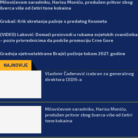
Milovićevom saradniku, Harisu Moniću, produžen pritvor zbog
šverca više od četiri tone kokaina
Grubač: Krik skretanja pažnje s predatog Kosmeta
(VIDEO) Laković: Domaći proizvodi u rukama svjetskih zvaničnika
– poziv privrednicima da podrže promociju Crne Gore
Gradnja vjetroelektrane Brajići počinje tokom 2027. godine
NAJNOVIJE
Vladimir Čađenović izabran za generalnog
direktora CEDIS-a
Milovićevom saradniku, Harisu Moniću,
produžen pritvor zbog šverca više od četiri
tone kokaina