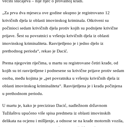
većini slučajeva – nije riječ o provalnoj krađi.
„Za prva dva mjeseca ove godine ukupno je registrovano 12
krivičnih djela iz oblasti imovinskog kriminala. Otkriveni su
počinioci sedam krivičnih djela protiv kojih su podnijete krivične
prijave. Šest su povratnici u vršenju krivičnih djela iz oblasti
imovinskog kriminaliteta. Rasvijetljeno je i jedno djelo iz
prethodnog perioda“, rekao je Dacić.
Prema njegovim riječima, u martu su registrovane četiri krađe, od
kojih su tri rasvijetljene i podnesene su krivične prijave protiv sedam
osoba, među kojima je „pet povratnika u vršenju krivičnih djela iz
oblasti imovinskog kriminaliteta“. Rasvijetljena je i krađa počinjena
u prethodnom periodu.
U martu je, kako je precizirao Dacić, nadležnom državnom
Tužilaštvu upućeno više spisa predmeta iz oblasti imovinskih
delikata na ocjenu i mišljenje, a odnose se na krađe motornih vozila,