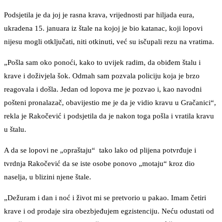
Podsjetila je da joj je rasna krava, vrijednosti par hiljada eura,
ukradena 15. januara iz štale na kojoj je bio katanac, koji lopovi
nijesu mogli otključati, niti otkinuti, već su isčupali rezu na vratima.
„Pošla sam oko ponoći, kako to uvijek radim, da obiđem štalu i
krave i doživjela šok. Odmah sam pozvala policiju koja je brzo
reagovala i došla. Jedan od lopova me je pozvao i, kao navodni
pošteni pronalazač, obavijestio me je da je vidio kravu u Gračanici“,
rekla je Rakočević i podsjetila da je nakon toga pošla i vratila kravu
u štalu.
A da se lopovi ne „opraštaju“ tako lako od plijena potvrđuje i
tvrdnja Rakočević da se iste osobe ponovo „motaju“ kroz dio
naselja, u blizini njene štale.
„Dežuram i dan i noć i život mi se pretvorio u pakao. Imam četiri
krave i od prodaje sira obezbjeđujem egzistenciju. Neću odustati od