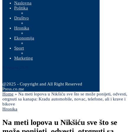
Naslovna
Politika
Društvo
Hronika
Ekonomija
Sport
Marketing
9 Augusta, 2026
@2025 - Copyright and All Right Reserved
Press.co.me
Home
»
Na meti lopova u Nikšiću sve što se može ponijeti, odvesti,
otrgnuti sa kanapa: Kradu automobile, novac, telefone, ali i krave i
bikove
Hronika
Na meti lopova u Nikšiću sve što se
može ponijeti, odvesti, otrgnuti sa