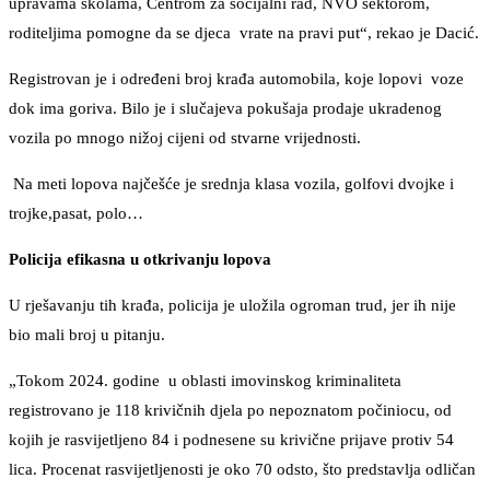
upravama školama, Centrom za socijalni rad, NVO sektorom,
roditeljima pomogne da se djeca vrate na pravi put“, rekao je Dacić.
Registrovan je i određeni broj krađa automobila, koje lopovi voze
dok ima goriva. Bilo je i slučajeva pokušaja prodaje ukradenog
vozila po mnogo nižoj cijeni od stvarne vrijednosti.
Na meti lopova najčešće je srednja klasa vozila, golfovi dvojke i
trojke,pasat, polo…
Policija efikasna u otkrivanju lopova
U rješavanju tih krađa, policija je uložila ogroman trud, jer ih nije
bio mali broj u pitanju.
„Tokom 2024. godine u oblasti imovinskog kriminaliteta
registrovano je 118 krivičnih djela po nepoznatom počiniocu, od
kojih je rasvijetljeno 84 i podnesene su krivične prijave protiv 54
lica. Procenat rasvijetljenosti je oko 70 odsto, što predstavlja odličan