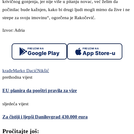
krivičnog gonjenja, jer nije više u pitanju novac, već želim da
počinilac bude kažnjen, kako bi drugi ljudi mogli mirno da žive i ne
strepe za svoju imovinu“, ogorčena je Rakočević.
Izvor: Adria
PREUZMI NA
PREUZMI NA
Google Play
App Store-u
krađe
Marko Dacić
Nikšić
prethodna vijest
EU planira da pooštri pravila za vize
sljedeća vijest
Za čistiji i ljepši Danilovgrad 430.000 eura
Pročitajte još: