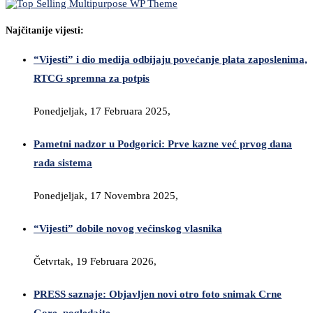
Najčitanije vijesti:
“Vijesti” i dio medija odbijaju povećanje plata zaposlenima,
RTCG spremna za potpis
Ponedjeljak, 17 Februara 2025,
Pametni nadzor u Podgorici: Prve kazne već prvog dana
rada sistema
Ponedjeljak, 17 Novembra 2025,
“Vijesti” dobile novog većinskog vlasnika
Četvrtak, 19 Februara 2026,
PRESS saznaje: Objavljen novi otro foto snimak Crne