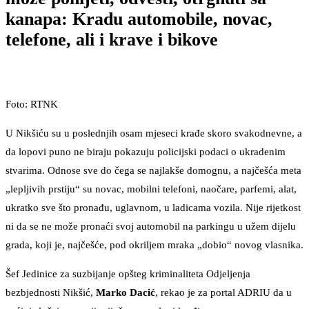
kanapa: Kradu automobile, novac,
telefone, ali i krave i bikove
Foto: RTNK
U Nikšiću su u poslednjih osam mjeseci krađe skoro svakodnevne, a
da lopovi puno ne biraju pokazuju policijski podaci o ukradenim
stvarima. Odnose sve do čega se najlakše domognu, a najčešća meta
„lepljivih prstiju“ su novac, mobilni telefoni, naočare, parfemi, alat,
ukratko sve što pronađu, uglavnom, u ladicama vozila. Nije rijetkost
ni da se ne može pronaći svoj automobil na parkingu u užem dijelu
grada, koji je, najčešće, pod okriljem mraka „dobio“ novog vlasnika.
Šef Jedinice za suzbijanje opšteg kriminaliteta Odjeljenja
bezbjednosti Nikšić,
Marko Dacić
, rekao je za portal ADRIU da u