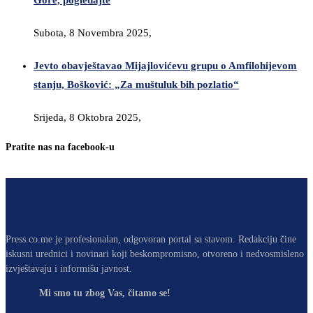
Gore, pogledajte
Subota, 8 Novembra 2025,
Jevto obavještavao Mijajlovićevu grupu o Amfilohijevom
stanju, Bošković: „Za muštuluk bih pozlatio“
Srijeda, 8 Oktobra 2025,
Pratite nas na facebook-u
Press.co.me je profesionalan, odgovoran portal sa stavom. Redakciju čine
iskusni urednici i novinari koji beskompromisno, otvoreno i nedvosmisleno
izvještavaju i informišu javnost.
Mi smo tu zbog Vas, čitamo se!