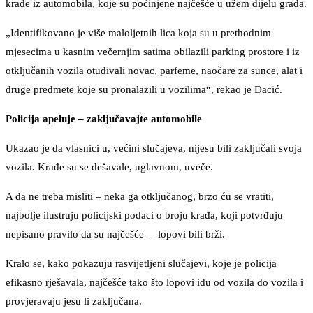
krađe iz automobila, koje su počinjene najčešće u užem dijelu grada.
„Identifikovano je više maloljetnih lica koja su u prethodnim
mjesecima u kasnim večernjim satima obilazili parking prostore i iz
otključanih vozila otuđivali novac, parfeme, naočare za sunce, alat i
druge predmete koje su pronalazili u vozilima“, rekao je Dacić.
Policija apeluje – zaključavajte automobile
Ukazao je da vlasnici u, većini slučajeva, nijesu bili zaključali svoja
vozila. Krađe su se dešavale, uglavnom, uveče.
A da ne treba misliti – neka ga otključanog, brzo ću se vratiti,
najbolje ilustruju policijski podaci o broju krađa, koji potvrđuju
nepisano pravilo da su najčešće – lopovi bili brži.
Kralo se, kako pokazuju rasvijetljeni slučajevi, koje je policija
efikasno rješavala, najčešće tako što lopovi idu od vozila do vozila i
provjeravaju jesu li zaključana.