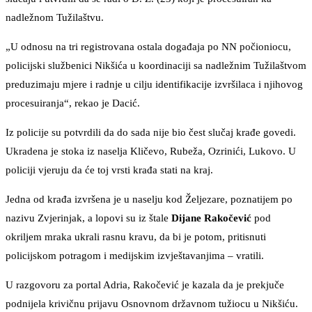
nadležnom Tužilaštvu.
„U odnosu na tri registrovana ostala događaja po NN počioniocu,
policijski službenici Nikšića u koordinaciji sa nadležnim Tužilaštvom
preduzimaju mjere i radnje u cilju identifikacije izvršilaca i njihovog
procesuiranja“, rekao je Dacić.
Iz policije su potvrdili da do sada nije bio čest slučaj krađe govedi.
Ukradena je stoka iz naselja Kličevo, Rubeža, Ozrinići, Lukovo. U
policiji vjeruju da će toj vrsti krađa stati na kraj.
Jedna od krađa izvršena je u naselju kod Željezare, poznatijem po
nazivu Zvjerinjak, a lopovi su iz štale
Dijane Rakočević
pod
okriljem mraka ukrali rasnu kravu, da bi je potom, pritisnuti
policijskom potragom i medijskim izvještavanjima – vratili.
U razgovoru za portal Adria, Rakočević je kazala da je prekjuče
podnijela krivičnu prijavu Osnovnom državnom tužiocu u Nikšiću.