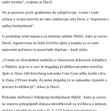
radni rezultat“, ocijenio je Dacić.
On je ponovio poziv građanima da zaključavaju vozila i vode
računa o svojoj imovini jer tako olakšavaju sebi život, a “doprinose i
opštoj bezbjednosti“.
U poslednja četiri mjeseca na teritoriji opštine Nikšić, kako je naveo
Dacić, registrovana su četiri krivična djela u kojima su za sada
nepoznati počinioci iz pomoćnih objekata – krali stoku.
„O tome su obaviješteni nadležni u Osnovnom državnom tužilaštvu
u Nikšiću, koji su u vezi tri događaja kvalifikovali jedno krivično
djelo iz člana 240 Krivičnog zakonika Crne Gore teška krađa i dva
iz člana 239 kao krađa. Za jedan događaj će se naknadno izjasniti o
pravnoj kvalifikaciji“, rekao je Dacić.
Policijski službenici Odjeljenja bezbjednosti Nikšić , kako je naveo,
na osnovu prikupljenih dokaza identifikovali su izvršioca u jednom
slučaju i utvrdili da se radi o D. Z. (23) koji je procesuiran ka