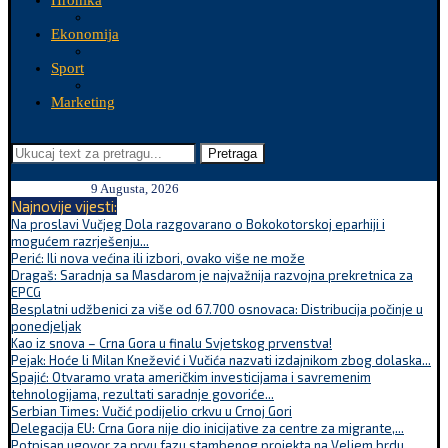
Hronika
Ekonomija
Sport
Marketing
Pretraga
9 Augusta, 2026
Najnovije vijesti:
Na proslavi Vučjeg Dola razgovarano o Bokokotorskoj eparhiji i
mogućem razrješenju...
Perić: Ili nova većina ili izbori, ovako više ne može
Dragaš: Saradnja sa Masdarom je najvažnija razvojna prekretnica za
EPCG
Besplatni udžbenici za više od 67.700 osnovaca: Distribucija počinje u
ponedjeljak
Kao iz snova – Crna Gora u finalu Svjetskog prvenstva!
Pejak: Hoće li Milan Knežević i Vučića nazvati izdajnikom zbog dolaska...
Spajić: Otvaramo vrata američkim investicijama i savremenim
tehnologijama, rezultati saradnje govoriće...
Serbian Times: Vučić podijelio crkvu u Crnoj Gori
Delegacija EU: Crna Gora nije dio inicijative za centre za migrante,...
Potpisan ugovor za prvu fazu stambenog projekta na Veljem brdu