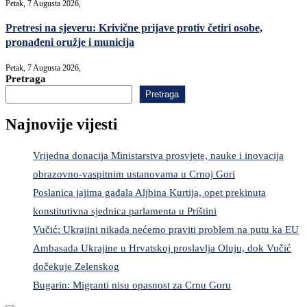
Petak, 7 Augusta 2026,
Pretresi na sjeveru: Krivične prijave protiv četiri osobe,
pronađeni oružje i municija
Petak, 7 Augusta 2026,
Pretraga
Pretraga
Najnovije vijesti
Vrijedna donacija Ministarstva prosvjete, nauke i inovacija
obrazovno-vaspitnim ustanovama u Crnoj Gori
Poslanica jajima gađala Aljbina Kurtija, opet prekinuta
konstitutivna sjednica parlamenta u Prištini
Vučić: Ukrajini nikada nećemo praviti problem na putu ka EU
Ambasada Ukrajine u Hrvatskoj proslavlja Oluju, dok Vučić
dočekuje Zelenskog
Bugarin: Migranti nisu opasnost za Crnu Goru