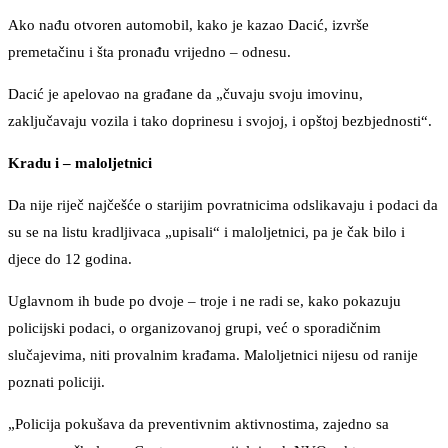
Ako nađu otvoren automobil, kako je kazao Dacić, izvrše
premetačinu i šta pronađu vrijedno – odnesu.
Dacić je apelovao na građane da „čuvaju svoju imovinu,
zaključavaju vozila i tako doprinesu i svojoj, i opštoj bezbjednosti“.
Kradu i – maloljetnici
Da nije riječ najčešće o starijim povratnicima odslikavaju i podaci da
su se na listu kradljivaca „upisali“ i maloljetnici, pa je čak bilo i
djece do 12 godina.
Uglavnom ih bude po dvoje – troje i ne radi se, kako pokazuju
policijski podaci, o organizovanoj grupi, već o sporadičnim
slučajevima, niti provalnim krađama. Maloljetnici nijesu od ranije
poznati policiji.
„Policija pokušava da preventivnim aktivnostima, zajedno sa