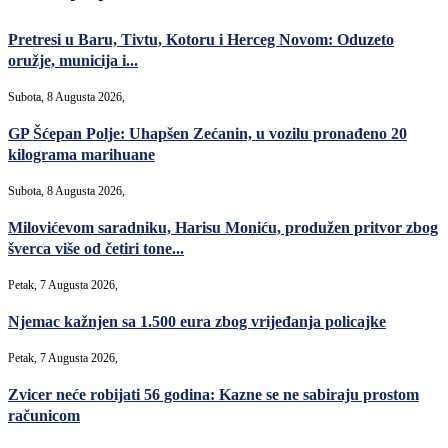
Pretresi u Baru, Tivtu, Kotoru i Herceg Novom: Oduzeto
oružje, municija i...
Subota, 8 Augusta 2026,
GP Šćepan Polje: Uhapšen Zećanin, u vozilu pronađeno 20
kilograma marihuane
Subota, 8 Augusta 2026,
Milovićevom saradniku, Harisu Moniću, produžen pritvor zbog
šverca više od četiri tone...
Petak, 7 Augusta 2026,
Njemac kažnjen sa 1.500 eura zbog vrijeđanja policajke
Petak, 7 Augusta 2026,
Zvicer neće robijati 56 godina: Kazne se ne sabiraju prostom
računicom