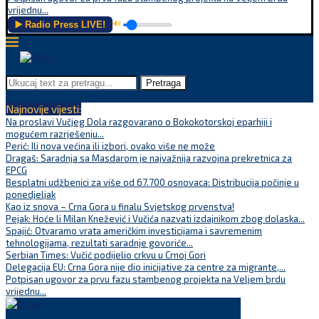
vrijednu...
▶️ Radio Press LIVE!
🔊
Pretraga
Najnovije vijesti:
Na proslavi Vučjeg Dola razgovarano o Bokokotorskoj eparhiji i
mogućem razrješenju...
Perić: Ili nova većina ili izbori, ovako više ne može
Dragaš: Saradnja sa Masdarom je najvažnija razvojna prekretnica za
EPCG
Besplatni udžbenici za više od 67.700 osnovaca: Distribucija počinje u
ponedjeljak
Kao iz snova – Crna Gora u finalu Svjetskog prvenstva!
Pejak: Hoće li Milan Knežević i Vučića nazvati izdajnikom zbog dolaska...
Spajić: Otvaramo vrata američkim investicijama i savremenim
tehnologijama, rezultati saradnje govoriće...
Serbian Times: Vučić podijelio crkvu u Crnoj Gori
Delegacija EU: Crna Gora nije dio inicijative za centre za migrante,...
Potpisan ugovor za prvu fazu stambenog projekta na Veljem brdu
vrijednu...