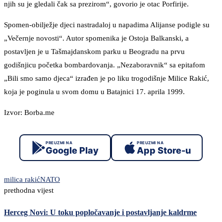
njih su je gledali čak sa prezirom“, govorio je otac Porfirije.
Spomen-obilježje djeci nastradaloj u napadima Alijanse podigle su
„Večernje novosti“. Autor spomenika je Ostoja Balkanski, a
postavljen je u Tašmajdanskom parku u Beogradu na prvu
godišnjicu početka bombardovanja. „Nezaboravnik“ sa epitafom
„Bili smo samo djeca“ izrađen je po liku trogodišnje Milice Rakić,
koja je poginula u svom domu u Batajnici 17. aprila 1999.
Izvor: Borba.me
PREUZMI NA
PREUZMI NA
Google Play
App Store-u
milica rakić
NATO
prethodna vijest
Herceg Novi: U toku popločavanje i postavljanje kaldrme