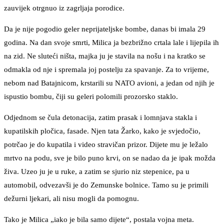
zauvijek otrgnuo iz zagrljaja porodice.
Da je nije pogodio geler neprijateljske bombe, danas bi imala 29
godina. Na dan svoje smrti, Milica ja bezbrižno crtala lale i lijepila ih
na zid. Ne sluteći ništa, majka ju je stavila na nošu i na kratko se
odmakla od nje i spremala joj postelju za spavanje. Za to vrijeme,
nebom nad Batajnicom, krstarili su NATO avioni, a jedan od njih je
ispustio bombu, čiji su geleri polomili prozorsko staklo.
Odjednom se čula detonacija, zatim prasak i lomnjava stakla i
kupatilskih pločica, fasade. Njen tata Žarko, kako je svjedočio,
potrčao je do kupatila i video stravičan prizor. Dijete mu je ležalo
mrtvo na podu, sve je bilo puno krvi, on se nadao da je ipak možda
živa. Uzeo ju je u ruke, a zatim se sjurio niz stepenice, pa u
automobil, odvezavši je do Zemunske bolnice. Tamo su je primili
dežurni ljekari, ali nisu mogli da pomognu.
Tako je Milica „iako je bila samo dijete“, postala vojna meta.