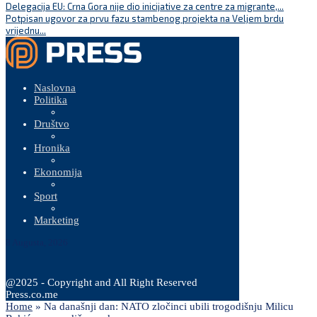
Delegacija EU: Crna Gora nije dio inicijative za centre za migrante,...
Potpisan ugovor za prvu fazu stambenog projekta na Veljem brdu
vrijednu...
Naslovna
Politika
Društvo
Hronika
Ekonomija
Sport
Marketing
8 Augusta, 2026
@2025 - Copyright and All Right Reserved
Press.co.me
Home
»
Na današnji dan: NATO zločinci ubili trogodišnju Milicu