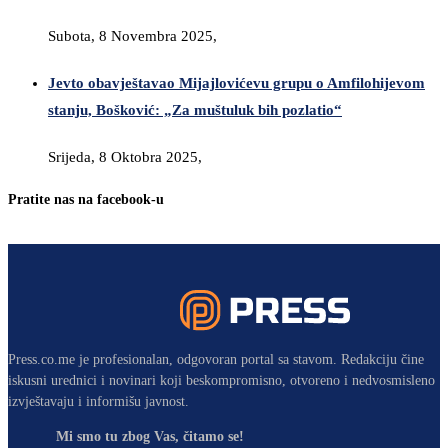
Subota, 8 Novembra 2025,
Jevto obavještavao Mijajlovićevu grupu o Amfilohijevom
stanju, Bošković: „Za muštuluk bih pozlatio“
Srijeda, 8 Oktobra 2025,
Pratite nas na facebook-u
Press.co.me je profesionalan, odgovoran portal sa stavom. Redakciju čine
iskusni urednici i novinari koji beskompromisno, otvoreno i nedvosmisleno
izvještavaju i informišu javnost.
Mi smo tu zbog Vas, čitamo se!