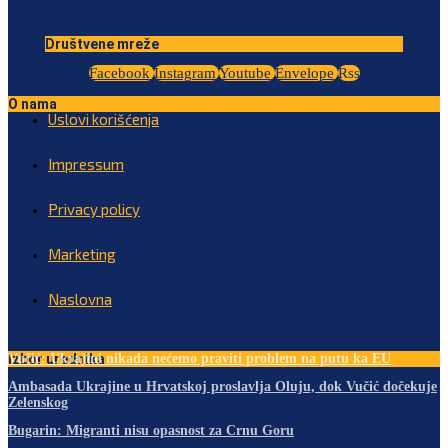
Društvene mreže
Facebook
Instagram
Youtube
Envelope
Rss
O nama
Uslovi korišćenja
Impressum
Privacy policy
Marketing
Naslovna
Izbor urednika
Vučić: Ukrajini nikada nećemo praviti problem na putu ka EU
Ambasada Ukrajine u Hrvatskoj proslavlja Oluju, dok Vučić dočekuje
Zelenskog
Bugarin: Migranti nisu opasnost za Crnu Goru