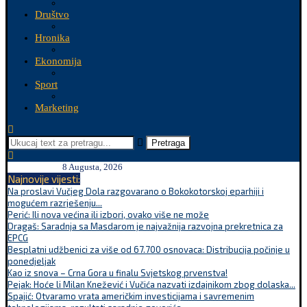
Društvo
Hronika
Ekonomija
Sport
Marketing
Pretraga
8 Augusta, 2026
Najnovije vijesti:
Na proslavi Vučjeg Dola razgovarano o Bokokotorskoj eparhiji i
mogućem razrješenju...
Perić: Ili nova većina ili izbori, ovako više ne može
Dragaš: Saradnja sa Masdarom je najvažnija razvojna prekretnica za
EPCG
Besplatni udžbenici za više od 67.700 osnovaca: Distribucija počinje u
ponedjeljak
Kao iz snova – Crna Gora u finalu Svjetskog prvenstva!
Pejak: Hoće li Milan Knežević i Vučića nazvati izdajnikom zbog dolaska...
Spajić: Otvaramo vrata američkim investicijama i savremenim