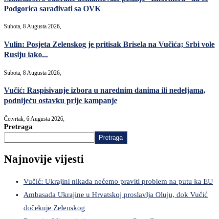
Podgorica sarađivati sa OVK
Subota, 8 Augusta 2026,
Vulin: Posjeta Zelenskog je pritisak Brisela na Vučića; Srbi vole
Rusiju iako...
Subota, 8 Augusta 2026,
Vučić: Raspisivanje izbora u narednim danima ili nedeljama,
podnijeću ostavku prije kampanje
Četvrtak, 6 Augusta 2026,
Pretraga
Pretraga
Najnovije vijesti
Vučić: Ukrajini nikada nećemo praviti problem na putu ka EU
Ambasada Ukrajine u Hrvatskoj proslavlja Oluju, dok Vučić
dočekuje Zelenskog