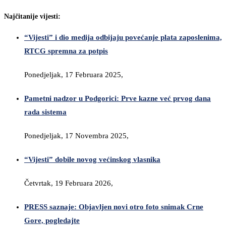
Najčitanije vijesti:
“Vijesti” i dio medija odbijaju povećanje plata zaposlenima,
RTCG spremna za potpis
Ponedjeljak, 17 Februara 2025,
Pametni nadzor u Podgorici: Prve kazne već prvog dana
rada sistema
Ponedjeljak, 17 Novembra 2025,
“Vijesti” dobile novog većinskog vlasnika
Četvrtak, 19 Februara 2026,
PRESS saznaje: Objavljen novi otro foto snimak Crne
Gore, pogledajte