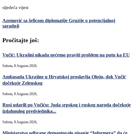
sljedeća vijest
Azemović sa šeficom diplomatije Gruzije o potencijalnoj
saradnji
Pročitajte još:
Vučić: Ukrajini nikada nećemo praviti problem na putu ka EU
Subota, 8 Augusta 2026,
Ambasada Ukrajine u Hrvatskoj proslavlja Oluju, dok Vučić
dočekuje Zelenskog
Subota, 8 Augusta 2026,
Rusi udarili po Vučiću: Juda srpskog i ruskog naroda dočekuje
izdahnulog predsjednika...
Subota, 8 Augusta 2026,
Ministarstvo odbrane demantovalo pisanje “Informera” da će