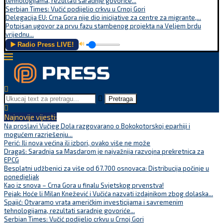
tehnologijama, rezultati saradnje govoriće...
Serbian Times: Vučić podijelio crkvu u Crnoj Gori
Delegacija EU: Crna Gora nije dio inicijative za centre za migrante,...
Potpisan ugovor za prvu fazu stambenog projekta na Veljem brdu
vrijednu...
▶️ Radio Press LIVE!
🔊
Pretraga
Najnovije vijesti:
Na proslavi Vučjeg Dola razgovarano o Bokokotorskoj eparhiji i
mogućem razrješenju...
Perić: Ili nova većina ili izbori, ovako više ne može
Dragaš: Saradnja sa Masdarom je najvažnija razvojna prekretnica za
EPCG
Besplatni udžbenici za više od 67.700 osnovaca: Distribucija počinje u
ponedjeljak
Kao iz snova – Crna Gora u finalu Svjetskog prvenstva!
Pejak: Hoće li Milan Knežević i Vučića nazvati izdajnikom zbog dolaska...
Spajić: Otvaramo vrata američkim investicijama i savremenim
tehnologijama, rezultati saradnje govoriće...
Serbian Times: Vučić podijelio crkvu u Crnoj Gori