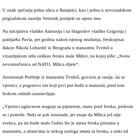
U znak sjećanja jedna ulica u Batajnici, kao i jedna u novosadskom
prigradskom naselju Veternik ponijele su njeno ime.
Na inicijativu vladike Atanasija i uz blagoslov vladike Grigorija i
patrijarha Pavla, pet godina nakon njenog stradanja, freskopisac
đakon Nikola Lubardić iz Beograda u manastiru Tvrdoš u
vizantijskom stilu oslikao fresku male Milice, na kojoj piše: „Sveta
novomučenica od NATO. Milica dijete“.
Jeromonah Porfirije iz manastira Tvrdoš, govorio je ranije, da se
vjernici, a pogotovo oni koji prvi put dođu u manastir, pred tom
feskom odmah zaustavljaju.
„Vjernici uglavnom reaguju sa pijetetom, stanu pred fresku, prekrste
se i pomole. Neki se pak iznenade, jer znaju da Milica još nije
svetica, pa im bude malo čudno što je njena freska prisutna u
manastiru, a strancima iz nekog razloga smeta ta freska, a neki od