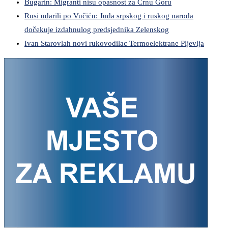
Bugarin: Migranti nisu opasnost za Crnu Goru
Rusi udarili po Vučiću: Juda srpskog i ruskog naroda
dočekuje izdahnulog predsjednika Zelenskog
Ivan Starovlah novi rukovodilac Termoelektrane Pljevlja