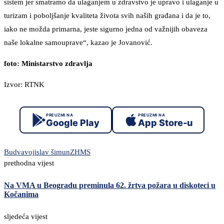
sistem jer smatramo da ulaganjem u zdravstvo je upravo i ulaganje u
turizam i poboljšanje kvaliteta života svih naših građana i da je to,
iako ne možda primarna, jeste sigurno jedna od važnijih obaveza
naše lokalne samouprave“, kazao je Jovanović.
foto: Ministarstvo zdravlja
Izvor: RTNK
PREUZMI NA
PREUZMI NA
Google Play
App Store-u
Budva
vojislav šimun
ZHMS
prethodna vijest
Na VMA u Beogradu preminula 62. žrtva požara u diskoteci u
Kočanima
sljedeća vijest