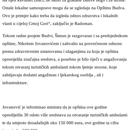
šta njen kavalitet znači, ne samo za građane Budve nego i za turiste.
Ostale lokalne samouprave mogu da se ugledaju na Opštinu Budva.
Ovo je primjer kako treba da izgleda odnos zdravstva i lokalnih
vlasti u cijeloj Crnoj Gori“, zaključio je Radoman.
Tokom radne posjete Budvi, Šimun je razgovarao i sa predsjednikom
opštine, Nikolom Jovanovićem i zahvalio na posvećenom odnosu
prema zdravstvenim ustanovama i ulaganjima za koja je opština
opreeijelila značajna sredstva, a posebno je bilo riječi o angažovanju
tokom otvaranj turističkih ambulanti tokom ljetnje sezone, koje
zahtijavaju dodatni angažman i ljekarskog osoblja , ali i
infrastrukture.
Jovanović je informisao ministra da je opština ove godine
opredijelila 30 odsto više sredstava za otvaranje turističkih ambulanti
te da umjesto dosadašnjih oko 150 000 eura, ove godine ta cifra