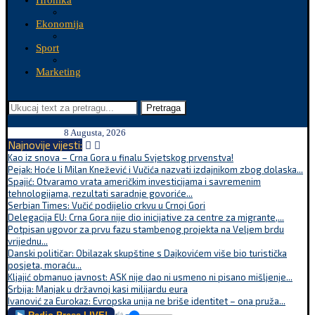
Hronika
Ekonomija
Sport
Marketing
Pretraga
8 Augusta, 2026
Najnovije vijesti:
Kao iz snova – Crna Gora u finalu Svjetskog prvenstva!
Pejak: Hoće li Milan Knežević i Vučića nazvati izdajnikom zbog dolaska...
Spajić: Otvaramo vrata američkim investicijama i savremenim
tehnologijama, rezultati saradnje govoriće...
Serbian Times: Vučić podijelio crkvu u Crnoj Gori
Delegacija EU: Crna Gora nije dio inicijative za centre za migrante,...
Potpisan ugovor za prvu fazu stambenog projekta na Veljem brdu
vrijednu...
Danski političar: Obilazak skupštine s Dajkovićem više bio turistička
posjeta, moraću...
Kljajić obmanuo javnost: ASK nije dao ni usmeno ni pisano mišljenje...
Srbija: Manjak u državnoj kasi milijardu eura
Ivanović za Eurokaz: Evropska unija ne briše identitet – ona pruža...