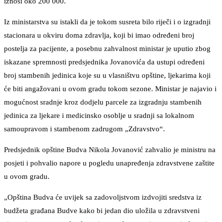
iznosi oko 200 000.
Iz ministarstva su istakli da je tokom susreta bilo riječi i o izgradnji
stacionara u okviru doma zdravlja, koji bi imao određeni broj
postelja za pacijente, a posebnu zahvalnost ministar je uputio zbog
iskazane spremnosti predsjednika Jovanovića da ustupi određeni
broj stambenih jedinica koje su u vlasništvu opštine, ljekarima koji
će biti angažovani u ovom gradu tokom sezone. Ministar je najavio i
mogućnost sradnje kroz dodjelu parcele za izgradnju stambenih
jedinica za ljekare i medicinsko osoblje u sradnji sa lokalnom
samoupravom i stambenom zadrugom „Zdravstvo“.
Predsjednik opštine Budva Nikola Jovanović zahvalio je ministru na
posjeti i pohvalio napore u pogledu unapređenja zdravstvene zaštite
u ovom gradu.
„Opština Budva će uvijek sa zadovoljstvom izdvojiti sredstva iz
budžeta građana Budve kako bi jedan dio uložila u zdravstveni