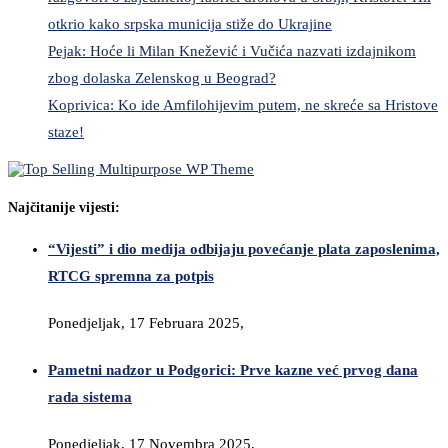
otkrio kako srpska municija stiže do Ukrajine
Pejak: Hoće li Milan Knežević i Vučića nazvati izdajnikom
zbog dolaska Zelenskog u Beograd?
Koprivica: Ko ide Amfilohijevim putem, ne skreće sa Hristove
staze!
Najčitanije vijesti:
“Vijesti” i dio medija odbijaju povećanje plata zaposlenima,
RTCG spremna za potpis
Ponedjeljak, 17 Februara 2025,
Pametni nadzor u Podgorici: Prve kazne već prvog dana
rada sistema
Ponedjeljak, 17 Novembra 2025,