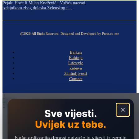
Pejak: Hoće li Milan Knežević i Vučića nazvati
izdajnikom zbog dolaska Zelenskog u...
@2026.All Right Reserved. Designed and Developed by Press.co.me
Balkan
Kuhinja
Lifestyle
Zabava
Zanimljivosti
Contact
×
Sve vijesti.
Naslovna
Uvijek uz tebe.
Politika
Društvo
Naša aplikacija donosi najvažnije vijesti iz zemlje