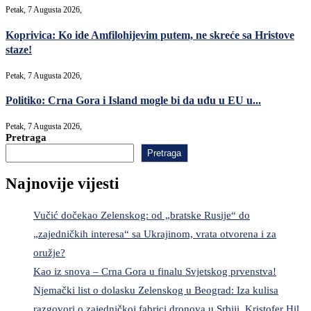
Petak, 7 Augusta 2026,
Koprivica: Ko ide Amfilohijevim putem, ne skreće sa Hristove
staze!
Petak, 7 Augusta 2026,
Politiko: Crna Gora i Island mogle bi da uđu u EU u...
Petak, 7 Augusta 2026,
Pretraga
Pretraga
Najnovije vijesti
Vučić dočekao Zelenskog: od „bratske Rusije“ do
„zajedničkih interesa“ sa Ukrajinom, vrata otvorena i za
oružje?
Kao iz snova – Crna Gora u finalu Svjetskog prvenstva!
Njemački list o dolasku Zelenskog u Beograd: Iza kulisa
razgovori o zajedničkoj fabrici dronova u Srbiji, Kristofer Hil