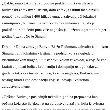
„Dakle, samo tokom 2025.godine praktično država ulaže u
budvanski zdravstveni sistem, dom zdravlja i hitnu medicinsku
pomoć, oko milion i 400 hiljada eura, a zahvaljujući lokalnoj
samoupravi , taj iznos ide skoro i do dva miliona eura, što je
praktično tri do četiri puta više nego što je uloženo u prethodnih pet
godina“, zaključio je Šimun.
Direktor Doma zdravlja Budva, Blažo Radoman, zahvalio je ministru
Šimunu , ali i lokalnim vlastima na podršci koja se ogleda u
višemilionskom ulaganju u ustanovu kojom rukovodi, a koje će kao
krajnji cilj imati bolju , kvalitetniju i dostupniju uslugu kako za
građane tako i za turiste, koji će, kako je naglasio, Budvu između
ostalog birati i kao destinaciju koja se izdvaja kvalitetom
zdravstvene njege.
„Opština Budva je poslednjih nekoliko godina prepoznata kao
opština koja stavlja akcenat na zdravstvenu zaštitu, koja je svjesna