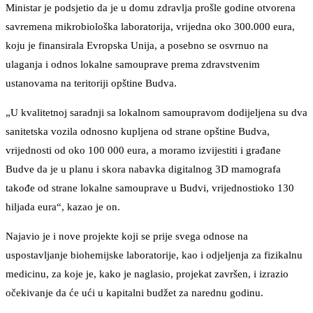
Ministar je podsjetio da je u domu zdravlja prošle godine otvorena
savremena mikrobiološka laboratorija, vrijedna oko 300.000 eura,
koju je finansirala Evropska Unija, a posebno se osvrnuo na
ulaganja i odnos lokalne samouprave prema zdravstvenim
ustanovama na teritoriji opštine Budva.
„U kvalitetnoj saradnji sa lokalnom samoupravom dodijeljena su dva
sanitetska vozila odnosno kupljena od strane opštine Budva,
vrijednosti od oko 100 000 eura, a moramo izvijestiti i građane
Budve da je u planu i skora nabavka digitalnog 3D mamografa
takođe od strane lokalne samouprave u Budvi, vrijednostioko 130
hiljada eura“, kazao je on.
Najavio je i nove projekte koji se prije svega odnose na
uspostavljanje biohemijske laboratorije, kao i odjeljenja za fizikalnu
medicinu, za koje je, kako je naglasio, projekat završen, i izrazio
očekivanje da će ući u kapitalni budžet za narednu godinu.