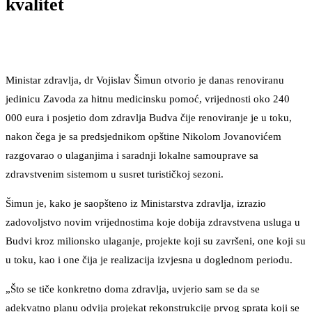
kvalitet
Ministar zdravlja, dr Vojislav Šimun otvorio je danas renoviranu
jedinicu Zavoda za hitnu medicinsku pomoć, vrijednosti oko 240
000 eura i posjetio dom zdravlja Budva čije renoviranje je u toku,
nakon čega je sa predsjednikom opštine Nikolom Jovanovićem
razgovarao o ulaganjima i saradnji lokalne samouprave sa
zdravstvenim sistemom u susret turističkoj sezoni.
Šimun je, kako je saopšteno iz Ministarstva zdravlja, izrazio
zadovoljstvo novim vrijednostima koje dobija zdravstvena usluga u
Budvi kroz milionsko ulaganje, projekte koji su završeni, one koji su
u toku, kao i one čija je realizacija izvjesna u doglednom periodu.
„Što se tiče konkretno doma zdravlja, uvjerio sam se da se
adekvatno planu odvija projekat rekonstrukcije prvog sprata koji se