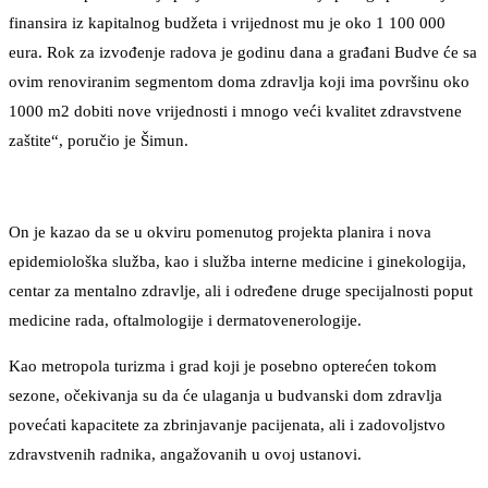
finansira iz kapitalnog budžeta i vrijednost mu je oko 1 100 000
eura. Rok za izvođenje radova je godinu dana a građani Budve će sa
ovim renoviranim segmentom doma zdravlja koji ima površinu oko
1000 m2 dobiti nove vrijednosti i mnogo veći kvalitet zdravstvene
zaštite“, poručio je Šimun.
On je kazao da se u okviru pomenutog projekta planira i nova
epidemiološka služba, kao i služba interne medicine i ginekologija,
centar za mentalno zdravlje, ali i određene druge specijalnosti poput
medicine rada, oftalmologije i dermatovenerologije.
Kao metropola turizma i grad koji je posebno opterećen tokom
sezone, očekivanja su da će ulaganja u budvanski dom zdravlja
povećati kapacitete za zbrinjavanje pacijenata, ali i zadovoljstvo
zdravstvenih radnika, angažovanih u ovoj ustanovi.