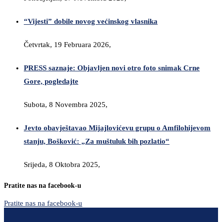
“Vijesti” dobile novog većinskog vlasnika
Četvrtak, 19 Februara 2026,
PRESS saznaje: Objavljen novi otro foto snimak Crne
Gore, pogledajte
Subota, 8 Novembra 2025,
Jevto obavještavao Mijajlovićevu grupu o Amfilohijevom
stanju, Bošković: „Za muštuluk bih pozlatio“
Srijeda, 8 Oktobra 2025,
Pratite nas na facebook-u
Pratite nas na facebook-u