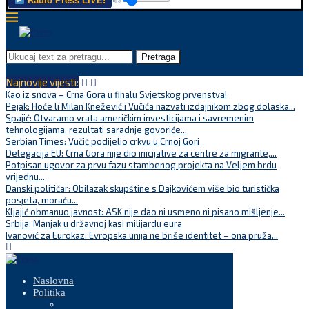
Radio Press LIVE!
Pretraga
Najnovije vijesti:
Kao iz snova – Crna Gora u finalu Svjetskog prvenstva!
Pejak: Hoće li Milan Knežević i Vučića nazvati izdajnikom zbog dolaska...
Spajić: Otvaramo vrata američkim investicijama i savremenim
tehnologijama, rezultati saradnje govoriće...
Serbian Times: Vučić podijelio crkvu u Crnoj Gori
Delegacija EU: Crna Gora nije dio inicijative za centre za migrante,...
Potpisan ugovor za prvu fazu stambenog projekta na Veljem brdu
vrijednu...
Danski političar: Obilazak skupštine s Dajkovićem više bio turistička
posjeta, moraću...
Kljajić obmanuo javnost: ASK nije dao ni usmeno ni pisano mišljenje...
Srbija: Manjak u državnoj kasi milijardu eura
Ivanović za Eurokaz: Evropska unija ne briše identitet – ona pruža...
Naslovna
Politika