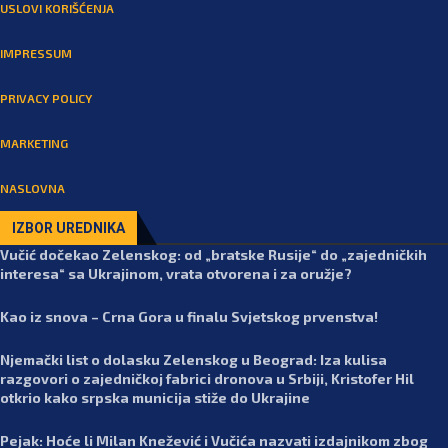
USLOVI KORIŠĆENJA
IMPRESSUM
PRIVACY POLICY
MARKETING
NASLOVNA
IZBOR UREDNIKA
Vučić dočekao Zelenskog: od „bratske Rusije“ do „zajedničkih
interesa“ sa Ukrajinom, vrata otvorena i za oružje?
Kao iz snova – Crna Gora u finalu Svjetskog prvenstva!
Njemački list o dolasku Zelenskog u Beograd: Iza kulisa
razgovori o zajedničkoj fabrici dronova u Srbiji, Kristofer Hil
otkrio kako srpska municija stiže do Ukrajine
Pejak: Hoće li Milan Knežević i Vučića nazvati izdajnikom zbog