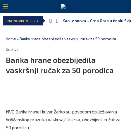
Kao iz snova – Crna Gora u finalu Sv
NAJNOVIJE VIJESTI:
Home
»
Banka hrane obezbijedila vaskršnji ručak za 50 porodica
Društvo
Banka hrane obezbijedila
vaskršnji ručak za 50 porodica
NVO Banka hrane i kuvar Žarko su, povodom obilježavanja
hrišćanskog praznika Vaskrsa/ Uskrsa
,
obezbijedili ručak za
50 porodica.