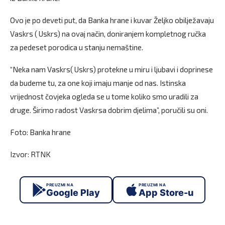
Ovo je po deveti put, da Banka hrane i kuvar Željko obilježavaju
Vaskrs ( Uskrs) na ovaj način, doniranjem kompletnog ručka
za pedeset porodica u stanju nemaštine.
“Neka nam Vaskrs( Uskrs) protekne u miru i ljubavi i doprinese
da budeme tu, za one koji imaju manje od nas. Istinska
vrijednost čovjeka ogleda se u tome koliko smo uradili za
druge. Širimo radost Vaskrsa dobrim djelima”, poručili su oni.
Foto: Banka hrane
Izvor: RTNK
PREUZMI NA
PREUZMI NA
Google Play
App Store-u