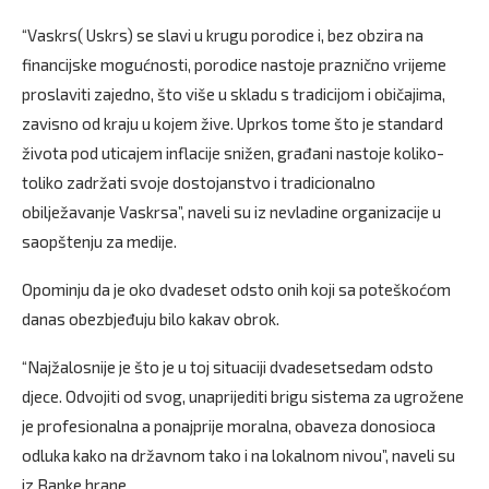
“Vaskrs( Uskrs) se slavi u krugu porodice i, bez obzira na
financijske mogućnosti, porodice nastoje praznično vrijeme
proslaviti zajedno, što više u skladu s tradicijom i običajima,
zavisno od kraju u kojem žive. Uprkos tome što je standard
života pod uticajem inflacije snižen, građani nastoje koliko-
toliko zadržati svoje dostojanstvo i tradicionalno
obilježavanje Vaskrsa”, naveli su iz nevladine organizacije u
saopštenju za medije.
Opominju da je oko dvadeset odsto onih koji sa poteškoćom
danas obezbjeđuju bilo kakav obrok.
“Najžalosnije je što je u toj situaciji dvadesetsedam odsto
djece. Odvojiti od svog, unaprijediti brigu sistema za ugrožene
je profesionalna a ponajprije moralna, obaveza donosioca
odluka kako na državnom tako i na lokalnom nivou”, naveli su
iz Banke hrane.