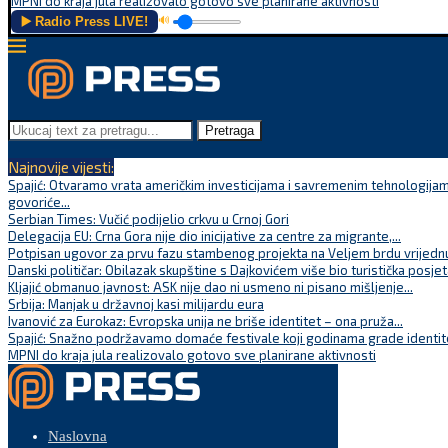
MPNI do kraja jula realizovalo gotovo sve planirane aktivnosti
▶️ Radio Press LIVE!
🔊
Pretraga
Najnovije vijesti:
Spajić: Otvaramo vrata američkim investicijama i savremenim tehnologijam
govoriće...
Serbian Times: Vučić podijelio crkvu u Crnoj Gori
Delegacija EU: Crna Gora nije dio inicijative za centre za migrante,...
Potpisan ugovor za prvu fazu stambenog projekta na Veljem brdu vrijednu
Danski političar: Obilazak skupštine s Dajkovićem više bio turistička posjet
Kljajić obmanuo javnost: ASK nije dao ni usmeno ni pisano mišljenje...
Srbija: Manjak u državnoj kasi milijardu eura
Ivanović za Eurokaz: Evropska unija ne briše identitet – ona pruža...
Spajić: Snažno podržavamo domaće festivale koji godinama grade identite
MPNI do kraja jula realizovalo gotovo sve planirane aktivnosti
Naslovna