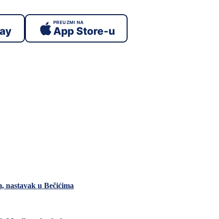
PREUZMI NA
lay
App Store-u
m, nastavak u Bečićima