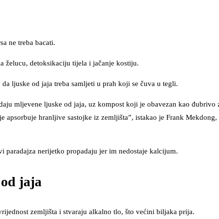
sa ne treba bacati.
 želucu, detoksikaciju tijela i jačanje kostiju.
a ljuske od jaja treba samljeti u prah koji se čuva u tegli.
daju mljevene ljuske od jaja, uz kompost koji je obavezan kao đubrivo z
lje apsorbuje hranljive sastojke iz zemljišta”, istakao je Frank Mekdong,
vi paradajza nerijetko propadaju jer im nedostaje kalcijum.
od jaja
ijednost zemljišta i stvaraju alkalno tlo, što većini biljaka prija.