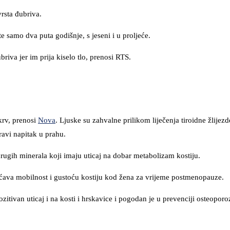
vrsta đubriva.
te samo dva puta godišnje, s jeseni i u proljeće.
briva jer im prija kiselo tlo, prenosi RTS.
 krv, prenosi
Nova
. Ljuske su zahvalne prilikom liječenja tiroidne žlijezd
ravi napitak u prahu.
drugih minerala koji imaju uticaj na dobar metabolizam kostiju.
većava mobilnost i gustoću kostiju kod žena za vrijeme postmenopauze.
zitivan uticaj i na kosti i hrskavice i pogodan je u prevenciji osteoporo