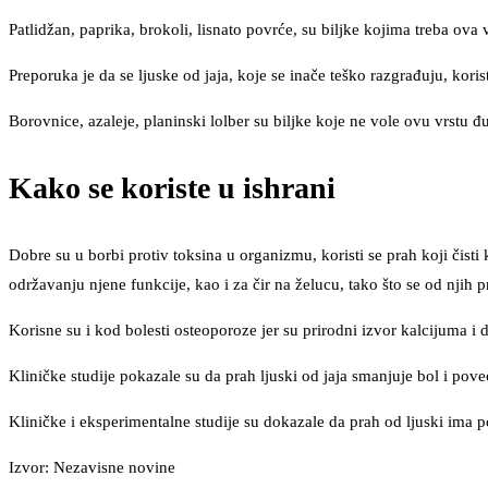
Patlidžan, paprika, brokoli, lisnato povrće, su biljke kojima treba ova 
Preporuka je da se ljuske od jaja, koje se inače teško razgrađuju, koris
Borovnice, azaleje, planinski lolber su biljke koje ne vole ovu vrstu đu
Kako se koriste u ishrani
Dobre su u borbi protiv toksina u organizmu, koristi se prah koji čisti
održavanju njene funkcije, kao i za čir na želucu, tako što se od njih p
Korisne su i kod bolesti osteoporoze jer su prirodni izvor kalcijuma i 
Kliničke studije pokazale su da prah ljuski od jaja smanjuje bol i po
Kliničke i eksperimentalne studije su dokazale da prah od ljuski ima po
Izvor: Nezavisne novine