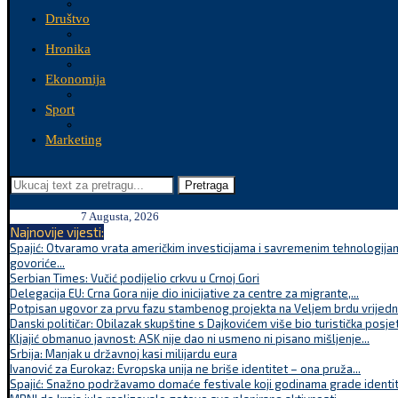
Društvo
Hronika
Ekonomija
Sport
Marketing
Pretraga
7 Augusta, 2026
Najnovije vijesti:
Spajić: Otvaramo vrata američkim investicijama i savremenim tehnologijam
govoriće...
Serbian Times: Vučić podijelio crkvu u Crnoj Gori
Delegacija EU: Crna Gora nije dio inicijative za centre za migrante,...
Potpisan ugovor za prvu fazu stambenog projekta na Veljem brdu vrijednu
Danski političar: Obilazak skupštine s Dajkovićem više bio turistička posjet
Kljajić obmanuo javnost: ASK nije dao ni usmeno ni pisano mišljenje...
Srbija: Manjak u državnoj kasi milijardu eura
Ivanović za Eurokaz: Evropska unija ne briše identitet – ona pruža...
Spajić: Snažno podržavamo domaće festivale koji godinama grade identite