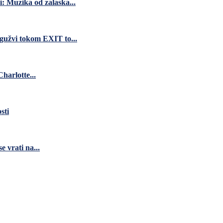
i: Muzika od zalaska...
 gužvi tokom EXIT to...
harlotte...
sti
 vrati na...