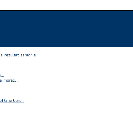
a, rezultati saradnje
...
a, moraću...
t Crne Gore...