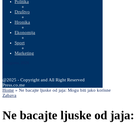
Politika
Društvo
Hronika
Ekonomija
Sport
Marketing
7 Augusta, 2026
@2025 - Copyright and All Right Reserved
Press.co.me
Home
»
Ne bacajte ljuske od jaja: Mogu biti jako korisne
Zabava
Ne bacajte ljuske od jaja