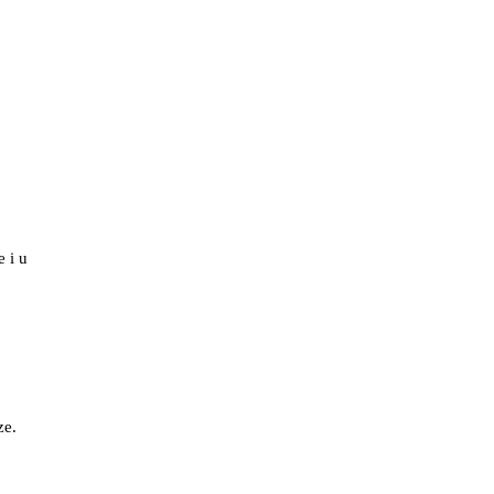
e i u
ze.