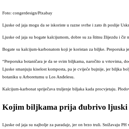
Foto: congerdesign/Pixabay
Ljuske od jaja mogu da se iskoriste u razne svrhe i zato ih poslije Uskr
Ljuske od jaja su bogate kalcijumom, dobre su za štitnu žlijezdu i čir na
Bogate su kalcijum-karbonatom koji je koristan za biljke. Preporuka je d
“Preporuka botaničara je da se svim biljkama, naročito u vrtovima, do
Ljuske smanjuju kiselost komposta, pa je cvijeće bujnije, jer biljka bo
botaniku u Arboretumu u Los Anđelesu.
Kalcijum-karbonat spriječava truljenje biljaka kada procvjetaju. Plodo
Kojim biljkama prija đubrivo ljuski 
Ljuske od jaja su najbolje za paradajz, jer on brzo truli. Snižavaju PH vr