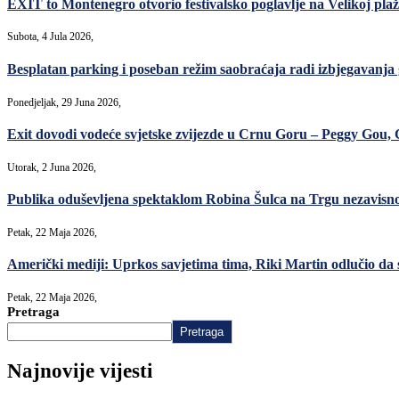
EXIT to Montenegro otvorio festivalsko poglavlje na Velikoj plaž
Subota, 4 Jula 2026,
Besplatan parking i poseban režim saobraćaja radi izbjegavanja
Ponedjeljak, 29 Juna 2026,
Exit dovodi vodeće svjetske zvijezde u Crnu Goru – Peggy Gou, C
Utorak, 2 Juna 2026,
Publika oduševljena spektaklom Robina Šulca na Trgu nezavisno
Petak, 22 Maja 2026,
Američki mediji: Uprkos savjetima tima, Riki Martin odlučio da se
Petak, 22 Maja 2026,
Pretraga
Pretraga
Najnovije vijesti