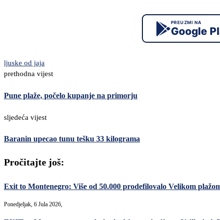
PREUZMI NA
Google P
ljuske od jaja
prethodna vijest
Pune plaže, počelo kupanje na primorju
sljedeća vijest
Baranin upecao tunu tešku 33 kilograma
Pročitajte još:
Exit to Montenegro: Više od 50.000 prodefilovalo Velikom plažo
Ponedjeljak, 6 Jula 2026,