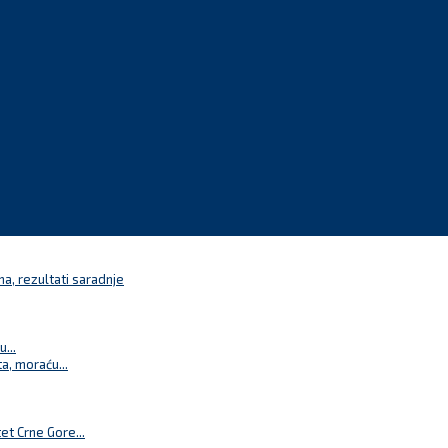
a, rezultati saradnje
...
a, moraću...
t Crne Gore...