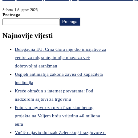
Subota, 1 Augusta 2026,
Pretraga
Pretraga
Najnovije vijesti
Delegacija EU: Crna Gora nije dio inicijative za
centre za migrante, to nije obaveza već
dobrovoljni aranžman
Uspjeh antimafija zakona zavisi od kapaciteta
institucija
Kreće obračun s internet prevarama: Pod
nadzorom sajtovi za trgovinu
Potpisan ugovor za prvu fazu stambenog
projekta na Veljem brdu vrijednu 40 miliona
eura
Vučić najavio dolazak Zelenskog i razgovore o