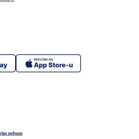
bolnicu.
PREUZMI NA
lay
App Store-u
drim nebom