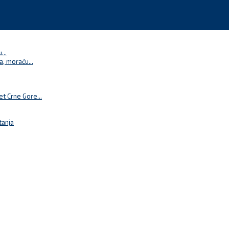
...
a, moraću...
t Crne Gore...
tanja