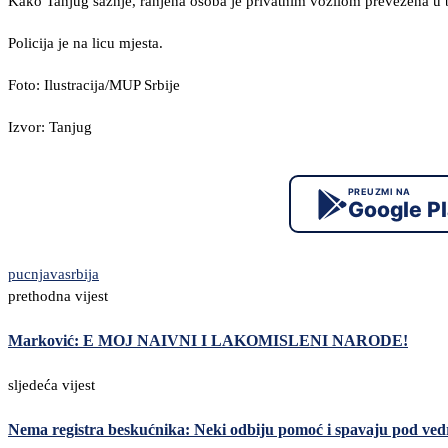
Kako Tanjug saznje, ranjena osoba je privatnim vozilom prevezena u 
Policija je na licu mjesta.
Foto: Ilustracija/MUP Srbije
Izvor: Tanjug
PREUZMI NA
Google P
pucnjava
srbija
prethodna vijest
Marković: E MOJ NAIVNI I LAKOMISLENI NARODE!
sljedeća vijest
Nema registra beskućnika: Neki odbiju pomoć i spavaju pod ve