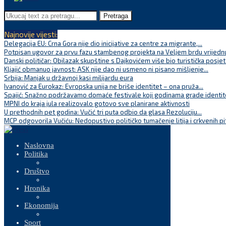
Pretraga
Najnovije vijesti:
Delegacija EU: Crna Gora nije dio inicijative za centre za migrante,...
Potpisan ugovor za prvu fazu stambenog projekta na Veljem brdu vrijednu
Danski političar: Obilazak skupštine s Dajkovićem više bio turistička posjet
Kljajić obmanuo javnost: ASK nije dao ni usmeno ni pisano mišljenje...
Srbija: Manjak u državnoj kasi milijardu eura
Ivanović za Eurokaz: Evropska unija ne briše identitet – ona pruža...
Spajić: Snažno podržavamo domaće festivale koji godinama grade identite
MPNI do kraja jula realizovalo gotovo sve planirane aktivnosti
U prethodnih pet godina: Vučić tri puta odbio da glasa Rezoluciju...
MCP odgovorila Vučiću: Nedopustivo političko tumačenje litija i crkvenih pi
Naslovna
Politika
Društvo
Hronika
Ekonomija
Sport