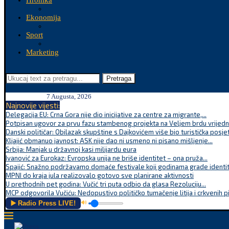
Hronika
Ekonomija
Sport
Marketing
Pretraga
7 Augusta, 2026
Najnovije vijesti:
Delegacija EU: Crna Gora nije dio inicijative za centre za migrante,...
Potpisan ugovor za prvu fazu stambenog projekta na Veljem brdu vrijednu
Danski političar: Obilazak skupštine s Dajkovićem više bio turistička posjet
Kljajić obmanuo javnost: ASK nije dao ni usmeno ni pisano mišljenje...
Srbija: Manjak u državnoj kasi milijardu eura
Ivanović za Eurokaz: Evropska unija ne briše identitet – ona pruža...
Spajić: Snažno podržavamo domaće festivale koji godinama grade identite
MPNI do kraja jula realizovalo gotovo sve planirane aktivnosti
U prethodnih pet godina: Vučić tri puta odbio da glasa Rezoluciju...
MCP odgovorila Vučiću: Nedopustivo političko tumačenje litija i crkvenih p
▶️ Radio Press LIVE!
🔊