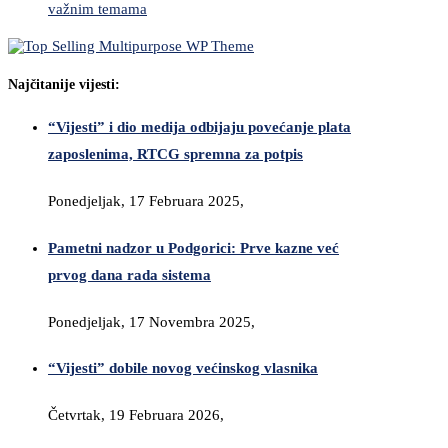
važnim temama
Najčitanije vijesti:
“Vijesti” i dio medija odbijaju povećanje plata
zaposlenima, RTCG spremna za potpis
Ponedjeljak, 17 Februara 2025,
Pametni nadzor u Podgorici: Prve kazne već
prvog dana rada sistema
Ponedjeljak, 17 Novembra 2025,
“Vijesti” dobile novog većinskog vlasnika
Četvrtak, 19 Februara 2026,