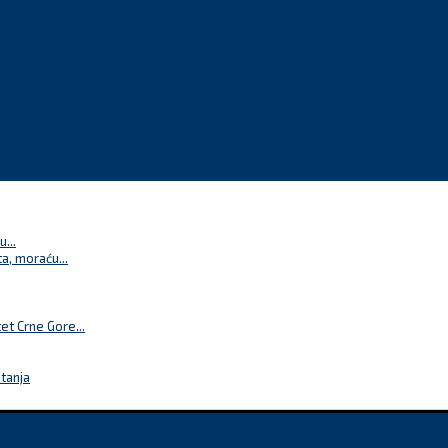
...
a, moraću...
t Crne Gore...
itanja