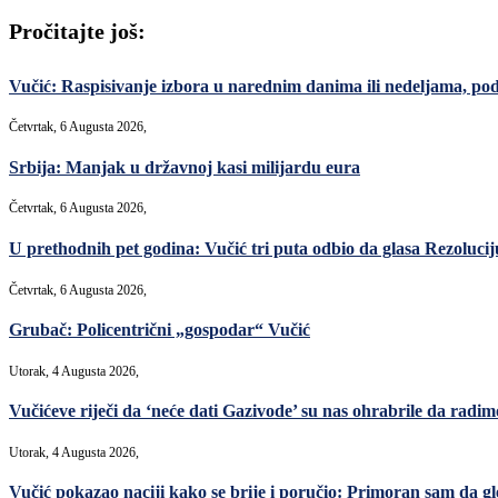
Pročitajte još:
Vučić: Raspisivanje izbora u narednim danima ili nedeljama, po
Četvrtak, 6 Augusta 2026,
Srbija: Manjak u državnoj kasi milijardu eura
Četvrtak, 6 Augusta 2026,
U prethodnih pet godina: Vučić tri puta odbio da glasa Rezoluciju
Četvrtak, 6 Augusta 2026,
Grubač: Policentrični „gospodar“ Vučić
Utorak, 4 Augusta 2026,
Vučićeve riječi da ‘neće dati Gazivode’ su nas ohrabrile da radimo,
Utorak, 4 Augusta 2026,
Vučić pokazao naciji kako se brije i poručio: Primoran sam da gl