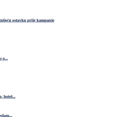
dnijeću ostavku prije kampanje
 o...
 hotel...
edam...