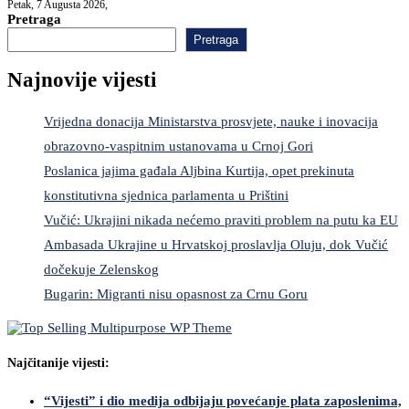
Petak, 7 Augusta 2026,
Pretraga
Pretraga
Najnovije vijesti
Vrijedna donacija Ministarstva prosvjete, nauke i inovacija
obrazovno-vaspitnim ustanovama u Crnoj Gori
Poslanica jajima gađala Aljbina Kurtija, opet prekinuta
konstitutivna sjednica parlamenta u Prištini
Vučić: Ukrajini nikada nećemo praviti problem na putu ka EU
Ambasada Ukrajine u Hrvatskoj proslavlja Oluju, dok Vučić
dočekuje Zelenskog
Bugarin: Migranti nisu opasnost za Crnu Goru
Najčitanije vijesti:
“Vijesti” i dio medija odbijaju povećanje plata zaposlenima,