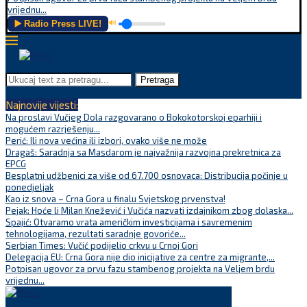
vrijednu...
▶️ Radio Press LIVE!
🔊
Pretraga
Najnovije vijesti:
Na proslavi Vučjeg Dola razgovarano o Bokokotorskoj eparhiji i
mogućem razrješenju...
Perić: Ili nova većina ili izbori, ovako više ne može
Dragaš: Saradnja sa Masdarom je najvažnija razvojna prekretnica za
EPCG
Besplatni udžbenici za više od 67.700 osnovaca: Distribucija počinje u
ponedjeljak
Kao iz snova – Crna Gora u finalu Svjetskog prvenstva!
Pejak: Hoće li Milan Knežević i Vučića nazvati izdajnikom zbog dolaska...
Spajić: Otvaramo vrata američkim investicijama i savremenim
tehnologijama, rezultati saradnje govoriće...
Serbian Times: Vučić podijelio crkvu u Crnoj Gori
Delegacija EU: Crna Gora nije dio inicijative za centre za migrante,...
Potpisan ugovor za prvu fazu stambenog projekta na Veljem brdu
vrijednu...