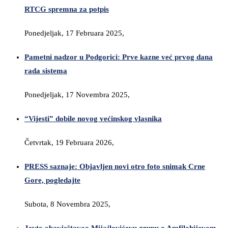
RTCG spremna za potpis
Ponedjeljak, 17 Februara 2025,
Pametni nadzor u Podgorici: Prve kazne već prvog dana
rada sistema
Ponedjeljak, 17 Novembra 2025,
“Vijesti” dobile novog većinskog vlasnika
Četvrtak, 19 Februara 2026,
PRESS saznaje: Objavljen novi otro foto snimak Crne
Gore, pogledajte
Subota, 8 Novembra 2025,
Jevto obavještavao Mijajlovićevu grupu o Amfilohijevom