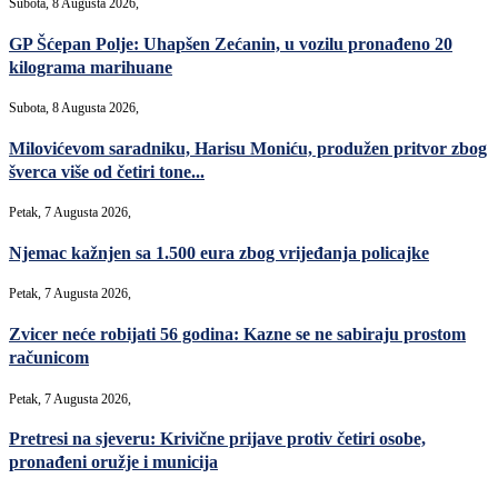
Subota, 8 Augusta 2026,
GP Šćepan Polje: Uhapšen Zećanin, u vozilu pronađeno 20
kilograma marihuane
Subota, 8 Augusta 2026,
Milovićevom saradniku, Harisu Moniću, produžen pritvor zbog
šverca više od četiri tone...
Petak, 7 Augusta 2026,
Njemac kažnjen sa 1.500 eura zbog vrijeđanja policajke
Petak, 7 Augusta 2026,
Zvicer neće robijati 56 godina: Kazne se ne sabiraju prostom
računicom
Petak, 7 Augusta 2026,
Pretresi na sjeveru: Krivične prijave protiv četiri osobe,
pronađeni oružje i municija