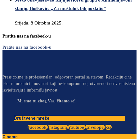
stanju, Bošković: „Za muštuluk bih pozlatio“
Srijeda, 8 Oktobra 2025,
Pratite nas na facebook-u
Pratite nas na facebook-u
Press.co.me je profesionalan, odgovoran portal sa stavom. Redakciju čine
iskusni urednici i novinari koji beskompromisno, otvoreno i nedvosmisleno
izvještavaju i informišu javnost.
Mi smo tu zbog Vas, čitamo se!
Društvene mreže
Facebook
Instagram
Youtube
Envelope
Rss
O nama