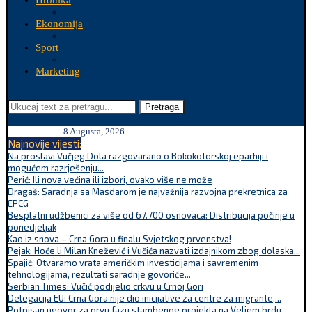
Hronika
Ekonomija
Sport
Marketing
Pretraga
8 Augusta, 2026
Najnovije vijesti:
Na proslavi Vučjeg Dola razgovarano o Bokokotorskoj eparhiji i
mogućem razrješenju...
Perić: Ili nova većina ili izbori, ovako više ne može
Dragaš: Saradnja sa Masdarom je najvažnija razvojna prekretnica za
EPCG
Besplatni udžbenici za više od 67.700 osnovaca: Distribucija počinje u
ponedjeljak
Kao iz snova – Crna Gora u finalu Svjetskog prvenstva!
Pejak: Hoće li Milan Knežević i Vučića nazvati izdajnikom zbog dolaska...
Spajić: Otvaramo vrata američkim investicijama i savremenim
tehnologijama, rezultati saradnje govoriće...
Serbian Times: Vučić podijelio crkvu u Crnoj Gori
Delegacija EU: Crna Gora nije dio inicijative za centre za migrante,...
Potpisan ugovor za prvu fazu stambenog projekta na Veljem brdu