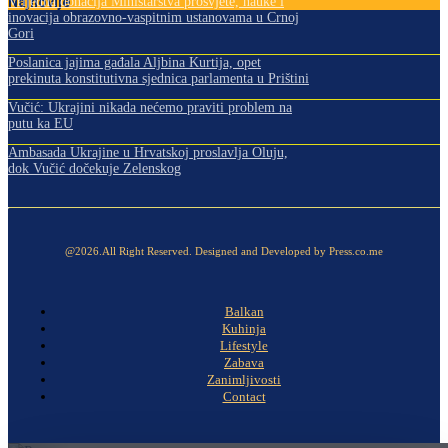
Najnovije
Vrijedna donacija Ministarstva prosvjete, nauke i
inovacija obrazovno-vaspitnim ustanovama u Crnoj
Gori
Poslanica jajima gađala Aljbina Kurtija, opet
prekinuta konstitutivna sjednica parlamenta u Prištini
Vučić: Ukrajini nikada nećemo praviti problem na
putu ka EU
Ambasada Ukrajine u Hrvatskoj proslavlja Oluju,
dok Vučić dočekuje Zelenskog
@2026.All Right Reserved. Designed and Developed by Press.co.me
Balkan
Kuhinja
Lifestyle
Zabava
Zanimljivosti
Contact