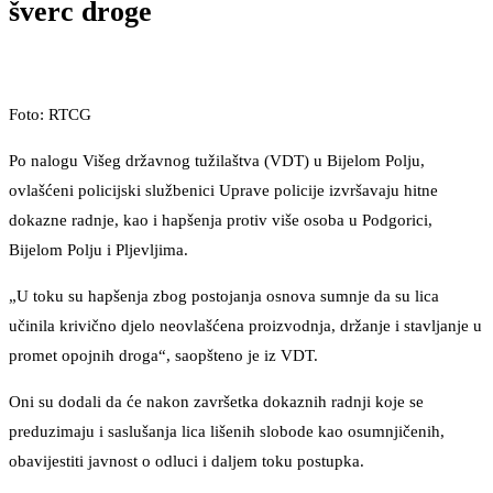
šverc droge
Foto: RTCG
Po nalogu Višeg državnog tužilaštva (VDT) u Bijelom Polju,
ovlašćeni policijski službenici Uprave policije izvršavaju hitne
dokazne radnje, kao i hapšenja protiv više osoba u Podgorici,
Bijelom Polju i Pljevljima.
„U toku su hapšenja zbog postojanja osnova sumnje da su lica
učinila krivično djelo neovlašćena proizvodnja, držanje i stavljanje u
promet opojnih droga“, saopšteno je iz VDT.
Oni su dodali da će nakon završetka dokaznih radnji koje se
preduzimaju i saslušanja lica lišenih slobode kao osumnjičenih,
obavijestiti javnost o odluci i daljem toku postupka.