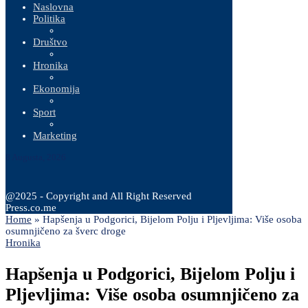
Naslovna
Politika
Društvo
Hronika
Ekonomija
Sport
Marketing
8 Augusta, 2026
@2025 - Copyright and All Right Reserved
Press.co.me
Home
»
Hapšenja u Podgorici, Bijelom Polju i Pljevljima: Više osoba
osumnjičeno za šverc droge
Hronika
Hapšenja u Podgorici, Bijelom Polju i
Pljevljima: Više osoba osumnjičeno za