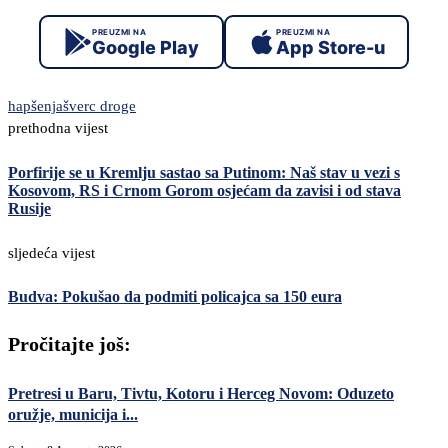
PREUZMI NA
PREUZMI NA
Google Play
App Store-u
hapšenja
šverc droge
prethodna vijest
Porfirije se u Kremlju sastao sa Putinom: Naš stav u vezi s
Kosovom, RS i Crnom Gorom osjećam da zavisi i od stava
Rusije
sljedeća vijest
Budva: Pokušao da podmiti policajca sa 150 eura
Pročitajte još:
Pretresi u Baru, Tivtu, Kotoru i Herceg Novom: Oduzeto
oružje, municija i...