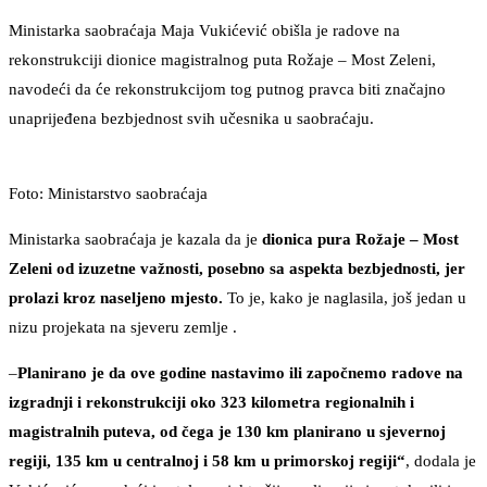
Ministarka saobraćaja Maja Vukićević obišla je radove na
rekonstrukciji dionice magistralnog puta Rožaje – Most Zeleni,
navodeći da će rekonstrukcijom tog putnog pravca biti značajno
unaprijeđena bezbjednost svih učesnika u saobraćaju.
Foto: Ministarstvo saobraćaja
Ministarka saobraćaja je kazala da je
dionica pura Rožaje – Most
Zeleni od izuzetne važnosti, posebno sa aspekta bezbjednosti, jer
prolazi kroz naseljeno mjesto.
To je, kako je naglasila, još jedan u
nizu projekata na sjeveru zemlje .
–
Planirano je da ove godine nastavimo ili započnemo radove na
izgradnji i rekonstrukciji oko 323 kilometra regionalnih i
magistralnih puteva, od čega je 130 km planirano u sjevernoj
regiji, 135 km u centralnoj i 58 km u primorskoj regiji“
, dodala je