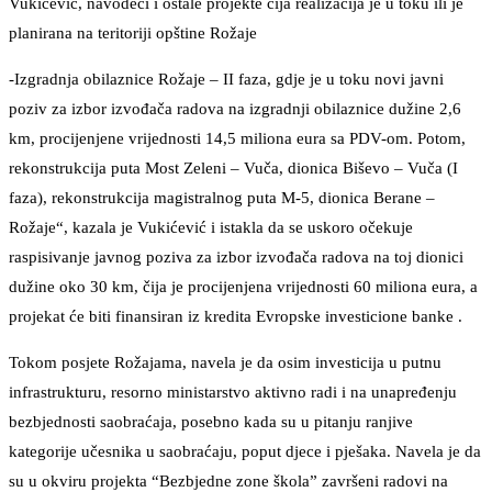
Vukićević, navodeći i ostale projekte čija realizacija je u toku ili je
planirana na teritoriji opštine Rožaje
-Izgradnja obilaznice Rožaje – II faza, gdje je u toku novi javni
poziv za izbor izvođača radova na izgradnji obilaznice dužine 2,6
km, procijenjene vrijednosti 14,5 miliona eura sa PDV-om. Potom,
rekonstrukcija puta Most Zeleni – Vuča, dionica Biševo – Vuča (I
faza), rekonstrukcija magistralnog puta M-5, dionica Berane –
Rožaje“, kazala je Vukićević i istakla da se uskoro očekuje
raspisivanje javnog poziva za izbor izvođača radova na toj dionici
dužine oko 30 km, čija je procijenjena vrijednosti 60 miliona eura, a
projekat će biti finansiran iz kredita Evropske investicione banke .
Tokom posjete Rožajama, navela je da osim investicija u putnu
infrastrukturu, resorno ministarstvo aktivno radi i na unapređenju
bezbjednosti saobraćaja, posebno kada su u pitanju ranjive
kategorije učesnika u saobraćaju, poput djece i pješaka. Navela je da
su u okviru projekta “Bezbjedne zone škola” završeni radovi na