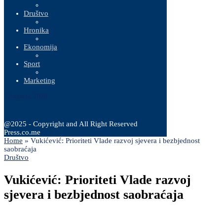
Društvo
Hronika
Ekonomija
Sport
Marketing
7 Augusta, 2026
@2025 - Copyright and All Right Reserved
Press.co.me
Home
»
Vukićević: Prioriteti Vlade razvoj sjevera i bezbjednost
saobraćaja
Društvo
Vukićević: Prioriteti Vlade razvoj
sjevera i bezbjednost saobraćaja