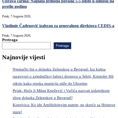
Uprava carina: Naplata prihoda porasla 5,5 odsto u odnosu na
prošlu godinu
Petak, 7 Augusta 2026,
Vladimir Čađenović izabran za generalnog direktora CEDIS-a
Petak, 7 Augusta 2026,
Pretraga
Pretraga
Najnovije vijesti
Njemački list o dolasku Zelenskog u Beograd: Iza kulisa
razgovori o zajedničkoj fabrici dronova u Srbiji, Kristofer Hil
otkrio kako srpska municija stiže do Ukrajine
Pejak: Hoće li Milan Knežević i Vučića nazvati izdajnikom
zbog dolaska Zelenskog u Beograd?
Koprivica: Ko ide Amfilohijevim putem, ne skreće sa Hristove
staze!