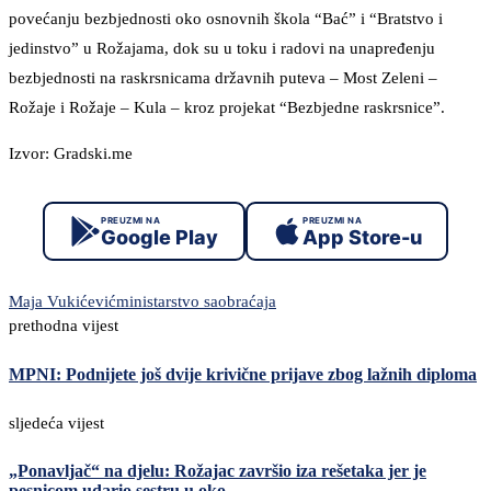
povećanju bezbjednosti oko osnovnih škola “Bać” i “Bratstvo i
jedinstvo” u Rožajama, dok su u toku i radovi na unapređenju
bezbjednosti na raskrsnicama državnih puteva – Most Zeleni –
Rožaje i Rožaje – Kula – kroz projekat “Bezbjedne raskrsnice”.
Izvor: Gradski.me
PREUZMI NA
PREUZMI NA
Google Play
App Store-u
Maja Vukićević
ministarstvo saobraćaja
prethodna vijest
MPNI: Podnijete još dvije krivične prijave zbog lažnih diploma
sljedeća vijest
„Ponavljač“ na djelu: Rožajac završio iza rešetaka jer je
pesnicom udario sestru u oko