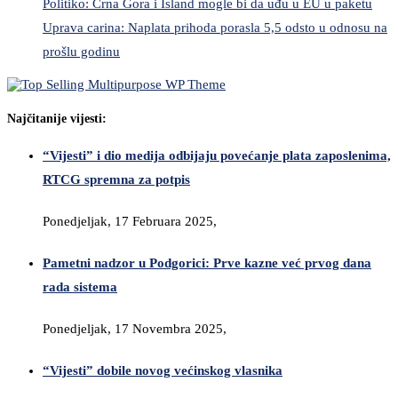
Politiko: Crna Gora i Island mogle bi da uđu u EU u paketu
Uprava carina: Naplata prihoda porasla 5,5 odsto u odnosu na
prošlu godinu
Najčitanije vijesti:
“Vijesti” i dio medija odbijaju povećanje plata zaposlenima,
RTCG spremna za potpis
Ponedjeljak, 17 Februara 2025,
Pametni nadzor u Podgorici: Prve kazne već prvog dana
rada sistema
Ponedjeljak, 17 Novembra 2025,
“Vijesti” dobile novog većinskog vlasnika