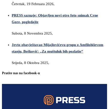
Četvrtak, 19 Februara 2026,
PRESS saznaje: Objavljen novi otro foto snimak Crne
Gore, pogledajte
Subota, 8 Novembra 2025,
Jevto obavještavao Mijajlovićevu grupu o Amfilohijevom
stanju, Bošković: „Za muštuluk bih pozlatio“
Srijeda, 8 Oktobra 2025,
Pratite nas na facebook-u