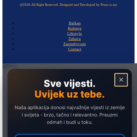
@2026.All Right Reserved. Designed and Developed by Press.co.me
Balkan
Kuhinja
Lifestyle
Zabava
Zanimljivosti
Contact
Naslovna
×
Sve vijesti.
Politika
Uvijek uz tebe.
Društvo
Hronika
Naša aplikacija donosi najvažnije vijesti iz zemlje
Ekonomija
i svijeta - brzo, tačno i relevantno. Preuzmi
odmah i budi u toku.
Sport
Marketing