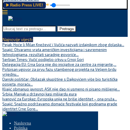
▶️ Radio Press LIVE!
🔊
Pretraga
Najnovije vijesti:
Pejak: Hoće li Milan Knežević i Vučića nazvati izdajnikom zbog dolaska...
Spajić: Otvaramo vrata američkim investicijama i savremenim
tehnologijama, rezultati saradnje govoriće...
Serbian Times: Vučić podijelio crkvu u Crnoj Gori
Delegacija EU: Crna Gora nije dio inicijative za centre za migrante,...
Potpisan ugovor za prvu fazu stambenog projekta na Veljem brdu
vrijednu...
Danski političar: Obilazak skupštine s Dajkovićem više bio turistička
posjeta, moraću...
Kljajić obmanuo javnost: ASK nije dao ni usmeno ni pisano mišljenje...
Srbija: Manjak u državnoj kasi milijardu eura
Ivanović za Eurokaz: Evropska unija ne briše identitet – ona pruža...
Spajić: Snažno podržavamo domaće festivale koji godinama grade
identitet Crne Gore...
Naslovna
Politika