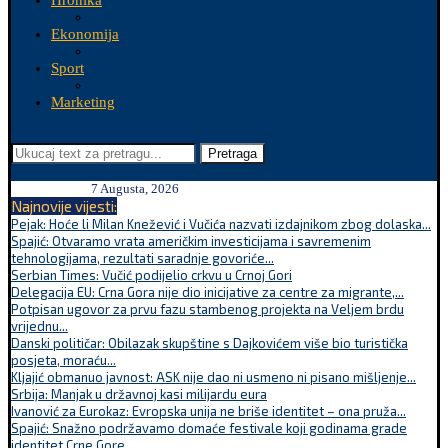
Hronika
Ekonomija
Sport
Marketing
Pretraga
7 Augusta, 2026
Najnovije vijesti:
Pejak: Hoće li Milan Knežević i Vučića nazvati izdajnikom zbog dolaska...
Spajić: Otvaramo vrata američkim investicijama i savremenim
tehnologijama, rezultati saradnje govoriće...
Serbian Times: Vučić podijelio crkvu u Crnoj Gori
Delegacija EU: Crna Gora nije dio inicijative za centre za migrante,...
Potpisan ugovor za prvu fazu stambenog projekta na Veljem brdu
vrijednu...
Danski političar: Obilazak skupštine s Dajkovićem više bio turistička
posjeta, moraću...
Kljajić obmanuo javnost: ASK nije dao ni usmeno ni pisano mišljenje...
Srbija: Manjak u državnoj kasi milijardu eura
Ivanović za Eurokaz: Evropska unija ne briše identitet – ona pruža...
Spajić: Snažno podržavamo domaće festivale koji godinama grade
identitet Crne Gore...