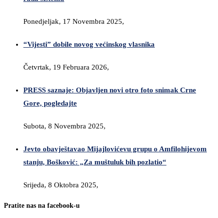
Ponedjeljak, 17 Novembra 2025,
“Vijesti” dobile novog većinskog vlasnika
Četvrtak, 19 Februara 2026,
PRESS saznaje: Objavljen novi otro foto snimak Crne
Gore, pogledajte
Subota, 8 Novembra 2025,
Jevto obavještavao Mijajlovićevu grupu o Amfilohijevom
stanju, Bošković: „Za muštuluk bih pozlatio“
Srijeda, 8 Oktobra 2025,
Pratite nas na facebook-u