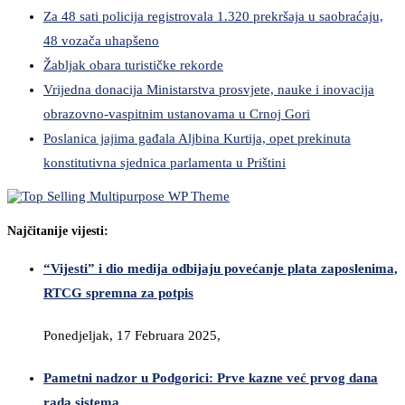
Za 48 sati policija registrovala 1.320 prekršaja u saobraćaju,
48 vozača uhapšeno
Žabljak obara turističke rekorde
Vrijedna donacija Ministarstva prosvjete, nauke i inovacija
obrazovno-vaspitnim ustanovama u Crnoj Gori
Poslanica jajima gađala Aljbina Kurtija, opet prekinuta
konstitutivna sjednica parlamenta u Prištini
Najčitanije vijesti:
“Vijesti” i dio medija odbijaju povećanje plata zaposlenima,
RTCG spremna za potpis
Ponedjeljak, 17 Februara 2025,
Pametni nadzor u Podgorici: Prve kazne već prvog dana
rada sistema