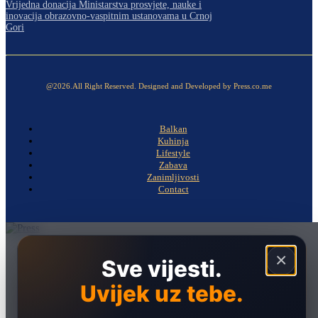
Vrijedna donacija Ministarstva prosvjete, nauke i
inovacija obrazovno-vaspitnim ustanovama u Crnoj
Gori
@2026.All Right Reserved. Designed and Developed by Press.co.me
Balkan
Kuhinja
Lifestyle
Zabava
Zanimljivosti
Contact
Naslovna
×
Sve vijesti.
Politika
Uvijek uz tebe.
Društvo
Hronika