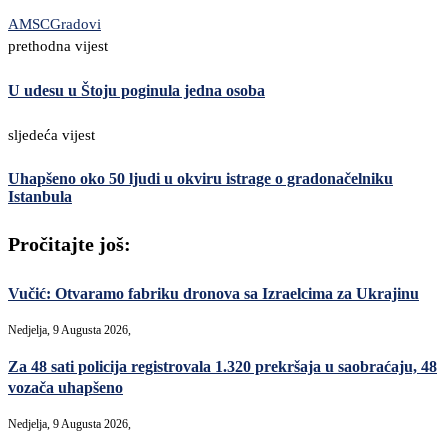
AMSCG
radovi
prethodna vijest
U udesu u Štoju poginula jedna osoba
sljedeća vijest
Uhapšeno oko 50 ljudi u okviru istrage o gradonačelniku
Istanbula
Pročitajte još:
Vučić: Otvaramo fabriku dronova sa Izraelcima za Ukrajinu
Nedjelja, 9 Augusta 2026,
Za 48 sati policija registrovala 1.320 prekršaja u saobraćaju, 48
vozača uhapšeno
Nedjelja, 9 Augusta 2026,