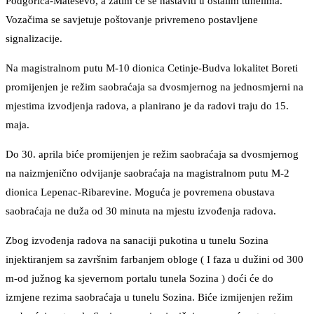
Podgorica-Mateševo, a zatim će se nastaviti u ostalim tunelima.
Vozačima se savjetuje poštovanje privremeno postavljene
signalizacije.
Na magistralnom putu M-10 dionica Cetinje-Budva lokalitet Boreti
promijenjen je režim saobraćaja sa dvosmjernog na jednosmjerni na
mjestima izvodjenja radova, a planirano je da radovi traju do 15.
maja.
Do 30. aprila biće promijenjen je režim saobraćaja sa dvosmjernog
na naizmjenično odvijanje saobraćaja na magistralnom putu M-2
dionica Lepenac-Ribarevine. Moguća je povremena obustava
saobraćaja ne duža od 30 minuta na mjestu izvođenja radova.
Zbog izvođenja radova na sanaciji pukotina u tunelu Sozina
injektiranjem sa završnim farbanjem obloge ( I faza u dužini od 300
m-od južnog ka sjevernom portalu tunela Sozina ) doći će do
izmjene rezima saobraćaja u tunelu Sozina. Biće izmijenjen režim