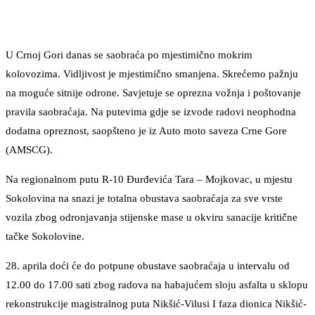
U Crnoj Gori danas se saobraća po mjestimično mokrim
kolovozima. Vidljivost je mjestimično smanjena. Skrećemo pažnju
na moguće sitnije odrone. Savjetuje se oprezna vožnja i poštovanje
pravila saobraćaja. Na putevima gdje se izvode radovi neophodna
dodatna opreznost, saopšteno je iz Auto moto saveza Crne Gore
(AMSCG).
Na regionalnom putu R-10 Đurđevića Tara – Mojkovac, u mjestu
Sokolovina na snazi je totalna obustava saobraćaja za sve vrste
vozila zbog odronjavanja stijenske mase u okviru sanacije kritične
tačke Sokolovine.
28. aprila doći će do potpune obustave saobraćaja u intervalu od
12.00 do 17.00 sati zbog radova na habajućem sloju asfalta u sklopu
rekonstrukcije magistralnog puta Nikšić-Vilusi I faza dionica Nikšić-