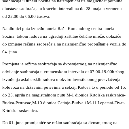
saobraćaja u tunelu Sozina na naizmjenični uz mogućnost potpune
obustave saobraćaja u kracćim intervalima do 28. maja u vremenu
od 22.00 do 06.00 časova.
Na dionici puta između tunela Raš i Komandnog centra tunela
Sozina, tokom radova na ugradnji zaštitne čelične mreže, dolaziće
do izmjene režima saobraćaja na naizmjenično propuštanje vozila do
04. juna.
Promjena je režima saobraćaja sa dvosmjernog na naizmjenično
odvijanje saobraćaja u vremenskom intervalu ot 07.00-19.00h zbog
izvođenja asfalterskih radova u okviru investicionog presvlačenja
kolovoza na državnim putevima u sekciji Kotor i to u periodu od 15.
do 25. aprila na magistralnom putu M-1 dionica Krtolska raskrsnica-
Budva-Petrovac,M-10 dionica Cetinje-Budva i M-11 Lepetani-Tivat-
Krtolska raskrsnica.
Do 01. juna promijeniće se režim saobraćaja sa dvosmjernog na