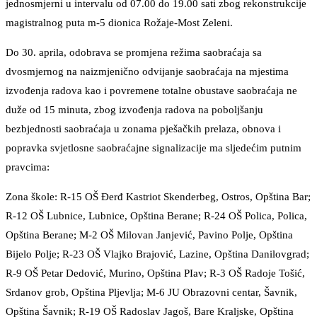
jednosmjerni u intervalu od 07.00 do 19.00 sati zbog rekonstrukcije
magistralnog puta m-5 dionica Rožaje-Most Zeleni.
Do 30. aprila, odobrava se promjena režima saobraćaja sa
dvosmjernog na naizmjenično odvijanje saobraćaja na mjestima
izvođenja radova kao i povremene totalne obustave saobraćaja ne
duže od 15 minuta, zbog izvođenja radova na poboljšanju
bezbjednosti saobraćaja u zonama pješačkih prelaza, obnova i
popravka svjetlosne saobraćajne signalizacije ma sljedećim putnim
pravcima:
Zona škole: R-15 OŠ Đerđ Kastriot Skenderbeg, Ostros, Opština Bar;
R-12 OŠ Lubnice, Lubnice, Opština Berane; R-24 OŠ Polica, Polica,
Opština Berane; M-2 OŠ Milovan Janjević, Pavino Polje, Opština
Bijelo Polje; R-23 OŠ Vlajko Brajović, Lazine, Opština Danilovgrad;
R-9 OŠ Petar Dedović, Murino, Opština PIav; R-3 OŠ Radoje Tošić,
Srdanov grob, Opština Pljevlja; M-6 JU Obrazovni centar, Šavnik,
Opština Šavnik; R-19 OŠ Radoslav Jagoš, Bare Kraljske, Opština