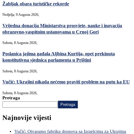
Žabljak obara turističke rekorde
Nedjelja, 9 Augusta 2026,
Vrijedna donacija Ministarstva prosvjete, nauke i inovacija
obrazovno-vaspitnim ustanovama u Crnoj Gori
Subota, 8 Augusta 2026,
Poslanica jajima gađala Aljbina Kurtija, opet prekinuta
konstitutivna sjednica parlamenta u Prištini
Subota, 8 Augusta 2026,
Vučić: Ukrajini nikada nećemo praviti problem na putu ka EU
Subota, 8 Augusta 2026,
Pretraga
Pretraga
Najnovije vijesti
Vučić: Otvaramo fabriku dronova sa Izraelcima za Ukrajinu