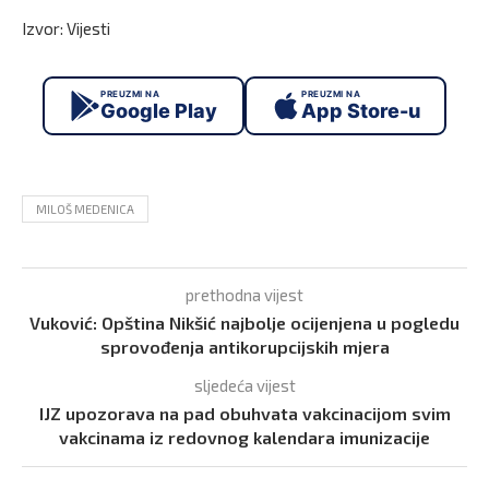
Izvor: Vijesti
PREUZMI NA
PREUZMI NA
Google Play
App Store-u
MILOŠ MEDENICA
prethodna vijest
Vuković: Opština Nikšić najbolje ocijenjena u pogledu
sprovođenja antikorupcijskih mjera
sljedeća vijest
IJZ upozorava na pad obuhvata vakcinacijom svim
vakcinama iz redovnog kalendara imunizacije