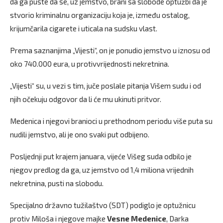
da ga puste da se, uz jemstvo, brani sa slobode optužbi da je
stvorio kriminalnu organizaciju koja je, između ostalog,
krijumčarila cigarete i uticala na sudsku vlast.
Prema saznanjima „Vijesti“, on je ponudio jemstvo u iznosu od
oko 740.000 eura, u protivvrijednosti nekretnina.
„Vijesti“ su, u vezi s tim, juče poslale pitanja Višem sudu i od
njih očekuju odgovor da li će mu ukinuti pritvor.
Medenica i njegovi branioci u prethodnom periodu više puta su
nudili jemstvo, ali je ono svaki put odbijeno.
Posljednji put krajem januara, vijeće Višeg suda odbilo je
njegov predlog da ga, uz jemstvo od 1,4 miliona vrijednih
nekretnina, pusti na slobodu.
Specijalno državno tužilaštvo (SDT) podiglo je optužnicu
protiv Miloša i njegove majke
Vesne Medenice
, Darka