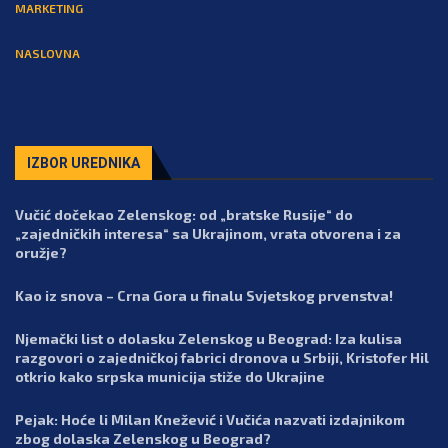
MARKETING
NASLOVNA
IZBOR UREDNIKA
Vučić dočekao Zelenskog: od „bratske Rusije“ do
„zajedničkih interesa“ sa Ukrajinom, vrata otvorena i za
oružje?
Kao iz snova – Crna Gora u finalu Svjetskog prvenstva!
Njemački list o dolasku Zelenskog u Beograd: Iza kulisa
razgovori o zajedničkoj fabrici dronova u Srbiji, Kristofer Hil
otkrio kako srpska municija stiže do Ukrajine
Pejak: Hoće li Milan Knežević i Vučića nazvati izdajnikom
zbog dolaska Zelenskog u Beograd?