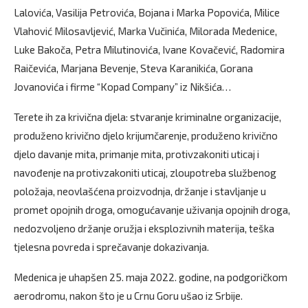
Lalovića, Vasilija Petrovića, Bojana i Marka Popovića, Milice
Vlahović Milosavljević, Marka Vučinića, Milorada Medenice,
Luke Bakoča, Petra Milutinovića, Ivane Kovačević, Radomira
Raičevića, Marjana Bevenje, Steva Karanikića, Gorana
Jovanovića i firme “Kopad Company” iz Nikšića…
Terete ih za krivična djela: stvaranje kriminalne organizacije,
produženo krivično djelo krijumčarenje, produženo krivično
djelo davanje mita, primanje mita, protivzakoniti uticaj i
navođenje na protivzakoniti uticaj, zloupotreba službenog
položaja, neovlašćena proizvodnja, držanje i stavljanje u
promet opojnih droga, omogućavanje uživanja opojnih droga,
nedozvoljeno držanje oružja i eksplozivnih materija, teška
tjelesna povreda i sprečavanje dokazivanja.
Medenica je uhapšen 25. maja 2022. godine, na podgoričkom
aerodromu, nakon što je u Crnu Goru ušao iz Srbije.