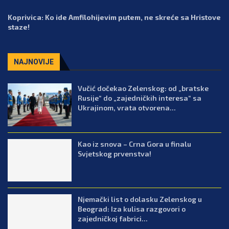
Koprivica: Ko ide Amfilohijevim putem, ne skreće sa Hristove
staze!
NAJNOVIJE
Vučić dočekao Zelenskog: od „bratske
Rusije“ do „zajedničkih interesa“ sa
Ukrajinom, vrata otvorena...
Kao iz snova – Crna Gora u finalu
Svjetskog prvenstva!
Njemački list o dolasku Zelenskog u
Beograd: Iza kulisa razgovori o
zajedničkoj fabrici...