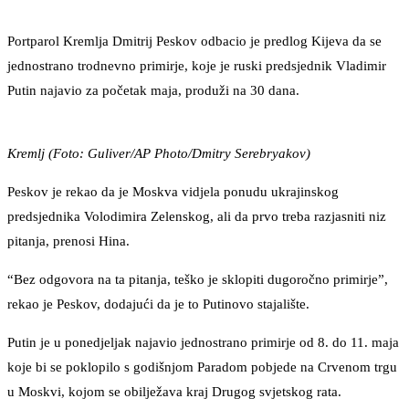
Portparol Kremlja Dmitrij Peskov odbacio je predlog Kijeva da se
jednostrano trodnevno primirje, koje je ruski predsjednik Vladimir
Putin najavio za početak maja, produži na 30 dana.
Kremlj (Foto: Guliver/AP Photo/Dmitry Serebryakov)
Peskov je rekao da je Moskva vidjela ponudu ukrajinskog
predsjednika Volodimira Zelenskog, ali da prvo treba razjasniti niz
pitanja, prenosi Hina.
“Bez odgovora na ta pitanja, teško je sklopiti dugoročno primirje”,
rekao je Peskov, dodajući da je to Putinovo stajalište.
Putin je u ponedjeljak najavio jednostrano primirje od 8. do 11. maja
koje bi se poklopilo s godišnjom Paradom pobjede na Crvenom trgu
u Moskvi, kojom se obilježava kraj Drugog svjetskog rata.