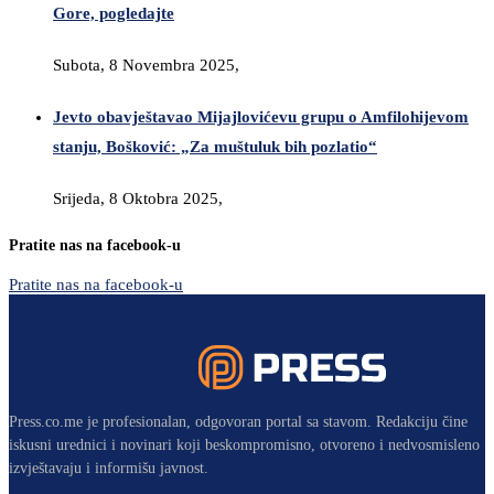
Gore, pogledajte
Subota, 8 Novembra 2025,
Jevto obavještavao Mijajlovićevu grupu o Amfilohijevom
stanju, Bošković: „Za muštuluk bih pozlatio“
Srijeda, 8 Oktobra 2025,
Pratite nas na facebook-u
Pratite nas na facebook-u
Press.co.me je profesionalan, odgovoran portal sa stavom. Redakciju čine
iskusni urednici i novinari koji beskompromisno, otvoreno i nedvosmisleno
izvještavaju i informišu javnost.