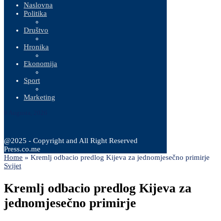
Naslovna
Politika
Društvo
Hronika
Ekonomija
Sport
Marketing
9 Augusta, 2026
@2025 - Copyright and All Right Reserved
Press.co.me
Home
»
Kremlj odbacio predlog Kijeva za jednomjesečno primirje
Svijet
Kremlj odbacio predlog Kijeva za
jednomjesečno primirje