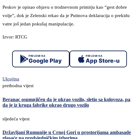
Peskov je opisao objavu o trodnevnom primirju kao “gest dobre
volje”, dok je Zelenski rekao da je Putinova deklaracija o prekidu
vatre još jedan pokušaj manipulacije.
Izvor: RTCG
PREUZMI NA
PREUZMI NA
Google Play
App Store-u
Ukrajina
prethodna vijest
Beranac osumnjičen da je ukrao vozilo, sletio sa kolovoza, pa
da je iz kruga fabrike ukrao drugo vozilo
sljedeća vijest
Državljani Rumunije u Crnoj Gori u prostorijama ambasade
glasaće na predsjedničkim izborima