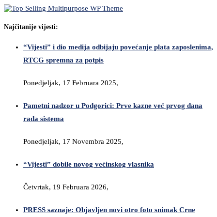
Najčitanije vijesti:
“Vijesti” i dio medija odbijaju povećanje plata zaposlenima,
RTCG spremna za potpis
Ponedjeljak, 17 Februara 2025,
Pametni nadzor u Podgorici: Prve kazne već prvog dana
rada sistema
Ponedjeljak, 17 Novembra 2025,
“Vijesti” dobile novog većinskog vlasnika
Četvrtak, 19 Februara 2026,
PRESS saznaje: Objavljen novi otro foto snimak Crne