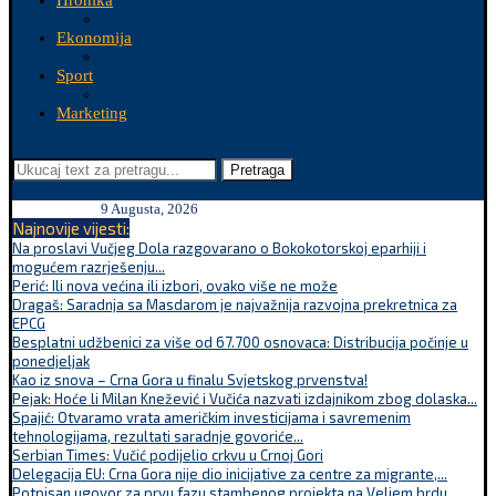
Hronika
Ekonomija
Sport
Marketing
Pretraga
9 Augusta, 2026
Najnovije vijesti:
Na proslavi Vučjeg Dola razgovarano o Bokokotorskoj eparhiji i
mogućem razrješenju...
Perić: Ili nova većina ili izbori, ovako više ne može
Dragaš: Saradnja sa Masdarom je najvažnija razvojna prekretnica za
EPCG
Besplatni udžbenici za više od 67.700 osnovaca: Distribucija počinje u
ponedjeljak
Kao iz snova – Crna Gora u finalu Svjetskog prvenstva!
Pejak: Hoće li Milan Knežević i Vučića nazvati izdajnikom zbog dolaska...
Spajić: Otvaramo vrata američkim investicijama i savremenim
tehnologijama, rezultati saradnje govoriće...
Serbian Times: Vučić podijelio crkvu u Crnoj Gori
Delegacija EU: Crna Gora nije dio inicijative za centre za migrante,...
Potpisan ugovor za prvu fazu stambenog projekta na Veljem brdu