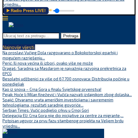
vrijednu...
▶️ Radio Press LIVE!
🔊
Pretraga
Najnovije vijesti:
Na proslavi Vučjeg Dola razgovarano o Bokokotorskoj eparhiji i
mogućem razrješenju...
Perić: Ili nova većina ili izbori, ovako više ne može
Dragaš: Saradnja sa Masdarom je najvažnija razvojna prekretnica za
EPCG
Besplatni udžbenici za više od 67.700 osnovaca: Distribucija počinje u
ponedjeljak
Kao iz snova – Crna Gora u finalu Svjetskog prvenstva!
Pejak: Hoće li Milan Knežević i Vučića nazvati izdajnikom zbog dolaska...
Spajić: Otvaramo vrata američkim investicijama i savremenim
tehnologijama, rezultati saradnje govoriće...
Serbian Times: Vučić podijelio crkvu u Crnoj Gori
Delegacija EU: Crna Gora nije dio inicijative za centre za migrante,...
Potpisan ugovor za prvu fazu stambenog projekta na Veljem brdu
vrijednu...