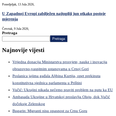
Ponedjeljak, 13 Jula 2026,
U Zapadnoj Evropi zabilježen najtopliji jun otkako postoje
mjerenja
Četvrtak, 9 Jula 2026,
Pretraga
Pretraga
Najnovije vijesti
Vrijedna donacija Ministarstva prosvjete, nauke i inovacija
obrazovno-vaspitnim ustanovama u Crnoj Gori
Poslanica jajima gađala Aljbina Kurtija, opet prekinuta
konstitutivna sjednica parlamenta u Prištini
Vučić: Ukrajini nikada nećemo praviti problem na putu ka EU
Ambasada Ukrajine u Hrvatskoj proslavlja Oluju, dok Vučić
dočekuje Zelenskog
Bugarin: Migranti nisu opasnost za Crnu Goru