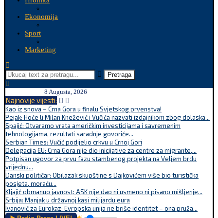
Hronika
Ekonomija
Sport
Marketing
Pretraga
8 Augusta, 2026
Najnovije vijesti:
Kao iz snova – Crna Gora u finalu Svjetskog prvenstva!
Pejak: Hoće li Milan Knežević i Vučića nazvati izdajnikom zbog dolaska...
Spajić: Otvaramo vrata američkim investicijama i savremenim
tehnologijama, rezultati saradnje govoriće...
Serbian Times: Vučić podijelio crkvu u Crnoj Gori
Delegacija EU: Crna Gora nije dio inicijative za centre za migrante,...
Potpisan ugovor za prvu fazu stambenog projekta na Veljem brdu
vrijednu...
Danski političar: Obilazak skupštine s Dajkovićem više bio turistička
posjeta, moraću...
Kljajić obmanuo javnost: ASK nije dao ni usmeno ni pisano mišljenje...
Srbija: Manjak u državnoj kasi milijardu eura
Ivanović za Eurokaz: Evropska unija ne briše identitet – ona pruža...
🔊