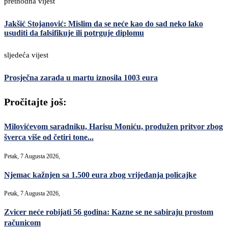
prethodna vijest
Jakšić Stojanović: Mislim da se neće kao do sad neko lako
usuditi da falsifikuje ili potrguje diplomu
sljedeća vijest
Prosječna zarada u martu iznosila 1003 eura
Pročitajte još:
Milovićevom saradniku, Harisu Moniću, produžen pritvor zbog
šverca više od četiri tone...
Petak, 7 Augusta 2026,
Njemac kažnjen sa 1.500 eura zbog vrijeđanja policajke
Petak, 7 Augusta 2026,
Zvicer neće robijati 56 godina: Kazne se ne sabiraju prostom
računicom