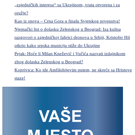
„zajedničkih interesa“ sa Ukrajinom, vrata otvorena i za
oružje?
Kao iz snova – Crna Gora u finalu Svjetskog prvenstva!
Njemački list o dolasku Zelenskog u Beograd: Iza kulisa
razgovori o zajedničkoj fabrici dronova u Srbiji, Kristofer Hil
otkrio kako srpska municija stiže do Ukrajine
Pejak: Hoće li Milan Knežević i Vučića nazvati izdajnikom
zbog dolaska Zelenskog u Beograd?
Koprivica: Ko ide Amfilohijevim putem, ne skreće sa Hristove
staze!