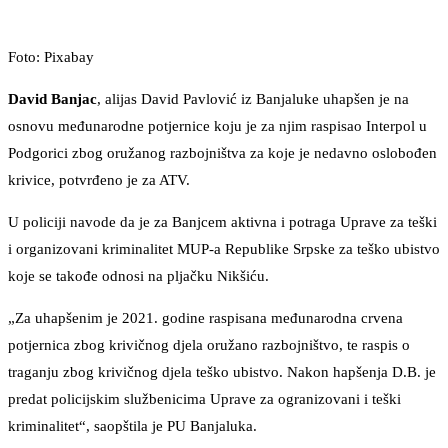
Foto: Pixabay
David Banjac
, alijas David Pavlović iz Banjaluke uhapšen je na
osnovu međunarodne potjernice koju je za njim raspisao Interpol u
Podgorici zbog oružanog razbojništva za koje je nedavno oslobođen
krivice, potvrđeno je za ATV.
U policiji navode da je za Banjcem aktivna i potraga Uprave za teški
i organizovani kriminalitet MUP-a Republike Srpske za teško ubistvo
koje se takođe odnosi na pljačku Nikšiću.
„Za uhapšenim je 2021. godine raspisana međunarodna crvena
potjernica zbog krivičnog djela oružano razbojništvo, te raspis o
traganju zbog krivičnog djela teško ubistvo. Nakon hapšenja D.B. je
predat policijskim službenicima Uprave za ogranizovani i teški
kriminalitet“, saopštila je PU Banjaluka.