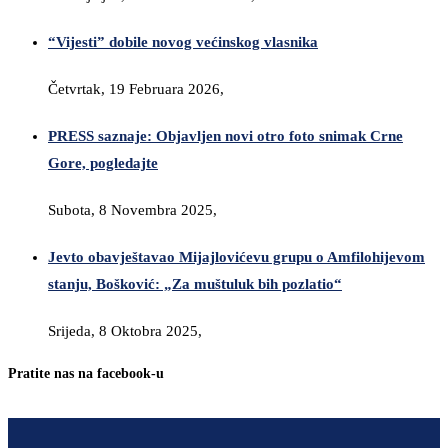
“Vijesti” dobile novog većinskog vlasnika
Četvrtak, 19 Februara 2026,
PRESS saznaje: Objavljen novi otro foto snimak Crne
Gore, pogledajte
Subota, 8 Novembra 2025,
Jevto obavještavao Mijajlovićevu grupu o Amfilohijevom
stanju, Bošković: „Za muštuluk bih pozlatio“
Srijeda, 8 Oktobra 2025,
Pratite nas na facebook-u