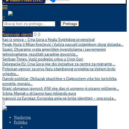
▶️ Radio Press LIVE!
Pretraga
Najnovije vijesti:
Kao iz snova – Crna Gora u finalu Svjetskog prvenstva!
Pejak: Hoće li Milan Knežević i Vučića nazvati izdajnikom zbog dolaska...
Spajić: Otvaramo vrata američkim investicijama i savremenim
tehnologijama, rezultati saradnje govoriće...
Serbian Times: Vučić podijelio crkvu u Crnoj Gori
Delegacija EU: Crna Gora nije dio inicijative za centre za migrante,...
Potpisan ugovor za prvu fazu stambenog projekta na Veljem brdu
vrijednu...
Danski političar: Obilazak skupštine s Dajkovićem više bio turistička
posjeta, moraću...
Kljajić obmanuo javnost: ASK nije dao ni usmeno ni pisano mišljenje...
Srbija: Manjak u državnoj kasi milijardu eura
Ivanović za Eurokaz: Evropska unija ne briše identitet – ona pruža...
Naslovna
Politika