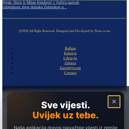
Pejak: Hoće li Milan Knežević i Vučića nazvati
izdajnikom zbog dolaska Zelenskog u...
@2026.All Right Reserved. Designed and Developed by Press.co.me
Balkan
Kuhinja
Lifestyle
Zabava
Zanimljivosti
Contact
×
Sve vijesti.
Uvijek uz tebe.
Naslovna
Politika
Društvo
Naša aplikacija donosi najvažnije vijesti iz zemlje