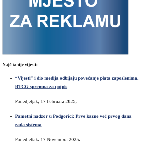
Najčitanije vijesti:
“Vijesti” i dio medija odbijaju povećanje plata zaposlenima,
RTCG spremna za potpis
Ponedjeljak, 17 Februara 2025,
Pametni nadzor u Podgorici: Prve kazne već prvog dana
rada sistema
Ponedjeljak, 17 Novembra 2025,