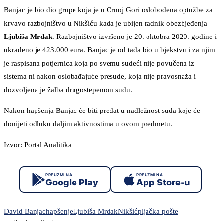
Banjac je bio dio grupe koja je u Crnoj Gori oslobođena optužbe za
krvavo razbojništvo u Nikšiću kada je ubijen radnik obezbjeđenja
Ljubiša Mrdak
. Razbojništvo izvršeno je 20. oktobra 2020. godine i
ukradeno je 423.000 eura. Banjac je od tada bio u bjekstvu i za njim
je raspisana potjernica koja po svemu sudeći nije povučena iz
sistema ni nakon oslobađajuće presude, koja nije pravosnaža i
dozvoljena je žalba drugostepenom sudu.
Nakon hapšenja Banjac će biti predat u nadležnost suda koje će
donijeti odluku daljim aktivnostima u ovom predmetu.
Izvor: Portal Analitika
PREUZMI NA
PREUZMI NA
Google Play
App Store-u
David Banjac
hapšenje
Ljubiša Mrdak
Nikšić
pljačka pošte