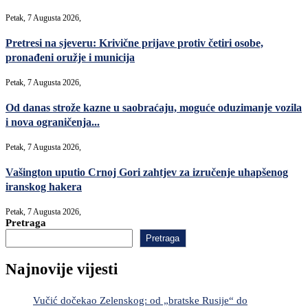
Petak, 7 Augusta 2026,
Pretresi na sjeveru: Krivične prijave protiv četiri osobe,
pronađeni oružje i municija
Petak, 7 Augusta 2026,
Od danas strože kazne u saobraćaju, moguće oduzimanje vozila
i nova ograničenja...
Petak, 7 Augusta 2026,
Vašington uputio Crnoj Gori zahtjev za izručenje uhapšenog
iranskog hakera
Petak, 7 Augusta 2026,
Pretraga
Pretraga
Najnovije vijesti
Vučić dočekao Zelenskog: od „bratske Rusije“ do