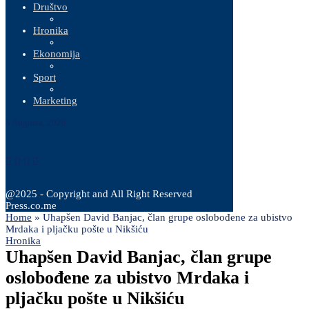
Društvo
Hronika
Ekonomija
Sport
Marketing
8 Augusta, 2026
@2025 - Copyright and All Right Reserved
Press.co.me
Home
»
Uhapšen David Banjac, član grupe oslobođene za ubistvo
Mrdaka i pljačku pošte u Nikšiću
Hronika
Uhapšen David Banjac, član grupe
oslobođene za ubistvo Mrdaka i
pljačku pošte u Nikšiću