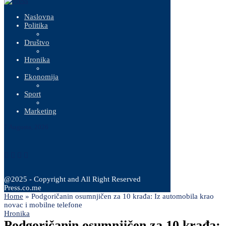
Naslovna
Politika
Društvo
Hronika
Ekonomija
Sport
Marketing
7 Augusta, 2026
@2025 - Copyright and All Right Reserved
Press.co.me
Home
»
Podgoričanin osumnjičen za 10 krađa: Iz automobila krao
novac i mobilne telefone
Hronika
Podgoričanin osumnjičen za 10 krađa: