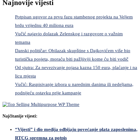
Najnovije vijesti
Potpisan ugovor za prvu fazu stambenog projekta na Veljem
brdu vrijednu 40 miliona eura
Vučić najavio dolazak Zelenskog i razgovore o važnim
temama
Danski političar: Obilazak skupštine s Dajkovićem više bio
turistička posjeta, moraću biti pažljiviji kome ću biti vodič
Od sjutra: Za nevezivanje pojasa kazna 150 eura, plaćanje i na
licu mjesta
Vučić: Raspisivanje izbora u narednim danima ili nedeljama,
podnijeću ostavku prije kampanje
Najčitanije vijesti:
“Vijesti” i dio medija odbijaju povećanje plata zaposlenima,
RTCG spremna za potpis