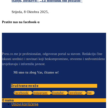
stanju, Bošković: „Za muštuluk bih pozlatio“
Srijeda, 8 Oktobra 2025,
Pratite nas na facebook-u
Press.co.me je profesionalan, odgovoran portal sa stavom. Redakciju čine
iskusni urednici i novinari koji beskompromisno, otvoreno i nedvosmisleno
izvještavaju i informišu javnost.
Mi smo tu zbog Vas, čitamo se!
Društvene mreže
Facebook
Instagram
Youtube
Envelope
Rss
O nama
Uslovi korišćenja