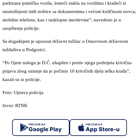
parkirana putnička vozila, lomeći stakla na vozilima i kradeći iz
unutrašnjosti istih torbice sa dokumentima i većom količinom novca,
mobilne telefone, kao i rasklopne merdevine”, navedeno je u
saopštenju policije.
Sa događajem je upoznat državni tužilac u Osnovnom državnom
tužilaštvu u Podgorici.
“Po čijem nalogu je D.Ć. uhapšen i protiv njega podnijeta krivična
prijava zbog sumnje da je počinio 10 krivičnih djela teška krađa”,
kazali su iz policije.
Foto: Uprava policija
Izvor: RTNK
PREUZMI NA
PREUZMI NA
Google Play
App Store-u