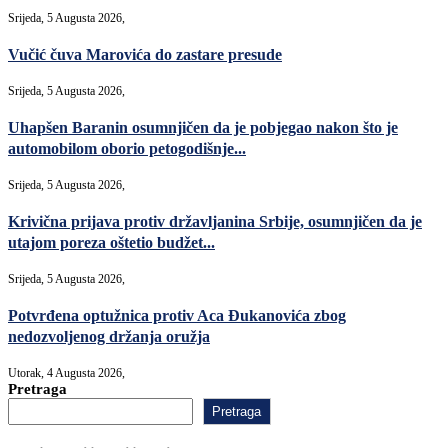
Srijeda, 5 Augusta 2026,
Vučić čuva Marovića do zastare presude
Srijeda, 5 Augusta 2026,
Uhapšen Baranin osumnjičen da je pobjegao nakon što je
automobilom oborio petogodišnje...
Srijeda, 5 Augusta 2026,
Krivična prijava protiv državljanina Srbije, osumnjičen da je
utajom poreza oštetio budžet...
Srijeda, 5 Augusta 2026,
Potvrđena optužnica protiv Aca Đukanovića zbog
nedozvoljenog držanja oružja
Utorak, 4 Augusta 2026,
Pretraga
Pretraga