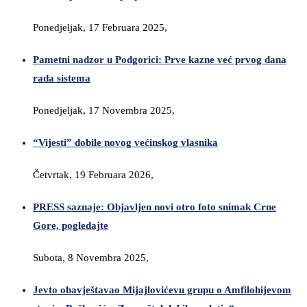
Ponedjeljak, 17 Februara 2025,
Pametni nadzor u Podgorici: Prve kazne već prvog dana
rada sistema
Ponedjeljak, 17 Novembra 2025,
“Vijesti” dobile novog većinskog vlasnika
Četvrtak, 19 Februara 2026,
PRESS saznaje: Objavljen novi otro foto snimak Crne
Gore, pogledajte
Subota, 8 Novembra 2025,
Jevto obavještavao Mijajlovićevu grupu o Amfilohijevom