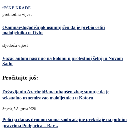
tEŠKE KRAĐE
prethodna vijest
Osamnaestogodišnjak osumnjičen da je prebio četiri
maloljetnika u Tivtu
sljedeća vijest
Vozač autom nasrnuo na kolonu u protestnoj šetnji u Novom
Sadu
Pročitajte još:
Državljanin Azerbejdžana uhapšen zbog sumnje da je
seksualno uznemiravao maloljetnicu u Kotoru
Srijeda, 5 Augusta 2026,
Policija danas dronom snima saobraćajne prekršaje na putnim
pravcima Podgorica – Bar...