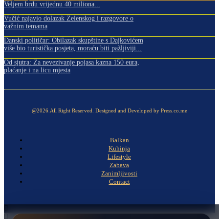
Veljem brdu vrijednu 40 miliona...
Vučić najavio dolazak Zelenskog i razgovore o
važnim temama
Danski političar: Obilazak skupštine s Dajkovićem
više bio turistička posjeta, moraću biti pažljiviji...
Od sjutra: Za nevezivanje pojasa kazna 150 eura,
plaćanje i na licu mjesta
@2026.All Right Reserved. Designed and Developed by Press.co.me
Balkan
Kuhinja
Lifestyle
Zabava
Zanimljivosti
Contact