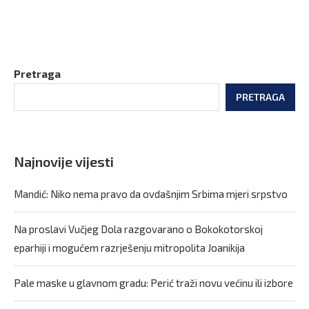
Pretraga
PRETRAGA
Najnovije vijesti
Mandić: Niko nema pravo da ovdašnjim Srbima mjeri srpstvo
Na proslavi Vučjeg Dola razgovarano o Bokokotorskoj
eparhiji i mogućem razrješenju mitropolita Joanikija
Pale maske u glavnom gradu: Perić traži novu većinu ili izbore