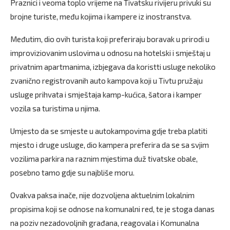
Praznici i veoma toplo vrijeme na Tivatsku rivijeru privuki su
brojne turiste, među kojima i kampere iz inostranstva.
Međutim, dio ovih turista koji preferiraju boravak u prirodi u
improviziovanim uslovima u odnosu na hotelski i smještaj u
privatnim apartmanima, izbjegava da koristti usluge nekoliko
zvanično registrovanih auto kampova koji u Tivtu pružaju
usluge prihvata i smještaja kamp-kućica, šatora i kamper
vozila sa turistima u njima.
Umjesto da se smjeste u autokampovima gdje treba platiti
mjesto i druge usluge, dio kampera preferira da se sa svjim
vozilima parkira na raznim mjestima duž tivatske obale,
posebno tamo gdje su najbliše moru.
Ovakva paksa inače, nije dozvoljena aktuelnim lokalnim
propisima koji se odnose na komunalni red, te je stoga danas
na poziv nezadovoljnih građana, reagovala i Komunalna