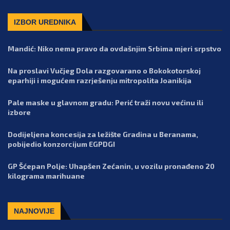
IZBOR UREDNIKA
Mandić: Niko nema pravo da ovdašnjim Srbima mjeri srpstvo
Na proslavi Vučjeg Dola razgovarano o Bokokotorskoj
eparhiji i mogućem razrješenju mitropolita Joanikija
Pale maske u glavnom gradu: Perić traži novu većinu ili
izbore
Dodijeljena koncesija za ležište Gradina u Beranama,
pobijedio konzorcijum EGPDGI
GP Šćepan Polje: Uhapšen Zećanin, u vozilu pronađeno 20
kilograma marihuane
NAJNOVIJE