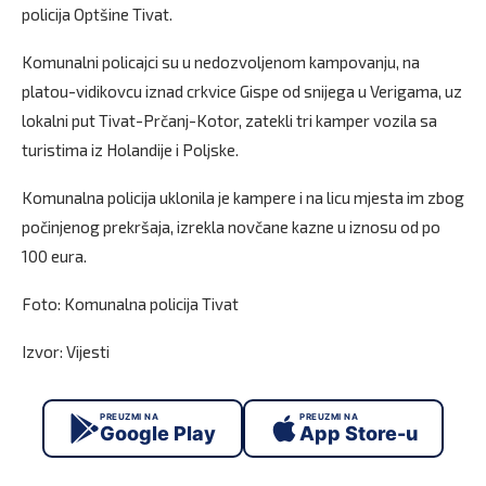
policija Optšine Tivat.
Komunalni policajci su u nedozvoljenom kampovanju, na
platou-vidikovcu iznad crkvice Gispe od snijega u Verigama, uz
lokalni put Tivat-Prčanj-Kotor, zatekli tri kamper vozila sa
turistima iz Holandije i Poljske.
Komunalna policija uklonila je kampere i na licu mjesta im zbog
počinjenog prekršaja, izrekla novčane kazne u iznosu od po
100 eura.
Foto: Komunalna policija Tivat
Izvor: Vijesti
PREUZMI NA
PREUZMI NA
Google Play
App Store-u