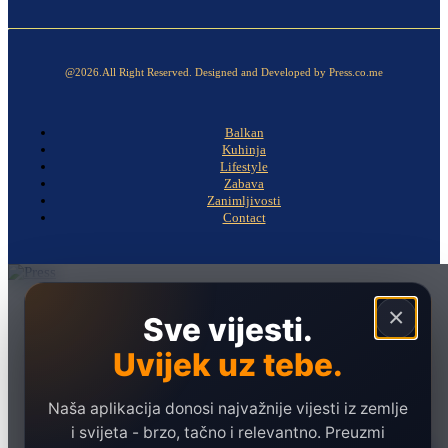
@2026.All Right Reserved. Designed and Developed by Press.co.me
Balkan
Kuhinja
Lifestyle
Zabava
Zanimljivosti
Contact
Naslovna
×
Sve vijesti.
Politika
Uvijek uz tebe.
Društvo
Hronika
Naša aplikacija donosi najvažnije vijesti iz zemlje
Ekonomija
i svijeta - brzo, tačno i relevantno. Preuzmi