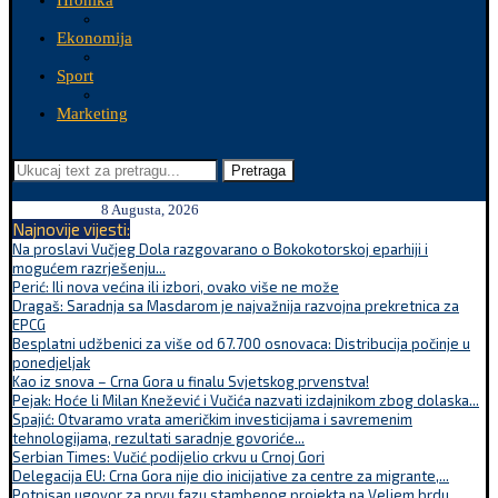
Hronika
Ekonomija
Sport
Marketing
Pretraga
8 Augusta, 2026
Najnovije vijesti:
Na proslavi Vučjeg Dola razgovarano o Bokokotorskoj eparhiji i
mogućem razrješenju...
Perić: Ili nova većina ili izbori, ovako više ne može
Dragaš: Saradnja sa Masdarom je najvažnija razvojna prekretnica za
EPCG
Besplatni udžbenici za više od 67.700 osnovaca: Distribucija počinje u
ponedjeljak
Kao iz snova – Crna Gora u finalu Svjetskog prvenstva!
Pejak: Hoće li Milan Knežević i Vučića nazvati izdajnikom zbog dolaska...
Spajić: Otvaramo vrata američkim investicijama i savremenim
tehnologijama, rezultati saradnje govoriće...
Serbian Times: Vučić podijelio crkvu u Crnoj Gori
Delegacija EU: Crna Gora nije dio inicijative za centre za migrante,...
Potpisan ugovor za prvu fazu stambenog projekta na Veljem brdu