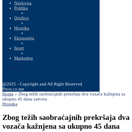
Naslovna
Politika
Društvo
Hronika
Ekonomija
Sport
Marketing
8 Augusta, 2026
@2025 - Copyright and All Right Reserved
Press.co.me
Home
»
Zbog težih saobraćajnih prekršaja dva vozača kažnjena sa
ukupno 45 dana zatvora
Hronika
Zbog težih saobraćajnih prekršaja dva
vozača kažnjena sa ukupno 45 dana