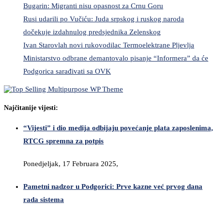
Bugarin: Migranti nisu opasnost za Crnu Goru
Rusi udarili po Vučiću: Juda srpskog i ruskog naroda
dočekuje izdahnulog predsjednika Zelenskog
Ivan Starovlah novi rukovodilac Termoelektrane Pljevlja
Ministarstvo odbrane demantovalo pisanje “Informera” da će
Podgorica sarađivati sa OVK
Najčitanije vijesti:
“Vijesti” i dio medija odbijaju povećanje plata zaposlenima,
RTCG spremna za potpis
Ponedjeljak, 17 Februara 2025,
Pametni nadzor u Podgorici: Prve kazne već prvog dana
rada sistema