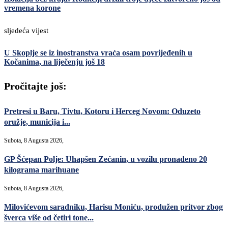
vremena korone
sljedeća vijest
U Skoplje se iz inostranstva vraća osam povrijeđenih u
Kočanima, na liječenju još 18
Pročitajte još:
Pretresi u Baru, Tivtu, Kotoru i Herceg Novom: Oduzeto
oružje, municija i...
Subota, 8 Augusta 2026,
GP Šćepan Polje: Uhapšen Zećanin, u vozilu pronađeno 20
kilograma marihuane
Subota, 8 Augusta 2026,
Milovićevom saradniku, Harisu Moniću, produžen pritvor zbog
šverca više od četiri tone...