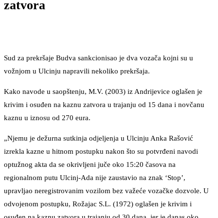
zatvora
Sud za prekršaje Budva sankcionisao je dva vozača kojni su u
vožnjom u Ulcinju napravili nekoliko prekršaja.
Kako navode u saopštenju, M.V. (2003) iz Andrijevice oglašen je
krivim i osuđen na kaznu zatvora u trajanju od 15 dana i novčanu
kaznu u iznosu od 270 eura.
„Njemu je dežurna sutkinja odjeljenja u Ulcinju Anka Rašović
izrekla kazne u hitnom postupku nakon što su potvrđeni navodi
optužnog akta da se okrivljeni juče oko 15:20 časova na
regionalnom putu Ulcinj-Ada nije zaustavio na znak ‘Stop’,
upravljao neregistrovanim vozilom bez važeće vozačke dozvole. U
odvojenom postupku, Rožajac S.L. (1972) oglašen je krivim i
osuđen na kaznu zatvora u trajanju od 30 dana, jer je danas oko