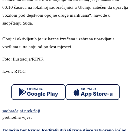
00:10 časova na lokalnoj saobraćajnici u Ulcinju zatečen da upravlja
vozilom pod dejstvom opojne droge marihuana“, navode u
saopštenju Suda.
Obojici okrivljenih je uz kazne izrečena i zabrana upravljanja
vozilima u trajanju od po šest mjeseci.
Foto: Ilustracija/RTNK
Izvor: RTCG
PREUZMI NA
PREUZMI NA
Google Play
App Store-u
saobraćajni prekršaji
prethodna vijest
Izolacija bez kraja: Roditelji držali troje djece zatvoreno još od