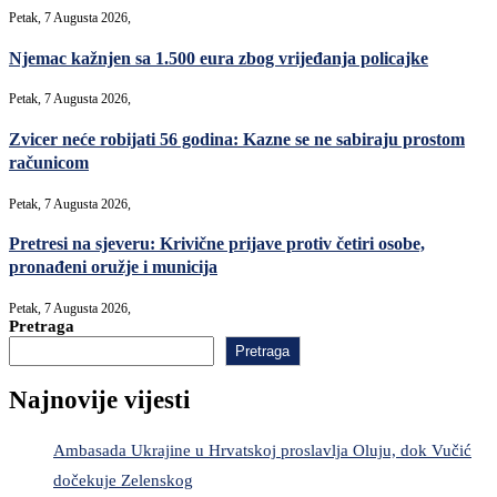
Petak, 7 Augusta 2026,
Njemac kažnjen sa 1.500 eura zbog vrijeđanja policajke
Petak, 7 Augusta 2026,
Zvicer neće robijati 56 godina: Kazne se ne sabiraju prostom
računicom
Petak, 7 Augusta 2026,
Pretresi na sjeveru: Krivične prijave protiv četiri osobe,
pronađeni oružje i municija
Petak, 7 Augusta 2026,
Pretraga
Pretraga
Najnovije vijesti
Ambasada Ukrajine u Hrvatskoj proslavlja Oluju, dok Vučić
dočekuje Zelenskog