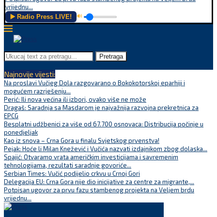
vrijednu...
▶️ Radio Press LIVE!
🔊
Pretraga
Najnovije vijesti:
Na proslavi Vučjeg Dola razgovarano o Bokokotorskoj eparhiji i
mogućem razrješenju...
Perić: Ili nova većina ili izbori, ovako više ne može
Dragaš: Saradnja sa Masdarom je najvažnija razvojna prekretnica za
EPCG
Besplatni udžbenici za više od 67.700 osnovaca: Distribucija počinje u
ponedjeljak
Kao iz snova – Crna Gora u finalu Svjetskog prvenstva!
Pejak: Hoće li Milan Knežević i Vučića nazvati izdajnikom zbog dolaska...
Spajić: Otvaramo vrata američkim investicijama i savremenim
tehnologijama, rezultati saradnje govoriće...
Serbian Times: Vučić podijelio crkvu u Crnoj Gori
Delegacija EU: Crna Gora nije dio inicijative za centre za migrante,...
Potpisan ugovor za prvu fazu stambenog projekta na Veljem brdu
vrijednu...