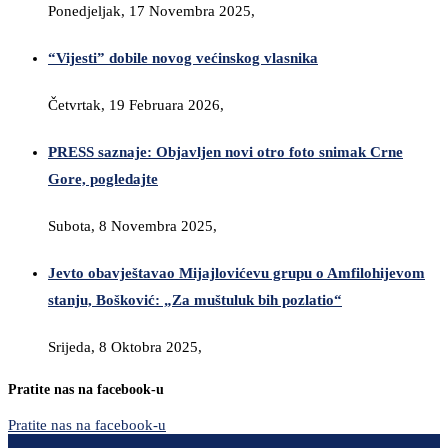
Ponedjeljak, 17 Novembra 2025,
“Vijesti” dobile novog većinskog vlasnika
Četvrtak, 19 Februara 2026,
PRESS saznaje: Objavljen novi otro foto snimak Crne
Gore, pogledajte
Subota, 8 Novembra 2025,
Jevto obavještavao Mijajlovićevu grupu o Amfilohijevom
stanju, Bošković: „Za muštuluk bih pozlatio“
Srijeda, 8 Oktobra 2025,
Pratite nas na facebook-u
Pratite nas na facebook-u