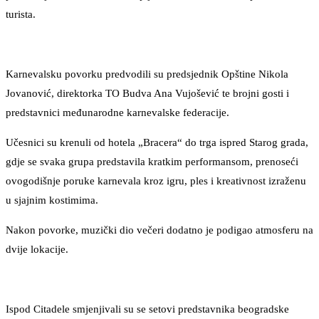
turista.
Karnevalsku povorku predvodili su predsjednik Opštine Nikola
Jovanović, direktorka TO Budva Ana Vujošević te brojni gosti i
predstavnici međunarodne karnevalske federacije.
Učesnici su krenuli od hotela „Bracera“ do trga ispred Starog grada,
gdje se svaka grupa predstavila kratkim performansom, prenoseći
ovogodišnje poruke karnevala kroz igru, ples i kreativnost izraženu
u sjajnim kostimima.
Nakon povorke, muzički dio večeri dodatno je podigao atmosferu na
dvije lokacije.
Ispod Citadele smjenjivali su se setovi predstavnika beogradske