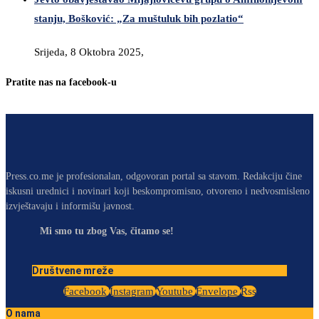
stanju, Bošković: „Za muštuluk bih pozlatio“
Srijeda, 8 Oktobra 2025,
Pratite nas na facebook-u
Press.co.me je profesionalan, odgovoran portal sa stavom. Redakciju čine
iskusni urednici i novinari koji beskompromisno, otvoreno i nedvosmisleno
izvještavaju i informišu javnost.
Mi smo tu zbog Vas, čitamo se!
Društvene mreže
Facebook
Instagram
Youtube
Envelope
Rss
O nama