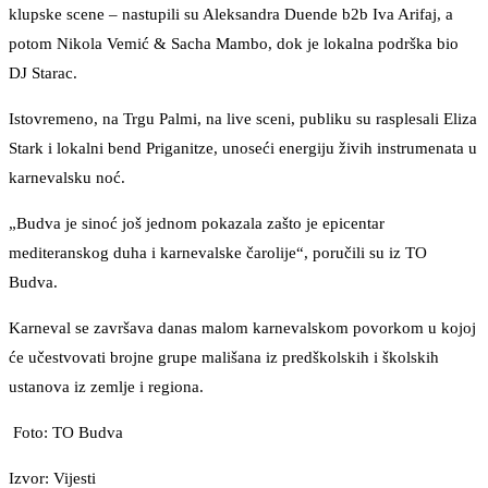
klupske scene – nastupili su Aleksandra Duende b2b Iva Arifaj, a
potom Nikola Vemić & Sacha Mambo, dok je lokalna podrška bio
DJ Starac.
Istovremeno, na Trgu Palmi, na live sceni, publiku su rasplesali Eliza
Stark i lokalni bend Priganitze, unoseći energiju živih instrumenata u
karnevalsku noć.
„Budva je sinoć još jednom pokazala zašto je epicentar
mediteranskog duha i karnevalske čarolije“, poručili su iz TO
Budva.
Karneval se završava danas malom karnevalskom povorkom u kojoj
će učestvovati brojne grupe mališana iz predškolskih i školskih
ustanova iz zemlje i regiona.
Foto: TO Budva
Izvor: Vijesti