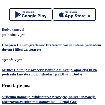
PREUZMI NA
PREUZMI NA
Google Play
App Store-u
Budva
karneval
prethodna vijest
Uhapšen Danilovgrađanin: Pretresom vozila i stana pronađeni
duvan i filteri za cigarete
sljedeća vijest
Mrkić: Da im je Kovačević ponudio funkcije, opozicija bi ga
podržala kao što su dio nekadašnjeg DF-a u Budvi
Pročitajte još:
Vrijedna donacija Ministarstva prosvjete, nauke i inovacija
obrazovno-vaspitnim ustanovama u Crnoj Gori