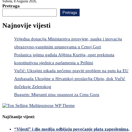
Subota, 8 Augusta 2026,
Pretraga
Pretraga
Najnovije vijesti
Vrijedna donacija Ministarstva prosvjete, nauke i inovacija
obrazovno-vaspitnim ustanovama u Crnoj Gori
Poslanica jajima gađala Aljbina Kurtija, opet prekinuta
konstitutivna sjednica parlamenta u Prištini
Vučić: Ukrajini nikada nećemo praviti problem na putu ka EU
Ambasada Ukrajine u Hrvatskoj proslavlja Oluju, dok Vučić
dočekuje Zelenskog
Bugarin: Migranti nisu opasnost za Crnu Goru
Najčitanije vijesti:
“Vijesti” i dio medija odbijaju povećanje plata zaposlenima,