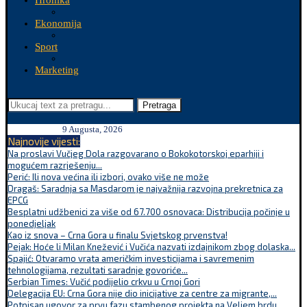
Hronika
Ekonomija
Sport
Marketing
Pretraga
9 Augusta, 2026
Najnovije vijesti:
Na proslavi Vučjeg Dola razgovarano o Bokokotorskoj eparhiji i
mogućem razrješenju...
Perić: Ili nova većina ili izbori, ovako više ne može
Dragaš: Saradnja sa Masdarom je najvažnija razvojna prekretnica za
EPCG
Besplatni udžbenici za više od 67.700 osnovaca: Distribucija počinje u
ponedjeljak
Kao iz snova – Crna Gora u finalu Svjetskog prvenstva!
Pejak: Hoće li Milan Knežević i Vučića nazvati izdajnikom zbog dolaska...
Spajić: Otvaramo vrata američkim investicijama i savremenim
tehnologijama, rezultati saradnje govoriće...
Serbian Times: Vučić podijelio crkvu u Crnoj Gori
Delegacija EU: Crna Gora nije dio inicijative za centre za migrante,...
Potpisan ugovor za prvu fazu stambenog projekta na Veljem brdu