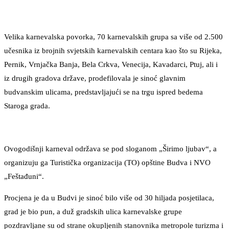
Velika karnevalska povorka, 70 karnevalskih grupa sa više od 2.500
učesnika iz brojnih svjetskih karnevalskih centara kao što su Rijeka,
Pernik, Vrnjačka Banja, Bela Crkva, Venecija, Kavadarci, Ptuj, ali i
iz drugih gradova države, prodefilovala je sinoć glavnim
budvanskim ulicama, predstavljajući se na trgu ispred bedema
Staroga grada.
Ovogodišnji karneval održava se pod sloganom „Širimo ljubav“, a
organizuju ga Turistička organizacija (TO) opštine Budva i NVO
„Feštađuni“.
Procjena je da u Budvi je sinoć bilo više od 30 hiljada posjetilaca,
grad je bio pun, a duž gradskih ulica karnevalske grupe
pozdravljane su od strane okupljenih stanovnika metropole turizma i