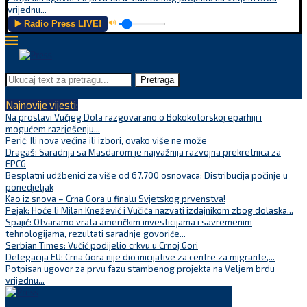
vrijednu...
▶️ Radio Press LIVE!
🔊
Pretraga
Najnovije vijesti:
Na proslavi Vučjeg Dola razgovarano o Bokokotorskoj eparhiji i
mogućem razrješenju...
Perić: Ili nova većina ili izbori, ovako više ne može
Dragaš: Saradnja sa Masdarom je najvažnija razvojna prekretnica za
EPCG
Besplatni udžbenici za više od 67.700 osnovaca: Distribucija počinje u
ponedjeljak
Kao iz snova – Crna Gora u finalu Svjetskog prvenstva!
Pejak: Hoće li Milan Knežević i Vučića nazvati izdajnikom zbog dolaska...
Spajić: Otvaramo vrata američkim investicijama i savremenim
tehnologijama, rezultati saradnje govoriće...
Serbian Times: Vučić podijelio crkvu u Crnoj Gori
Delegacija EU: Crna Gora nije dio inicijative za centre za migrante,...
Potpisan ugovor za prvu fazu stambenog projekta na Veljem brdu
vrijednu...