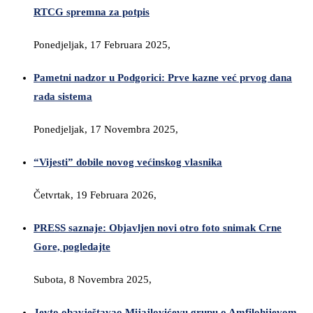
RTCG spremna za potpis
Ponedjeljak, 17 Februara 2025,
Pametni nadzor u Podgorici: Prve kazne već prvog dana
rada sistema
Ponedjeljak, 17 Novembra 2025,
“Vijesti” dobile novog većinskog vlasnika
Četvrtak, 19 Februara 2026,
PRESS saznaje: Objavljen novi otro foto snimak Crne
Gore, pogledajte
Subota, 8 Novembra 2025,
Jevto obavještavao Mijajlovićevu grupu o Amfilohijevom