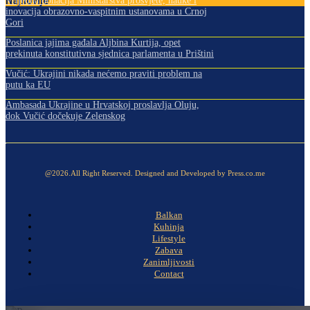
Najnovije
Vrijedna donacija Ministarstva prosvjete, nauke i
inovacija obrazovno-vaspitnim ustanovama u Crnoj
Gori
Poslanica jajima gađala Aljbina Kurtija, opet
prekinuta konstitutivna sjednica parlamenta u Prištini
Vučić: Ukrajini nikada nećemo praviti problem na
putu ka EU
Ambasada Ukrajine u Hrvatskoj proslavlja Oluju,
dok Vučić dočekuje Zelenskog
@2026.All Right Reserved. Designed and Developed by Press.co.me
Balkan
Kuhinja
Lifestyle
Zabava
Zanimljivosti
Contact