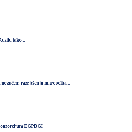
usiju iako...
 mogućem razrješenju mitropolita...
io konzorcijum EGPDGI