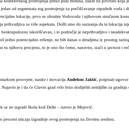
nja kolektorskog postrojenja preko puta Botuna, dakle na površini koja j
jedan od segmenata tog postrojenja za prečišćavanje otpadnih voda i di
cijalne lokacije, prvo se obratim Vodovodu i njihovom stručnom konsu
ja prihvatljiva sa više aspekata. Došli smo do saznanja da ta lokacija nij
beskrupulozno iskorišćavan, i to područje je neprihvatljivo i neadekva
š jedno potencijalno rešenje, ne bih danas o detaljima iz prostog razlo
 njihovu procjenu, to je ono što ćemo, naravno, izaći u javnost i reć
starkom prosvjete, nauke i inovacija
Anđelom Jakšić
, potpisati ugovor
 Najavio je i da će Glavni grad vrlo brzo dodijeliti zemljište za gradnj
dok se ne izgradi škola kod Delte – naveo je Mujović.
o proceni uticaja izgradnje ovog postrojenja na životnu sredinu.