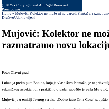
@2025 - Copyright and All Right Reserved
Press.co.me
Home
»
Mujović: Kolektor ne može ni na parceli Plantaža, razmatram
Društvo
Udarne vijesti
Mujović: Kolektor ne može
razmatramo novu lokacij
Foto: Glavni grad
Lokacija preko puta Botuna, koja je vlasništvo Plantaža, je neprihvati
seizmičkog aspekta i ona praktično otpada, saopštio je
Saša Mujović
,
Mujović je u emisiji Javnog servisa „Dobro jutro Crna Gora“ saopštio d