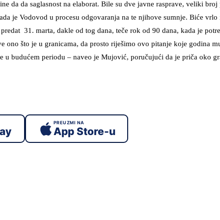
ine da da saglasnost na elaborat. Bile su dve javne rasprave, veliki broj 
i sada je Vodovod u procesu odgovaranja na te njihove sumnje. Biće vrlo 
e predat 31. marta, dakle od tog dana, teče rok od 90 dana, kada je pot
ve ono što je u granicama, da prosto riješimo ovo pitanje koje godina m
ice u budućem periodu – naveo je Mujović, poručujući da je priča oko g
PREUZMI NA
lay
App Store-u