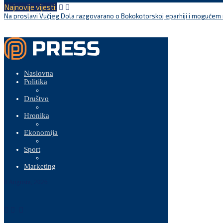
Najnovije vijesti:
Na proslavi Vučjeg Dola razgovarano o Bokokotorskoj eparhiji i mogućem r
Naslovna
Politika
Društvo
Hronika
Ekonomija
Sport
Marketing
8 Augusta, 2026