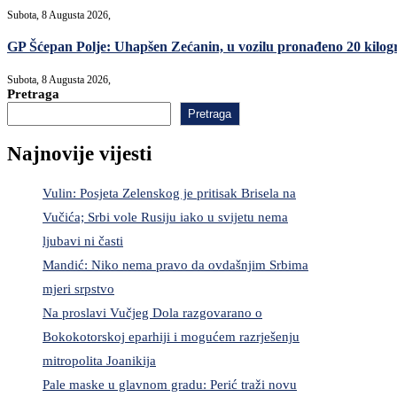
Subota, 8 Augusta 2026,
GP Šćepan Polje: Uhapšen Zećanin, u vozilu pronađeno 20 kilo
Subota, 8 Augusta 2026,
Pretraga
Pretraga
Najnovije vijesti
Vulin: Posjeta Zelenskog je pritisak Brisela na
Vučića; Srbi vole Rusiju iako u svijetu nema
ljubavi ni časti
Mandić: Niko nema pravo da ovdašnjim Srbima
mjeri srpstvo
Na proslavi Vučjeg Dola razgovarano o
Bokokotorskoj eparhiji i mogućem razrješenju
mitropolita Joanikija
Pale maske u glavnom gradu: Perić traži novu