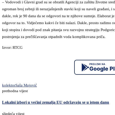
– Vodovodi i Glavni grad su se obratili Agenciji za zaštitu životne sred
ogroman broj zebnji ili nerazjašnjenih stavki koji su naveli građani, 
dakle, rok je 90 dana da se odgovori na te njihove sumnje. Elaborat j
odgovor na to. Vidjećemo kakvi će biti nalazi. Dakle, prosto radimo s
koji stopira i dovodi pod znak pitanja svu razvojnu strategiju Podgor
postrojenja za prečišćavanja otpadnih voda komplikovana priča.
Izvor: RTCG
PREUZMI NA
Google P
kolektor
Saša Mujović
prethodna vijest
Lokalni izbori u većini zemalja EU održavaju se u istom danu
sljedeća vijest