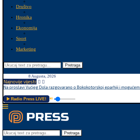
Društvo
Hronika
Ekonomija
Sport
Marketing
Pretraga
8 Augusta, 2026
Najnovije vijesti:
Na proslavi Vučjeg Dola razgovarano o Bokokotorskoj eparhiji i mogućem r
▶️ Radio Press LIVE!
🔊
Pretraga