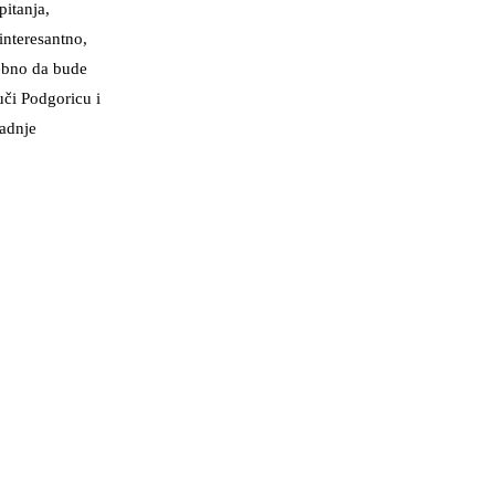
pitanja,
interesantno,
rebno da bude
uči Podgoricu i
radnje