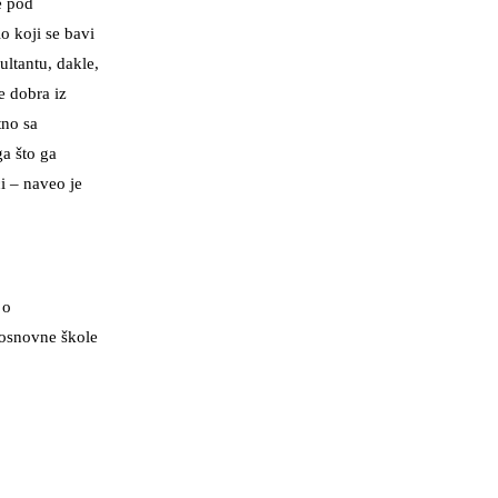
e pod
o koji se bavi
ltantu, dakle,
e dobra iz
tno sa
ga što ga
i – naveo je
 o
u osnovne škole