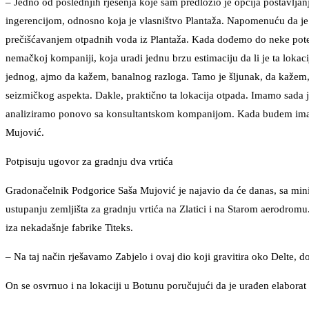
– Jedno od poslednjih rješenja koje sam predložio je opcija postavlja
ingerencijom, odnosno koja je vlasništvo Plantaža. Napomenuću da je 
prečišćavanjem otpadnih voda iz Plantaža. Kada dođemo do neke poten
nemačkoj kompaniji, koja uradi jednu brzu estimaciju da li je ta lokaci
jednog, ajmo da kažem, banalnog razloga. Tamo je šljunak, da kažem, 
seizmičkog aspekta. Dakle, praktično ta lokacija otpada. Imamo sada jo
analiziramo ponovo sa konsultantskom kompanijom. Kada budem imao tu
Mujović.
Potpisuju ugovor za gradnju dva vrtića
Gradonačelnik Podgorice Saša Mujović je najavio da će danas, sa mini
ustupanju zemljišta za gradnju vrtića na Zlatici i na Starom aerodromu.
iza nekadašnje fabrike Titeks.
– Na taj način rješavamo Zabjelo i ovaj dio koji gravitira oko Delte, 
On se osvrnuo i na lokaciji u Botunu poručujući da je urađen elaborat 