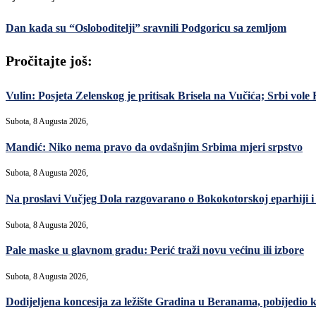
Dan kada su “Osloboditelji” sravnili Podgoricu sa zemljom
Pročitajte još:
Vulin: Posjeta Zelenskog je pritisak Brisela na Vučića; Srbi vole R
Subota, 8 Augusta 2026,
Mandić: Niko nema pravo da ovdašnjim Srbima mjeri srpstvo
Subota, 8 Augusta 2026,
Na proslavi Vučjeg Dola razgovarano o Bokokotorskoj eparhiji i
Subota, 8 Augusta 2026,
Pale maske u glavnom gradu: Perić traži novu većinu ili izbore
Subota, 8 Augusta 2026,
Dodijeljena koncesija za ležište Gradina u Beranama, pobijed