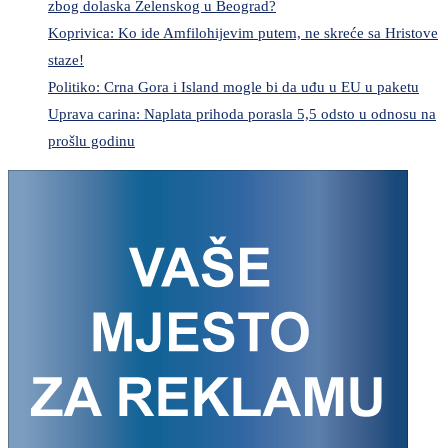
zbog dolaska Zelenskog u Beograd?
Koprivica: Ko ide Amfilohijevim putem, ne skreće sa Hristove
staze!
Politiko: Crna Gora i Island mogle bi da uđu u EU u paketu
Uprava carina: Naplata prihoda porasla 5,5 odsto u odnosu na
prošlu godinu