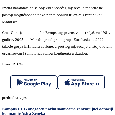
Imena kandidata će se objaviti sljedećeg mjeseca, a maltene ne
postoji mogućnost da neko parira ponudi tri ex-YU republike i
Mađarske.
Crna Gora je bila domaćin Evropskog prvenstva u streljaštvu 1981.
godine, 2005. u “Morači” je odigrana grupa Eurobasketa, 2022.
takođe grupa EHF Eura za žene, a prošlog mjeseca je u istoj dvorani
organizovan i šampionat Starog kontinenta u džudou.
Izvor: RTCG
PREUZMI NA
PREUZMI NA
Google Play
App Store-u
prethodna vijest
Kampus UCG obogaćen novim sadnicama zahvaljujući donaciji
kompanije Astra Zeneka