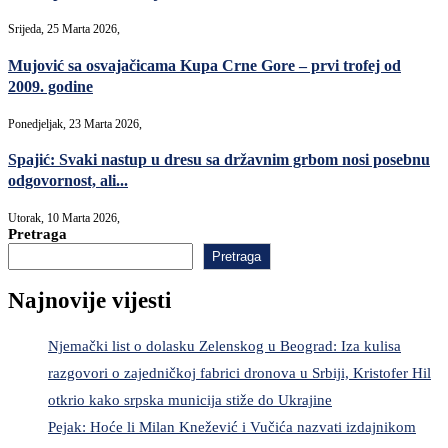
Srijeda, 25 Marta 2026,
Mujović sa osvajačicama Kupa Crne Gore – prvi trofej od
2009. godine
Ponedjeljak, 23 Marta 2026,
Spajić: Svaki nastup u dresu sa državnim grbom nosi posebnu
odgovornost, ali...
Utorak, 10 Marta 2026,
Pretraga
Pretraga
Najnovije vijesti
Njemački list o dolasku Zelenskog u Beograd: Iza kulisa
razgovori o zajedničkoj fabrici dronova u Srbiji, Kristofer Hil
otkrio kako srpska municija stiže do Ukrajine
Pejak: Hoće li Milan Knežević i Vučića nazvati izdajnikom