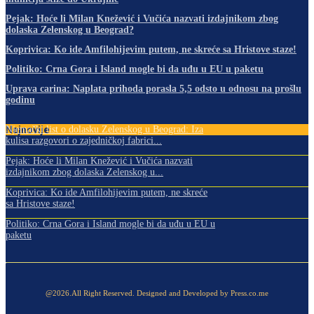
Pejak: Hoće li Milan Knežević i Vučića nazvati izdajnikom zbog
dolaska Zelenskog u Beograd?
Koprivica: Ko ide Amfilohijevim putem, ne skreće sa Hristove staze!
Politiko: Crna Gora i Island mogle bi da uđu u EU u paketu
Uprava carina: Naplata prihoda porasla 5,5 odsto u odnosu na prošlu
godinu
Najnovije
Njemački list o dolasku Zelenskog u Beograd: Iza
kulisa razgovori o zajedničkoj fabrici...
Pejak: Hoće li Milan Knežević i Vučića nazvati
izdajnikom zbog dolaska Zelenskog u...
Koprivica: Ko ide Amfilohijevim putem, ne skreće
sa Hristove staze!
Politiko: Crna Gora i Island mogle bi da uđu u EU u
paketu
@2026.All Right Reserved. Designed and Developed by Press.co.me