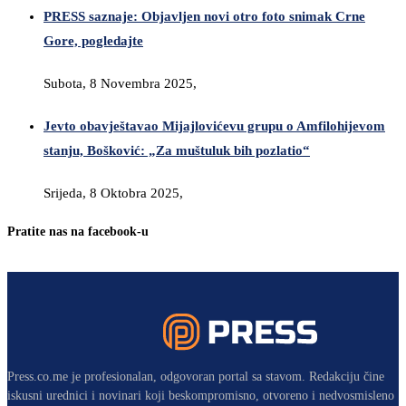
PRESS saznaje: Objavljen novi otro foto snimak Crne
Gore, pogledajte
Subota, 8 Novembra 2025,
Jevto obavještavao Mijajlovićevu grupu o Amfilohijevom
stanju, Bošković: „Za muštuluk bih pozlatio“
Srijeda, 8 Oktobra 2025,
Pratite nas na facebook-u
Press.co.me je profesionalan, odgovoran portal sa stavom. Redakciju čine
iskusni urednici i novinari koji beskompromisno, otvoreno i nedvosmisleno