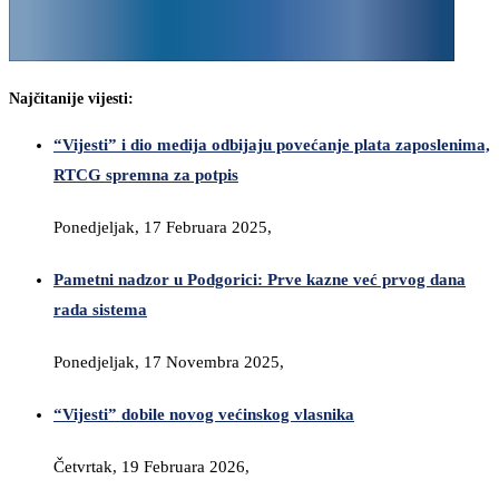
Najčitanije vijesti:
“Vijesti” i dio medija odbijaju povećanje plata zaposlenima,
RTCG spremna za potpis
Ponedjeljak, 17 Februara 2025,
Pametni nadzor u Podgorici: Prve kazne već prvog dana
rada sistema
Ponedjeljak, 17 Novembra 2025,
“Vijesti” dobile novog većinskog vlasnika
Četvrtak, 19 Februara 2026,