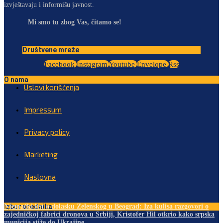
izvještavaju i informišu javnost.
Mi smo tu zbog Vas, čitamo se!
Društvene mreže
Facebook
Instagram
Youtube
Envelope
Rss
O nama
Uslovi korišćenja
Impressum
Privacy policy
Marketing
Naslovna
Izbor urednika
Njemački list o dolasku Zelenskog u Beograd: Iza kulisa razgovori o
zajedničkoj fabrici dronova u Srbiji, Kristofer Hil otkrio kako srpska
municija stiže do Ukrajine