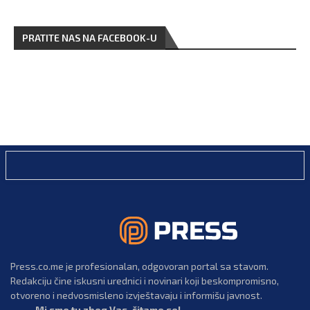
PRATITE NAS NA FACEBOOK-U
Press.co.me je profesionalan, odgovoran portal sa stavom.
Redakciju čine iskusni urednici i novinari koji beskompromisno,
otvoreno i nedvosmisleno izvještavaju i informišu javnost.
Mi smo tu zbog Vas, čitamo se!