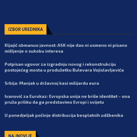
IZBOR UREDNIKA
Kljajić obmanuo javnost: ASK nije dao ni usmeno ni pisano
mišljenje o sukobu interesa
Potpisan ugovor za izgradnju novog i rekonstrukciju
postojećeg mosta u produžetku Bulevara Vojislavljevića
Srbija: Manjak u državnoj kasi milijardu eura
Ivanović za Eurokaz: Evropska unija ne briše identitet – ona
pruža priliku da ga predstavimo Evropi i svijetu
U ponedjeljak počinje distribucija besplatnih udžbenika
NAJNOVIJE