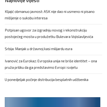
Najnovije vijesti
Kljajić obmanuo javnost: ASK nije dao ni usmeno ni pisano
mišljenje o sukobu interesa
Potpisan ugovor za izgradnju novog i rekonstrukciju
postojećeg mosta u produžetku Bulevara Vojislavljevića
Srbija: Manjak u državnoj kasi milijardu eura
Ivanović za Eurokaz: Evropska unija ne briše identitet – ona
pruža priliku da ga predstavimo Evropi i svijetu
U ponedjeljak počinje distribucija besplatnih udžbenika