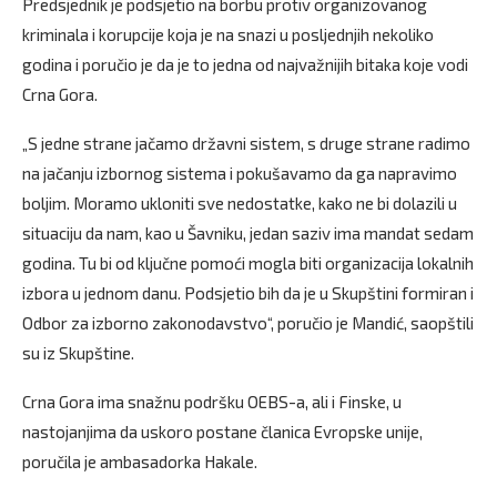
Predsjednik je podsjetio na borbu protiv organizovanog
kriminala i korupcije koja je na snazi u posljednjih nekoliko
godina i poručio je da je to jedna od najvažnijih bitaka koje vodi
Crna Gora.
„S jedne strane jačamo državni sistem, s druge strane radimo
na jačanju izbornog sistema i pokušavamo da ga napravimo
boljim. Moramo ukloniti sve nedostatke, kako ne bi dolazili u
situaciju da nam, kao u Šavniku, jedan saziv ima mandat sedam
godina. Tu bi od ključne pomoći mogla biti organizacija lokalnih
izbora u jednom danu. Podsjetio bih da je u Skupštini formiran i
Odbor za izborno zakonodavstvo“, poručio je Mandić, saopštili
su iz Skupštine.
Crna Gora ima snažnu podršku OEBS-a, ali i Finske, u
nastojanjima da uskoro postane članica Evropske unije,
poručila je ambasadorka Hakale.