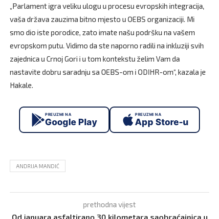
„Parlament igra veliku ulogu u procesu evropskih integracija,
vaša država zauzima bitno mjesto u OEBS organizaciji. Mi
smo dio iste porodice, zato imate našu podršku na vašem
evropskom putu. Vidimo da ste naporno radili na inkluziji svih
zajednica u Crnoj Gori i u tom kontekstu želim Vam da
nastavite dobru saradnju sa OEBS-om i ODIHR-om“, kazala je
Hakale.
PREUZMI NA
PREUZMI NA
Google Play
App Store-u
ANDRIJA MANDIĆ
prethodna vijest
Od januara asfaltirano 30 kilometara saobraćajnica u