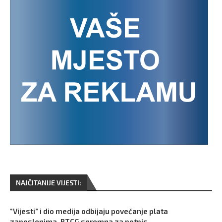
NAJČITANIJE VIJESTI:
“Vijesti” i dio medija odbijaju povećanje plata
zaposlenima, RTCG spremna za potpis