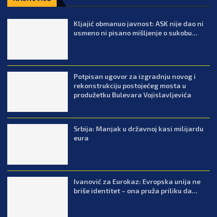
Kljajić obmanuo javnost: ASK nije dao ni
usmeno ni pisano mišljenje o sukobu...
Potpisan ugovor za izgradnju novog i
rekonstrukciju postojećeg mosta u
produžetku Bulevara Vojislavljevića
Srbija: Manjak u državnoj kasi milijardu
eura
Ivanović za Eurokaz: Evropska unija ne
briše identitet – ona pruža priliku da...