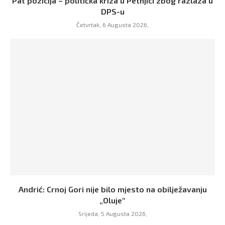
Pat pozicija – politička kriza u Petnjici zbog razlaza u
DPS-u
Četvrtak, 6 Augusta 2026,
Andrić: Crnoj Gori nije bilo mjesto na obilježavanju
„Oluje“
Srijeda, 5 Augusta 2026,