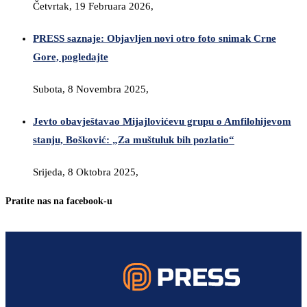
Četvrtak, 19 Februara 2026,
PRESS saznaje: Objavljen novi otro foto snimak Crne
Gore, pogledajte
Subota, 8 Novembra 2025,
Jevto obavještavao Mijajlovićevu grupu o Amfilohijevom
stanju, Bošković: „Za muštuluk bih pozlatio“
Srijeda, 8 Oktobra 2025,
Pratite nas na facebook-u