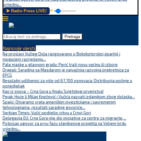
vrijednu...
▶️ Radio Press LIVE!
🔊
Pretraga
Najnovije vijesti:
Na proslavi Vučjeg Dola razgovarano o Bokokotorskoj eparhiji i
mogućem razrješenju...
Pale maske u glavnom gradu: Perić traži novu većinu ili izbore
Dragaš: Saradnja sa Masdarom je najvažnija razvojna prekretnica za
EPCG
Besplatni udžbenici za više od 67.700 osnovaca: Distribucija počinje u
ponedjeljak
Kao iz snova – Crna Gora u finalu Svjetskog prvenstva!
Pejak: Hoće li Milan Knežević i Vučića nazvati izdajnikom zbog dolaska...
Spajić: Otvaramo vrata američkim investicijama i savremenim
tehnologijama, rezultati saradnje govoriće...
Serbian Times: Vučić podijelio crkvu u Crnoj Gori
Delegacija EU: Crna Gora nije dio inicijative za centre za migrante,...
Potpisan ugovor za prvu fazu stambenog projekta na Veljem brdu
vrijednu...