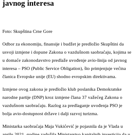
javnog interesa
Foto: Skupština Crne Gore
Odbor za ekonomiju, finansije i budžet je predložio Skupštini da
usvoji izmjene i dopune Zakona o vazdušnom saobraćaju, kojima se
u domaće zakonodavstvo predlaže uvođenje avio-linija od javnog
interesa – PSO (Public Service Obligation), što primjenjuje većina
članica Evropske unije (EU) shodno evropskim direktivama.
Izmjene ovog zakona je predložio klub poslanika Demokratske
narodne partije (DNP) kroz izmjene člana 37 važećeg Zakona o
vazdušnom saobraćaju. Razlog za predlaganje uvođenja PSO je
bolja avio-dostupnost države i dalji razvoj turizma.
Ministarka saobraćaja Maja Vukićević je pojasnila da je Vlada u
aprilu 2021. godine zadužila Ministarstvo kapitalnih investicija da u