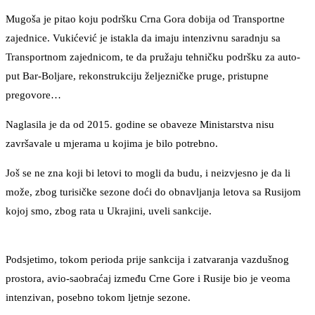
Mugoša je pitao koju podršku Crna Gora dobija od Transportne
zajednice. Vukićević je istakla da imaju intenzivnu saradnju sa
Transportnom zajednicom, te da pružaju tehničku podršku za auto-
put Bar-Boljare, rekonstrukciju željezničke pruge, pristupne
pregovore…
Naglasila je da od 2015. godine se obaveze Ministarstva nisu
završavale u mjerama u kojima je bilo potrebno.
Još se ne zna koji bi letovi to mogli da budu, i neizvjesno je da li
može, zbog turisičke sezone doći do obnavljanja letova sa Rusijom
kojoj smo, zbog rata u Ukrajini, uveli sankcije.
Podsjetimo, tokom perioda prije sankcija i zatvaranja vazdušnog
prostora, avio-saobraćaj između Crne Gore i Rusije bio je veoma
intenzivan, posebno tokom ljetnje sezone.