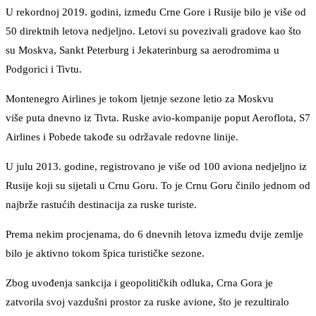
U rekordnoj 2019. godini, između Crne Gore i Rusije bilo je više od
50 direktnih letova nedjeljno. Letovi su povezivali gradove kao što
su Moskva, Sankt Peterburg i Jekaterinburg sa aerodromima u
Podgorici i Tivtu.
Montenegro Airlines je tokom ljetnje sezone letio za Moskvu
više puta dnevno iz Tivta. Ruske avio-kompanije poput Aeroflota, S7
Airlines i Pobede takođe su održavale redovne linije.
U julu 2013. godine, registrovano je više od 100 aviona nedjeljno iz
Rusije koji su sijetali u Crnu Goru. To je Crnu Goru činilo jednom od
najbrže rastućih destinacija za ruske turiste.
Prema nekim procjenama, do 6 dnevnih letova između dvije zemlje
bilo je aktivno tokom špica turističke sezone.
Zbog uvođenja sankcija i geopolitičkih odluka, Crna Gora je
zatvorila svoj vazdušni prostor za ruske avione, što je rezultiralo