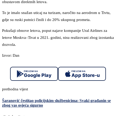
obustavom direktnih letova.
To je imalo snažan uticaj na turizam, naročito na aerodrom u Tivtu,
gdje su ruski putnici činili i do 20% ukupnog prometa.
Pokušaji obnove letova, poput najave kompanije Ural Airlines za
letove Moskva–Tivat u 2021. godini, nisu realizovani zbog izostanka
dozvola.
Izvor: Dan
PREUZMI NA
PREUZMI NA
Google Play
App Store-u
prethodna vijest
Šaranović čestitao policijskim službenicima: Svaki građanin se
zbog vas osjeća sigurno