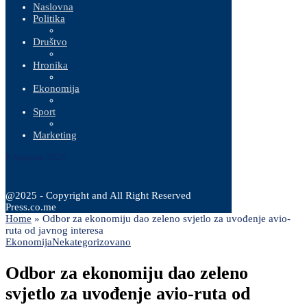
Naslovna
Politika
Društvo
Hronika
Ekonomija
Sport
Marketing
8 Augusta, 2026
@2025 - Copyright and All Right Reserved
Press.co.me
Home
»
Odbor za ekonomiju dao zeleno svjetlo za uvođenje avio-
ruta od javnog interesa
Ekonomija
Nekategorizovano
Odbor za ekonomiju dao zeleno
svjetlo za uvođenje avio-ruta od