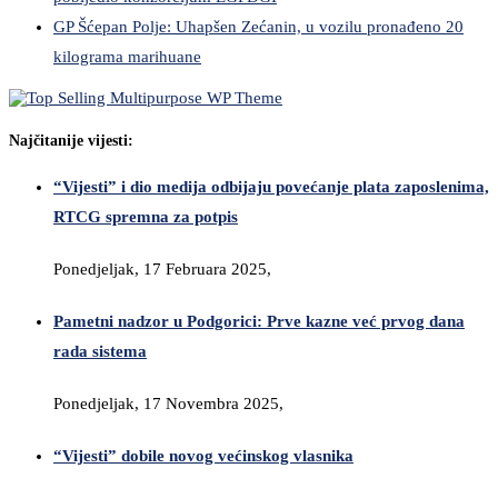
GP Šćepan Polje: Uhapšen Zećanin, u vozilu pronađeno 20
kilograma marihuane
Najčitanije vijesti:
“Vijesti” i dio medija odbijaju povećanje plata zaposlenima,
RTCG spremna za potpis
Ponedjeljak, 17 Februara 2025,
Pametni nadzor u Podgorici: Prve kazne već prvog dana
rada sistema
Ponedjeljak, 17 Novembra 2025,
“Vijesti” dobile novog većinskog vlasnika