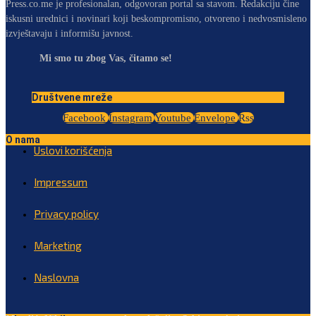
Press.co.me je profesionalan, odgovoran portal sa stavom. Redakciju čine
iskusni urednici i novinari koji beskompromisno, otvoreno i nedvosmisleno
izvještavaju i informišu javnost.
Mi smo tu zbog Vas, čitamo se!
Društvene mreže
Facebook
Instagram
Youtube
Envelope
Rss
O nama
Uslovi korišćenja
Impressum
Privacy policy
Marketing
Naslovna