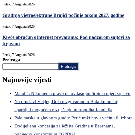
Petak, 7 Augusta 2026,
Gradnja vjetroelektrane Brajići počinje tokom 2027. godine
Petak, 7 Augusta 2026,
Kreće obračun s internet prevarama: Pod nadzorom sajtovi za
trgovinu
Petak, 7 Augusta 2026,
Pretraga
Pretraga
Najnovije vijesti
Mandić: Niko nema pravo da ovdašnjim Srbima mjeri srpstvo
Na proslavi Vučjeg Dola razgovarano o Bokokotorskoj
eparhiji i mogućem razrješenju mitropolita Joanikija
Pale maske u glavnom gradu: Perić traži novu većinu ili izbore
Dodijeljena koncesija za ležište Gradina u Beranama,
pobijedio konzorcijum EGPDGI