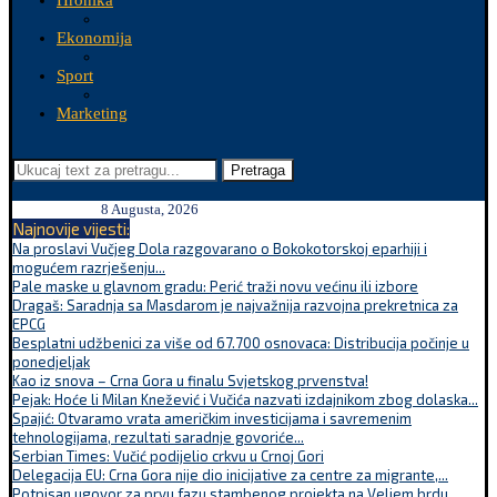
Hronika
Ekonomija
Sport
Marketing
Pretraga
8 Augusta, 2026
Najnovije vijesti:
Na proslavi Vučjeg Dola razgovarano o Bokokotorskoj eparhiji i
mogućem razrješenju...
Pale maske u glavnom gradu: Perić traži novu većinu ili izbore
Dragaš: Saradnja sa Masdarom je najvažnija razvojna prekretnica za
EPCG
Besplatni udžbenici za više od 67.700 osnovaca: Distribucija počinje u
ponedjeljak
Kao iz snova – Crna Gora u finalu Svjetskog prvenstva!
Pejak: Hoće li Milan Knežević i Vučića nazvati izdajnikom zbog dolaska...
Spajić: Otvaramo vrata američkim investicijama i savremenim
tehnologijama, rezultati saradnje govoriće...
Serbian Times: Vučić podijelio crkvu u Crnoj Gori
Delegacija EU: Crna Gora nije dio inicijative za centre za migrante,...
Potpisan ugovor za prvu fazu stambenog projekta na Veljem brdu