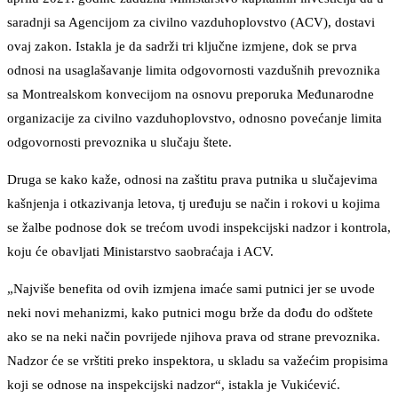
saradnji sa Agencijom za civilno vazduhoplovstvo (ACV), dostavi
ovaj zakon. Istakla je da sadrži tri ključne izmjene, dok se prva
odnosi na usaglašavanje limita odgovornosti vazdušnih prevoznika
sa Montrealskom konvecijom na osnovu preporuka Međunarodne
organizacije za civilno vazduhoplovstvo, odnosno povećanje limita
odgovornosti prevoznika u slučaju štete.
Druga se kako kaže, odnosi na zaštitu prava putnika u slučajevima
kašnjenja i otkazivanja letova, tj uređuju se način i rokovi u kojima
se žalbe podnose dok se trećom uvodi inspekcijski nadzor i kontrola,
koju će obavljati Ministarstvo saobraćaja i ACV.
„Najviše benefita od ovih izmjena imaće sami putnici jer se uvode
neki novi mehanizmi, kako putnici mogu brže da dođu do odštete
ako se na neki način povrijede njihova prava od strane prevoznika.
Nadzor će se vrštiti preko inspektora, u skladu sa važećim propisima
koji se odnose na inspekcijski nadzor“, istakla je Vukićević.