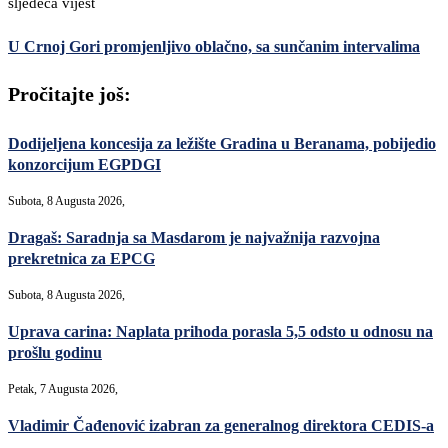
sljedeća vijest
U Crnoj Gori promjenljivo oblačno, sa sunčanim intervalima
Pročitajte još:
Dodijeljena koncesija za ležište Gradina u Beranama, pobijedio
konzorcijum EGPDGI
Subota, 8 Augusta 2026,
Dragaš: Saradnja sa Masdarom je najvažnija razvojna
prekretnica za EPCG
Subota, 8 Augusta 2026,
Uprava carina: Naplata prihoda porasla 5,5 odsto u odnosu na
prošlu godinu
Petak, 7 Augusta 2026,
Vladimir Čađenović izabran za generalnog direktora CEDIS-a