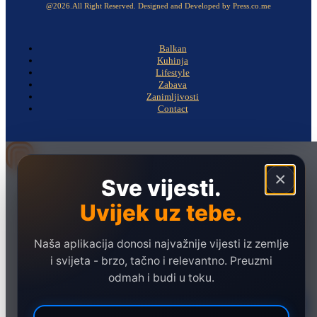
@2026.All Right Reserved. Designed and Developed by Press.co.me
Balkan
Kuhinja
Lifestyle
Zabava
Zanimljivosti
Contact
×
Sve vijesti.
Naslovna
Politika
Uvijek uz tebe.
Društvo
Naša aplikacija donosi najvažnije vijesti iz zemlje
Hronika
i svijeta - brzo, tačno i relevantno. Preuzmi
Ekonomija
odmah i budi u toku.
Sport