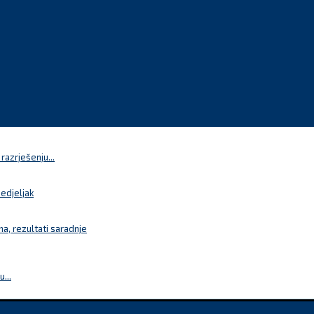
azrješenju...
nedjeljak
a, rezultati saradnje
...