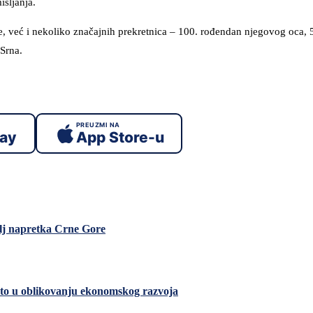
šljanja.
e, već i nekoliko značajnih prekretnica – 100. rođendan njegovog oca,
 Srna.
PREUZMI NA
lay
App Store-u
lj napretka Crne Gore
esto u oblikovanju ekonomskog razvoja