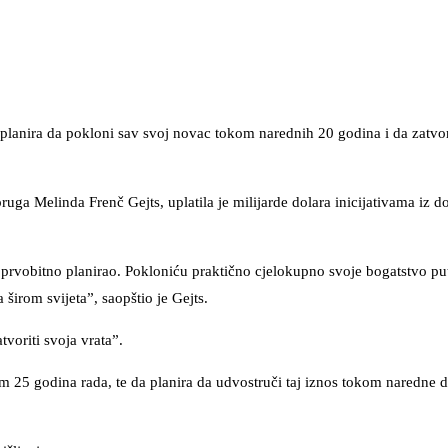
a planira da pokloni sav svoj novac tokom narednih 20 godina i da zatvo
ruga Melinda Frenč Gejts, uplatila je milijarde dolara inicijativama iz 
prvobitno planirao. Pokloniću praktično cjelokupno svoje bogatstvo p
širom svijeta”, saopštio je Gejts.
voriti svoja vrata”.
m 25 godina rada, te da planira da udvostruči taj iznos tokom naredne dv