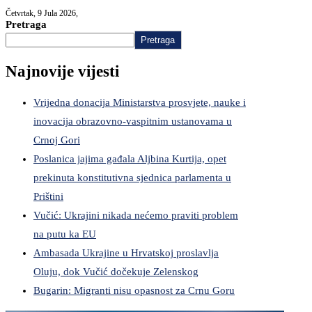
Četvrtak, 9 Jula 2026,
Pretraga
Pretraga
Najnovije vijesti
Vrijedna donacija Ministarstva prosvjete, nauke i
inovacija obrazovno-vaspitnim ustanovama u
Crnoj Gori
Poslanica jajima gađala Aljbina Kurtija, opet
prekinuta konstitutivna sjednica parlamenta u
Prištini
Vučić: Ukrajini nikada nećemo praviti problem
na putu ka EU
Ambasada Ukrajine u Hrvatskoj proslavlja
Oluju, dok Vučić dočekuje Zelenskog
Bugarin: Migranti nisu opasnost za Crnu Goru