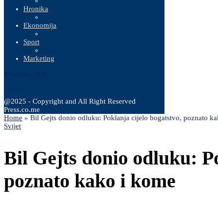
Hronika
Ekonomija
Sport
Marketing
8 Augusta, 2026
@2025 - Copyright and All Right Reserved
Press.co.me
Home
»
Bil Gejts donio odluku: Poklanja cijelo bogatstvo, poznato k
Svijet
Bil Gejts donio odluku: Po
poznato kako i kome