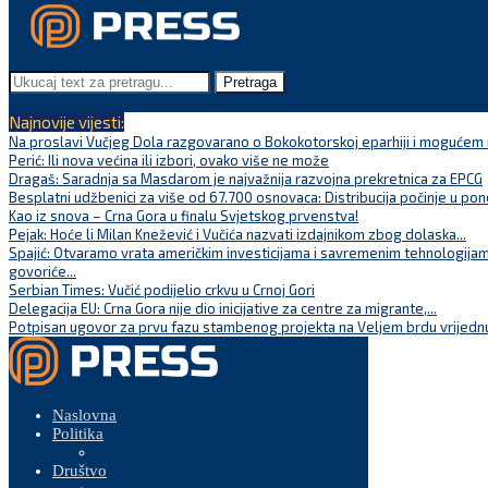
Pretraga
Najnovije vijesti:
Na proslavi Vučjeg Dola razgovarano o Bokokotorskoj eparhiji i mogućem r
Perić: Ili nova većina ili izbori, ovako više ne može
Dragaš: Saradnja sa Masdarom je najvažnija razvojna prekretnica za EPCG
Besplatni udžbenici za više od 67.700 osnovaca: Distribucija počinje u pon
Kao iz snova – Crna Gora u finalu Svjetskog prvenstva!
Pejak: Hoće li Milan Knežević i Vučića nazvati izdajnikom zbog dolaska...
Spajić: Otvaramo vrata američkim investicijama i savremenim tehnologijam
govoriće...
Serbian Times: Vučić podijelio crkvu u Crnoj Gori
Delegacija EU: Crna Gora nije dio inicijative za centre za migrante,...
Potpisan ugovor za prvu fazu stambenog projekta na Veljem brdu vrijednu
Naslovna
Politika
Društvo