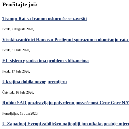
Pročitajte još:
Tramp: Rat sa Iranom uskoro će se završiti
Petak, 7 Augusta 2026,
Visoki zvaničnici Hamasa: Postignut sporazum o okončanju rata 
Petak, 31 Jula 2026,
EU sistem granica ima problem s blizancima
Petak, 17 Jula 2026,
Ukrajina dobila novog premijera
Četvrtak, 16 Jula 2026,
Rubio: SAD pozdravljaju potvrđenu posvećenost Crne Gore N
Ponedjeljak, 13 Jula 2026,
U Zapadnoj Evropi zabilježen najtopliji jun otkako postoje mjer