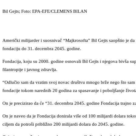
Bil Gejts; Foto: EPA-EFE/CLEMENS BILAN
Američki milijarder i suosnivač “Majkrosofta” Bil Gejts saopštio je d
fondaciju do 31. decembra 2045. godine.
Fondacija, koju su 2000. godine osnovali Bil Gejts i njegova bivša sup
filantropije i javnog zdravlja.
“Odlučio sam da vratim svoj novac društvu mnogo brže nego što sam 
fondacije tokom narednih 20 godina za spasavanje i poboljšanje života 
On je precizirao da će “31. decembra 2045. godine Fondacija trajno zat
On je naveo da je Fondacija donirala više od 100 milijardi dolara toko
ciljem da potroši približno 200 milijardi dolara do 2045. godine.