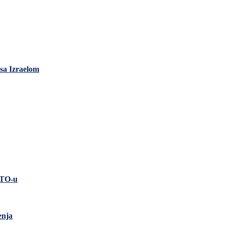
sa Izraelom
ATO-u
enja