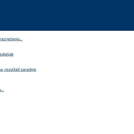
azrješenju...
edjeljak
a, rezultati saradnje
...