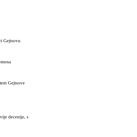
ri Gejtsovu
domena
utem Gejtsove
ije decenije, s