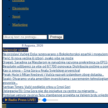
Hronika
Ekonomija
Sport
Marketing
Pretraga
8 Augusta, 2026
Najnovije vijesti:
Na proslavi Vučjeg Dola razgovarano o Bokokotorskoj eparhiji i mogućem r
Perić: Ili nova većina ili izbori, ovako više ne može
Dragaš: Saradnja sa Masdarom je najvažnija razvojna prekretnica za EPCG
Besplatni udžbenici za više od 67.700 osnovaca: Distribucija počinje u po
Kao iz snova – Crna Gora u finalu Svjetskog prvenstva!
Pejak: Hoće li Milan Knežević i Vučića nazvati izdajnikom zbog dolaska...
Spajić: Otvaramo vrata američkim investicijama i savremenim tehnologijam
govoriće...
Serbian Times: Vučić podijelio crkvu u Crnoj Gori
Delegacija EU: Crna Gora nije dio inicijative za centre za migrante,...
Potpisan ugovor za prvu fazu stambenog projekta na Veljem brdu vrijednu
▶️ Radio Press LIVE!
🔊