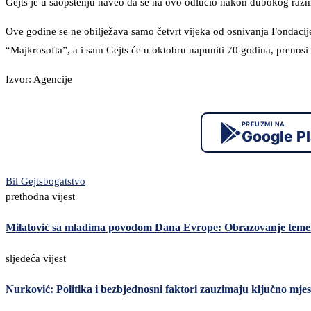
Gejts je u saopštenju naveo da se na ovo odlučio nakon dubokog razmi
Ove godine se ne obilježava samo četvrt vijeka od osnivanja Fondacij
“Majkrosofta”, a i sam Gejts će u oktobru napuniti 70 godina, prenosi
Izvor: Agencije
PREUZMI NA
Google P
Bil Gejts
bogatstvo
prethodna vijest
Milatović sa mladima povodom Dana Evrope: Obrazovanje teme
sljedeća vijest
Nurković: Politika i bezbjednosni faktori zauzimaju ključno mj