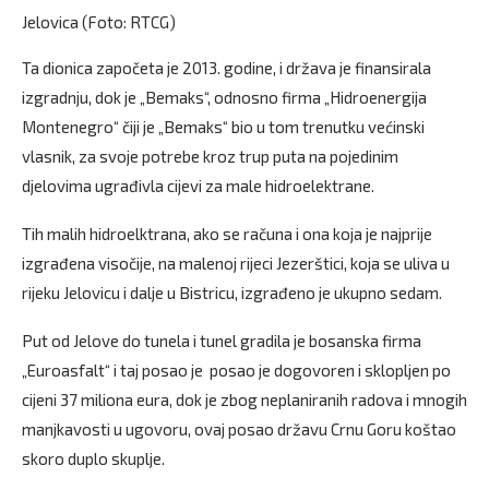
Jelovica (Foto: RTCG)
Ta dionica započeta je 2013. godine, i država je finansirala
izgradnju, dok je „Bemaks“, odnosno firma „Hidroenergija
Montenegro“ čiji je „Bemaks“ bio u tom trenutku većinski
vlasnik, za svoje potrebe kroz trup puta na pojedinim
djelovima ugrađivla cijevi za male hidroelektrane.
Tih malih hidroelktrana, ako se računa i ona koja je najprije
izgrađena visočije, na malenoj rijeci Jezerštici, koja se uliva u
rijeku Jelovicu i dalje u Bistricu, izgrađeno je ukupno sedam.
Put od Jelove do tunela i tunel gradila je bosanska firma
„Euroasfalt“ i taj posao je posao je dogovoren i sklopljen po
cijeni 37 miliona eura, dok je zbog neplaniranih radova i mnogih
manjkavosti u ugovoru, ovaj posao državu Crnu Goru koštao
skoro duplo skuplje.