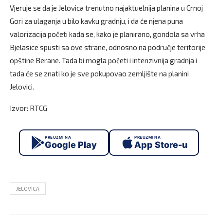
Vjeruje se da je Jelovica trenutno najaktuelnija planina u Crnoj
Gori za ulaganja u bilo kavku gradnju, i da će njena puna
valorizacija početi kada se, kako je planirano, gondola sa vrha
Bjelasice spusti sa ove strane, odnosno na područje teritorije
opštine Berane. Tada bi mogla početi i intenzivnija gradnja i
tada će se znati ko je sve pokupovao zemljište na planini
Jelovici.
Izvor: RTCG
PREUZMI NA
PREUZMI NA
Google Play
App Store-u
JELOVICA