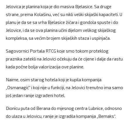
Jelovica je planina koja je dio masiva Bjelasice. Sa druge
strane, prema Kolašinu, već su nikli veliki skijaški kapaciteti. U
planu je da se sa vrha Bjelasice žičara i gondola spuste i do
Jelovice, i da se ova planina učini dijelom velikog skijaškog
kompleksa, sa većim brojem skijaških staza i uspinjača.
Sagovornici Portala RTCG koje smo tokom proteklog
praznika zatekli na Jelovici očekuju da će cijene i dalje da rastu
kada počne bolja valorizacija ove planine.
Naime, osim starog hotela koji je kupila kompanija
„Osmanagić“ i koji nije u funkciji, na Jelovici trenutno ima samo
još jedan ranije izgrađeni hotel.
Dionicu puta od Berana do mjesnog centra Lubnice, odnosno
do ulaza u Jelovicu, ranije je izgradila kompanija „Bemaks“.