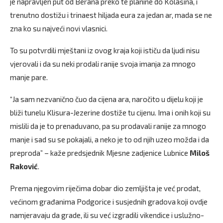
je napravljen put od Berana preko te planine do Kolašina, i
trenutno dostižu i trinaest hiljada eura za jedan ar, mada se ne
zna ko su najveći novi vlasnici.
To su potvrdili mještani iz ovog kraja koji ističu da ljudi nisu
vjerovali i da su neki prodali ranije svoja imanja za mnogo
manje pare.
“Ja sam nezvanično čuo da cijena ara, naročito u dijelu koji je
bliži tunelu Klisura-Jezerine dostiže tu cijenu. Ima i onih koji su
mislili da je to prenaduvano, pa su prodavali ranije za mnogo
manje i sad su se pokajali, a neko je to od njih uzeo možda i da
preproda” – kaže predsjednik Mjesne zadjenice Lubnice
Miloš
Raković
.
Prema njegovim riječima dobar dio zemljišta je već prodat,
većinom građanima Podgorice i susjednih gradova koji ovdje
namjeravaju da grade, ili su već izgradili vikendice i uslužno-