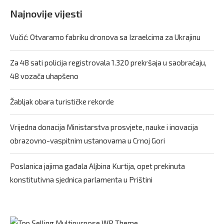
Najnovije vijesti
Vučić: Otvaramo fabriku dronova sa Izraelcima za Ukrajinu
Za 48 sati policija registrovala 1.320 prekršaja u saobraćaju,
48 vozača uhapšeno
Žabljak obara turističke rekorde
Vrijedna donacija Ministarstva prosvjete, nauke i inovacija
obrazovno-vaspitnim ustanovama u Crnoj Gori
Poslanica jajima gađala Aljbina Kurtija, opet prekinuta
konstitutivna sjednica parlamenta u Prištini