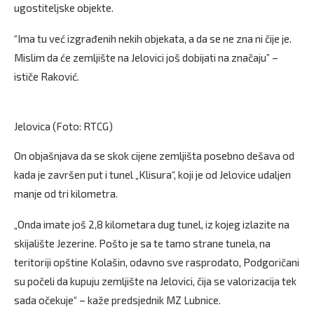
ugostiteljske objekte.
“Ima tu već izgrađenih nekih objekata, a da se ne zna ni čije je.
Mislim da će zemljište na Jelovici još dobijati na značaju” –
ističe Raković.
Jelovica (Foto: RTCG)
On objašnjava da se skok cijene zemljišta posebno dešava od
kada je završen put i tunel „Klisura“, koji je od Jelovice udaljen
manje od tri kilometra.
„Onda imate još 2,8 kilometara dug tunel, iz kojeg izlazite na
skijalište Jezerine. Pošto je sa te tamo strane tunela, na
teritoriji opštine Kolašin, odavno sve rasprodato, Podgoričani
su počeli da kupuju zemljište na Jelovici, čija se valorizacija tek
sada očekuje“ – kaže predsjednik MZ Lubnice.