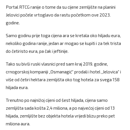
Portal RTCG ranije o tome da su cijene zemljište na planini
Jelovici počele vrtoglavo da rastu početkom ove 2023.
godine.
Samo godinu prije toga cijena ara se kretala oko hiljadu eura,
nekoliko godina ranije, jedan ar mogao se kupiti i za tek trista
do četiristo eura, pa čak i jeftinije.
Tako su bivši ruski vlasnici pred sam kraj 2019. godine,
crnogorskoj kompaniji „Osmanagić“ prodali i hotel „Jelovica“ i
više od četiri hektara zemljišta oko tog hotela za svega 158
hiljada eura.
Trenutno po najnižoj cijeni od šest hiljada, cijena samo
zemljišta sada košta 2,4 miliona, a po najvećoj cijeni od 13
hiljada, zemljište bez objekta hotela vrijedi blizu preko pet
miliona aura.