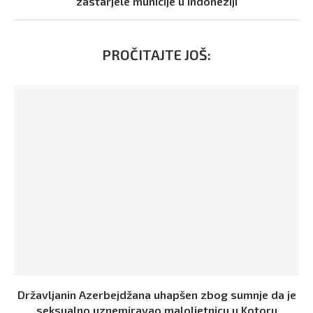
zastarjele municije u Indoneziji
PROČITAJTE JOŠ:
Državljanin Azerbejdžana uhapšen zbog sumnje da je
seksualno uznemiravao maloljetnicu u Kotoru