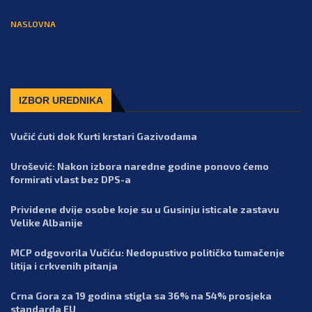
NASLOVNA
IZBOR UREDNIKA
Vučić ćuti dok Kurti krstari Gazivodama
Urošević: Nakon izbora naredne godine ponovo ćemo
formirati vlast bez DPS-a
Prividene dvije osobe koje su u Gusinju isticale zastavu
Velike Albanije
MCP odgovorila Vučiću: Nedopustivo političko tumačenje
litija i crkvenih pitanja
Crna Gora za 19 godina stigla sa 36% na 54% prosjeka
standarda EU