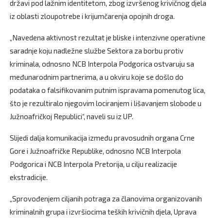
državi pod lažnim identitetom, zbog izvršenog krivičnog djela
iz oblasti zloupotrebe i krijumčarenja opojnih droga.
„Navedena aktivnost rezultat je bliske i intenzivne operativne
saradnje koju nadležne službe Sektora za borbu protiv
kriminala, odnosno NCB Interpola Podgorica ostvaruju sa
međunarodnim partnerima, a u okviru koje se došlo do
podataka o falsifikovanim putnim ispravama pomenutog lica,
što je rezultiralo njegovim lociranjem i lišavanjem slobode u
Južnoafričkoj Republici“, naveli su iz UP.
Slijedi dalja komunikacija između pravosudnih organa Crne
Gore i Južnoafričke Republike, odnosno NCB Interpola
Podgorica i NCB Interpola Pretorija, u cilju realizacije
ekstradicije.
„Sprovođenjem ciljanih potraga za članovima organizovanih
kriminalnih grupa i izvršiocima teških krivičnih djela, Uprava