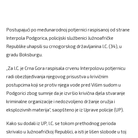
Postupajući po međunarodnoj potjernici raspisanoj od strane
Interpola Podgorica, policijski službenici Južnoafričke
Republike uhapsili su crnogorskog državljanina I.C. (34), u
gradu Boksburgu.
„Za I.C. je Crna Gora raspisala crvenu Interpolovu potjernicu
radi obezbjeđivanja njegovog prisustva u krivičnim
postupcima koji se protiv njega vode pred Višim sudom u
Podgorici zbog sumnje da je izvršio krivična djela stvaranje
kriminalne organizacije i nedozvoljeno držanje oružja i
eksplozivnih materija“, saopšteno je iz Uprave policije (UP).
Kako su dodali iz UP, I.C. se tokom prethodnog perioda
skrivalo u Južnoafričkoj Republici, a isti je lišen slobode u toj