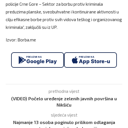
policije Crne Gore – Sektor za borbu protiv kriminala
preduzima planske, sveobuhvatne i kontinuirane aktivnosti u
cilju efikasne borbe protiv svih vidova teškog i organizovanog
kriminala“, zaključili su iz UP.
Izvor: Borba.me
PREUZMI NA
PREUZMI NA
Google Play
App Store-u
prethodna vijest
(VIDEO) Počelo uređenje zelenih javnih površina u
Nikšiću
sljedeća vijest
Najmanje 13 osoba poginulo prilikom odlaganja