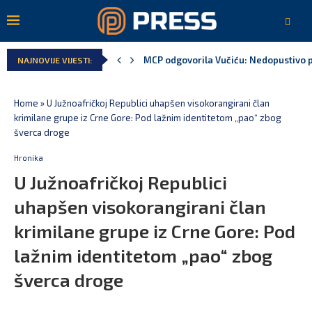
MCP odgovorila Vučiću: Nedopustivo pol
NAJNOVIJE VIJESTI:
Home
»
U Južnoafričkoj Republici uhapšen visokorangirani član
krimilane grupe iz Crne Gore: Pod lažnim identitetom „pao“ zbog
šverca droge
Hronika
U Južnoafričkoj Republici
uhapšen visokorangirani član
krimilane grupe iz Crne Gore: Pod
lažnim identitetom „pao“ zbog
šverca droge