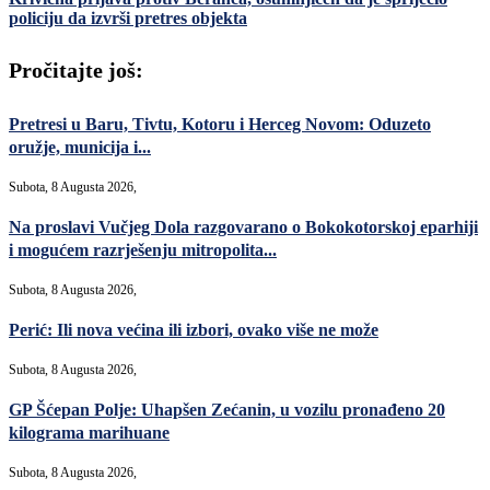
policiju da izvrši pretres objekta
Pročitajte još:
Pretresi u Baru, Tivtu, Kotoru i Herceg Novom: Oduzeto
oružje, municija i...
Subota, 8 Augusta 2026,
Na proslavi Vučjeg Dola razgovarano o Bokokotorskoj eparhiji
i mogućem razrješenju mitropolita...
Subota, 8 Augusta 2026,
Perić: Ili nova većina ili izbori, ovako više ne može
Subota, 8 Augusta 2026,
GP Šćepan Polje: Uhapšen Zećanin, u vozilu pronađeno 20
kilograma marihuane
Subota, 8 Augusta 2026,