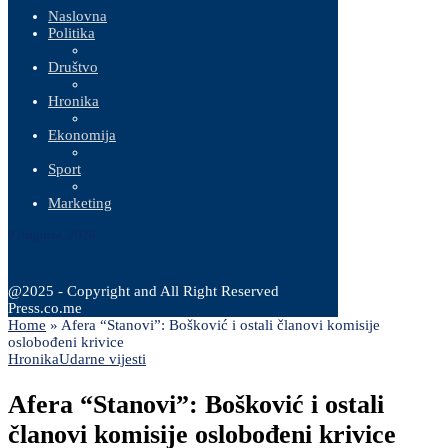
Naslovna
Politika
Društvo
Hronika
Ekonomija
Sport
Marketing
9 Augusta, 2026
@2025 - Copyright and All Right Reserved
Press.co.me
Home
»
Afera “Stanovi”: Bošković i ostali članovi komisije
oslobođeni krivice
Hronika
Udarne vijesti
Afera “Stanovi”: Bošković i ostali
članovi komisije oslobođeni krivice