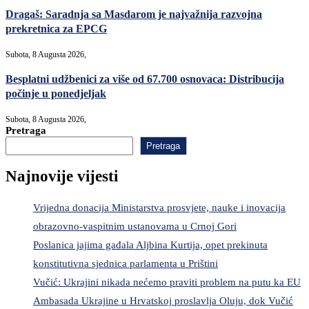
Dragaš: Saradnja sa Masdarom je najvažnija razvojna
prekretnica za EPCG
Subota, 8 Augusta 2026,
Besplatni udžbenici za više od 67.700 osnovaca: Distribucija
počinje u ponedjeljak
Subota, 8 Augusta 2026,
Pretraga
Pretraga
Najnovije vijesti
Vrijedna donacija Ministarstva prosvjete, nauke i inovacija
obrazovno-vaspitnim ustanovama u Crnoj Gori
Poslanica jajima gađala Aljbina Kurtija, opet prekinuta
konstitutivna sjednica parlamenta u Prištini
Vučić: Ukrajini nikada nećemo praviti problem na putu ka EU
Ambasada Ukrajine u Hrvatskoj proslavlja Oluju, dok Vučić