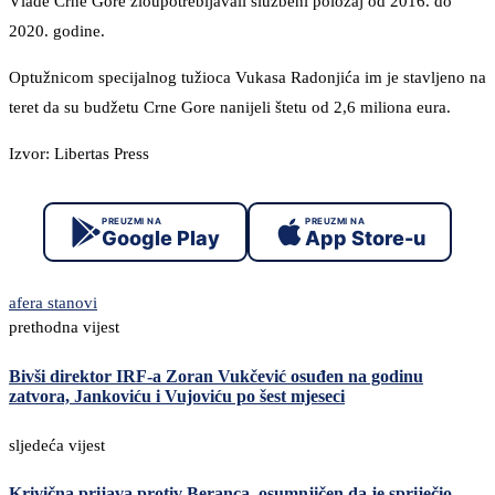
Vlade Crne Gore zloupotrebljavali službeni položaj od 2016. do
2020. godine.
Optužnicom specijalnog tužioca Vukasa Radonjića im je stavljeno na
teret da su budžetu Crne Gore nanijeli štetu od 2,6 miliona eura.
Izvor: Libertas Press
PREUZMI NA
PREUZMI NA
Google Play
App Store-u
afera stanovi
prethodna vijest
Bivši direktor IRF-a Zoran Vukčević osuđen na godinu
zatvora, Jankoviću i Vujoviću po šest mjeseci
sljedeća vijest
Krivična prijava protiv Beranca, osumnjičen da je spriječio