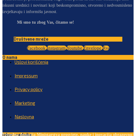
iskusni urednici i novinari koji beskompromisno, otvoreno i nedvosmisleno
izvještavaju i informišu javnost.
Mi smo tu zbog Vas, čitamo se!
Društvene mreže
Facebook
Instagram
Youtube
Envelope
Rss
O nama
Uslovi korišćenja
Impressum
Privacy policy
Marketing
Naslovna
Izbor urednika
Vrijedna donacija Ministarstva prosvjete, nauke i inovacija obrazovno-