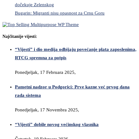
dočekuje Zelenskog
Bugarin: Migranti nisu opasnost za Crnu Goru
Najčitanije vijesti:
“Vijesti” i dio medija odbijaju povećanje plata zaposlenima,
RTCG spremna za potpis
Ponedjeljak, 17 Februara 2025,
Pametni nadzor u Podgorici: Prve kazne već prvog dana
rada sistema
Ponedjeljak, 17 Novembra 2025,
“Vijesti” dobile novog većinskog vlasnika