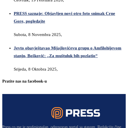
Četvrtak, 19 Februara 2026,
PRESS saznaje: Objavljen novi otro foto snimak Crne
Gore, pogledajte
Subota, 8 Novembra 2025,
Jevto obavještavao Mijajlovićevu grupu o Amfilohijevom
stanju, Bošković: „Za muštuluk bih pozlatio“
Srijeda, 8 Oktobra 2025,
Pratite nas na facebook-u
Press.co.me je profesionalan, odgovoran portal sa stavom. Redakciju čine